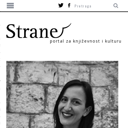
portal za književnost i kulturu
TIKA
ORI
T
SUM