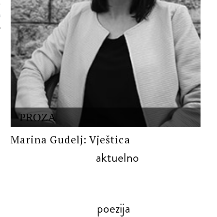
 AUTORA
PROZA
Marina Gudelj: Vještica
aktuelno
poezija