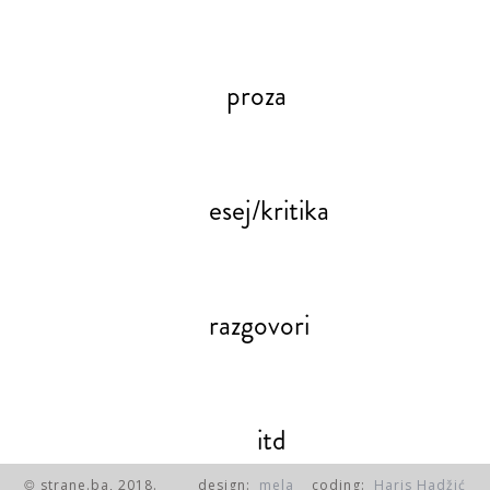
proza
esej/kritika
razgovori
itd
strane.ba, 2018.
design:
mela
coding:
Haris Hadžić
©