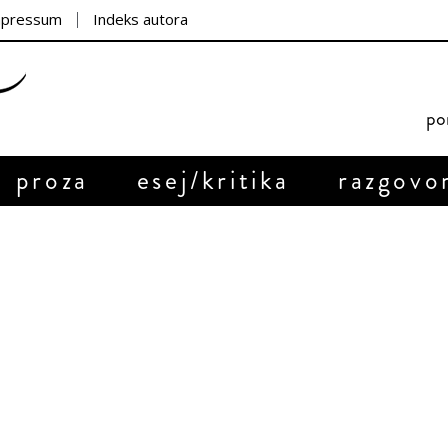
mpressum
Indeks autora
por
proza
esej/kritika
razgovo