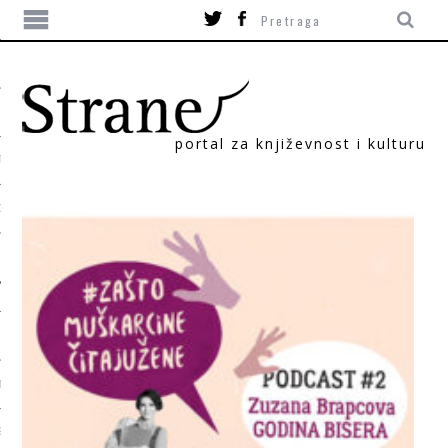
portal za književnost i kulturu
TIKA
ORI
T
SUM