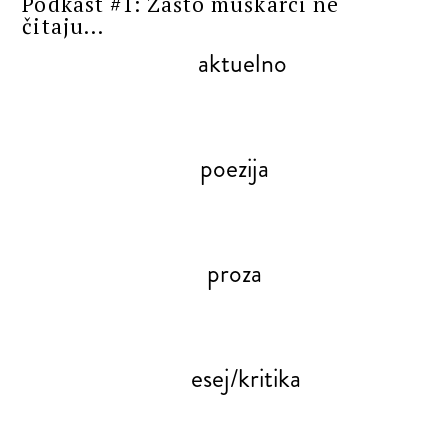
Podkast #1: Zašto muškarci ne
čitaju...
aktuelno
poezija
proza
esej/kritika