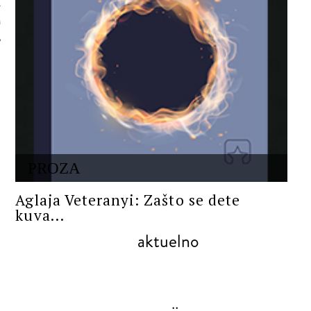
 AUTORA
PROZA
Aglaja Veteranyi: Zašto se dete
kuva...
aktuelno