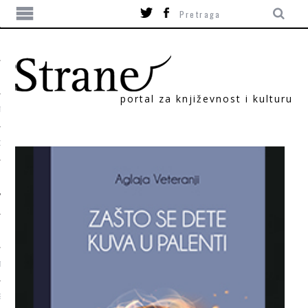
portal za književnost i kulturu
TIKA
ORI
T
SUM