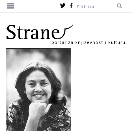
portal za književnost i kulturu
TIKA
ORI
T
SUM