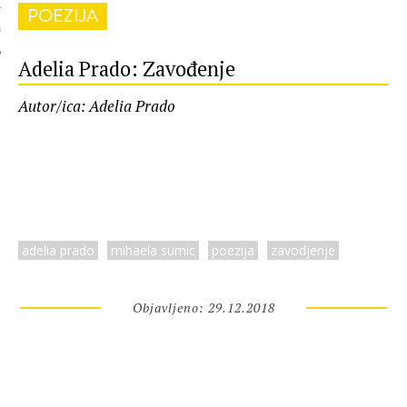
POEZIJA
 AUTORA
Adelia Prado: Zavođenje
Autor/ica: Adelia Prado
adelia prado
mihaela sumic
poezija
zavodjenje
Objavljeno: 29.12.2018