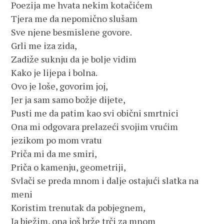
Poezija me hvata nekim kotačićem
Tjera me da nepomično slušam
Sve njene besmislene govore.
Grli me iza zida,
Zadiže suknju da je bolje vidim
Kako je lijepa i bolna.
Ovo je loše, govorim joj,
Jer ja sam samo božje dijete,
Pusti me da patim kao svi obični smrtnici
Ona mi odgovara prelazeći svojim vrućim
jezikom po mom vratu
Priča mi da me smiri,
Priča o kamenju, geometriji,
Svlači se preda mnom i dalje ostajući slatka na
meni
Koristim trenutak da pobjegnem,
Ja bježim, ona još brže trči za mnom