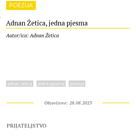
POEZIJA
 AUTORA
Adnan Žetica, jedna pjesma
Autor/ica: Adnan Žetica
adnan zetica
jedna pjesma
poezija
Objavljeno: 28.08.2023
PRIJATELJSTVO
