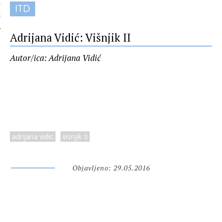
ITD
 AUTORA
Adrijana Vidić: Višnjik II
Autor/ica: Adrijana Vidić
adrijana vidic
visnjik II
Objavljeno: 29.05.2016