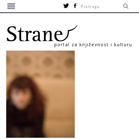
portal za književnost i kulturu
TIKA
ORI
T
SUM