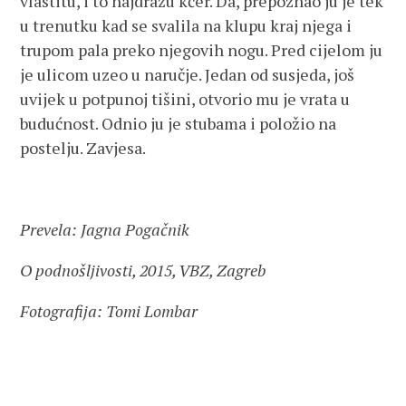
vlastitu, i to najdražu kćer. Da, prepoznao ju je tek
u trenutku kad se svalila na klupu kraj njega i
trupom pala preko njegovih nogu. Pred cijelom ju
je ulicom uzeo u naručje. Jedan od susjeda, još
uvijek u potpunoj tišini, otvorio mu je vrata u
budućnost. Odnio ju je stubama i položio na
postelju. Zavjesa.
Prevela: Jagna Pogačnik
O podnošljivosti, 2015, VBZ, Zagreb
Fotografija: Tomi Lombar