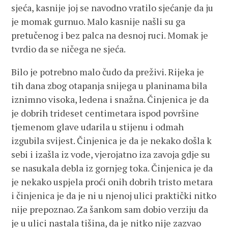
sjeća, kasnije joj se navodno vratilo sjećanje da ju
je momak gurnuo. Malo kasnije našli su ga
pretučenog i bez palca na desnoj ruci. Momak je
tvrdio da se ničega ne sjeća.
Bilo je potrebno malo čudo da preživi. Rijeka je
tih dana zbog otapanja snijega u planinama bila
iznimno visoka, ledena i snažna. Činjenica je da
je dobrih trideset centimetara ispod površine
tjemenom glave udarila u stijenu i odmah
izgubila svijest. Činjenica je da je nekako došla k
sebi i izašla iz vode, vjerojatno iza zavoja gdje su
se nasukala debla iz gornjeg toka. Činjenica je da
je nekako uspjela proći onih dobrih tristo metara
i činjenica je da je ni u njenoj ulici praktički nitko
nije prepoznao. Za šankom sam dobio verziju da
je u ulici nastala tišina, da je nitko nije zazvao