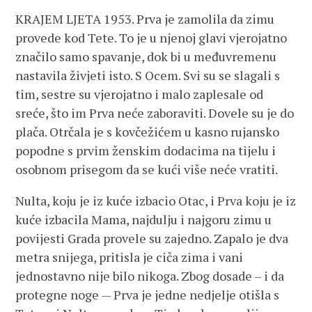
KRAJEM LJETA 1953. Prva je zamolila da zimu
provede kod Tete. To je u njenoj glavi vjerojatno
značilo samo spavanje, dok bi u međuvremenu
nastavila živjeti isto. S Ocem. Svi su se slagali s
tim, sestre su vjerojatno i malo zaplesale od
sreće, što im Prva neće zaboraviti. Dovele su je do
plača. Otrčala je s kovčežićem u kasno rujansko
popodne s prvim ženskim dodacima na tijelu i
osobnom prisegom da se kući više neće vratiti.
Nulta, koju je iz kuće izbacio Otac, i Prva koju je iz
kuće izbacila Mama, najdulju i najgoru zimu u
povijesti Grada provele su zajedno. Zapalo je dva
metra snijega, pritisla je ciča zima i vani
jednostavno nije bilo nikoga. Zbog dosade – i da
protegne noge — Prva je jedne nedjelje otišla s