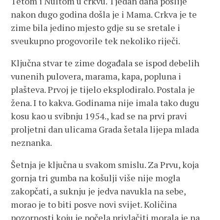
Tetom i Nultom u crkvu. Tjedan dana poslije
nakon dugo godina došla je i Mama. Crkva je te
zime bila jedino mjesto gdje su se sretale i
sveukupno progovorile tek nekoliko riječi.
Ključna stvar te zime događala se ispod debelih
vunenih pulovera, marama, kapa, popluna i
plašteva. Prvoj je tijelo eksplodiralo. Postala je
žena. I to kakva. Godinama nije imala tako dugu
kosu kao u svibnju 1954., kad se na prvi pravi
proljetni dan ulicama Grada šetala lijepa mlada
neznanka.
Šetnja je ključna u svakom smislu. Za Prvu, koja
gornja tri gumba na košulji više nije mogla
zakopčati, a suknju je jedva navukla na sebe,
morao je to biti posve novi svijet. Količina
pozornosti koju je počela privlačiti morala je na