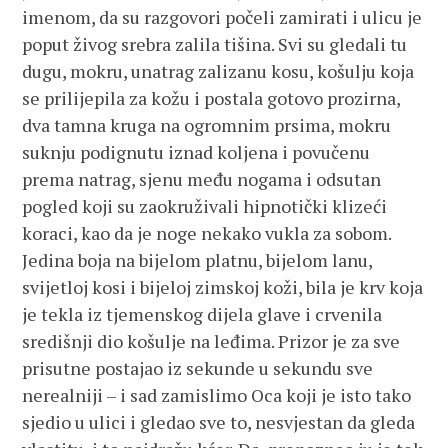
imenom, da su razgovori počeli zamirati i ulicu je
poput živog srebra zalila tišina. Svi su gledali tu
dugu, mokru, unatrag zalizanu kosu, košulju koja
se prilijepila za kožu i postala gotovo prozirna,
dva tamna kruga na ogromnim prsima, mokru
suknju podignutu iznad koljena i povučenu
prema natrag, sjenu među nogama i odsutan
pogled koji su zaokruživali hipnotički klizeći
koraci, kao da je noge nekako vukla za sobom.
Jedina boja na bijelom platnu, bijelom lanu,
svijetloj kosi i bijeloj zimskoj koži, bila je krv koja
je tekla iz tjemenskog dijela glave i crvenila
središnji dio košulje na leđima. Prizor je za sve
prisutne postajao iz sekunde u sekundu sve
nerealniji – i sad zamislimo Oca koji je isto tako
sjedio u ulici i gledao sve to, nesvjestan da gleda