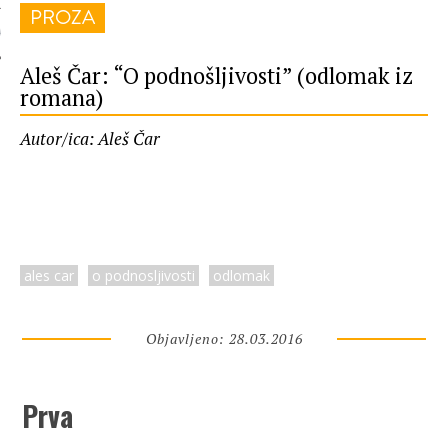
PROZA
 AUTORA
Aleš Čar: “O podnošljivosti” (odlomak iz
romana)
Autor/ica: Aleš Čar
ales car
o podnosljivosti
odlomak
Objavljeno: 28.03.2016
Prva