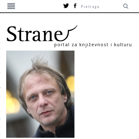
portal za književnost i kulturu
TIKA
ORI
T
SUM