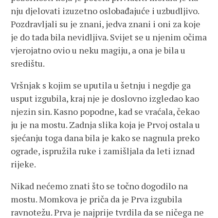
nju djelovati izuzetno oslobađajuće i uzbudljivo.
Pozdravljali su je znani, jedva znani i oni za koje
je do tada bila nevidljiva. Svijet se u njenim očima
vjerojatno ovio u neku magiju, a ona je bila u
središtu.
Vršnjak s kojim se uputila u šetnju i negdje ga
usput izgubila, kraj nje je doslovno izgledao kao
njezin sin. Kasno popodne, kad se vraćala, čekao
ju je na mostu. Zadnja slika koja je Prvoj ostala u
sjećanju toga dana bila je kako se nagnula preko
ograde, ispružila ruke i zamišljala da leti iznad
rijeke.
Nikad nećemo znati što se točno dogodilo na
mostu. Momkova je priča da je Prva izgubila
ravnotežu. Prva je najprije tvrdila da se ničega ne