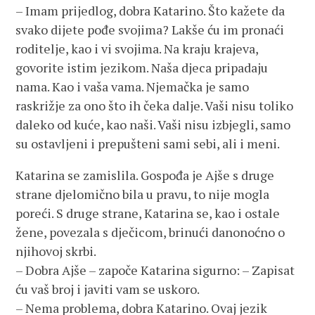
– Imam prijedlog, dobra Katarino. Što kažete da
svako dijete pođe svojima? Lakše ću im pronaći
roditelje, kao i vi svojima. Na kraju krajeva,
govorite istim jezikom. Naša djeca pripadaju
nama. Kao i vaša vama. Njemačka je samo
raskrižje za ono što ih čeka dalje. Vaši nisu toliko
daleko od kuće, kao naši. Vaši nisu izbjegli, samo
su ostavljeni i prepušteni sami sebi, ali i meni.
Katarina se zamislila. Gospođa je Ajše s druge
strane djelomično bila u pravu, to nije mogla
poreći. S druge strane, Katarina se, kao i ostale
žene, povezala s dječicom, brinući danonoćno o
njihovoj skrbi.
– Dobra Ajše – započe Katarina sigurno: – Zapisat
ću vaš broj i javiti vam se uskoro.
– Nema problema, dobra Katarino. Ovaj jezik