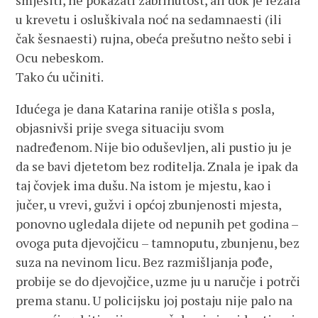
smješiti, ne pokazati zabrinutost, ali dok je ležala
u krevetu i osluškivala noć na sedamnaesti (ili
čak šesnaesti) rujna, obeća prešutno nešto sebi i
Ocu nebeskom.
Tako ću učiniti.
Idućega je dana Katarina ranije otišla s posla,
objasnivši prije svega situaciju svom
nadređenom. Nije bio oduševljen, ali pustio ju je
da se bavi djetetom bez roditelja. Znala je ipak da
taj čovjek ima dušu. Na istom je mjestu, kao i
jučer, u vrevi, gužvi i općoj zbunjenosti mjesta,
ponovno ugledala dijete od nepunih pet godina –
ovoga puta djevojčicu – tamnoputu, zbunjenu, bez
suza na nevinom licu. Bez razmišljanja pođe,
probije se do djevojčice, uzme ju u naručje i potrči
prema stanu. U policijsku joj postaju nije palo na