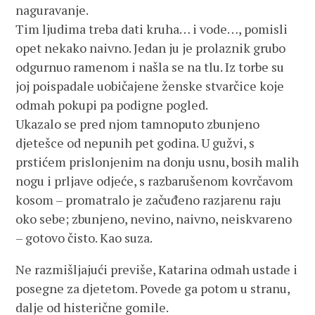
naguravanje.
Tim ljudima treba dati kruha… i vode…, pomisli
opet nekako naivno. Jedan ju je prolaznik grubo
odgurnuo ramenom i našla se na tlu. Iz torbe su
joj poispadale uobičajene ženske stvarčice koje
odmah pokupi pa podigne pogled.
Ukazalo se pred njom tamnoputo zbunjeno
djetešce od nepunih pet godina. U gužvi, s
prstićem prislonjenim na donju usnu, bosih malih
nogu i prljave odjeće, s razbarušenom kovrčavom
kosom – promatralo je začuđeno razjarenu raju
oko sebe; zbunjeno, nevino, naivno, neiskvareno
– gotovo čisto. Kao suza.
Ne razmišljajući previše, Katarina odmah ustade i
posegne za djetetom. Povede ga potom u stranu,
dalje od histerične gomile.