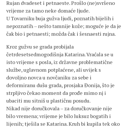
Rujan dvadeset i petnaeste. Prošlo (ne)svršeno
vrijeme za tamo neke domaće ljude.
U Tovarniku buja gužva ljudi, poznatih bijelih i
nepoznatih – nešto tamnije kože; moguće je da je
čak bio i petnaesti; možda čak i šesnaesti rujna.
Kroz gužvu se grada probijala
četrdesetsedmogodišnja Katarina. Vraćala se u
isto vrijeme s posla, iz državne problematične
službe, uglavnom potplaćene, ali uvijek s
dovoljno novca u novčaniku za sebe i
deformiranu dušu grada, prosjaka Đonija, što je
strpljivo čekao moment da prođe mimo nj i
ubaciti mu sitniš u plastičnu posudu.
Nikad nije doručkovala – za doručkovanje nije
bilo vremena; vrijeme je bilo luksuz bogatih i
lijenih; tješila se Katarina. Kruh bi kupila tek oko