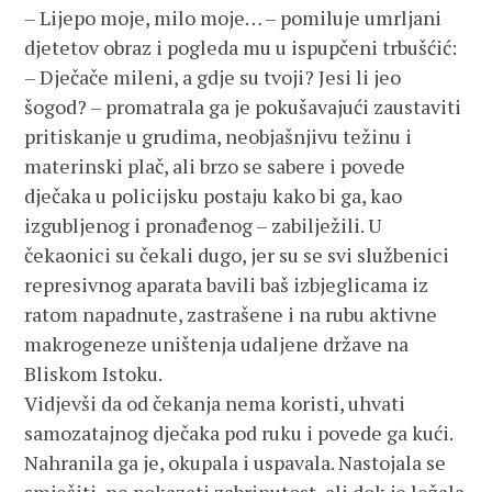
– Lijepo moje, milo moje… – pomiluje umrljani
djetetov obraz i pogleda mu u ispupčeni trbušćić:
– Dječače mileni, a gdje su tvoji? Jesi li jeo
šogod? – promatrala ga je pokušavajući zaustaviti
pritiskanje u grudima, neobjašnjivu težinu i
materinski plač, ali brzo se sabere i povede
dječaka u policijsku postaju kako bi ga, kao
izgubljenog i pronađenog – zabilježili. U
čekaonici su čekali dugo, jer su se svi službenici
represivnog aparata bavili baš izbjeglicama iz
ratom napadnute, zastrašene i na rubu aktivne
makrogeneze uništenja udaljene države na
Bliskom Istoku.
Vidjevši da od čekanja nema koristi, uhvati
samozatajnog dječaka pod ruku i povede ga kući.
Nahranila ga je, okupala i uspavala. Nastojala se