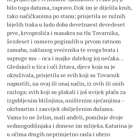
bilo toga datuma, zapravo. Dok im je dijelila kruh,
tako načičkanima po stanu; prisjetila se ružnih
bijelih traka u ludo doba devetnaest devedeset
prve, krvoprolića i masakra na tlu Tovarnika,
šezdeset i osmero poginulih u prvom ratnom
zamahu, zaklanog svećenika te svoga brata i
supruge mu – oca i majke dalekog joj nećaka…
Gledajući u lica i oči žrtava, djece koja su je
okruživala, prisjetila se svih koji su Tovarnik
napustili, na ovaj ili onaj način, iz ovih ili onih
razloga; svih koji su plakali i još uvijek plaču za
izgubljenim bližnjima, uništenim sjećanjima –
okrhnutim i zauvijek obilježenim dušama.
Vama to ne želim, mali anđeli, pomiluje dvoje
sedmogodišnjaka i donese im mlijeka. Katarina je
u očima drugih neprimjetno rasla i ubrzo