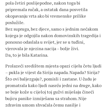
pola četiri poslijepodne, nakon toga bi
pripremala ručak, a ostatak dana posvetila
okopavanju vrta ako bi vremenske prilike
poslužile.
Bez supruga, bez djece, samo s jednim nećakom
kojega je odgojila nakon domovinskih tragedija i
ponosno odaslala u svijet, jer se u tuđini,
vjerovala je njezina nacija – bolje živi.
Da, to je bila Katarina.
Prolazeći središtem mjesta opazi cijelu četu ljudi
– pukla je vijest da Sirija napada. Napada? Sirija?
Što ovi baljezgaju?, pomisli i zastane. U čudu je
promatrala kako ljudi nasrću jedni na druge, kako
se boje kože u cijeloj toj gužvi miješaju čineći
bujicu panike izmiješanu sa strahom. Nije
zdravim umom shvaćala čemu nasilje i