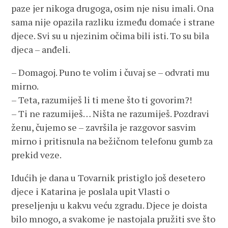
paze jer nikoga drugoga, osim nje nisu imali. Ona
sama nije opazila razliku između domaće i strane
djece. Svi su u njezinim očima bili isti. To su bila
djeca – anđeli.
– Domagoj. Puno te volim i čuvaj se – odvrati mu
mirno.
– Teta, razumiješ li ti mene što ti govorim?!
– Ti ne razumiješ… Ništa ne razumiješ. Pozdravi
ženu, čujemo se – završila je razgovor sasvim
mirno i pritisnula na bežičnom telefonu gumb za
prekid veze.
Idućih je dana u Tovarnik pristiglo još desetero
djece i Katarina je poslala upit Vlasti o
preseljenju u kakvu veću zgradu. Djece je doista
bilo mnogo, a svakome je nastojala pružiti sve što