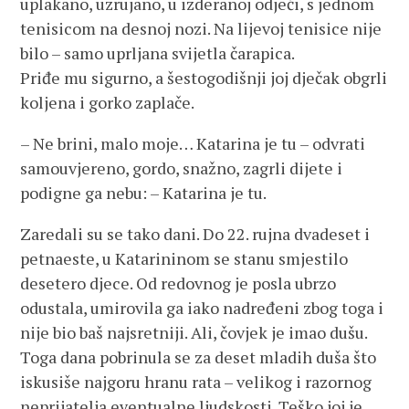
uplakano, uzrujano, u izderanoj odjeći, s jednom
tenisicom na desnoj nozi. Na lijevoj tenisice nije
bilo – samo uprljana svijetla čarapica.
Priđe mu sigurno, a šestogodišnji joj dječak obgrli
koljena i gorko zaplače.
– Ne brini, malo moje… Katarina je tu – odvrati
samouvjereno, gordo, snažno, zagrli dijete i
podigne ga nebu: – Katarina je tu.
Zaredali su se tako dani. Do 22. rujna dvadeset i
petnaeste, u Katarininom se stanu smjestilo
desetero djece. Od redovnog je posla ubrzo
odustala, umirovila ga iako nadređeni zbog toga i
nije bio baš najsretniji. Ali, čovjek je imao dušu.
Toga dana pobrinula se za deset mladih duša što
iskusiše najgoru hranu rata – velikog i razornog
neprijatelja eventualne ljudskosti. Teško joj je