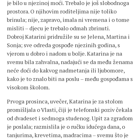
je bilo u njezinoj moći. Trebalo je još slobodnoga
prostora. O njihovim roditeljima nije toliko
brinula; nije, zapravo, imala ni vremena i o tome
misliti – djecu je trebalo odmah zbrinuti.
Dobroj Katarini pridružile su se Jelena, Martina i
Sonja; sve odreda gospođe njezinih godina, s
vjerom u dobro i nadom u bolje. Katarina je na
svemu bila zahvalna, nadajući se da među ženama
neće doći do kakvog nadmetanja ili ljubomore,
kako je to znalo biti na poslu – među gospođama s
visokom školom.
Prvoga prosinca, uvečer, Katarina je za stolom
promišljala o Vlasti, čiji je telefonski poziv čekala
od dvadeset i sedmoga studenog. Upit za zgradom
je poslala; razmislila je o ručku idućega dana, o
tanjurima, krevetima, madracima – svemu što je