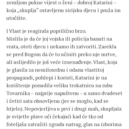
zemljom pukne vijest o ženi – dobroj Katarini –
koja „skuplja“ ostavljenu sirijsku djecu i pruža im
utočište.
I Vlast je reagirala poprilično brzo.
Mislila je da će joj vojska ili policija banuti na
vrata, oteti djecu i nekamo ih zatvoriti. Zarekla
se pred Bogom da će to učiniti preko nje mrtve,
ali uslijedilo je još veće iznenađenje. Vlast, koja
je glasila za nemilosrdnu i odanu vlastitoj
propagandi, pohlepi i koristi, Katarini je na
korištenje ponudila veliku trokatnicu na rubu
Tovarnika – najprije napuštenu – u samo dvadeset
i četiri sata obnovljenu (jer se moglo, kad se
htjelo). Nepovjerljiva u prvi i drugi mah, skupljala
je svijetle plave oči čekajući kad će tko od
foteljaša zatražiti zgradu natrag, glas na izborima