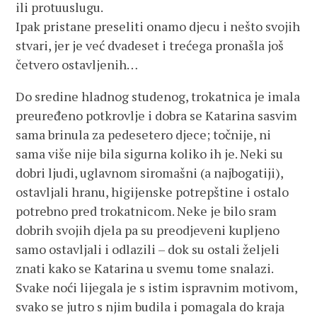
ili protuuslugu.
Ipak pristane preseliti onamo djecu i nešto svojih
stvari, jer je već dvadeset i trećega pronašla još
četvero ostavljenih…
Do sredine hladnog studenog, trokatnica je imala
preuređeno potkrovlje i dobra se Katarina sasvim
sama brinula za pedesetero djece; točnije, ni
sama više nije bila sigurna koliko ih je. Neki su
dobri ljudi, uglavnom siromašni (a najbogatiji),
ostavljali hranu, higijenske potrepštine i ostalo
potrebno pred trokatnicom. Neke je bilo sram
dobrih svojih djela pa su preodjeveni kupljeno
samo ostavljali i odlazili – dok su ostali željeli
znati kako se Katarina u svemu tome snalazi.
Svake noći lijegala je s istim ispravnim motivom,
svako se jutro s njim budila i pomagala do kraja