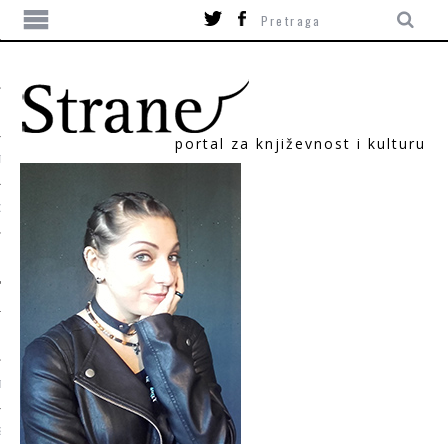
portal za književnost i kulturu
TIKA
ORI
T
SUM