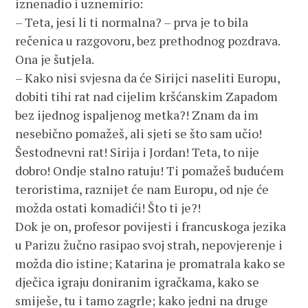
iznenadio i uznemirio:
– Teta, jesi li ti normalna? – prva je to bila
rečenica u razgovoru, bez prethodnog pozdrava.
Ona je šutjela.
– Kako nisi svjesna da će Sirijci naseliti Europu,
dobiti tihi rat nad cijelim kršćanskim Zapadom
bez ijednog ispaljenog metka?! Znam da im
nesebično pomažeš, ali sjeti se što sam učio!
Šestodnevni rat! Sirija i Jordan! Teta, to nije
dobro! Ondje stalno ratuju! Ti pomažeš budućem
teroristima, raznijet će nam Europu, od nje će
možda ostati komadići! Što ti je?!
Dok je on, profesor povijesti i francuskoga jezika
u Parizu žučno rasipao svoj strah, nepovjerenje i
možda dio istine; Katarina je promatrala kako se
dječica igraju doniranim igračkama, kako se
smiješe, tu i tamo zagrle; kako jedni na druge