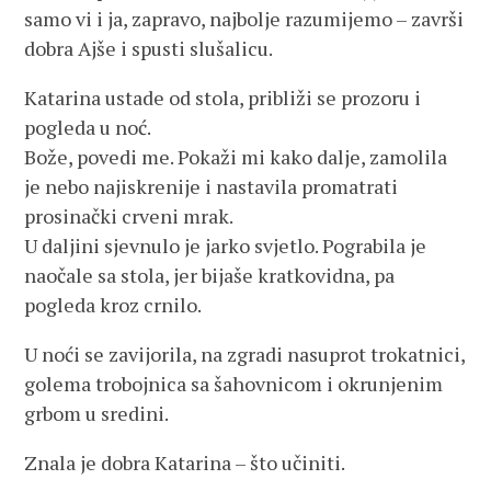
samo vi i ja, zapravo, najbolje razumijemo – završi
dobra Ajše i spusti slušalicu.
Katarina ustade od stola, približi se prozoru i
pogleda u noć.
Bože, povedi me. Pokaži mi kako dalje, zamolila
je nebo najiskrenije i nastavila promatrati
prosinački crveni mrak.
U daljini sjevnulo je jarko svjetlo. Pograbila je
naočale sa stola, jer bijaše kratkovidna, pa
pogleda kroz crnilo.
U noći se zavijorila, na zgradi nasuprot trokatnici,
golema trobojnica sa šahovnicom i okrunjenim
grbom u sredini.
Znala je dobra Katarina – što učiniti.