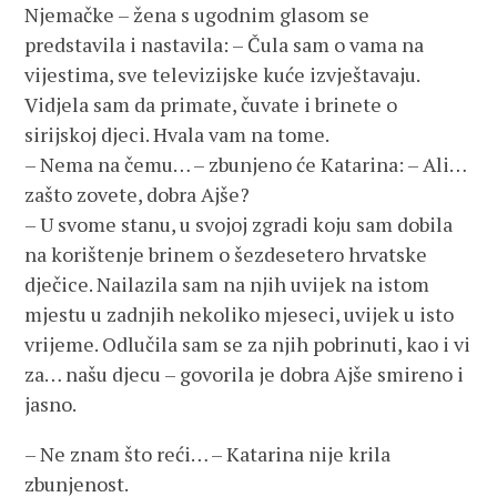
Njemačke – žena s ugodnim glasom se
predstavila i nastavila: – Čula sam o vama na
vijestima, sve televizijske kuće izvještavaju.
Vidjela sam da primate, čuvate i brinete o
sirijskoj djeci. Hvala vam na tome.
– Nema na čemu… – zbunjeno će Katarina: – Ali…
zašto zovete, dobra Ajše?
– U svome stanu, u svojoj zgradi koju sam dobila
na korištenje brinem o šezdesetero hrvatske
dječice. Nailazila sam na njih uvijek na istom
mjestu u zadnjih nekoliko mjeseci, uvijek u isto
vrijeme. Odlučila sam se za njih pobrinuti, kao i vi
za… našu djecu – govorila je dobra Ajše smireno i
jasno.
– Ne znam što reći… – Katarina nije krila
zbunjenost.