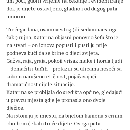
um poći, gubiti vrijeme na čekanje i evidentiranje
dok je dijete ostavljeno, gladno i od dugog puta
umorno.
Trećega dana, osamnaestog (ili sedamnaestoga
čak!) rujna, Katarina objasni ponovno šefu što je
na stvari – on iznova popusti i pusti ju prije
podneva kući da se brine o djeci svijeta.
Gužva, raja, graja, pokoji vrisak muke i horda ljudi
– domaćih i tuđih – prolazili su ulicama noseći sa
sobom narušenu etičnost, pojačavajući
dramatičnost cijele situacije.
Katarina se probijala do središta općine, gledajući
u pravcu mjesta gdje je pronašla ono dvoje
dječice.
Na istom ju je mjestu, na bijelom kamenu s crnim
obrubom čekalo treće dijete. Ovoga puta