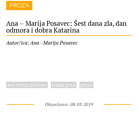
PROZA
 AUTORA
Ana – Marija Posavec: Šest dana zla, dan
odmora i dobra Katarina
Autor/ica: Ana - Marija Posavec
ana marija posavec
kratka prica
proza
Objavljeno: 08.03.2019