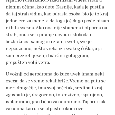
njenim očima, kao dete. Kasnije, kada je pustila
da taj strah vidim, kao odrasla osoba, bio je to kraj
jedne ere za mene, a da toga još dugo posle nisam
ni bila svesna. Ako ona nije stamena i otporna na
strah, onda se u pitanje dovodi i sloboda i
bezbrižnost samog okretanja sveta, sve je
nepouzdano, nešto vreba iza svakog ćoška, a ja
sam prezreli jesenji listić na goloj grani,
prepušten volji vetra.
U vožnji od aerodroma do kuće uvek imam neki
osećaj da se vreme rekalibriše. Vreme na putu se
meri drugačije, ima svoj početak, sredinu i kraj,
zgusnuto je, dragoceno, intenzivno, ispunjeno,
isplanirano, praktično vakuumirano. Taj pritisak
vakuuma kao da se otpusti tokom ove