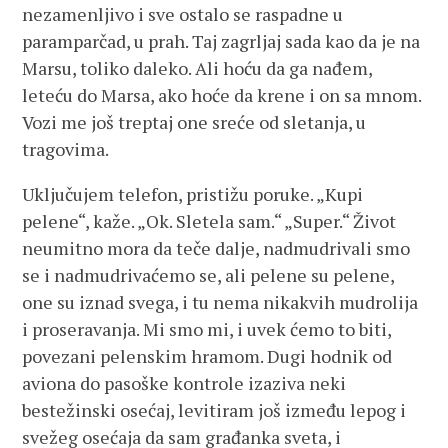
nezamenljivo i sve ostalo se raspadne u
paramparčad, u prah. Taj zagrljaj sada kao da je na
Marsu, toliko daleko. Ali hoću da ga nađem,
leteću do Marsa, ako hoće da krene i on sa mnom.
Vozi me još treptaj one sreće od sletanja, u
tragovima.
Uključujem telefon, pristižu poruke. „Kupi
pelene“, kaže. „Ok. Sletela sam.“ „Super.“ Život
neumitno mora da teče dalje, nadmudrivali smo
se i nadmudrivaćemo se, ali pelene su pelene,
one su iznad svega, i tu nema nikakvih mudrolija
i proseravanja. Mi smo mi, i uvek ćemo to biti,
povezani pelenskim hramom. Dugi hodnik od
aviona do pasoške kontrole izaziva neki
bestežinski osećaj, levitiram još između lepog i
svežeg osećaja da sam građanka sveta, i