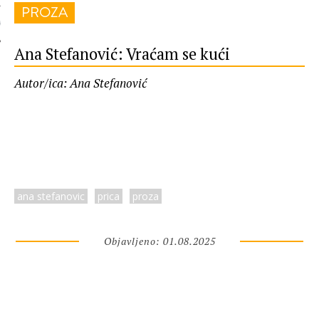
PROZA
 AUTORA
Ana Stefanović: Vraćam se kući
Autor/ica: Ana Stefanović
ana stefanovic
prica
proza
Objavljeno: 01.08.2025