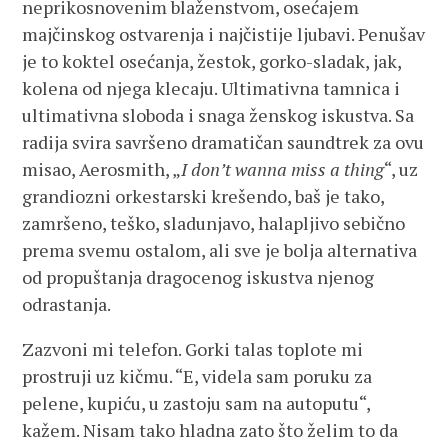
neprikosnovenim blaženstvom, osećajem
majčinskog ostvarenja i najčistije ljubavi. Penušav
je to koktel osećanja, žestok, gorko-sladak, jak,
kolena od njega klecaju. Ultimativna tamnica i
ultimativna sloboda i snaga ženskog iskustva. Sa
radija svira savršeno dramatičan saundtrek za ovu
misao, Aerosmith, „
I don’t wanna miss a thing
“, uz
grandiozni orkestarski krešendo, baš je tako,
zamršeno, teško, sladunjavo, halapljivo sebično
prema svemu ostalom, ali sve je bolja alternativa
od propuštanja dragocenog iskustva njenog
odrastanja.
Zazvoni mi telefon. Gorki talas toplote mi
prostruji uz kičmu. “E, videla sam poruku za
pelene, kupiću, u zastoju sam na autoputu“,
kažem. Nisam tako hladna zato što želim to da