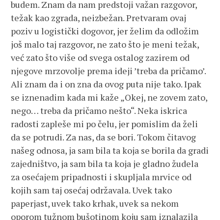
budem. Znam da nam predstoji važan razgovor,
težak kao zgrada, neizbežan. Pretvaram ovaj
poziv u logistički dogovor, jer želim da odložim
još malo taj razgovor, ne zato što je meni težak,
već zato što više od svega ostalog zazirem od
njegove mrzovolje prema ideji ’treba da pričamo’.
Ali znam da i on zna da ovog puta nije tako. Ipak
se iznenadim kada mi kaže „Okej, ne zovem zato,
nego… treba da pričamo nešto“. Neka iskrica
radosti zapleše mi po čelu, jer pomislim da želi
da se potrudi. Za nas, da se bori. Tokom čitavog
našeg odnosa, ja sam bila ta koja se borila da gradi
zajedništvo, ja sam bila ta koja je gladno žudela
za osećajem pripadnosti i skupljala mrvice od
kojih sam taj osećaj održavala. Uvek tako
paperjast, uvek tako krhak, uvek sa nekom
oporom tužnom bušotinom koju sam iznalazila