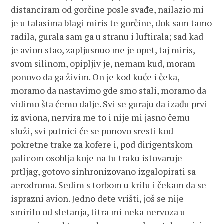
distanciram od gorčine posle svađe, nailazio mi
je u talasima blagi miris te gorčine, dok sam tamo
radila, gurala sam ga u stranu i luftirala; sad kad
je avion stao, zapljusnuo me je opet, taj miris,
svom silinom, opipljiv je, nemam kud, moram
ponovo da ga živim. On je kod kuće i čeka,
moramo da nastavimo gde smo stali, moramo da
vidimo šta ćemo dalje. Svi se guraju da izađu prvi
iz aviona, nervira me to i nije mi jasno čemu
služi, svi putnici će se ponovo sresti kod
pokretne trake za kofere i, pod dirigentskom
palicom osoblja koje na tu traku istovaruje
prtljag, gotovo sinhronizovano izgalopirati sa
aerodroma. Sedim s torbom u krilu i čekam da se
isprazni avion. Jedno dete vrišti, još se nije
smirilo od sletanja, titra mi neka nervoza u