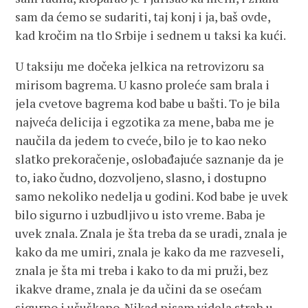
sam da ćemo se sudariti, taj konj i ja, baš ovde,
kad kročim na tlo Srbije i sednem u taksi ka kući.
U taksiju me dočeka jelkica na retrovizoru sa
mirisom bagrema. U kasno proleće sam brala i
jela cvetove bagrema kod babe u bašti. To je bila
najveća delicija i egzotika za mene, baba me je
naučila da jedem to cveće, bilo je to kao neko
slatko prekoračenje, oslobađajuće saznanje da je
to, iako čudno, dozvoljeno, slasno, i dostupno
samo nekoliko nedelja u godini. Kod babe je uvek
bilo sigurno i uzbudljivo u isto vreme. Baba je
uvek znala. Znala je šta treba da se uradi, znala je
kako da me umiri, znala je kako da me razveseli,
znala je šta mi treba i kako to da mi pruži, bez
ikakve drame, znala je da učini da se osećam
sigurno i ušuškano. Nikad nisam videla strah u