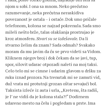
njom u sobi. I ona sa mnom. Neko prećutno
razumevanje, neka prećutna neraskidiva
povezanost je ostala – i ostaće. Dok smo pričale
telefonom, kolona se najzad pokrenula. Sada smo
mileli nešto brže, talas olakšanja prostrujao je
kroz atmosferu.
Stvari su se izdešavale.
Da li
stvarno želim da znam? Sada odmah? Svakako
moram da mu javim da ću se prvo videti sa Vidom.
Kliknem njegov broj i dok čekam da se javi, tup,
spor, silovit udarac otpozadi naleti na moj taksi.
Celo telo mi se cimne i udarim glavom u dršku za
ruku iznad prozora. Na trenutak mi se zamuti vid,
duž vrata mi protutnji grozan oštar sevajući bol.
Taksista izleće iz auta i urla, „Kretenu, šta radiš,
je l’ ne vidiš da je kolona stala?!“ Dodirnem
udareno mesto na čelu i pogledam u prste. Ima