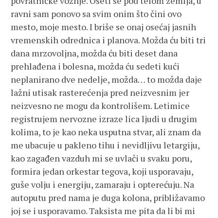
povratničke vožnje. Oseti se pod telom zemlja, u
ravni sam ponovo sa svim onim što čini ovo
mesto, moje mesto. I briše se onaj osećaj jasnih
vremenskih odrednica i planova. Možda ću biti tri
dana mrzovoljna, možda ću biti deset dana
prehlađena i bolesna, možda ću sedeti kući
neplanirano dve nedelje, možda… to možda daje
lažni utisak rasterećenja pred neizvesnim jer
neizvesno ne mogu da kontrolišem. Letimice
registrujem nervozne izraze lica ljudi u drugim
kolima, to je kao neka usputna stvar, ali znam da
me ubacuje u pakleno tihu i nevidljivu letargiju,
kao zagađen vazduh mi se uvlači u svaku poru,
formira jedan orkestar tegova, koji usporavaju,
guše volju i energiju, zamaraju i opterećuju. Na
autoputu pred nama je duga kolona, približavamo
joj se i usporavamo. Taksista me pita da li bi mi