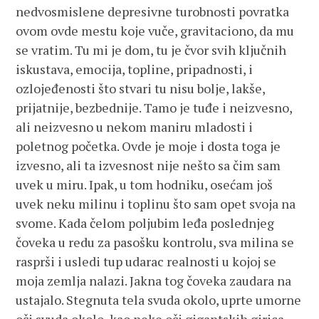
nedvosmislene depresivne turobnosti povratka
ovom ovde mestu koje vuče, gravitaciono, da mu
se vratim. Tu mi je dom, tu je čvor svih ključnih
iskustava, emocija, topline, pripadnosti, i
ozlojeđenosti što stvari tu nisu bolje, lakše,
prijatnije, bezbednije. Tamo je tuđe i neizvesno,
ali neizvesno u nekom maniru mladosti i
poletnog početka. Ovde je moje i dosta toga je
izvesno, ali ta izvesnost nije nešto sa čim sam
uvek u miru. Ipak, u tom hodniku, osećam još
uvek neku milinu i toplinu što sam opet svoja na
svome. Kada čelom poljubim leđa poslednjeg
čoveka u redu za pasošku kontrolu, sva milina se
rasprši i usledi tup udarac realnosti u kojoj se
moja zemlja nalazi. Jakna tog čoveka zaudara na
ustajalo. Stegnuta tela svuda okolo, uprte umorne