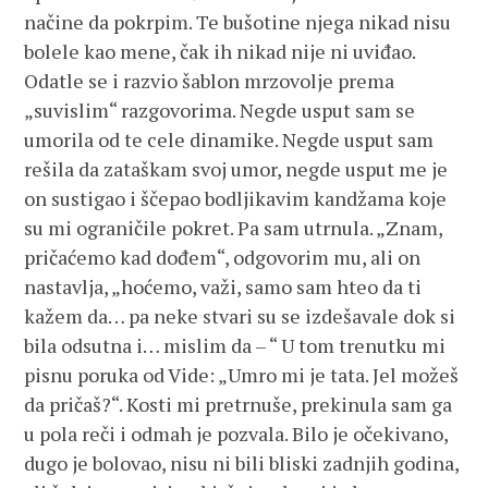
načine da pokrpim. Te bušotine njega nikad nisu
bolele kao mene, čak ih nikad nije ni uviđao.
Odatle se i razvio šablon mrzovolje prema
„suvislim“ razgovorima. Negde usput sam se
umorila od te cele dinamike. Negde usput sam
rešila da zataškam svoj umor, negde usput me je
on sustigao i ščepao bodljikavim kandžama koje
su mi ograničile pokret. Pa sam utrnula. „Znam,
pričaćemo kad dođem“, odgovorim mu, ali on
nastavlja, „hoćemo, važi, samo sam hteo da ti
kažem da… pa neke stvari su se izdešavale dok si
bila odsutna i… mislim da – “ U tom trenutku mi
pisnu poruka od Vide: „Umro mi je tata. Jel možeš
da pričaš?“. Kosti mi pretrnuše, prekinula sam ga
u pola reči i odmah je pozvala. Bilo je očekivano,
dugo je bolovao, nisu ni bili bliski zadnjih godina,