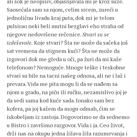
ali šok je neopisiv, objašnjavala mi je kroz suze.
Saosećala sam sa njom, celim srcem, zureći u
jednoličnu livadu kraj puta, dok mi je telom
pulsirao neki beli mutni bezglavi eho straha od
njegove nedovršene rečenice.
Stvari su se
izdešavale.
Koje stvari? Šta ne može da sačeka još
sat vremena da stignem kući? Šta ne može da
izgovori dok me gleda u oči, pa žuri da mi kaže
telefonom? Nemoguće. Mnoge teške i teskobne
stvari su bile na tacni našeg odnosa, ali ne i laž i
prevara. Vida me pita mogu li da se nađem sa
njom u gradu, na piću ili ručku, nezamislivo joj je
da sedi sama kod kuće sada. Ionako sam bez
kofera, pa joj kažem da mogu odmah, čim se
iskobeljam iz zastoja. Dogovorimo se da sednemo
u Bistro i završimo razgovor. Vida i ja. Ceo život,
drži nas na okupu jedna žilava žila razumevanja i