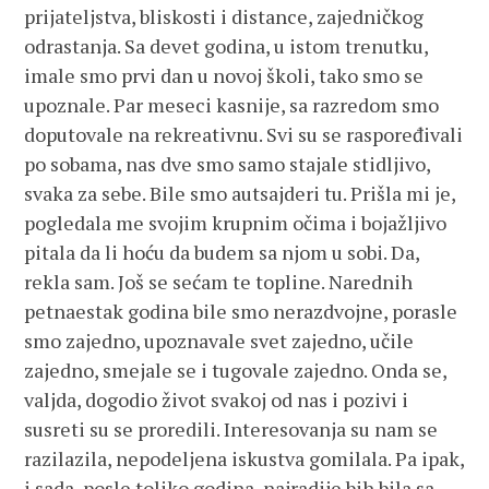
prijateljstva, bliskosti i distance, zajedničkog
odrastanja. Sa devet godina, u istom trenutku,
imale smo prvi dan u novoj školi, tako smo se
upoznale. Par meseci kasnije, sa razredom smo
doputovale na rekreativnu. Svi su se raspoređivali
po sobama, nas dve smo samo stajale stidljivo,
svaka za sebe. Bile smo autsajderi tu. Prišla mi je,
pogledala me svojim krupnim očima i bojažljivo
pitala da li hoću da budem sa njom u sobi. Da,
rekla sam. Još se sećam te topline. Narednih
petnaestak godina bile smo nerazdvojne, porasle
smo zajedno, upoznavale svet zajedno, učile
zajedno, smejale se i tugovale zajedno. Onda se,
valjda, dogodio život svakoj od nas i pozivi i
susreti su se proredili. Interesovanja su nam se
razilazila, nepodeljena iskustva gomilala. Pa ipak,
i sada, posle toliko godina, najradije bih bila sa