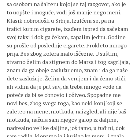
sa osobom na šalteru kojoj se taj razgovor, ako je
to uopšte i moguće, vodi još manje nego meni.
Klasik dobrodošli u Srbiju. Izufćem se, pa na
trafici kupim cigarete, izađem ispred da sačekam
svoj taksi i dok ga čekam, zapalim jednu. Godine
su prošle od poslednje cigarete. Prokleto mnogo
prija. Bes zbog kofera malo iščezne. U suštini,
stvarno želim da stignem do Marsa i tog zagrljaja,
znam da ga oboje zaslužujemo, znam i da ga naše
dete zaslužuje. Želim da verujem i da ćemo stići,
ali vidim da je put suv, da treba mnogo vode da
poteče da bi se obnovio i oživeo. Spopadne me
novi bes, zbog svega toga, kao neki konj koji se
zaleteo na mene, niotkuda, naizgled, ali nije baš
niotkuda, načula sam njegov galop iz daljine,
nadrealno velike daljine, još tamo, u tuđini, dok
sam radila, kloparao je i jurišao ka meni, i znala