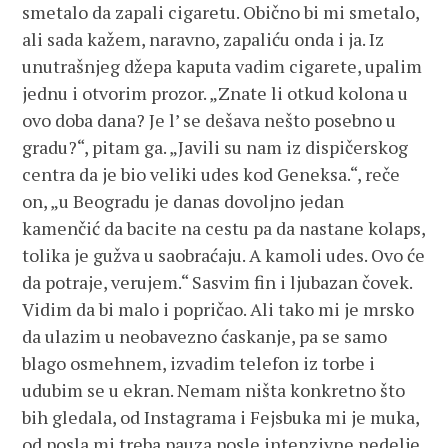
smetalo da zapali cigaretu. Obično bi mi smetalo,
ali sada kažem, naravno, zapaliću onda i ja. Iz
unutrašnjeg džepa kaputa vadim cigarete, upalim
jednu i otvorim prozor. „Znate li otkud kolona u
ovo doba dana? Je l’ se dešava nešto posebno u
gradu?“, pitam ga. „Javili su nam iz dispičerskog
centra da je bio veliki udes kod Geneksa.“, reče
on, „u Beogradu je danas dovoljno jedan
kamenčić da bacite na cestu pa da nastane kolaps,
tolika je gužva u saobraćaju. A kamoli udes. Ovo će
da potraje, verujem.“ Sasvim fin i ljubazan čovek.
Vidim da bi malo i popričao. Ali tako mi je mrsko
da ulazim u neobavezno ćaskanje, pa se samo
blago osmehnem, izvadim telefon iz torbe i
udubim se u ekran. Nemam ništa konkretno što
bih gledala, od Instagrama i Fejsbuka mi je muka,
od posla mi treba pauza posle intenzivne nedelje