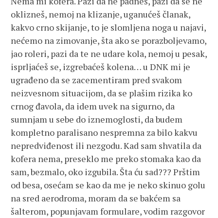
Nema mi kofera. Pazi da ne padneš, pazi da se ne
oklizneš, nemoj na klizanje, uganućeš članak,
kakvo crno skijanje, to je slomljena noga u najavi,
nećemo na zimovanje, šta ako se porazboljevamo,
jao roleri, pazi da te ne udare kola, nemoj u pesak,
isprljaćeš se, izgrebaćeš kolena… u DNK mi je
ugrađeno da se zacementiram pred svakom
neizvesnom situacijom, da se plašim rizika ko
crnog đavola, da idem uvek na sigurno, da
sumnjam u sebe do iznemoglosti, da budem
kompletno paralisano nespremna za bilo kakvu
nepredviđenost ili nezgodu. Kad sam shvatila da
kofera nema, preseklo me preko stomaka kao da
sam, bezmalo, oko izgubila. Šta ću sad??? Prštim
od besa, osećam se kao da me je neko skinuo golu
na sred aerodroma, moram da se bakćem sa
šalterom, popunjavam formulare, vodim razgovor