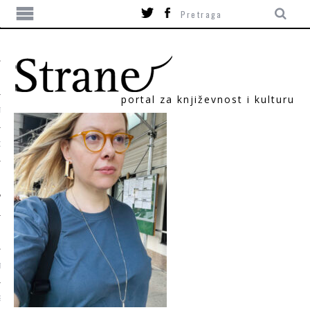
portal za književnost i kulturu
TIKA
ORI
T
SUM