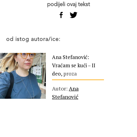
podijeli ovaj tekst
od istog autora/ice:
Ana Stefanović:
Vraćam se kući – II
deo,
proza
Autor:
Ana
Stefanović