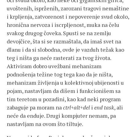
oči svuda okolo, kao neke oči gigantskih girica,
uvoštenih, isprženih, zarozani tragovi nemaštine
i krpljenja, zatvorenost i nepoverenje svud okolo,
hronična nervoza i iscrpljenost, muka na čelu
svakog drugog čoveka. Spusti se na zemlju
devojčice, šta si se razmaštala, da imaš svet na
dlanu i da si slobodna, ovde je vazduh težak kao
teg i ništa ga neće rasterati za tvog života.
Aktiviram dobro uvežbani mehanizam
podnošenja težine tog tega kao da je ništa,
mehanizam življenja u kolektivnoj ubijenosti u
pojam, nastavljam da dišem i funkcionišem sa
tim teretom u pozadini, kao kad neki program
zabaguje pa moram na
ctrl+alt+del
i
end task
, ali
neće da enduje. Drugi kompjuter nemam, pa
nastavljam na ovom što tiltuje.