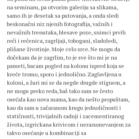
na seminaru, pa otvorim galeriju sa slikama,
samo ih je desetak sa putovanja, a onda sledi
beskonačni niz njenih fotografija, važnih i
nevažnih trenutaka, blesave poze, snimci prvih
reči i rečenica, zagrljaji, tobogani, sladoledi,
plišane životinje. Moje celo srce. Ne mogu da
dočekam da je zagrlim, to je sve što mi je na
pameti, bacam pogled na kolonu ispred koja se
kreće tromo, sporo i jednolično. Zaglavljena u
koloni, a žuri mi se da negde drugde stignem, a
ne mogu preko reda, baš tako sam se često
osećala kao nova mama, kao da nešto propuštam,
kao da sam u začaranom krugu jednoličnosti i
statičnosti, trivijalnih radnji i zacementiranog
života, izgrickana krivicom i nerazumevanjem za
takvo osećanje u kombinaciji sa