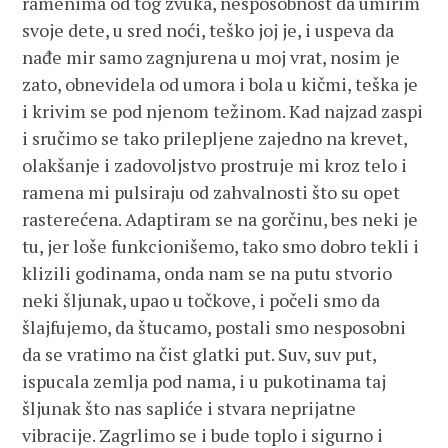
ramenima od tog zvuka, nesposobnost da umirim
svoje dete, u sred noći, teško joj je, i uspeva da
nađe mir samo zagnjurena u moj vrat, nosim je
zato, obnevidela od umora i bola u kičmi, teška je
i krivim se pod njenom težinom. Kad najzad zaspi
i sručimo se tako prilepljene zajedno na krevet,
olakšanje i zadovoljstvo prostruje mi kroz telo i
ramena mi pulsiraju od zahvalnosti što su opet
rasterećena. Adaptiram se na gorčinu, bes neki je
tu, jer loše funkcionišemo, tako smo dobro tekli i
klizili godinama, onda nam se na putu stvorio
neki šljunak, upao u točkove, i počeli smo da
šlajfujemo, da štucamo, postali smo nesposobni
da se vratimo na čist glatki put. Suv, suv put,
ispucala zemlja pod nama, i u pukotinama taj
šljunak što nas sapliće i stvara neprijatne
vibracije. Zagrlimo se i bude toplo i sigurno i