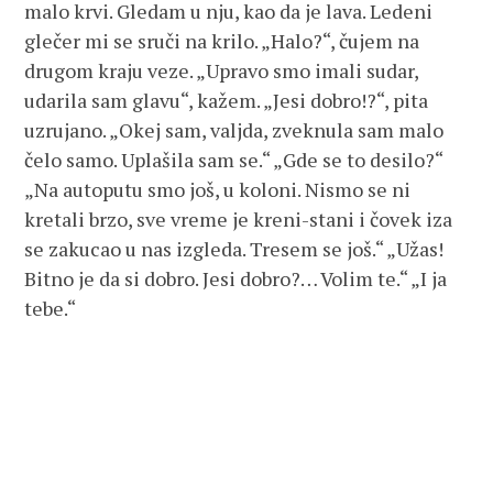
malo krvi. Gledam u nju, kao da je lava. Ledeni
glečer mi se sruči na krilo. „Halo?“, čujem na
drugom kraju veze. „Upravo smo imali sudar,
udarila sam glavu“, kažem. „Jesi dobro!?“, pita
uzrujano. „Okej sam, valjda, zveknula sam malo
čelo samo. Uplašila sam se.“ „Gde se to desilo?“
„Na autoputu smo još, u koloni. Nismo se ni
kretali brzo, sve vreme je kreni-stani i čovek iza
se zakucao u nas izgleda. Tresem se još.“ „Užas!
Bitno je da si dobro. Jesi dobro?… Volim te.“ „I ja
tebe.“