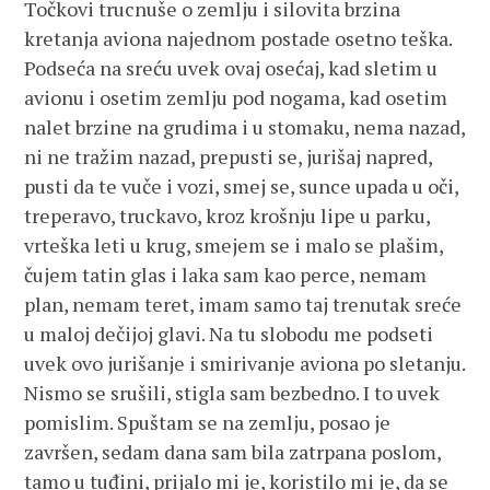
Točkovi trucnuše o zemlju i silovita brzina
kretanja aviona najednom postade osetno teška.
Podseća na sreću uvek ovaj osećaj, kad sletim u
avionu i osetim zemlju pod nogama, kad osetim
nalet brzine na grudima i u stomaku, nema nazad,
ni ne tražim nazad, prepusti se, jurišaj napred,
pusti da te vuče i vozi, smej se, sunce upada u oči,
treperavo, truckavo, kroz krošnju lipe u parku,
vrteška leti u krug, smejem se i malo se plašim,
čujem tatin glas i laka sam kao perce, nemam
plan, nemam teret, imam samo taj trenutak sreće
u maloj dečijoj glavi. Na tu slobodu me podseti
uvek ovo jurišanje i smirivanje aviona po sletanju.
Nismo se srušili, stigla sam bezbedno. I to uvek
pomislim. Spuštam se na zemlju, posao je
završen, sedam dana sam bila zatrpana poslom,
tamo u tuđini, prijalo mi je, koristilo mi je, da se