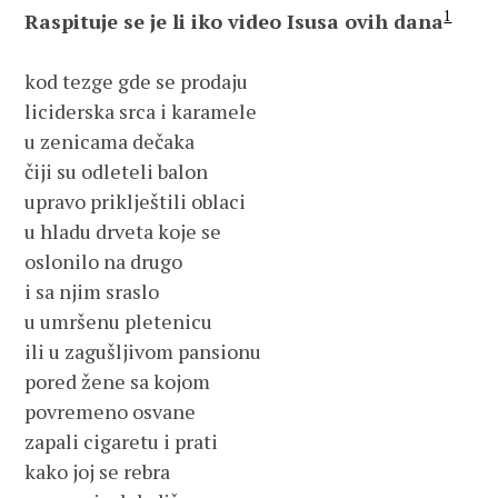
1
Raspituje se je li iko video Isusa ovih dana
kod tezge gde se prodaju
liciderska srca i karamele
u zenicama dečaka
čiji su odleteli balon
upravo priklještili oblaci
u hladu drveta koje se
oslonilo na drugo
i sa njim sraslo
u umršenu pletenicu
ili u zagušljivom pansionu
pored žene sa kojom
povremeno osvane
zapali cigaretu i prati
kako joj se rebra