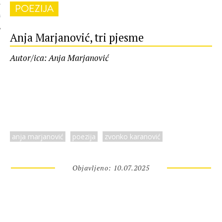
POEZIJA
 AUTORA
Anja Marjanović, tri pjesme
Autor/ica: Anja Marjanović
anja marjanović
poezija
zvonko karanović
Objavljeno: 10.07.2025