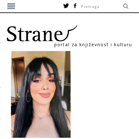
portal za književnost i kulturu
TIKA
ORI
T
SUM