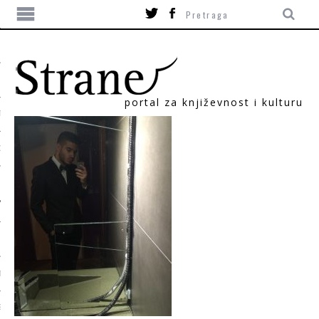
portal za književnost i kulturu
TIKA
ORI
T
SUM