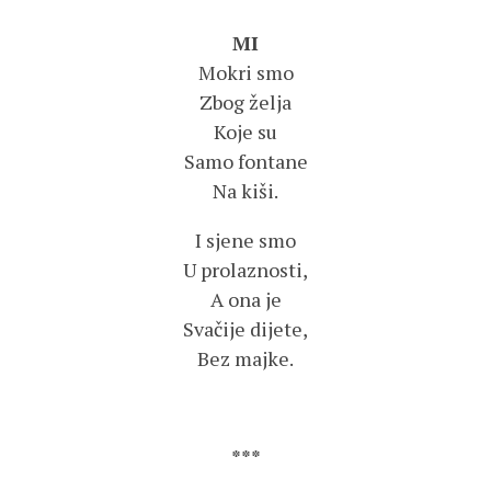
MI
Mokri smo
Zbog želja
Koje su
Samo fontane
Na kiši.
I sjene smo
U prolaznosti,
A ona je
Svačije dijete,
Bez majke.
***