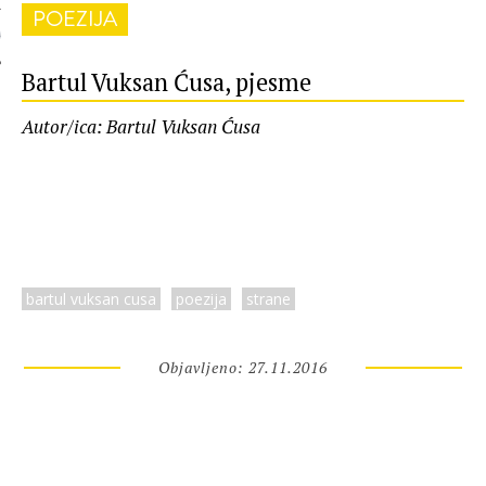
POEZIJA
 AUTORA
Bartul Vuksan Ćusa, pjesme
Autor/ica: Bartul Vuksan Ćusa
bartul vuksan cusa
poezija
strane
Objavljeno: 27.11.2016