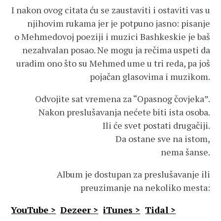
I nakon ovog citata ću se zaustaviti i ostaviti vas u
njihovim rukama jer je potpuno jasno: pisanje
o Mehmedovoj poeziji i muzici Bashkeskie je baš
nezahvalan posao. Ne mogu ja rečima uspeti da
uradim ono što su Mehmed ume u tri reda, pa još
pojačan glasovima i muzikom.
Odvojite sat vremena za “Opasnog čovjeka”.
Nakon preslušavanja nećete biti ista osoba.
Ili će svet postati drugačiji.
Da ostane sve na istom,
nema šanse.
Album je dostupan za preslušavanje ili
preuzimanje na nekoliko mesta:
YouTube >
Dezeer >
iTunes >
Tidal >