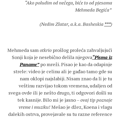
“Ako poludim od nečega, biće to od pjesama
Mehmeda Begića”
(Nedim Zlatar, a.k.a. Basheskia
***
)
Mehmeda sam
otkrio
prošlog proleća zahvaljujući
Sonji koja je nesebično delila njegova
“Pisma iz
Paname”
po mreži. Pisao je kao da odapinje
strele: video je celinu ali je gađao tamo gde su
nam oklopi najslabiji. Nisam znao da li je tu
veštinu razvijao tokom vremena, udaljen od
svega ovde ili je nešto drugo, ti odgovori došli su
tek kasnije. Bilo mi je jasno –
ovaj tip
poznaje
vreme i muziku!
Mešao je džez, Koena i vlagu
dalekih ostrva, provejavale su tu razne reference