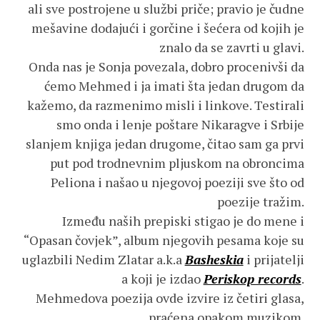
ali sve postrojene u službi priče; pravio je čudne
mešavine dodajući i gorčine i šećera od kojih je
znalo da se zavrti u glavi.
Onda nas je Sonja povezala, dobro procenivši da
ćemo Mehmed i ja imati šta jedan drugom da
kažemo, da razmenimo misli i linkove. Testirali
smo onda i lenje poštare Nikaragve i Srbije
slanjem knjiga jedan drugome, čitao sam ga prvi
put pod trodnevnim pljuskom na obroncima
Peliona i našao u njegovoj poeziji sve što od
poezije tražim.
Između naših prepiski stigao je do mene i
“Opasan čovjek”, album njegovih pesama koje su
uglazbili Nedim Zlatar a.k.a
Basheskia
i prijatelji
a koji je izdao
Periskop records
.
Mehmedova poezija ovde izvire iz četiri glasa,
praćena opakom muzikom.