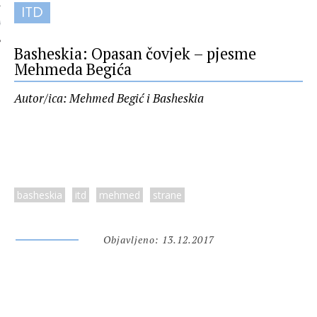
ITD
 AUTORA
Basheskia: Opasan čovjek – pjesme
Mehmeda Begića
Autor/ica: Mehmed Begić i Basheskia
basheskia
itd
mehmed
strane
Objavljeno: 13.12.2017