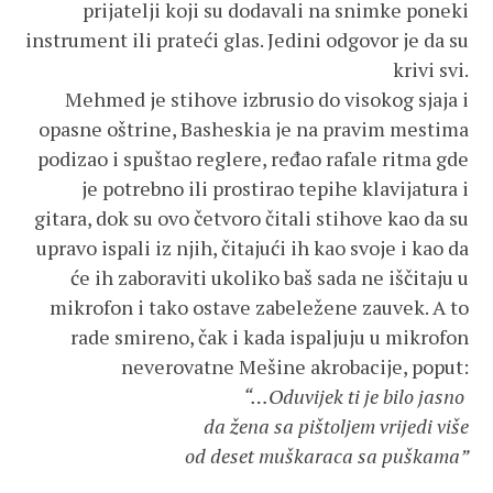
prijatelji koji su dodavali na snimke poneki
instrument ili prateći glas. Jedini odgovor je da su
krivi svi.
Mehmed je stihove izbrusio do visokog sjaja i
opasne oštrine, Basheskia je na pravim mestima
podizao i spuštao reglere, ređao rafale ritma gde
je potrebno ili prostirao tepihe klavijatura i
gitara, dok su ovo četvoro čitali stihove kao da su
upravo ispali iz njih, čitajući ih kao svoje i kao da
će ih zaboraviti ukoliko baš sada ne iščitaju u
mikrofon i tako ostave zabeležene zauvek. A to
rade smireno, čak i kada ispaljuju u mikrofon
neverovatne Mešine akrobacije, poput:
“…Oduvijek ti je bilo jasno
da žena sa pištoljem vrijedi više
od deset muškaraca sa puškama”