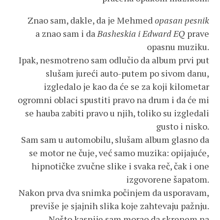
Znao sam, dakle, da je Mehmed
opasan pesnik
a znao sam i da
Basheskia i Edward EQ
prave
opasnu muziku.
Ipak, nesmotreno sam odlučio da album prvi put
slušam jureći auto-putem po sivom danu,
izgledalo je kao da će se za koji kilometar
ogromni oblaci spustiti pravo na drum i da će mi
se hauba zabiti pravo u njih, toliko su izgledali
gusto i nisko.
Sam sam u automobilu, slušam album glasno da
se motor ne čuje, već samo muzika: opijajuće,
hipnotičke zvučne slike i svaka reč, čak i one
izgovorene šapatom.
Nakon prva dva snimka počinjem da usporavam,
previše je sjajnih slika koje zahtevaju pažnju.
Nešto kasnije sam morao da skrenem na