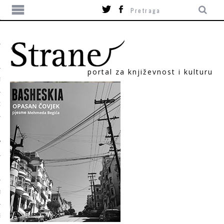
portal za književnost i kulturu
TIKA
ORI
T
SUM