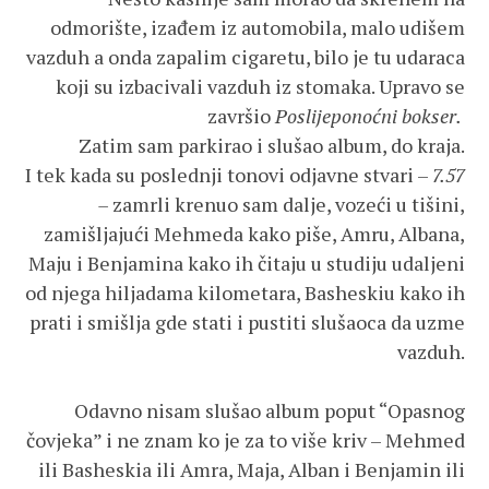
odmorište, izađem iz automobila, malo udišem
vazduh a onda zapalim cigaretu, bilo je tu udaraca
koji su izbacivali vazduh iz stomaka. Upravo se
završio
Poslijeponoćni bokser.
Zatim sam parkirao i slušao album, do kraja.
I tek kada su poslednji tonovi odjavne stvari –
7.57
–
zamrli krenuo sam dalje, vozeći u tišini,
zamišljajući Mehmeda kako piše, Amru, Albana,
Maju i Benjamina kako ih čitaju u studiju udaljeni
od njega hiljadama kilometara, Basheskiu kako ih
prati i smišlja gde stati i pustiti slušaoca da uzme
vazduh.
Odavno nisam slušao album poput “Opasnog
čovjeka” i ne znam ko je za to više kriv – Mehmed
ili Basheskia ili Amra, Maja, Alban i Benjamin ili