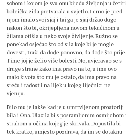
sobom i kojom je svu onu bijedu življenja u četiri
bolnička zida pretvarala u svjetlo. I crno je pred
njom imalo svoj sjaj i taj ga je sjaj držao dugo
nakon što bi, okrijepljena novom tekućinom u
žilama otišla u neko svoje življenje. Ružno se
ponekad osjećao što od sila koje bi je mogle
dovesti, traži da dođe ponovno, da dođe što prije.
Time joj je želio više bolesti. No, uvjeravao se s
druge strane kako ima pravo na to, u ime ovo
malo života što mu je ostalo, da ima pravo na
sreću i radost i na lijek u kojeg liječnici ne
vjeruju.
Bilo mu je lakše kad je u umrtvljenom prostoriji
bila i Ona. Ulazila bi s posramljenim osmijehom i
strahom u očima kojeg je skrivala. Dopustila bi
tek kratko, umjesto pozdrava, da im se dotaknu