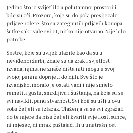
Jedino što je svijetlilo u polutamnoj prostoriji
bile su oči. Prozore, koje su do pola presijecale
prljave rolete, što su zategnutih prljavih konopa
šutke sakrivale svijet, nitko nije otvarao. Nije bilo
potrebe.
Sestre, koje su uvijek ulazile kao da su u
neviđenoj žurbi, znale su da zrak i svjetlost
izvana, njima ne znače ništa niti mogu u svoj
svojoj punini doprijeti do njih. Sve što je
izvanjsko, moralo je ostati vani i nije smjelo
remetiti gustu, smrdljivu i šuštanja, na koja su se
svi navikli, punu stvarnost. Svi koji su ušli u ovu
sobu željeli su izlazak. Ulaženja su se svi zgražali
do te mjere da nisu željeli kvariti svjetlost, sunce,
ni mjesec, ni mrak puštajući ih u unutrašnjost
sobe.