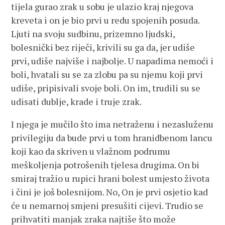
tijela gurao zrak u sobu je ulazio kraj njegova
kreveta i on je bio prvi u redu spojenih posuda.
Ljuti na svoju sudbinu, prizemno ljudski,
bolesnički bez riječi, krivili su ga da, jer udiše
prvi, udiše najviše i najbolje. U napadima nemoći i
boli, hvatali su se za zlobu pa su njemu koji prvi
udiše, pripisivali svoje boli. On im, trudili su se
udisati dublje, krade i truje zrak.
I njega je mučilo što ima netraženu i nezasluženu
privilegiju da bude prvi u tom hranidbenom lancu
koji kao da skriven u vlažnom podrumu
meškoljenja potrošenih tjelesa drugima. On bi
smiraj tražio u rupici hrani bolest umjesto života
i čini je još bolesnijom. No, On je prvi osjetio kad
će u nemarnoj smjeni presušiti cijevi. Trudio se
prihvatiti manjak zraka najtiše što može