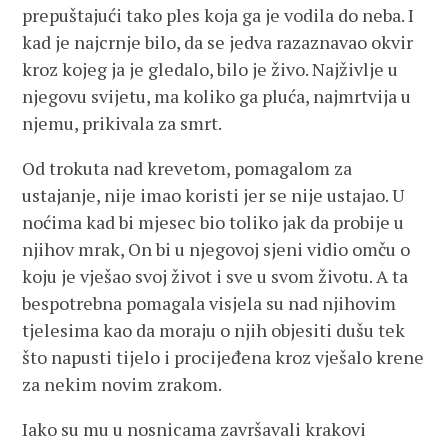
prepuštajući tako ples koja ga je vodila do neba. I
kad je najcrnje bilo, da se jedva razaznavao okvir
kroz kojeg ja je gledalo, bilo je živo. Najživlje u
njegovu svijetu, ma koliko ga pluća, najmrtvija u
njemu, prikivala za smrt.
Od trokuta nad krevetom, pomagalom za
ustajanje, nije imao koristi jer se nije ustajao. U
noćima kad bi mjesec bio toliko jak da probije u
njihov mrak, On bi u njegovoj sjeni vidio omču o
koju je vješao svoj život i sve u svom životu. A ta
bespotrebna pomagala visjela su nad njihovim
tjelesima kao da moraju o njih objesiti dušu tek
što napusti tijelo i procijeđena kroz vješalo krene
za nekim novim zrakom.
Iako su mu u nosnicama završavali krakovi