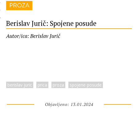
PROZA
 AUTORA
Berislav Jurič: Spojene posude
Autor/ica: Berislav Jurič
berislav juric
prica
proza
spojene posude
Objavljeno: 13.01.2024