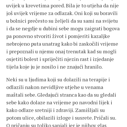
uvijek u krevetima pored. Bila je to utjeha da nije
još uvijek vrijeme za odlazak. Oni koji su boravili
u bolnici prečesto su željeli da su sami na svijetu
i da se negdje u dubini sebe mogu zaigrati bogova
pa ponovno stvoriti život i pomjeriti kazaljke
nebrojeno puta unatrag kako bi zaskočili vrijeme
i prepoznali u njemu onaj trenutak kad su mogli
osjetiti bolest i spriječiti njezin rast i izjedanje
tijela koje ju je nosilo i ne znajući hranilo.
Neki su u ljudima koji su dolazili na terapije i
odlazili nakon nevidljive utjehe u venama
maštali sebe. Gledajući stranca kao da su gledali
sebe kako dolaze na vrijeme po navodni lijek i
kako odlaze sretniji i zdraviji. Zamišljali su
potom ulice, obilazili izloge i susrete. Pričali su.
O pričanju su toliko sanjali jer je njihov glas