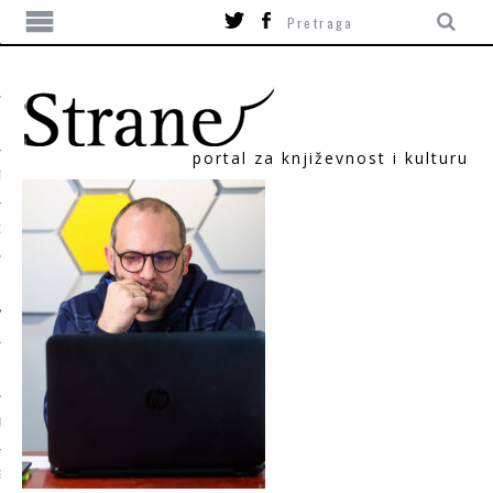
portal za književnost i kulturu
TIKA
ORI
T
SUM