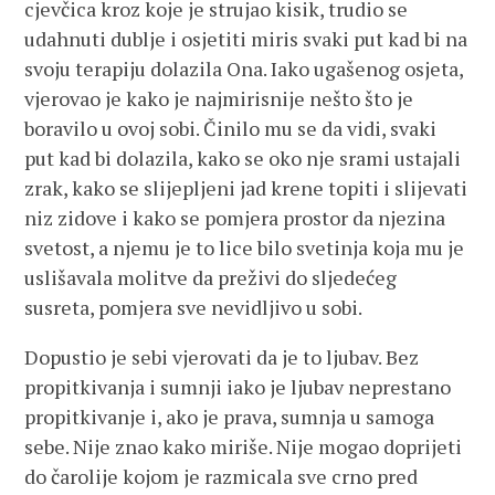
cjevčica kroz koje je strujao kisik, trudio se
udahnuti dublje i osjetiti miris svaki put kad bi na
svoju terapiju dolazila Ona. Iako ugašenog osjeta,
vjerovao je kako je najmirisnije nešto što je
boravilo u ovoj sobi. Činilo mu se da vidi, svaki
put kad bi dolazila, kako se oko nje srami ustajali
zrak, kako se slijepljeni jad krene topiti i slijevati
niz zidove i kako se pomjera prostor da njezina
svetost, a njemu je to lice bilo svetinja koja mu je
uslišavala molitve da preživi do sljedećeg
susreta, pomjera sve nevidljivo u sobi.
Dopustio je sebi vjerovati da je to ljubav. Bez
propitkivanja i sumnji iako je ljubav neprestano
propitkivanje i, ako je prava, sumnja u samoga
sebe. Nije znao kako miriše. Nije mogao doprijeti
do čarolije kojom je razmicala sve crno pred