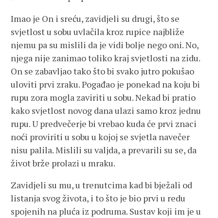
Imao je On i sreću, zavidjeli su drugi, što se
svjetlost u sobu uvlačila kroz rupice najbliže
njemu pa su mislili da je vidi bolje nego oni. No,
njega nije zanimao toliko kraj svjetlosti na zidu.
On se zabavljao tako što bi svako jutro pokušao
uloviti prvi zraku. Pogađao je ponekad na koju bi
rupu zora mogla zaviriti u sobu. Nekad bi pratio
kako svjetlost novog dana ulazi samo kroz jednu
rupu. U predvečerje bi vrebao kuda će prvi znaci
noći proviriti u sobu u kojoj se svjetla navečer
nisu palila. Mislili su valjda, a prevarili su se, da
život brže prolazi u mraku.
Zavidjeli su mu, u trenutcima kad bi bježali od
listanja svog života, i to što je bio prvi u redu
spojenih na pluća iz podruma. Sustav koji im je u