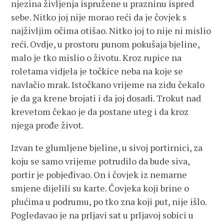
njezina življenja ispružene u prazninu ispred
sebe. Nitko joj nije morao reći da je čovjek s
najživljim očima otišao. Nitko joj to nije ni mislio
reći. Ovdje, u prostoru punom pokušaja bjeline,
malo je tko mislio o životu. Kroz rupice na
roletama vidjela je točkice neba na koje se
navlačio mrak. Istočkano vrijeme na zidu čekalo
je da ga krene brojati i da joj dosadi. Trokut nad
krevetom čekao je da postane uteg i da kroz
njega prođe život.
Izvan te glumljene bjeline, u sivoj portirnici, za
koju se samo vrijeme potrudilo da bude siva,
portir je pobjeđivao. On i čovjek iz nemarne
smjene dijelili su karte. Čovjeka koji brine o
plućima u podrumu, po tko zna koji put, nije išlo.
Pogledavao je na prljavi sat u prljavoj sobici u