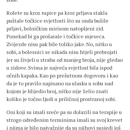
Rolete su kroz rupice pa kroz prljava stakla
puštale točkice svjetlosti što su onda bušile
prljavi, bolničkim mirisom natopljeni zid.
Ponekad bi ga prošarale i točkice mjeseca.
Zvijezde nisu pak bile toliko jake. No, nitko u
sobi, a bolesnici se nikada nisu htjeli prebrojati
jer su živjeli u strahu od manjeg broja, nije gledao
u zidove. Svima je najveća svjetlost bila ispod
očnih kapaka. Kao po prešutnom dogovoru i kao
da je to pravilo napisano na ulasku u sobu nad
kojom je blijedio broj, nitko nije želio znati
koliko je točno ljudi u priličnoj prostranoj sobi.
Oni koji su imali sreće pa su dolazili na terapije u
strogo određenim terminima imali su svoj krevet
i njima je bilo najvažnije da su njihovi susjedi još