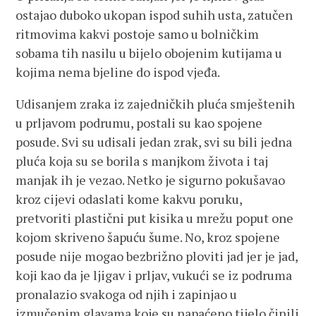
ostajao duboko ukopan ispod suhih usta, zatučen
ritmovima kakvi postoje samo u bolničkim
sobama tih nasilu u bijelo obojenim kutijama u
kojima nema bjeline do ispod vjeđa.
Udisanjem zraka iz zajedničkih pluća smještenih
u prljavom podrumu, postali su kao spojene
posude. Svi su udisali jedan zrak, svi su bili jedna
pluća koja su se borila s manjkom života i taj
manjak ih je vezao. Netko je sigurno pokušavao
kroz cijevi odaslati kome kakvu poruku,
pretvoriti plastični put kisika u mrežu poput one
kojom skriveno šapuću šume. No, kroz spojene
posude nije mogao bezbrižno ploviti jad jer je jad,
koji kao da je ljigav i prljav, vukući se iz podruma
pronalazio svakoga od njih i zapinjao u
izmučenim glavama koje su napaćeno tijelo činili