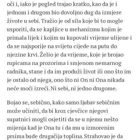
oči i, iako je pogled trajao kratko, kao da je i
jednom i drugom bio dovoljno dug da izmjere
živote u sebi. Tražio je od sila koje bi to mogle
usporiti, da se kapljice u mehanizmu kojim je
primala lijek i kojim su kupovali vrijeme ulijene i
da se najsporije na svijetu cijede na putu do
njezine krvi. Želio je da vrijeme, koje je brojao
rupicama na prozorima i smjenom nemarnog
radnika, stane i da im produži život ili ono što im
je ostalo od njega, ono što ni On ni Ona nikada
neće moći izreći. Ni sebi, ni jedno drugome.
Bojao se, sebično, kako samo ljubav sebičnim
može učiniti, da bi kroz cjevčice njegovi
supatnici mogli osjetiti da se u njemu nešto
mijenja kad je Ona tu i da mu u izmorenim
prsima bude drugačija toplina. Strahovao je da