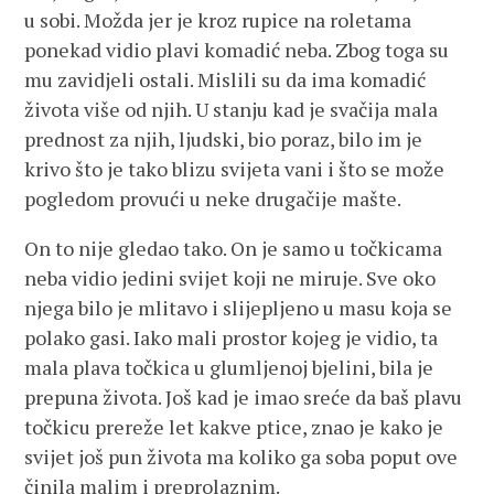
u sobi. Možda jer je kroz rupice na roletama
ponekad vidio plavi komadić neba. Zbog toga su
mu zavidjeli ostali. Mislili su da ima komadić
života više od njih. U stanju kad je svačija mala
prednost za njih, ljudski, bio poraz, bilo im je
krivo što je tako blizu svijeta vani i što se može
pogledom provući u neke drugačije mašte.
On to nije gledao tako. On je samo u točkicama
neba vidio jedini svijet koji ne miruje. Sve oko
njega bilo je mlitavo i slijepljeno u masu koja se
polako gasi. Iako mali prostor kojeg je vidio, ta
mala plava točkica u glumljenoj bjelini, bila je
prepuna života. Još kad je imao sreće da baš plavu
točkicu prereže let kakve ptice, znao je kako je
svijet još pun života ma koliko ga soba poput ove
činila malim i preprolaznim.