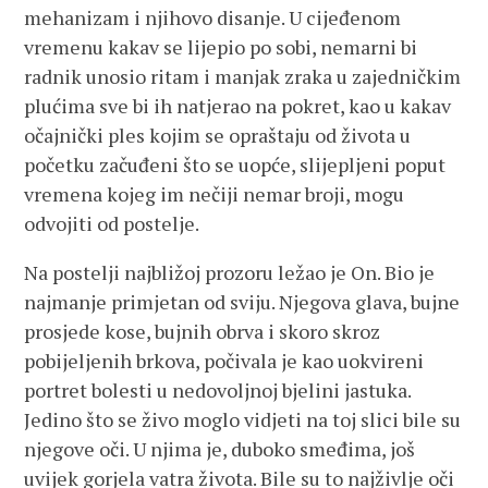
mehanizam i njihovo disanje. U cijeđenom
vremenu kakav se lijepio po sobi, nemarni bi
radnik unosio ritam i manjak zraka u zajedničkim
plućima sve bi ih natjerao na pokret, kao u kakav
očajnički ples kojim se opraštaju od života u
početku začuđeni što se uopće, slijepljeni poput
vremena kojeg im nečiji nemar broji, mogu
odvojiti od postelje.
Na postelji najbližoj prozoru ležao je On. Bio je
najmanje primjetan od sviju. Njegova glava, bujne
prosjede kose, bujnih obrva i skoro skroz
pobijeljenih brkova, počivala je kao uokvireni
portret bolesti u nedovoljnoj bjelini jastuka.
Jedino što se živo moglo vidjeti na toj slici bile su
njegove oči. U njima je, duboko smeđima, još
uvijek gorjela vatra života. Bile su to najživlje oči