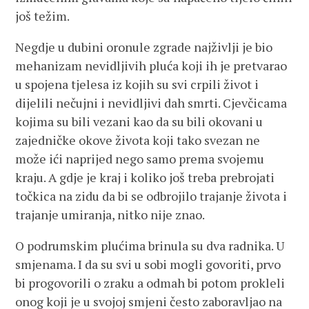
još težim.
Negdje u dubini oronule zgrade najživlji je bio
mehanizam nevidljivih pluća koji ih je pretvarao
u spojena tjelesa iz kojih su svi crpili život i
dijelili nečujni i nevidljivi dah smrti. Cjevčicama
kojima su bili vezani kao da su bili okovani u
zajedničke okove života koji tako svezan ne
može ići naprijed nego samo prema svojemu
kraju. A gdje je kraj i koliko još treba prebrojati
točkica na zidu da bi se odbrojilo trajanje života i
trajanje umiranja, nitko nije znao.
O podrumskim plućima brinula su dva radnika. U
smjenama. I da su svi u sobi mogli govoriti, prvo
bi progovorili o zraku a odmah bi potom prokleli
onog koji je u svojoj smjeni često zaboravljao na