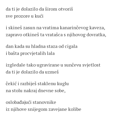
da ti je dolazilo da širom otvoriš
sve prozore u kući
i skineš zasun na vratima kanarinčevog kaveza,
zapravo otkineš ta vratašca s njihovog dovratka,
dan kada su hladna staza od cigala
i bašta procvjetalih lala
izgledale tako ugravirane u sunčevu svjetlost
da ti je dolazilo da uzmeš
čekić i razbiješ staklenu kuglu
na stolu nakraj dnevne sobe,
oslobađajući stanovnike
iz njihove snijegom zavejane kolibe