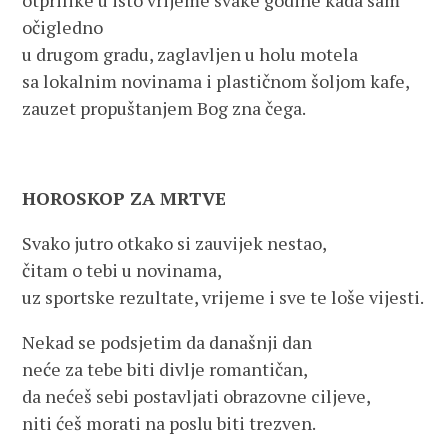
otprilike u isto vrijeme svake godine kada sam
očigledno
u drugom gradu, zaglavljen u holu motela
sa lokalnim novinama i plastičnom šoljom kafe,
zauzet propuštanjem Bog zna čega.
HOROSKOP ZA MRTVE
Svako jutro otkako si zauvijek nestao,
čitam o tebi u novinama,
uz sportske rezultate, vrijeme i sve te loše vijesti.
Nekad se podsjetim da današnji dan
neće za tebe biti divlje romantičan,
da nećeš sebi postavljati obrazovne ciljeve,
niti ćeš morati na poslu biti trezven.