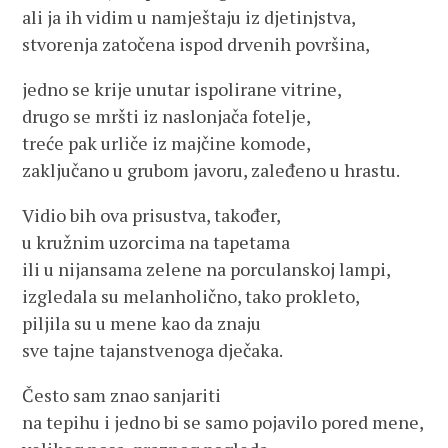
ali ja ih vidim u namještaju iz djetinjstva,
stvorenja zatočena ispod drvenih površina,
jedno se krije unutar ispolirane vitrine,
drugo se mršti iz naslonjača fotelje,
treće pak urliče iz majčine komode,
zaključano u grubom javoru, zaleđeno u hrastu.
Vidio bih ova prisustva, također,
u kružnim uzorcima na tapetama
ili u nijansama zelene na porculanskoj lampi,
izgledala su melanholično, tako prokleto,
piljila su u mene kao da znaju
sve tajne tajanstvenoga dječaka.
Često sam znao sanjariti
na tepihu i jedno bi se samo pojavilo pored mene,