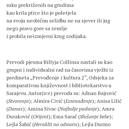
ruku prekriženih na grudima
kao krila ptice što je poletjela
na svoju neobičnu selidbu ne na sjever ili jug
nego pravo gore sa zemlje
i probila neizmjerni krug zodijaka.
Prevodi pjesma Billyja Collinsa nastali su kao
grupni i individualni rad na časovima vježbi iz
predmeta „Prevođenje i kultura 2“, Odsjeka za
komparativnu književnost i bibliotekarstvo u
Sarajevu. Autor(ice) prevoda su: Adnan Bajrović
(
Stvorenja
); Almira Civić (
Iznenađenje
); Anisa Lilić
(
Danas
); Amina Sivac (
Najbolje padanje
); Amra
Duraković (
Orijent
); Ema Sarač (
Slušanje bebe
);
Lejla Šabić (
Heraklit na odmoru
); Lejla Durmo