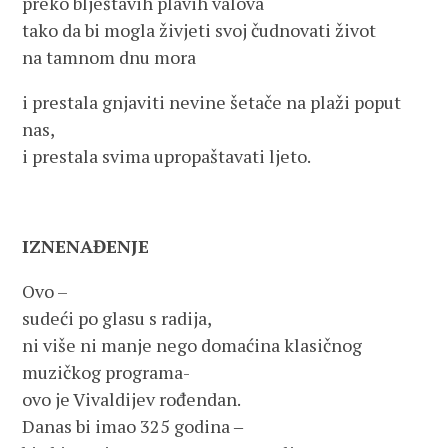
preko blještavih plavih valova
tako da bi mogla živjeti svoj čudnovati život
na tamnom dnu mora
i prestala gnjaviti nevine šetače na plaži poput
nas,
i prestala svima upropaštavati ljeto.
IZNENAĐENJE
Ovo –
sudeći po glasu s radija,
ni više ni manje nego domaćina klasičnog
muzičkog programa-
ovo je Vivaldijev rođendan.
Danas bi imao 325 godina ‒