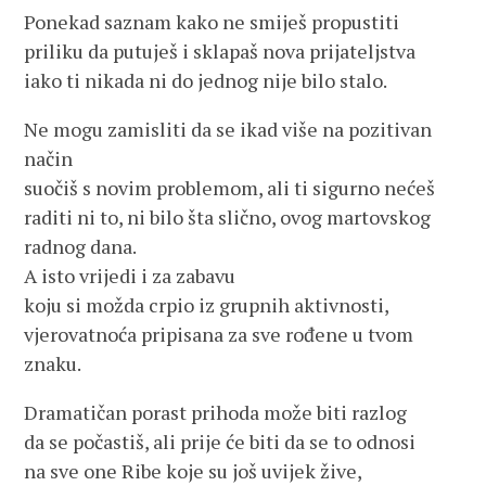
Ponekad saznam kako ne smiješ propustiti
priliku da putuješ i sklapaš nova prijateljstva
iako ti nikada ni do jednog nije bilo stalo.
Ne mogu zamisliti da se ikad više na pozitivan
način
suočiš s novim problemom, ali ti sigurno nećeš
raditi ni to, ni bilo šta slično, ovog martovskog
radnog dana.
A isto vrijedi i za zabavu
koju si možda crpio iz grupnih aktivnosti,
vjerovatnoća pripisana za sve rođene u tvom
znaku.
Dramatičan porast prihoda može biti razlog
da se počastiš, ali prije će biti da se to odnosi
na sve one Ribe koje su još uvijek žive,