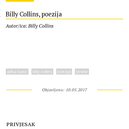
 AUTORA
Billy Collins, poezija
Autor/ica: Billy Collins
adisa basic
billy collins
poezija
strane
Objavljeno: 10.05.2017
PRIVJESAK