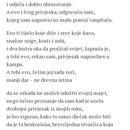
i odjeća i dobro obrazovanje.
A evo i tvog privjeska, odgovorio sam,
kojeg sam napravio uz malu pomoć vaspitača.
Evo ti tijelo koje diše i srce koje kuca,
snažne noge, kosti i zubi,
i dva bistra oka da pročitaš svijet, šapnula je,
a tebi evo, rekao sam, privjesak napravljen u
kampu.
A tebi evo, želim joj sada reći,
manji dar – ne drevna istina
da se nikada ne možeš odužiti svojoj majci,
nego tužno priznanje da sam kad je uzela
dvobojni privjesak iz mojih ruku,
ja bio siguran, kako to samo dječak može biti
da je ta beskorisna, bezvrijedna stvarčica koju