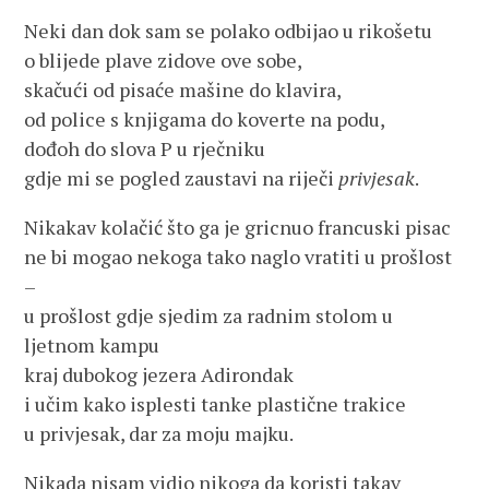
Neki dan dok sam se polako odbijao u rikošetu
o blijede plave zidove ove sobe,
skačući od pisaće mašine do klavira,
od police s knjigama do koverte na podu,
dođoh do slova P u rječniku
gdje mi se pogled zaustavi na riječi
privjesak
.
Nikakav kolačić što ga je gricnuo francuski pisac
ne bi mogao nekoga tako naglo vratiti u prošlost
–
u prošlost gdje sjedim za radnim stolom u
ljetnom kampu
kraj dubokog jezera Adirondak
i učim kako isplesti tanke plastične trakice
u privjesak, dar za moju majku.
Nikada nisam vidio nikoga da koristi takav