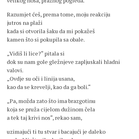
velikog nosa, praznog pogleda.
Razumjet ćeš, prema tome, moju reakciju
jutros na plaži
kada si otvorila šaku da mi pokažeš
kamen što si pokupila sa obale.
„Vidiš li lice?“ pitala si
dok su nam gole gležnjeve zapljuskali hladni
valovi.
„Ovdje su oči i linija usana,
kao da se krevelji, kao da ga boli.“
„Pa, možda zato što ima brazgotinu
koja se pruža cijelom dužinom čela
a tek taj krivi nos“, rekao sam,
uzimajući ti tu stvar i bacajući je daleko