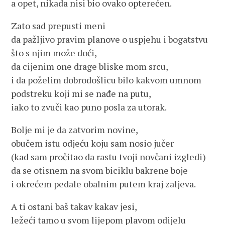
a opet, nikada nisi bio ovako opterećen.
Zato sad prepusti meni
da pažljivo pravim planove o uspjehu i bogatstvu
što s njim može doći,
da cijenim one drage bliske mom srcu,
i da poželim dobrodošlicu bilo kakvom umnom
podstreku koji mi se nađe na putu,
iako to zvuči kao puno posla za utorak.
Bolje mi je da zatvorim novine,
obučem istu odjeću koju sam nosio jučer
(kad sam pročitao da rastu tvoji novčani izgledi)
da se otisnem na svom biciklu bakrene boje
i okrećem pedale obalnim putem kraj zaljeva.
A ti ostani baš takav kakav jesi,
ležeći tamo u svom lijepom plavom odijelu