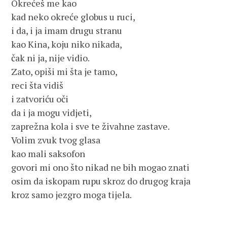
Okrećeš me kao
kad neko okreće globus u ruci,
i da, i ja imam drugu stranu
kao Kina, koju niko nikada,
čak ni ja, nije vidio.
Zato, opiši mi šta je tamo,
reci šta vidiš
i zatvoriću oči
da i ja mogu vidjeti,
zaprežna kola i sve te živahne zastave.
Volim zvuk tvog glasa
kao mali saksofon
govori mi ono što nikad ne bih mogao znati
osim da iskopam rupu skroz do drugog kraja
kroz samo jezgro moga tijela.