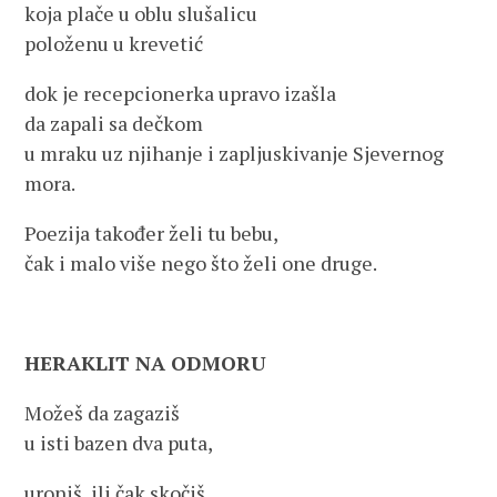
koja plače u oblu slušalicu
položenu u krevetić
dok je recepcionerka upravo izašla
da zapali sa dečkom
u mraku uz njihanje i zapljuskivanje Sjevernog
mora.
Poezija također želi tu bebu,
čak i malo više nego što želi one druge.
HERAKLIT NA ODMORU
Možeš da zagaziš
u isti bazen dva puta,
uroniš, ili čak skočiš