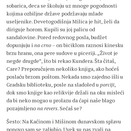
sobarica, deca se školuju uz mnoge pogodnosti
kojima ozbiljne države podržavaju mlade
useljenike. Devetogodišnja Milica je hit, želi da
diriguje horom. Kupili su joj palicu od
sandalovine. Pored redovnog posla, budžet
dopunjuju i
na crno
– on biciklom raznosi kinesku
brzu hranu, ona pere sudove u piceriji. „Život je
negde drugde”, što bi rekao Kundera. Šta čitaš,
Care? Preporučujem nekoliko knjiga, ako hoćeš
poslaću brzom poštom. Nekada smo zajedno išli u
Gradsku biblioteku, posle na sladoled u
porciji
,
dok smo knjige kao relikvije držali na oku misleći
da bi neko mogao u prolazu da ćapi naše blago
pozajmljeno
na revers
. Sećaš se?
Šesto: Na Kaćinom i Mišinom dunavskom splavu
ponovo sam se zaljubio. Uvek su nas zvali na