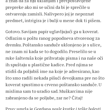
a znaš da za nju uklanjam i pretpostavljene
prepreke ako mi se učini da bi je sprečile u
ostvarenju zamisli. Nalivpero joj je nepoznat
predmet, intrigira je i bulji u mene dok ti pišem.
Gotovo. Savijam papir uglavljujući ga u koverat.
Odlazim u poštu ranog popodneva stvorenog za
dremku. Poštansko sanduče uklonjeno je s ulice,
ne znam ni kada se to dogodilo. Preselilo se u
ruke šalteruša koje prihvataju pisma i na naše oči
ih spuštaju u plastične kadice. Pred njima se
stidiš da poljubiš ime na koje je adresirano, kao
što smo radili nekada pišući devojkama pre no što
koverat spustimo u crveno poštansko sanduče. U
mislima sam to uradio sad. Muškarcima nije
zabranjeno da se poljube, zar ne? Čitaj!
Prvo: umrla je Gordana
posle kratke i teške bolesti
,