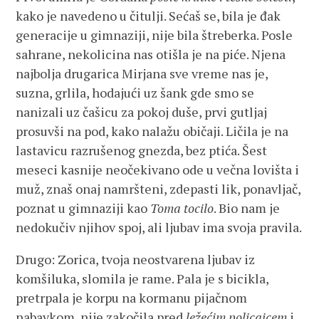
kako je navedeno u čitulji. Sećaš se, bila je đak
generacije u gimnaziji, nije bila štreberka. Posle
sahrane, nekolicina nas otišla je na piće. Njena
najbolja drugarica Mirjana sve vreme nas je,
suzna, grlila, hodajući uz šank gde smo se
nanizali uz čašicu za pokoj duše, prvi gutljaj
prosuvši na pod, kako nalažu običaji. Ličila je na
lastavicu razrušenog gnezda, bez ptića. Šest
meseci kasnije neočekivano ode u večna lovišta i
muž, znaš onaj namršteni, zdepasti lik, ponavljač,
poznat u gimnaziji kao
Toma tocilo
. Bio nam je
nedokučiv njihov spoj, ali ljubav ima svoja pravila.
Drugo: Zorica, tvoja neostvarena ljubav iz
komšiluka, slomila je rame. Pala je s bicikla,
pretrpala je korpu na kormanu pijačnom
nabavkom, nije zakočila pred
ležećim policajcem
i