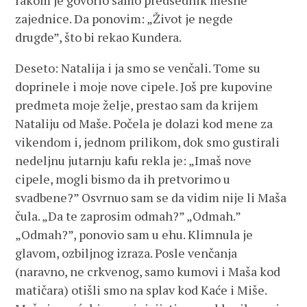
rakom je govorio samo predsednik mesne
zajednice. Da ponovim: „Život je negde
drugde”, što bi rekao Kundera.
Deseto: Natalija i ja smo se venčali. Tome su
doprinele i moje nove cipele. Još pre kupovine
predmeta moje želje, prestao sam da krijem
Nataliju od Maše. Počela je dolazi kod mene za
vikendom i, jednom prilikom, dok smo gustirali
nedeljnu jutarnju kafu rekla je: „Imaš nove
cipele, mogli bismo da ih pretvorimo u
svadbene?” Osvrnuo sam se da vidim nije li Maša
čula. „Da te zaprosim odmah?” „Odmah.”
„Odmah?”, ponovio sam u ehu. Klimnula je
glavom, ozbiljnog izraza. Posle venčanja
(naravno, ne crkvenog, samo kumovi i Maša kod
matičara) otišli smo na splav kod Kaće i Miše.