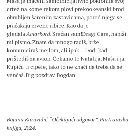
Maša je maćehi samoinicijativno poklonila svoj
crtež na kome rekom plovi prekookeanski brod
obrubljen šarenim zastavicama, pored njega se
praćakaju crvene ribice. Kao da je
gledala
Amarkord
. Srećan sam!Dragi Care, napiši
mi pismo. Znam da mnogo radiš, brže
komuniciraš mejlom, ali ipak… Dođi kad
prištediš za avion. Čekamo te Natalija, Maša i ja.
Kupiću ti cipele, iako to ne znači da treba da se
venčaš. Big pozdrav. Bogdan
Bojana Karavidić, “Očekujući odgovor”, Partizanska
knjiga, 2024.