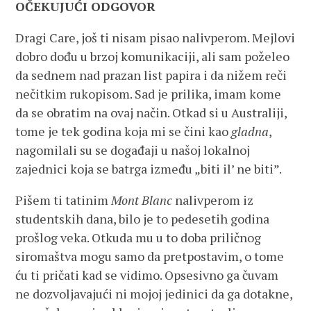
OČEKUJUĆI ODGOVOR
Dragi Care, još ti nisam pisao nalivperom. Mejlovi
dobro dođu u brzoj komunikaciji, ali sam poželeo
da sednem nad prazan list papira i da nižem reči
nečitkim rukopisom. Sad je prilika, imam kome
da se obratim na ovaj način. Otkad si u Australiji,
tome je tek godina koja mi se čini kao
gladna
,
nagomilali su se događaji u našoj lokalnoj
zajednici koja se batrga između „biti il’ ne biti”.
Pišem ti tatinim
Mont Blanc
nalivperom iz
studentskih dana, bilo je to pedesetih godina
prošlog veka. Otkuda mu u to doba priličnog
siromaštva mogu samo da pretpostavim, o tome
ću ti pričati kad se vidimo. Opsesivno ga čuvam
ne dozvoljavajući ni mojoj jedinici da ga dotakne,