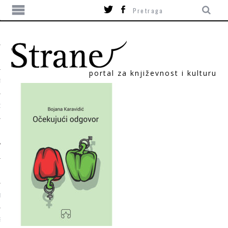
portal za književnost i kulturu
TIKA
ORI
T
SUM