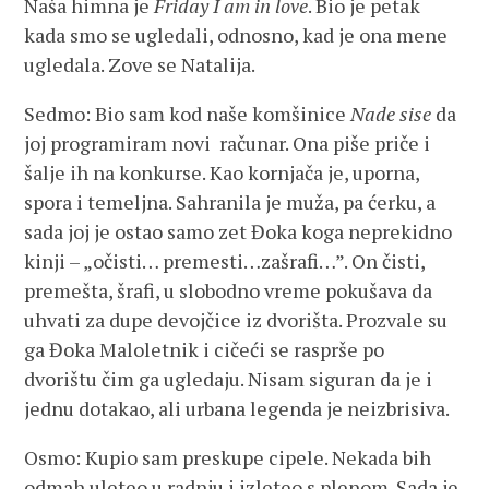
Naša himna je
Friday I am in love
. Bio je petak
kada smo se ugledali, odnosno, kad je ona mene
ugledala. Zove se Natalija.
Sedmo: Bio sam kod naše komšinice
Nade sise
da
joj programiram novi računar. Ona piše priče i
šalje ih na konkurse. Kao kornjača je, uporna,
spora i temeljna. Sahranila je muža, pa ćerku, a
sada joj je ostao samo zet Đoka koga neprekidno
kinji – „očisti… premesti…zašrafi…”. On čisti,
premešta, šrafi, u slobodno vreme pokušava da
uhvati za dupe devojčice iz dvorišta. Prozvale su
ga Đoka Maloletnik i cičeći se rasprše po
dvorištu čim ga ugledaju. Nisam siguran da je i
jednu dotakao, ali urbana legenda je neizbrisiva.
Osmo: Kupio sam preskupe cipele. Nekada bih
odmah uleteo u radnju i izleteo s plenom. Sada je