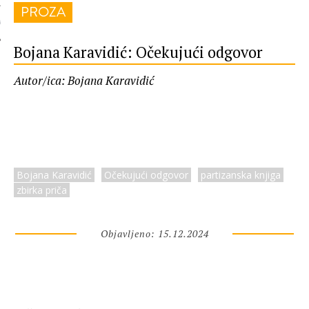
PROZA
 AUTORA
Bojana Karavidić: Očekujući odgovor
Autor/ica: Bojana Karavidić
Bojana Karavidić
Očekujući odgovor
partizanska knjiga
zbirka priča
Objavljeno: 15.12.2024