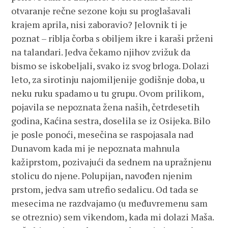
otvaranje rečne sezone koju su proglašavali
krajem aprila, nisi zaboravio? Jelovnik ti je
poznat – riblja čorba s obiljem ikre i karaši prženi
na talandari. Jedva čekamo njihov zvižuk da
bismo se iskobeljali, svako iz svog brloga. Dolazi
leto, za sirotinju najomiljenije godišnje doba, u
neku ruku spadamo u tu grupu. Ovom prilikom,
pojavila se nepoznata žena naših, četrdesetih
godina, Kaćina sestra, doselila se iz Osijeka. Bilo
je posle ponoći, mesečina se raspojasala nad
Dunavom kada mi je nepoznata mahnula
kažiprstom, pozivajući da sednem na upražnjenu
stolicu do njene. Polupijan, navođen njenim
prstom, jedva sam utrefio sedalicu. Od tada se
mesecima ne razdvajamo (u međuvremenu sam
se otreznio) sem vikendom, kada mi dolazi Maša.