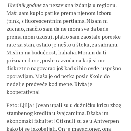
Urednik godine
za nezavisna izdanja u regionu.
Maši sam kupio patike prema njenom izboru
(pink, s fluorescentnim pertlama. Nisam ni
zucnuo, naučio sam da ne mora sve da bude
prema mom ukusu), platio sam zaostale poreske
rate za stan, ostalo je nešto u šteku, za sahranu.
Mislim na budućnost, hahaha. Moram da ti
priznam da se, posle razvoda na koji si me
diskretno nagovarao još kad si bio ovde, uspešno
oporavljam. Maša je od petka posle škole do
nedelje predveče kod mene. Bivša je
kooperativna!
Peto: Ljilja i Jovan upali su u dužničku krizu zbog
stambenog kredita u švajcarcima. Džaba im
ekonomski fakultet! Otisnuli su se u Antverpen
kako bi se iskobeljali. On je magacioner, ona