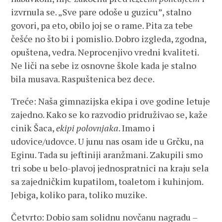
izvrnula se. „Sve pare odoše u guzicu”, stalno
govori, pa eto, obilo joj se o rame. Pita za tebe
češće no što bi i pomislio. Dobro izgleda, zgodna,
opuštena, vedra. Neprocenjivo vredni kvaliteti.
Ne liči na sebe iz osnovne škole kada je stalno
bila musava. Raspuštenica bez dece.
Treće: Naša gimnazijska ekipa i ove godine letuje
zajedno. Kako se ko razvodio pridruživao se, kaže
cinik Šaca,
ekipi polovnjaka
. Imamo i
udovice/udovce. U junu nas osam ide u Grčku, na
Eginu. Tada su jeftiniji aranžmani. Zakupili smo
tri sobe u belo-plavoj jednospratnici na kraju sela
sa zajedničkim kupatilom, toaletom i kuhinjom.
Jebiga, koliko para, toliko muzike.
Četvrto: Dobio sam solidnu novčanu nagradu –