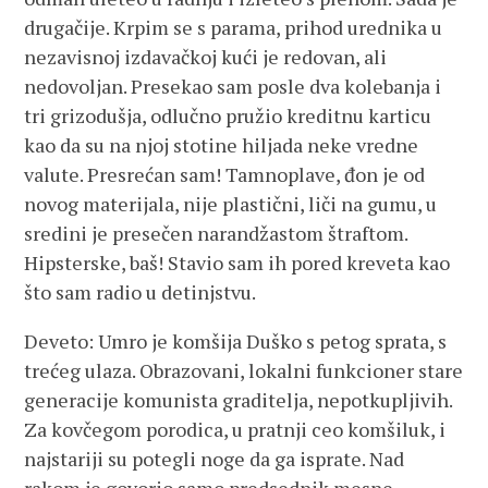
drugačije. Krpim se s parama, prihod urednika u
nezavisnoj izdavačkoj kući je redovan, ali
nedovoljan. Presekao sam posle dva kolebanja i
tri grizodušja, odlučno pružio kreditnu karticu
kao da su na njoj stotine hiljada neke vredne
valute. Presrećan sam! Tamnoplave, đon je od
novog materijala, nije plastični, liči na gumu, u
sredini je presečen narandžastom štraftom.
Hipsterske, baš! Stavio sam ih pored kreveta kao
što sam radio u detinjstvu.
Deveto: Umro je komšija Duško s petog sprata, s
trećeg ulaza. Obrazovani, lokalni funkcioner stare
generacije komunista graditelja, nepotkupljivih.
Za kovčegom porodica, u pratnji ceo komšiluk, i
najstariji su potegli noge da ga isprate. Nad