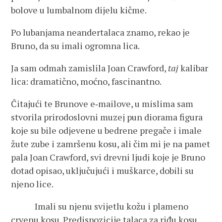
bolove u lumbalnom dijelu kičme.
Po lubanjama neandertalaca znamo, rekao je
Bruno, da su imali ogromna lica.
Ja sam odmah zamislila Joan Crawford,
taj
kalibar
lica: dramatično, moćno, fascinantno.
Čitajući te Brunove e‑mailove, u mislima sam
stvorila prirodoslovni muzej pun diorama figura
koje su bile odjevene u bedrene pregače i imale
žute zube i zamršenu kosu, ali čim mi je na pamet
pala Joan Crawford, svi drevni ljudi koje je Bruno
dotad opisao, uključujući i muškarce, dobili su
njeno lice.
Imali su njenu svijetlu kožu i plameno
crvenu kosu. Predispozicije talaca za riđu kosu,