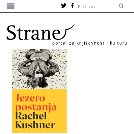
portal za književnost i kulturu
TIKA
ORI
T
SUM