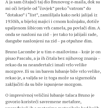
A ja sam čitajući taj dio Brunovog e‑maila, dok su
mi oči letjele od “čovjek” preko “vatrom” do
“dotakao” i “list”, zamišljala kako neki jalijaš iz
1950ih, u bijeloj majici i crnom kožnjaku, dotiče
upaljenom šibicom vrh camela, pa povlači dim. A
onda se nasloni na zid – jer tako to jalijaši rade,
dangube naslonjeni na zid – pa otpuhne dim.
Bruno Lacombe je u tim e‑mailovima – koje je on
pisao Pascalu, a ja ih čitala bez njihovog znanja –
rekao da su neandertalci imali vrlo velike
mozgove. Ili su im barem lubanje bile vrlo velike,
rekao je, a valjda se iz toga može sa sigurnošću
zaključiti da su bile ispunjene mozgom.
O impresivnoj veličini lubanje talaca Bruno je
govorio koristeći savremene metafore,