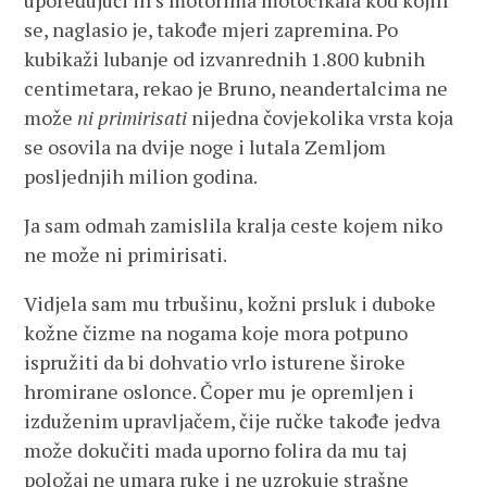
upoređujući ih s motorima motocikala kod kojih
se, naglasio je, takođe mjeri zapremina. Po
kubikaži lubanje od izvanrednih 1.800 kubnih
centimetara, rekao je Bruno, neandertalcima ne
može
ni primirisati
nijedna čovjekolika vrsta koja
se osovila na dvije noge i lutala Zemljom
posljednjih milion godina.
Ja sam odmah zamislila kralja ceste kojem niko
ne može ni primirisati.
Vidjela sam mu trbušinu, kožni prsluk i duboke
kožne čizme na nogama koje mora potpuno
ispružiti da bi dohvatio vrlo isturene široke
hromirane oslonce. Čoper mu je opremljen i
izduženim upravljačem, čije ručke takođe jedva
može dokučiti mada uporno folira da mu taj
položaj ne umara ruke i ne uzrokuje strašne