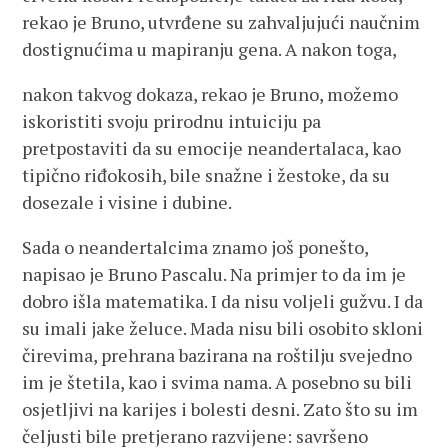
rekao je Bruno, utvrđene su zahvaljujući naučnim
dostignućima u mapiranju gena. A nakon toga,
nakon takvog dokaza, rekao je Bruno, možemo
iskoristiti svoju prirodnu intuiciju pa
pretpostaviti da su emocije neandertalaca, kao
tipično riđokosih, bile snažne i žestoke, da su
dosezale i visine i dubine.
Sada o neandertalcima znamo još ponešto,
napisao je Bruno Pascalu. Na primjer to da im je
dobro išla matematika. I da nisu voljeli gužvu. I da
su imali jake želuce. Mada nisu bili osobito skloni
čirevima, prehrana bazirana na roštilju svejedno
im je štetila, kao i svima nama. A posebno su bili
osjetljivi na karijes i bolesti desni. Zato što su im
čeljusti bile pretjerano razvijene: savršeno