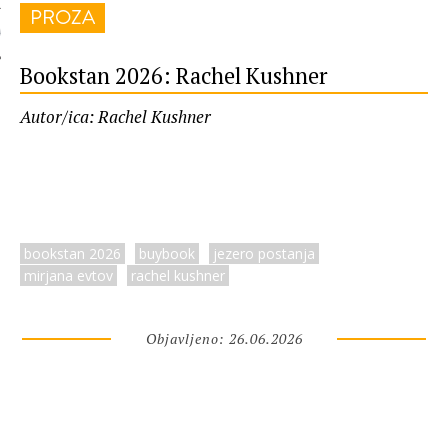
PROZA
 AUTORA
Bookstan 2026: Rachel Kushner
Autor/ica: Rachel Kushner
bookstan 2026
buybook
jezero postanja
mirjana evtov
rachel kushner
Objavljeno: 26.06.2026