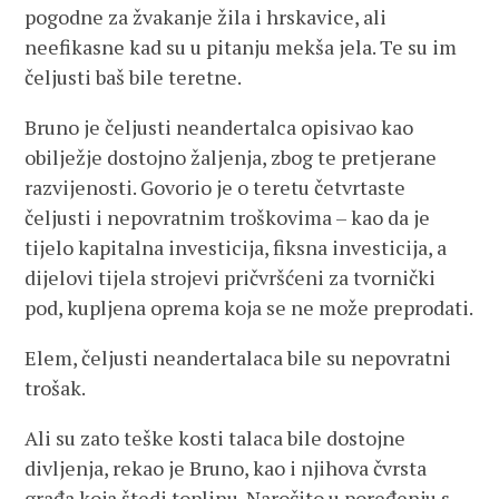
pogodne za žvakanje žila i hrskavice, ali
neefikasne kad su u pitanju mekša jela. Te su im
čeljusti baš bile teretne.
Bruno je čeljusti neandertalca opisivao kao
obilježje dostojno žaljenja, zbog te pretjerane
razvijenosti. Govorio je o teretu četvrtaste
čeljusti i nepovratnim troškovima – kao da je
tijelo kapitalna investicija, fiksna investicija, a
dijelovi tijela strojevi pričvršćeni za tvornički
pod, kupljena oprema koja se ne može preprodati.
Elem, čeljusti neandertalaca bile su nepovratni
trošak.
Ali su zato teške kosti talaca bile dostojne
divljenja, rekao je Bruno, kao i njihova čvrsta
građa koja štedi toplinu. Naročito u poređenju s