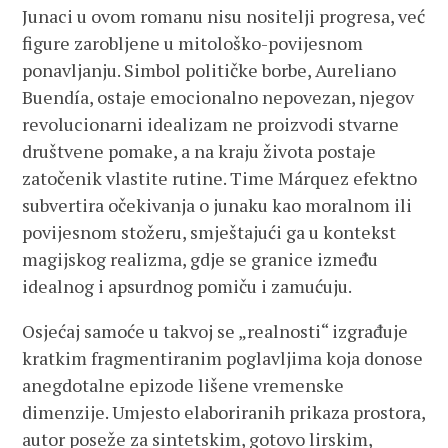
Junaci u ovom romanu nisu nositelji progresa, već
figure zarobljene u mitološko-povijesnom
ponavljanju. Simbol političke borbe, Aureliano
Buendía, ostaje emocionalno nepovezan, njegov
revolucionarni idealizam ne proizvodi stvarne
društvene pomake, a na kraju života postaje
zatočenik vlastite rutine. Time Márquez efektno
subvertira očekivanja o junaku kao moralnom ili
povijesnom stožeru, smještajući ga u kontekst
magijskog realizma, gdje se granice između
idealnog i apsurdnog pomiču i zamućuju.
Osjećaj samoće u takvoj se „realnosti“ izgrađuje
kratkim fragmentiranim poglavljima koja donose
anegdotalne epizode lišene vremenske
dimenzije. Umjesto elaboriranih prikaza prostora,
autor poseže za sintetskim, gotovo lirskim,