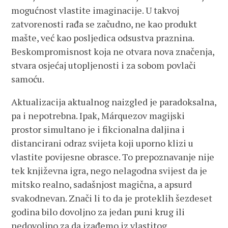
mogućnost vlastite imaginacije. U takvoj
zatvorenosti rađa se začudno, ne kao produkt
mašte, već kao posljedica odsustva praznina.
Beskompromisnost koja ne otvara nova značenja,
stvara osjećaj utopljenosti i za sobom povlači
samoću.
Aktualizacija aktualnog naizgled je paradoksalna,
pa i nepotrebna. Ipak, Márquezov magijski
prostor simultano je i fikcionalna daljina i
distancirani odraz svijeta koji uporno klizi u
vlastite povijesne obrasce. To prepoznavanje nije
tek književna igra, nego nelagodna svijest da je
mitsko realno, sadašnjost magična, a apsurd
svakodnevan. Znači li to da je proteklih šezdeset
godina bilo dovoljno za jedan puni krug ili
nedovoljno za da izađemo iz vlastitog