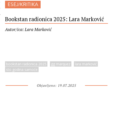
ESEJ/KRITIKA
 AUTORA
Bookstan radionica 2025: Lara Marković
Autor/ica: Lara Marković
bookstan radionica 2025
gg marquez
lara marković
sto godina samoće
Objavljeno: 19.07.2025