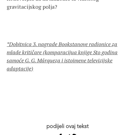
gravitacijskog polja?
*Dobitnica 3. nagrade Bookstanove radionice za
mlade kritičare (komparacijua knjige Sto godina
samoće G. G. Márqueza i istoimene televizijske
adaptacije)
podijeli ovaj tekst