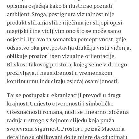
opisima osjećaja kako bi ilustrirao poznati
ambijent. Stoga, postignuta vizualnost nije
produkt slikanja slike riječima jer slijepi opisi
magijski čine vidljivim ono što se može samo
osjetiti. Upravo ta somatska perceptivnost, gdje
odsustvo oka pretpostavlja drukčiju vrstu viđenja,
oblikuje prostor lišen vizualne orijentacije.
Bliskost takovog prostora, kojeg se ne vidi nego
proživljava, i neusidrenost u vremenskom
kontinuumu induciraju osjećaj osamljenosti.
Taj se postupak u ekranizaciji prevodi u drugu
krajnost. Umjesto otvorenosti i simboličke
višeznačnosti romana, nudi se linearno izložena
radnja u strogo sižejnom slijedu koja pruža
svojevrsnu sigurnost. Prostor i pejzaž Maconda
detaljno su oblikovani do te mjere da oduzimaju