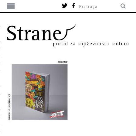
portal za književnost i kulturu
TIKA
ORI
T
SUM