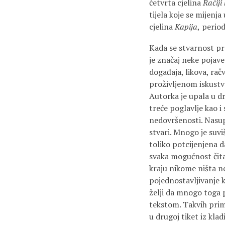
četvrta cjelina
Račiji
tijela koje se mijenj
cjelina
Kapija
,
period
Kada se stvarnost pr
je značaj neke pojav
događaja, likova, ra
proživljenom iskustv
Autorka je upala u dr
treće poglavlje kao i
nedovršenosti. Nasupr
stvari. Mnogo je suv
toliko potcijenjena d
svaka mogućnost čital
kraju nikome ništa n
pojednostavljivanje 
želji da mnogo toga 
tekstom. Takvih primj
u drugoj tiket iz kla