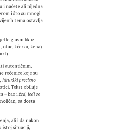
 i načete ali nijedna
erom i što su mnogi
vijenih tema ostavlja
etle glavni lik iz
, otac, kćerka, žena)
mrt).
ti autentičnim,
ne rečenice koje su
,
hirurški precizno
tici. Tekst obiluje
ka
– kao i
žeđ
,
ledi
se
dnoličan, sa dosta
nja, ali i da nakon
stoj situaciji,