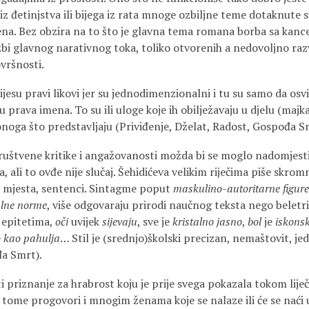
z đetinjstva ili bijega iz rata mnoge ozbiljne teme dotaknute su
jena. Bez obzira na to što je glavna tema romana borba sa kanc
žbi glavnog narativnog toka, toliko otvorenih a nedovoljno raz
ovršnosti.
 nijesu pravi likovi jer su jednodimenzionalni i tu su samo da osvij
 prava imena. To su ili uloge koje ih obilježavaju u djelu (majka
onoga što predstavljaju (Priviđenje, Dželat, Radost, Gospođa S
uštvene kritike i angažovanosti možda bi se moglo nadomjesti
a, ali to ovđe nije slučaj. Šehidićeva velikim riječima piše skrom
h mjesta, sentenci. Sintagme poput
maskulino-autoritarne figure
lne norme
, više odgovaraju prirodi naučnog teksta nego beletris
i epitetima,
oči
uvijek
sijevaju
, sve je
kristalno
jasno
,
bol
je
iskons
e
kao pahulja
… Stil je (srednjo)školski precizan, nemaštovit, je
đa Smrt).
 priznanje za hrabrost koju je prije svega pokazala tokom liječe
tome progovori i mnogim ženama koje se nalaze ili će se naći u i