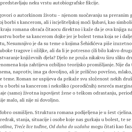
 predstavljaju neku vrstu autobiografske fikcije.
govori o autorkinom životu – njenom suočavanju sa preranim g
oj borbi s kancerom, ali i iscjeliteljskoj moći ljubavi, kao simb
 kraju romana obraća čitaocu direktno i kaže da je ova knjiga n
stvu borbe sa kancerom dojke jer je bolest tema koja se i dalje
etu
.
Nesumnjivo je da su teme o kojima Šehidićeva piše izuzetno 
uboke tragove i ožiljke, ali da li je potresno (ili bilo kakvo drug
stvaranje književnih djela? Djelo ne pruža nikakvu širu sliku dru
enomena koja zahtijeva ozbiljno teorijsko promišljanje. Nije da 
nema, naprotiv, ima ga dovoljno, ali je prilično površno, mlako
ke teme. Roman ne uspijeva da prikaže svu složenost nekih dru
ču o borbi sa kancerom i nekoliko (porodičnih) nesreća marginal
ostaje (samo) životna ispovijest žene o teškom odrastanju, period
je malo, ali nije ni dovoljno.
bro osmišljen. Struktura romana podijeljena je u šest cjelina.
redrak, stanja, situacije i osobe koje nas gurkaju u bolest, te se
kotlina
,
Treće lice tuđine
,
Od daha do uzdaha
mogu čitati kao faza