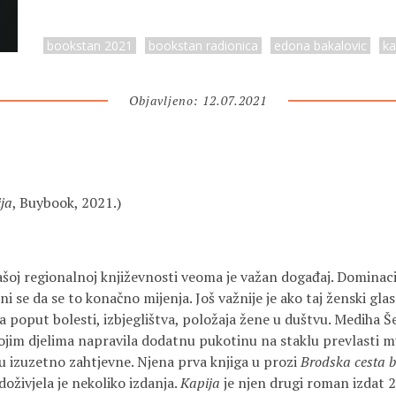
bookstan 2021
bookstan radionica
edona bakalovic
ka
Objavljeno: 12.07.2021
ja
, Buybook, 2021.)
našoj regionalnoj književnosti veoma je važan događaj. Dominac
ini se da se to konačno mijenja. Još važnije je ako taj ženski gl
poput bolesti, izbjeglištva, položaja žene u duštvu. Mediha Še
vojim djelima napravila dodatnu pukotinu na staklu prevlasti m
u izuzetno zahtjevne. Njena prva knjiga u prozi
Brodska cesta 
oživjela je nekoliko izdanja.
Kapija
je njen drugi roman izdat 2