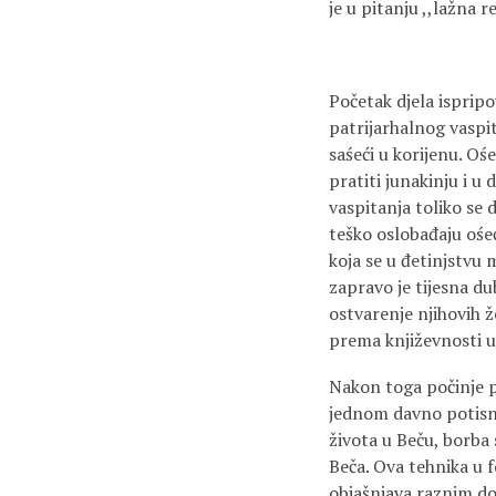
je u pitanju ,,lažna 
Početak djela ispripo
patrijarhalnog vaspi
saśeći u korijenu. Oś
pratiti junakinju i u
vaspitanja toliko se 
teško oslobađaju ośeć
koja se u đetinjstvu m
zapravo je tijesna du
ostvarenje njihovih že
prema književnosti u
Nakon toga počinje p
jednom davno potisnu
života u Beču, borba
Beča. Ova tehnika u 
objašnjava raznim do