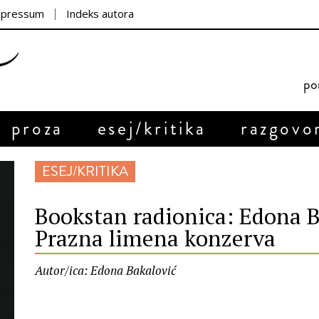
mpressum
Indeks autora
por
proza
esej/kritika
razgovo
ESEJ/KRITIKA
Bookstan radionica: Edona B
Prazna limena konzerva
Autor/ica: Edona Bakalović