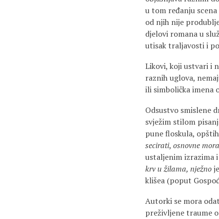
u tom ređanju scena i
od njih nije produbl
djelovi romana u slu
utisak traljavosti i p
Likovi, koji ustvari i
raznih uglova, nemaju
ili simbolička imena 
Odsustvo smislene dr
svježim stilom pisanj
pune floskula, opšti
secirati
,
osnovne mora
ustaljenim izrazima 
krv u žilama, nježno
j
klišea (poput Gospo
Autorki se mora odati
preživljene traume o 