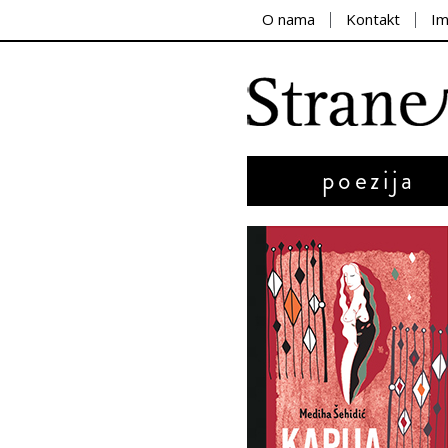
O nama
Kontakt
I
poezija