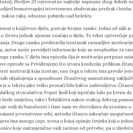
 kašalj, Paviljon 23
(vjerovatno najbolje napisane zbog dobrih na
a uslijed hemoterapije) istovremeno obuhvataju predrak i borbu
 nakon raka, odnosno pobjedu nad bolešću.
enosi u književno djelo, postoje brojne zamke. Jedna od njih j
e u životu jednak njenom značaju u djelu. To tekst opterećuje 
čvanja. Drugu zamku predstavlja izostanak razumljive motivacije
u, autor može previdjeti informacije koje su neophodne za razu
ugu zamku. U djelu ima epizoda čija je motivacija potpuno neja
 sve epizode sa Priviđenjem) što stvara konfuziju prilikom čitanj
ot motivaciji koja izostaje, ono čega u tekstu ima previše jest
išnih objašnjenja a sposobnost čitaočevog samostalnog zaključiv
a je u tekstu jako teško pronaći bilo kakvo zadovoljstvo. Čitao
ačkog stvaralaštva. Poput ljudi koji ispričaju šalu pa krenu da 
e bude smiješno, tako i Šehidićeva nakon svakog dobrog pasusa
koje vodi do banalnosti i time nam ne dozvoljava da uronimo u 
pojasni prvenstveno sebi, autorka čitaocu uskraćuje mogućnost
era ima mnogo (npr. scena u kojoj opisuje čovjeka koji u jednoj
dionice koje naizmjenično vadi zavisno od potrebe, pa u sljedećo