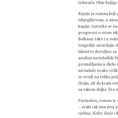
izdavača. Obje knjige
Kapija
je roman koji 
izbjeglištvom, o njen
kapije. Autorka se na
progovori o svom isku
Balkanu tako i u svij
tragedije ostavljaju d
iskustvo dovoljno za 
analizu socioloških f
promišljanja u djelu 
savladalo ovako veli
se svodi na tešku pri
čitaju, ali do kraja 
sa rakom dojke. Što ni
Formalno, roman je do
– svaki rak ima svoj p
cjeline,
Kofer, kuća i 