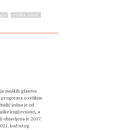
pija
mediha šehidić
ija muških glasova
as progovara o velikim
hidić jedna je od
uške književnosti, a
bb
objavljena je 2017.
021. kod istog