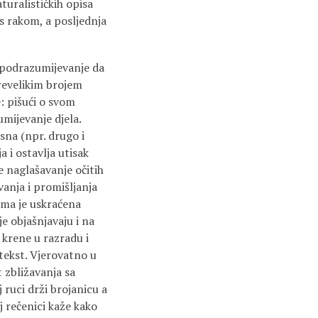
turalističkih opisa
 s rakom, a posljednja
e podrazumijevanje da
prevelikim brojem
: pišući o svom
mijevanje djela.
sna (npr. drugo i
a i ostavlja utisak
e naglašavanje očitih
anja i promišljanja
cima je uskraćena
je objašnjavaju i na
 krene u razradu i
tekst. Vjerovatno u
 zbližavanja sa
 ruci drži brojanicu a
j rečenici kaže kako