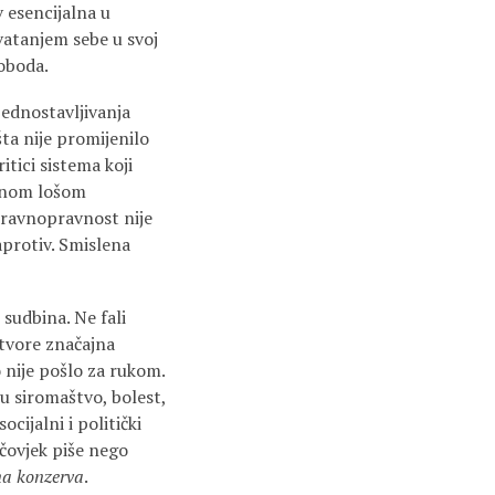
v esencijalna u
hvatanjem sebe u svoj
loboda.
ednostavljivanja
šta nije promijenilo
tici sistema koji
đenom lošom
eravnopravnost nije
protiv. Smislena
 sudbina. Ne fali
stvore značajna
 nije pošlo za rukom.
u siromaštvo, bolest,
ocijalni i politički
 čovjek piše nego
na konzerva
.