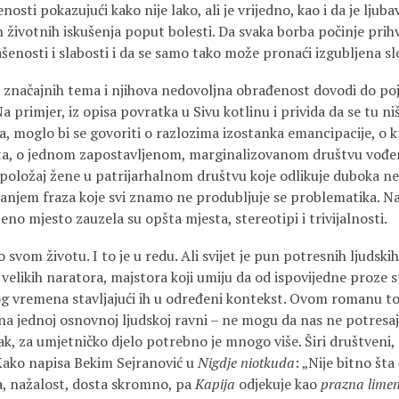
osti pokazujući kako nije lako, ali je vrijedno, kao i da je ljuba
h životnih iskušenja poput bolesti. Da svaka borba počinje pri
lašenosti i slabosti i da se samo tako može pronaći izgubljena s
 značajnih tema i njihova nedovoljna obrađenost dovodi do poj
a primjer, iz opisa povratka u Sivu kotlinu i privida da se tu ni
 moglo bi se govoriti o razlozima izostanka emancipacije, o kri
šta, o jednom zapostavljenom, marginalizovanom društvu vo
, položaj žene u patrijarhalnom društvu koje odlikuje duboka n
anjem fraza koje svi znamo ne produbljuje se problematika. Na
njeno mjesto zauzela su opšta mjesta, stereotipi i trivijalnosti.
svom životu. I to je u redu. Ali svijet je pun potresnih ljudskih
li velikih naratora, majstora koji umiju da od ispovijedne proze 
g vremena stavljajući ih u određeni kontekst. Ovom romanu to
 na jednoj osnovnoj ljudskoj ravni – ne mogu da nas ne potresaj
Ipak, za umjetničko djelo potrebno je mnogo više. Širi društveni, s
 Kako napisa Bekim Sejranović u
Nigdje niotkuda
: „Nije bitno šta
va, nažalost, dosta skromno, pa
Kapija
odjekuje kao
prazna lime