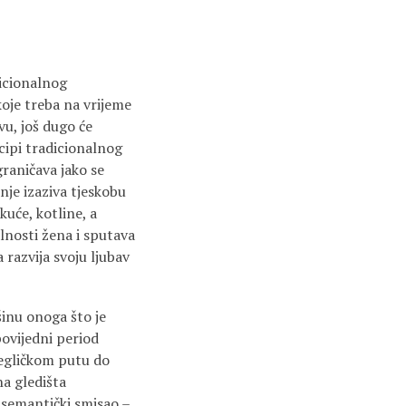
dicionalnog
koje treba na vrijeme
vu, još dugo će
ncipi tradicionalnog
graničava jako se
nje izaziva tjeskobu
kuće, kotline, a
alnosti žena i sputava
a razvija svoju ljubav
inu onoga što je
ovijedni period
jegličkom putu do
a gledišta
 semantički smisao –