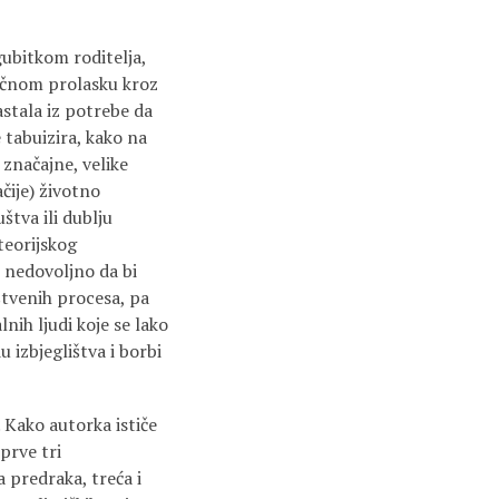
ubitkom roditelja,
oličnom prolasku kroz
astala iz potrebe da
 tabuizira, kako na
značajne, velike
ačije) životno
štva ili dublju
teorijskog
, nedovoljno da bi
štvenih procesa, pa
nih ljudi koje se lako
u izbjeglištva i borbi
 Kako autorka ističe
 prve tri
 predraka, treća i