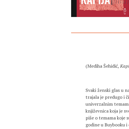
(Mediha Šehidić,
Kapi
Svaki ženski glas u 
trajala je predugo i č
univerzalnim temama 
književnica koja je s
piše o temama koje s
godine u Buybooku i d