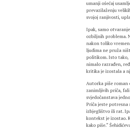
umanji ośećaj usamljen
prevazilaženju veliki
svojoj ranjivosti, up
Ipak, samo otvaranje
ozbiljnih problema. N
nakon toliko vremena,
ljudima ne pruža ni
politikom. Isto tako
nimalo razrađen, ređ
kritika je izostala a 
Autorka piše roman o 
zanimljivih priča, fa
svjedočanstava jedno
Priča jeste potresna
izbjeglištvo ili rat. 
kontekst je izostao.
kako piše.“ Šehidiće