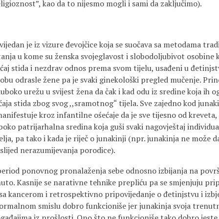
religioznost”, kao da to nijesmo mogli i sami da zaključimo).
vijedan je iz vizure đevojčice koja se suočava sa metodama tra
tanja u kome su ženska svojeglavost i slobodoljubivot osobine 
ećaj stida i nezdrav odnos prema svom tijelu, usađeni u đetinjst
 dobu odrasle žene pa je svaki ginekološki pregled mučenje. Pri
duboko urežu u svijest žena da čak i kad odu iz sredine koja ih o
aja stida zbog svog ,,sramotnog“ tijela. Sve zajedno kod junaki
anifestuje kroz infantilne ośećaje da je sve tijesno od kreveta, 
boko patrijarhalna sredina koja guši svaki nagovještaj individu
lja, pa tako i kada je riječ o junakinji (npr. junakinja ne može d
slijed nerazumijevanja porodice).
eriod ponovnog pronalaženja sebe odnosno izbijanja na površ
to. Kasnije se narativne tehnike prepliću pa se smjenjuju prip
 sa kancerom i retrospektivno pripovijedanje o đetinjstvu i izb
formalnom smislu dobro funkcioniše jer junakinja svoja trenutn
gađajima iz prošlosti. Ono što ne funkcioniše tako dobro jeste