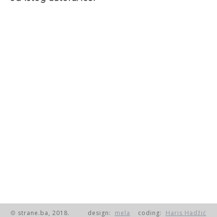
strane.ba, 2018.
design:
mela
coding:
Haris Hadžić
©