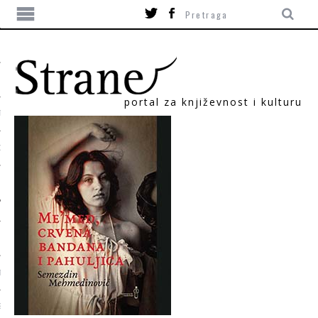
portal za književnost i kulturu
TIKA
ORI
T
SUM