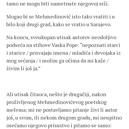
tamo ne mogu biti nametnute njegovoj srži.
Mogao bi se Mehmedinović isto tako vratiti i u
bilo koji drugi grad, kako se vratio u Sarajevo.
Na koncu, sveukupan utisak autorov neodoljivo
podseća na stihove Vaska Pope: “nepoznati starci
i starice / prisvajaju imena / mladića i devojaka iz
mog sećanja / i molim ga očima da mi kaže /
živim li još ja.”
Ali utisak čitaoca, nešto je drugačiji, nakon
proživljenog Mehmedinovićevog poetskog
melema; mi ne postavljamo pitanje živi li autor
još, u svom, ili nekom drugom gradu, mi neupitno
osećamo njegovo prisustvo i pitamo se samo: