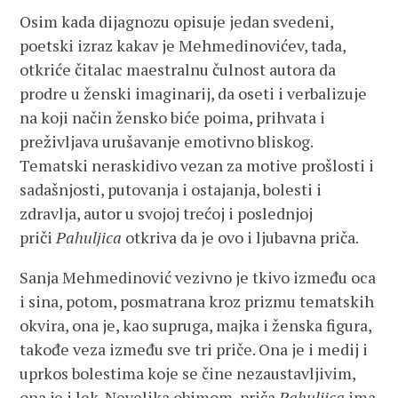
Osim kada dijagnozu opisuje jedan svedeni,
poetski izraz kakav je Mehmedinovićev, tada,
otkriće čitalac maestralnu čulnost autora da
prodre u ženski imaginarij, da oseti i verbalizuje
na koji način žensko biće poima, prihvata i
preživljava urušavanje emotivno bliskog.
Tematski neraskidivo vezan za motive prošlosti i
sadašnjosti, putovanja i ostajanja, bolesti i
zdravlja, autor u svojoj trećoj i poslednjoj
priči
Pahuljica
otkriva da je ovo i ljubavna priča.
Sanja Mehmedinović vezivno je tkivo između oca
i sina, potom, posmatrana kroz prizmu tematskih
okvira, ona je, kao supruga, majka i ženska figura,
takođe veza između sve tri priče. Ona je i medij i
uprkos bolestima koje se čine nezaustavljivim,
ona je i lek. Nevelika obimom, priča
Pahuljica
ima