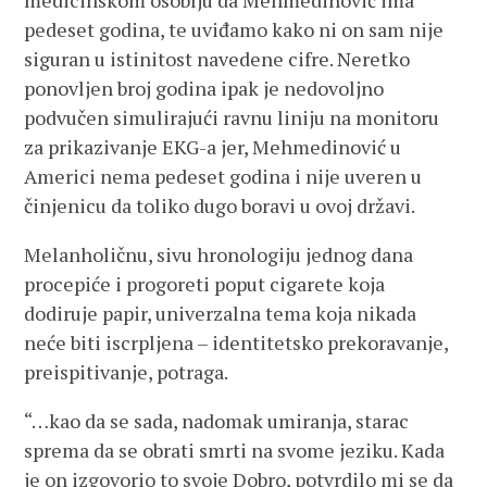
medicinskom osoblju da Mehmedinović ima
pedeset godina, te uviđamo kako ni on sam nije
siguran u istinitost navedene cifre. Neretko
ponovljen broj godina ipak je nedovoljno
podvučen simulirajući ravnu liniju na monitoru
za prikazivanje EKG-a jer, Mehmedinović u
Americi nema pedeset godina i nije uveren u
činjenicu da toliko dugo boravi u ovoj državi.
Melanholičnu, sivu hronologiju jednog dana
procepiće i progoreti poput cigarete koja
dodiruje papir, univerzalna tema koja nikada
neće biti iscrpljena – identitetsko prekoravanje,
preispitivanje, potraga.
“…kao da se sada, nadomak umiranja, starac
sprema da se obrati smrti na svome jeziku. Kada
je on izgovorio to svoje Dobro, potvrdilo mi se da