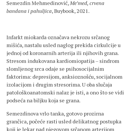
Semezdin Mehmedinović,
Me’med, crvena
bandana i pahuljica
, Buybook, 2021.
Infarkt miokarda označava nekrozu srčanog
mišića, nastalu usled naglog prekida cirkulcije u
jednoj od koronarnih arterija ili njihovih grana.
Stresom indukovana kardiomiopatija – sindrom
slomljenog srca odaje se psihosocijalnim
faktorima: depresijom, anksioznošću, socijalnom
izolacijom i drugim stresorima. U oba slučaja
patološkoanatomski nalaz je isti, a ono što se vidi
podseća na biljku koja se grana.
Semezdinova vrlo tanka, gotovo prozirna
grančica, počeće rasti usled delikatnog postupka
koji je lekar nad njegovom srčanom arterijom