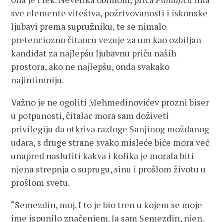
sve elemente viteštva, požrtvovanosti i iskonske
ljubavi prema supružniku, te se nimalo
pretenciozno čitaocu vezuje za um kao ozbiljan
kandidat za najlepšu ljubavnu priču naših
prostora, ako ne najlepšu, onda svakako
najintimniju.
Važno je ne ogoliti Mehmedinovićev prozni biser
u potpunosti, čitalac mora sam doživeti
privilegiju da otkriva razloge Sanjinog moždanog
udara, s druge strane svako misleće biće mora već
unapred naslutiti kakva i kolika je morala biti
njena strepnja o suprugu, sinu i prošlom životu u
prošlom svetu.
“Semezdin, moj. I to je bio tren u kojem se moje
ime ispunilo značenjem. Ja sam Semezdin, njen.