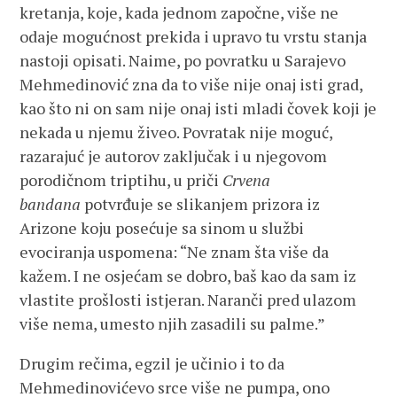
kretanja, koje, kada jednom započne, više ne
odaje mogućnost prekida i upravo tu vrstu stanja
nastoji opisati. Naime, po povratku u Sarajevo
Mehmedinović zna da to više nije onaj isti grad,
kao što ni on sam nije onaj isti mladi čovek koji je
nekada u njemu živeo. Povratak nije moguć,
razarajuć je autorov zaključak i u njegovom
porodičnom triptihu, u priči
Crvena
bandana
potvrđuje se slikanjem prizora iz
Arizone koju posećuje sa sinom u službi
evociranja uspomena: “Ne znam šta više da
kažem. I ne osjećam se dobro, baš kao da sam iz
vlastite prošlosti istjeran. Naranči pred ulazom
više nema, umesto njih zasadili su palme.”
Drugim rečima, egzil je učinio i to da
Mehmedinovićevo srce više ne pumpa, ono