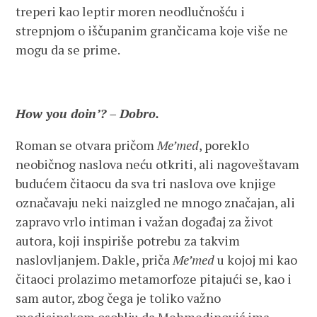
treperi kao leptir moren neodlučnošću i
strepnjom o iščupanim grančicama koje više ne
mogu da se prime.
How you doin’? – Dobro.
Roman se otvara pričom
Me’med
, poreklo
neobičnog naslova neću otkriti, ali nagoveštavam
budućem čitaocu da sva tri naslova ove knjige
označavaju neki naizgled ne mnogo značajan, ali
zapravo vrlo intiman i važan događaj za život
autora, koji inspiriše potrebu za takvim
naslovljanjem. Dakle, priča
Me’med
u kojoj mi kao
čitaoci prolazimo metamorfoze pitajući se, kao i
sam autor, zbog čega je toliko važno