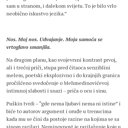
sam u stranom, i dalekom svijetu. To je bilo vrlo
neobično iskustvo jezika.”
Nos. Moj nos. Udvajanje. Moja samoća se
vrtoglavo smanjila.
Na drugom planu, kao svojevrsni kontrast prvoj,
ali i trećoj priči, stupa pred čitaoca senziblini
melem, poetski eksplozivno i do krajnjih granica
pročišćeno svedočenje o Mehmedinovićevoj
intimnoj slabosti i snazi – priča o ocu i sinu.
Puškin tvrdi ‒ “gde nema ljubavi nema ni istine” i
biće to autorov argument i oruđe u trenucima
kada mu se čini da postoje razine na kojima se sa
sinom razilazi. Neminovnost je razilaženje koje u