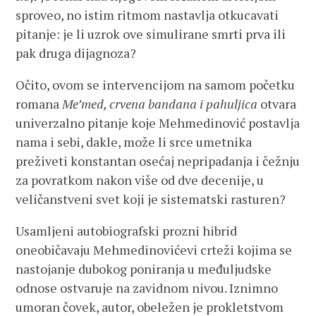
sproveo, no istim ritmom nastavlja otkucavati
pitanje: je li uzrok ove simulirane smrti prva ili
pak druga dijagnoza?
Očito, ovom se intervencijom na samom početku
romana
Me’med, crvena bandana i pahuljica
otvara
univerzalno pitanje koje Mehmedinović postavlja
nama i sebi, dakle, može li srce umetnika
preživeti konstantan osećaj nepripadanja i čežnju
za povratkom nakon više od dve decenije, u
veličanstveni svet koji je sistematski rasturen?
Usamljeni autobiografski prozni hibrid
oneobičavaju Mehmedinovićevi crteži kojima se
nastojanje dubokog poniranja u međuljudske
odnose ostvaruje na zavidnom nivou. Iznimno
umoran čovek, autor, obeležen je prokletstvom