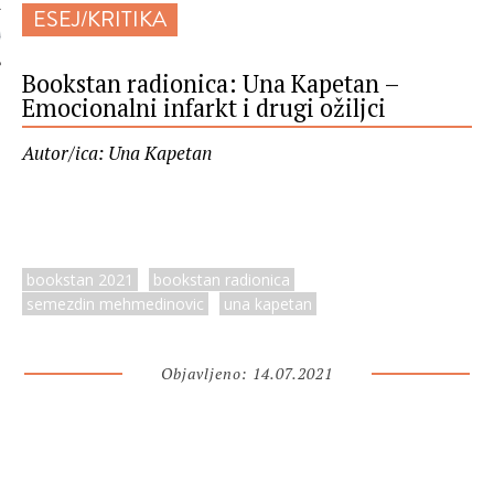
ESEJ/KRITIKA
 AUTORA
Bookstan radionica: Una Kapetan –
Emocionalni infarkt i drugi ožiljci
Autor/ica: Una Kapetan
bookstan 2021
bookstan radionica
semezdin mehmedinovic
una kapetan
Objavljeno: 14.07.2021