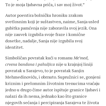
To je moja ljubavna priča, i sav moj život.”
Autor poentira bolničku hroniku zrakom
svetlosnim koji je suštastven, naime, Sanja usled
gubitka pamćenja nije zaboravila svoj jezik. Ona
nije zauvek izgubila svoje fraze i komične
dosetke, nadalje, Sanja nije izgubila svoj
identitet.
Simboličan povratak kući u romanu
Me’med,
crvena bandana i pahuljica
nije u krajnjoj liniji
povratak u Sarajevo, to je povratak Sanjin
Mehmedinoviću, i obrnuto. Supružnici se, gonjeni
kriznim i prelomnim životnim trenucima vraćaju
jedno u drugo čime autor ispituje granice ljubavi i
nalazi da ih nema, jednako kao što granice
njegovih sećanja i percipiranja Sarajeva te života