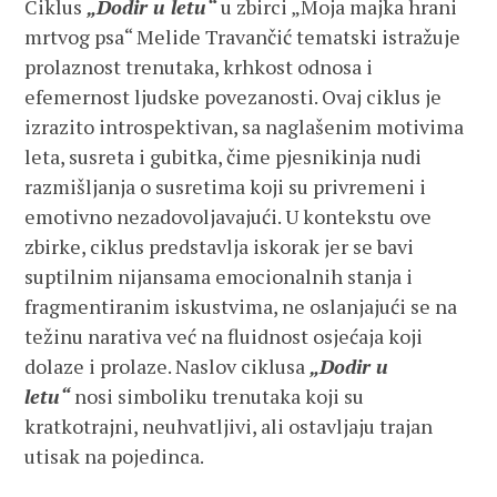
Ciklus
„Dodir u letu“
u zbirci „Moja majka hrani
mrtvog psa“ Melide Travančić tematski istražuje
prolaznost trenutaka, krhkost odnosa i
efemernost ljudske povezanosti. Ovaj ciklus je
izrazito introspektivan, sa naglašenim motivima
leta, susreta i gubitka, čime pjesnikinja nudi
razmišljanja o susretima koji su privremeni i
emotivno nezadovoljavajući. U kontekstu ove
zbirke, ciklus predstavlja iskorak jer se bavi
suptilnim nijansama emocionalnih stanja i
fragmentiranim iskustvima, ne oslanjajući se na
težinu narativa već na fluidnost osjećaja koji
dolaze i prolaze. Naslov ciklusa
„Dodir u
letu“
nosi simboliku trenutaka koji su
kratkotrajni, neuhvatljivi, ali ostavljaju trajan
utisak na pojedinca.