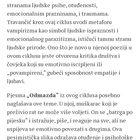
stranama ljudske psihe, otuđenosti,
emocionalnim prazninama, i traumama.
Travančić kroz ovaj ciklus uvodi metaforu
vampirizma kao simbol ljudske ispraznosti i
emocionalnog parazitizma, ističući tamnu stranu
ljudske prirode. Ono što je novo u njenoj poeziji u
ovom ciklusu jeste otvorena kritika društva i
čovjeka koji su emotivno iscrpljeni ili
„povampireni,“ gubeći sposobnost empatije i
ljubavi.
Pjesma
„Odmazda“
iz ovog ciklusa posebno
naglašava ove teme. U njoj, muškarac koji je
preživio rat ne može više voljeti. On se „batrga po
pijesku“ i istražuje, piše, i reaguje na sve, ali ne
uspijeva se emotivno povezati s drugima. Ova
pesimistička slika odražava otuđenje i psihološke