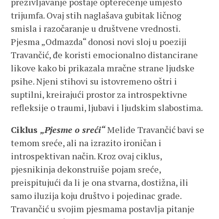
preživljavanje postaje opterećenje umjesto
trijumfa. Ovaj stih naglašava gubitak ličnog
smisla i razočaranje u društvene vrednosti.
Pjesma „Odmazda“ donosi novi sloj u poeziji
Travančić, đe koristi emocionalno distancirane
likove kako bi prikazala mračne strane ljudske
psihe. Njeni stihovi su istovremeno oštri i
suptilni, kreirajući prostor za introspektivne
refleksije o traumi, ljubavi i ljudskim slabostima.
Ciklus
„Pjesme o sreći“
Melide Travančić bavi se
temom sreće, ali na izrazito ironičan i
introspektivan način. Kroz ovaj ciklus,
pjesnikinja dekonstruiše pojam sreće,
preispitujući da li je ona stvarna, dostižna, ili
samo iluzija koju društvo i pojedinac grade.
Travančić u svojim pjesmama postavlja pitanje