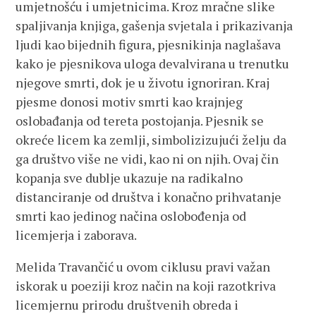
umjetnošću i umjetnicima. Kroz mračne slike
spaljivanja knjiga, gašenja svjetala i prikazivanja
ljudi kao bijednih figura, pjesnikinja naglašava
kako je pjesnikova uloga devalvirana u trenutku
njegove smrti, dok je u životu ignoriran. Kraj
pjesme donosi motiv smrti kao krajnjeg
oslobađanja od tereta postojanja. Pjesnik se
okreće licem ka zemlji, simbolizizujući želju da
ga društvo više ne vidi, kao ni on njih. Ovaj čin
kopanja sve dublje ukazuje na radikalno
distanciranje od društva i konačno prihvatanje
smrti kao jedinog načina oslobođenja od
licemjerja i zaborava.
Melida Travančić u ovom ciklusu pravi važan
iskorak u poeziji kroz način na koji razotkriva
licemjernu prirodu društvenih obreda i