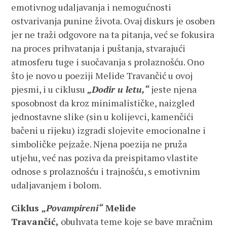
emotivnog udaljavanja i nemogućnosti
ostvarivanja punine života. Ovaj diskurs je osoben
jer ne traži odgovore na ta pitanja, već se fokusira
na proces prihvatanja i puštanja, stvarajući
atmosferu tuge i suočavanja s prolaznošću. Ono
što je novo u poeziji Melide Travančić u ovoj
pjesmi, i u ciklusu
„Dodir u letu,“
jeste njena
sposobnost da kroz minimalističke, naizgled
jednostavne slike (sin u kolijevci, kamenčići
bačeni u rijeku) izgradi slojevite emocionalne i
simboličke pejzaže. Njena poezija ne pruža
utjehu, već nas poziva da preispitamo vlastite
odnose s prolaznošću i trajnošću, s emotivnim
udaljavanjem i bolom.
Ciklus
„Povampireni“
Melide
Travančić,
obuhvata teme koje se bave mračnim