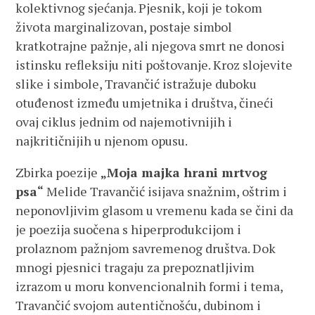
kolektivnog sjećanja. Pjesnik, koji je tokom
života marginalizovan, postaje simbol
kratkotrajne pažnje, ali njegova smrt ne donosi
istinsku refleksiju niti poštovanje. Kroz slojevite
slike i simbole, Travančić istražuje duboku
otuđenost između umjetnika i društva, čineći
ovaj ciklus jednim od najemotivnijih i
najkritičnijih u njenom opusu​.
Zbirka poezije
„Moja majka hrani mrtvog
psa“
Melide Travančić isijava snažnim, oštrim i
neponovljivim glasom u vremenu kada se čini da
je poezija suočena s hiperprodukcijom i
prolaznom pažnjom savremenog društva. Dok
mnogi pjesnici tragaju za prepoznatljivim
izrazom u moru konvencionalnih formi i tema,
Travančić svojom autentičnošću, dubinom i