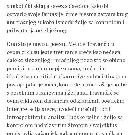
simbolički sklapa savez s đavolom kako bi
ostvario svoje fantazije, čime pjesma zatvara krug
unutrašnjeg sukoba između želje za kontrolom i
prihvatanja neizbježnog.
Ono što je novo u poeziji Melide Travančić u
ovom ciklusu jeste tretiranje sreće kao nečega
daleko složenijeg i mračnijeg nego što se obično
percipira. U njenim pjesmama, sreća nije
idealizovana niti data kao univerzalna istina; ona
postaje pitanje moći, kontrole, i unutrašnje borbe
s posebnim strahovima i željama. Travančić se
ovim ciklusom distancira od klasičnih poetičkih
interpretacija sreće, uvodeći mračniji ton i
introspektivniju analizu ljudske psihe i želje za
kontrolom nad vlastitim životom. Ovaj ciklus
predstavlja važan iskorak u njenom pjesničkom