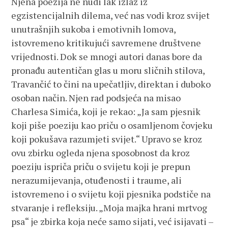
Njena poezija ne nudi lak izlaz iz
egzistencijalnih dilema, već nas vodi kroz svijet
unutrašnjih sukoba i emotivnih lomova,
istovremeno kritikujući savremene društvene
vrijednosti. Dok se mnogi autori danas bore da
pronađu autentičan glas u moru sličnih stilova,
Travančić to čini na upečatljiv, direktan i duboko
osoban način. Njen rad podsjeća na misao
Charlesa Simića, koji je rekao: „Ja sam pjesnik
koji piše poeziju kao priču o osamljenom čovjeku
koji pokušava razumjeti svijet.“ Upravo se kroz
ovu zbirku ogleda njena sposobnost da kroz
poeziju ispriča priču o svijetu koji je prepun
nerazumijevanja, otuđenosti i traume, ali
istovremeno i o svijetu koji pjesnika podstiče na
stvaranje i refleksiju. „Moja majka hrani mrtvog
psa“ je zbirka koja neće samo sijati, već isijavati –