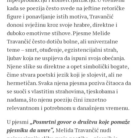
kada se poezija često svede na jeftine retoričke
figure i ponavljanje istih motiva, Travančić
donosi svježinu kroz svoje hrabre, direktne i
duboko emotivne stihove. Pjesme Melide
Travančić često dotiču bolne, ali univerzalne
teme – smrt, otuđenje, egzistencijalni strah,
ljubav koja ne uspijeva da ispuni svoja obećanja.
Njene slike su direktne a opet simbolički bogate,
čime stvara poetski jezik koji je slojevit, ali ne
hermetičan. Svaka njena pjesma poziva čitaoca da
se suoči s vlastitim strahovima, tjeskobama i
nadama, što njenu poeziju čini izuzetno
relevantnom i potrebnom u današnjem vremenu.
U pjesmi
„Posmrtni govor o društvu koje pomaže
pjesniku da umre“,
Melida Travančić nudi