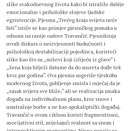
slike svakodnevnog života kako bi istražile dublje
emocionalne i psihološke slojeve ljudske
egzistencije. Pjesma „Trećeg kraja svijeta neće
biti“ ističe se kao primjer pjesničkog pomaka u
odnosu na ranije radove Travančić. Pjesnikinja
uvodi diskurs o neizvjesnosti budućnosti i
psihološkoj destabilizaciji pojedinca, koristeći
slike kao što su „miševi koji izlijeću iz glave“ i
„žena koja bilježi datume da do susreta dođe tek
kroz par godina“. Ova pjesma sugeriše tjeskobu
modernog života, gubljenje smisla i osjećaj da je
„smak svijeta sve bliže,“ ali se realizacija smaka
događa na individualnom planu, kroz snove i
unutrašnje borbe a ne kao apokaliptički događaj.
Travančić u ovom ciklusu koristi fragmentirani,
asocijativni stil, miješajući realnost sa snom i
introspektivnim momentima. Njena poezija se