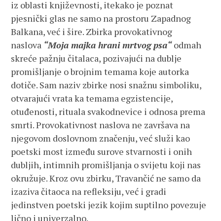
iz oblasti književnosti, itekako je poznat
pjesnički glas ne samo na prostoru Zapadnog
Balkana, već i šire. Zbirka provokativnog
naslova
“Moja majka hrani mrtvog psa“
odmah
skreće pažnju čitalaca, pozivajući na dublje
promišljanje o brojnim temama koje autorka
dotiče. Sam naziv zbirke nosi snažnu simboliku,
otvarajući vrata ka temama egzistencije,
otuđenosti, rituala svakodnevice i odnosa prema
smrti. Provokativnost naslova ne završava na
njegovom doslovnom značenju, već služi kao
poetski most između surove stvarnosti i onih
dubljih, intimnih promišljanja o svijetu koji nas
okružuje. Kroz ovu zbirku, Travančić ne samo da
izaziva čitaoca na refleksiju, već i gradi
jedinstven poetski jezik kojim suptilno povezuje
lično i univerzalno.