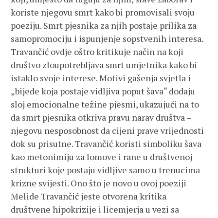
koriste njegovu smrt kako bi promovisali svoju
poeziju. Smrt pjesnika za njih postaje prilika za
samopromociju i ispunjenje sopstvenih interesa.
Travančić ovdje oštro kritikuje način na koji
društvo zloupotrebljava smrt umjetnika kako bi
istaklo svoje interese. Motivi gašenja svjetla i
„bijede koja postaje vidljiva poput šava“ dodaju
sloj emocionalne težine pjesmi, ukazujući na to
da smrt pjesnika otkriva pravu narav društva –
njegovu nesposobnost da cijeni prave vrijednosti
dok su prisutne. Travančić koristi simboliku šava
kao metonimiju za lomove i rane u društvenoj
strukturi koje postaju vidljive samo u trenucima
krizne svijesti. Ono što je novo u ovoj poeziji
Melide Travančić jeste otvorena kritika
društvene hipokrizije i licemjerja u vezi sa