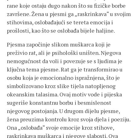
rane koje ostaju dugo nakon što su fizičke borbe
završene. Žena u pjesmi ga „raskrinkava“ u svojim
stihovima, oslobađajući se tereta emocija i
prošlosti, kao što se oslobađa bijele haljine.
Pjesma započinje slikom muškarca koji je
preživio rat, ali je psihološki uništen. Njegova
nemogućnost da voli i povezuje se s ljudima je
ključna tema pjesme. Rat ga je transformirao u
osobu koja je emocionalno ispražnjena, što je
simbolizovano kroz slike tijela natopljenog
okeanskim talasima. Ovaj motiv vode i pijeska
sugeriše konstantnu borbu i besmislenost
njegovog postojanja. U drugom dijelu pjesme,
žena preuzima kontrolu kroz svoja djela i poeziju.
Ona „oslobađa“ svoje emocije kroz stihove,
raskrinkava muškarca i njegove slabosti. Ova