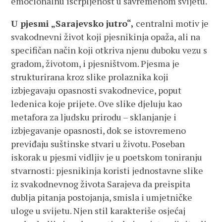
emocionalnu iscrpljenost u savremenom svijetu.
U pjesmi „Sarajevsko jutro“,
centralni motiv je
svakodnevni život koji pjesnikinja opaža, ali na
specifičan način koji otkriva njenu duboku vezu s
gradom, životom, i pjesništvom. Pjesma je
strukturirana kroz slike prolaznika koji
izbjegavaju opasnosti svakodnevice, poput
ledenica koje prijete. Ove slike djeluju kao
metafora za ljudsku prirodu – sklanjanje i
izbjegavanje opasnosti, dok se istovremeno
previđaju suštinske stvari u životu. Poseban
iskorak u pjesmi vidljiv je u poetskom toniranju
stvarnosti: pjesnikinja koristi jednostavne slike
iz svakodnevnog života Sarajeva da preispita
dublja pitanja postojanja, smisla i umjetničke
uloge u svijetu. Njen stil karakteriše osjećaj