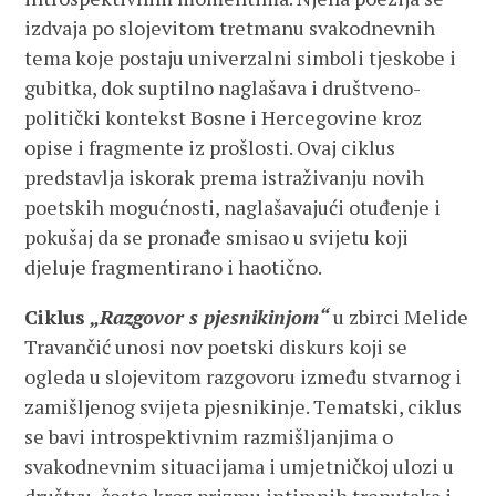
izdvaja po slojevitom tretmanu svakodnevnih
tema koje postaju univerzalni simboli tjeskobe i
gubitka, dok suptilno naglašava i društveno-
politički kontekst Bosne i Hercegovine kroz
opise i fragmente iz prošlosti. Ovaj ciklus
predstavlja iskorak prema istraživanju novih
poetskih mogućnosti, naglašavajući otuđenje i
pokušaj da se pronađe smisao u svijetu koji
djeluje fragmentirano i haotično.
Ciklus
„Razgovor s pjesnikinjom“
u zbirci Melide
Travančić unosi nov poetski diskurs koji se
ogleda u slojevitom razgovoru između stvarnog i
zamišljenog svijeta pjesnikinje. Tematski, ciklus
se bavi introspektivnim razmišljanjima o
svakodnevnim situacijama i umjetničkoj ulozi u