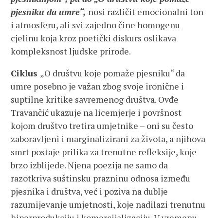
pjesniku da umre“,
nosi različit emocionalni ton
i atmosferu, ali svi zajedno čine homogenu
cjelinu koja kroz poetički diskurs oslikava
kompleksnost ljudske prirode.
Ciklus
„O društvu koje pomaže pjesniku“ da
umre posebno je važan zbog svoje ironične i
suptilne kritike savremenog društva. Ovđe
Travančić ukazuje na licemjerje i površnost
kojom društvo tretira umjetnike – oni su često
zaboravljeni i marginalizirani za života, a njihova
smrt postaje prilika za trenutne refleksije, koje
brzo izblijede. Njena poezija ne samo da
razotkriva suštinsku prazninu odnosa između
pjesnika i društva, već i poziva na dublje
razumijevanje umjetnosti, koje nadilazi trenutnu
hiperprodukciju i komercijalizaciju. U vremenu