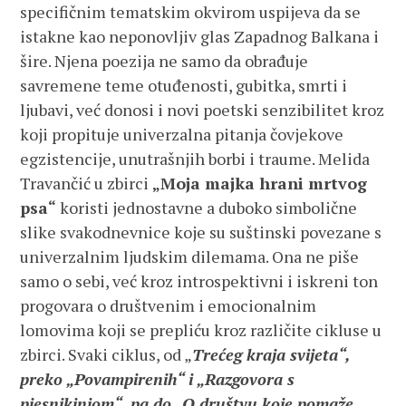
specifičnim tematskim okvirom uspijeva da se
istakne kao neponovljiv glas Zapadnog Balkana i
šire. Njena poezija ne samo da obrađuje
savremene teme otuđenosti, gubitka, smrti i
ljubavi, već donosi i novi poetski senzibilitet kroz
koji propituje univerzalna pitanja čovjekove
egzistencije, unutrašnjih borbi i traume. Melida
Travančić u zbirci
„Moja majka hrani mrtvog
psa“
koristi jednostavne a duboko simbolične
slike svakodnevnice koje su suštinski povezane s
univerzalnim ljudskim dilemama. Ona ne piše
samo o sebi, već kroz introspektivni i iskreni ton
progovara o društvenim i emocionalnim
lomovima koji se prepliću kroz različite cikluse u
zbirci. Svaki ciklus, od „
Trećeg kraja svijeta“,
preko „Povampirenih“ i „Razgovora s
pjesnikinjom“, pa do „O društvu koje pomaže