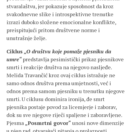
stvaralaštvu, jer pokazuje sposobnost da kroz
svakodnevne slike i introspektivne trenutke
izrazi duboko složene emocionalne konflikte,
preispitujući pritom društvene norme i
unutrašnje želje.
Ciklus
„O društvu koje pomaže pjesniku da
umre“
predstavlja pesimistički prikaz pjesnikove
smrti i reakcije društva na njegovo nasljeđe.
Melida Travančić kroz ovaj ciklus istražuje ne
samo odnos društva prema umjetnosti, već i
odnos prema samom pjesniku u trenutku njegove
smrti. U ciklusu dominira ironija, đe smrt
pjesnika postaje povod za licemjerje i zaborav,
dok su sve njegove riječi spaljene i zaboravljene.
Pjesma
„Posmrtni govor“
unosi nove dimenzije
u njen rad, otvarajući pitanja o prolaznosti