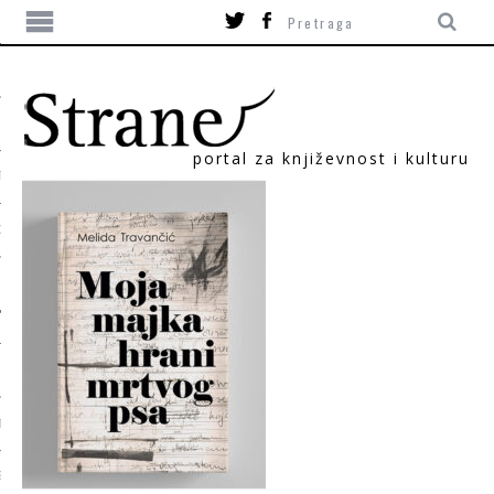
portal za književnost i kulturu
TIKA
ORI
T
SUM