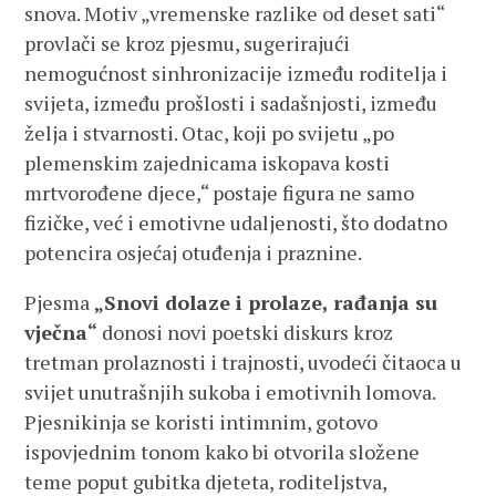
snova. Motiv „vremenske razlike od deset sati“
provlači se kroz pjesmu, sugerirajući
nemogućnost sinhronizacije između roditelja i
svijeta, između prošlosti i sadašnjosti, između
želja i stvarnosti. Otac, koji po svijetu „po
plemenskim zajednicama iskopava kosti
mrtvorođene djece,“ postaje figura ne samo
fizičke, već i emotivne udaljenosti, što dodatno
potencira osjećaj otuđenja i praznine.
Pjesma
„Snovi dolaze i prolaze, rađanja su
vječna“
donosi novi poetski diskurs kroz
tretman prolaznosti i trajnosti, uvodeći čitaoca u
svijet unutrašnjih sukoba i emotivnih lomova.
Pjesnikinja se koristi intimnim, gotovo
ispovjednim tonom kako bi otvorila složene
teme poput gubitka djeteta, roditeljstva,