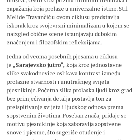
društvu, često kroz prizmu intimnih trenutaka i
zapažanja koja prelaze u univerzalne istine. Stil
Melide Travančić u ovom ciklusu predstavlja
iskorak kroz svojevrsni minimalizam u kojem se
naizgled obične scene ispunjavaju dubokim
značenjem i filozofskim refleksijama.
Jedna od veoma posebnih pjesama u ciklusu
je
„Sarajevsko jutro“,
koja kroz jednostavne
slike svakodnevice oslikava kontrast između
prolazne stvarnosti i unutrašnjeg svijeta
pjesnikinje. Početna slika prolaska ljudi kroz grad
bez primjećivanja detalja postavlja ton za
preispitivanje svijeta i ljudskog odnosa prema
sopstvenim životima. Poseban značaj pridaje se
motivu pjesnikinje koja zaboravlja sopstvene
snove i pjesme, što sugeriše otuđenje i