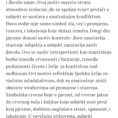
i đavola same. Ovaj motiv susreta stvara
atmosferu izolacije, đe se spoljni svijet povlači a
subjekt se suočava s unutrašnjim konfliktom.
Đavo ovdje nije samo simbol zla, već i promjena,
izazova, i iskušenja koje dolazi iznutra. Drugi dio
pjesme donosi motiv kontrole: đavo zaustavlja
starenje subjekta a subjekt zaustavlja misli
đavola. Ovo se može interpretirati kao unutrašnja
borba između stvarnosti i fantazije, između
prolaznosti života i želje za kontrolom nad
sudbinom. Ovi motivi reflektuju ljudsku želju za
vječnim mladalaštvom, dok su unutrašnje misli
obuzete strahovima od promjene i starenja.
Simbolika crvene boje u pjesmi, od crvene jakne
do crvenog ruža i haljine koju subjekt nosi pred
kraj pjesme, dodatno naglašava strast, opasnost, i
iskušenje. U završnim stihovima, subjekt