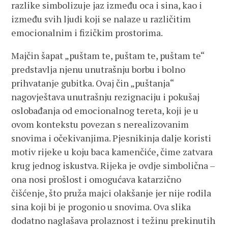
razlike simbolizuje jaz između oca i sina, kao i
između svih ljudi koji se nalaze u različitim
emocionalnim i fizičkim prostorima.
Majčin šapat „puštam te, puštam te, puštam te“
predstavlja njenu unutrašnju borbu i bolno
prihvatanje gubitka. Ovaj čin „puštanja“
nagovještava unutrašnju rezignaciju i pokušaj
oslobađanja od emocionalnog tereta, koji je u
ovom kontekstu povezan s nerealizovanim
snovima i očekivanjima. Pjesnikinja dalje koristi
motiv rijeke u koju baca kamenčiće, čime zatvara
krug jednog iskustva. Rijeka je ovdje simbolična –
ona nosi prošlost i omogućava katarzično
čišćenje, što pruža majci olakšanje jer nije rodila
sina koji bi je progonio u snovima. Ova slika
dodatno naglašava prolaznost i težinu prekinutih