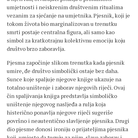
umjetnosti i neiskrenim društvenim ritualima
vezanim za sjećanje na umjetnika. Pjesnik, koji je
tokom života bio marginalizovan u trenutku
smrti postaje centralna figura, ali samo kao
simbol za kratkotrajnu kolektivnu emociju koju
društvo brzo zaboravlja.
Pjesma započinje slikom trenutka kada pjesnik
umire, đe društvo simbolički ostaje bez daha.
Sunce koje spaljuje njegove knjige ukazuje na
totalno uništenje i zaborav njegovih riječi. Ovaj
čin spaljivanja knjiga predstavlja simboličko
uništenje njegovog nasljeđa a rulja koja
histerično ponavlja njegove riječi sugeriše
površno i neautentično slavljenje pjesnika. Drugi
dio pjesme donosi ironiju o prijateljima pjesnika
koji, umjesto da tuguju za njim, slave zaborav i