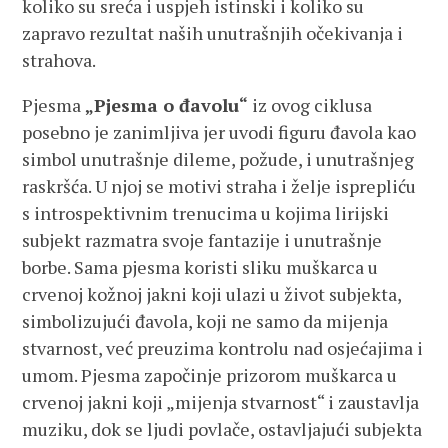
koliko su sreća i uspjeh istinski i koliko su
zapravo rezultat naših unutrašnjih očekivanja i
strahova.
Pjesma
„Pjesma o đavolu“
iz ovog ciklusa
posebno je zanimljiva jer uvodi figuru đavola kao
simbol unutrašnje dileme, požude, i unutrašnjeg
raskršća. U njoj se motivi straha i želje isprepliću
s introspektivnim trenucima u kojima lirijski
subjekt razmatra svoje fantazije i unutrašnje
borbe. Sama pjesma koristi sliku muškarca u
crvenoj kožnoj jakni koji ulazi u život subjekta,
simbolizujući đavola, koji ne samo da mijenja
stvarnost, već preuzima kontrolu nad osjećajima i
umom. Pjesma započinje prizorom muškarca u
crvenoj jakni koji „mijenja stvarnost“ i zaustavlja
muziku, dok se ljudi povlače, ostavljajući subjekta