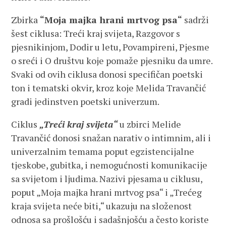
Zbirka
“Moja majka hrani mrtvog psa“
sadrži
šest ciklusa: Treći kraj svijeta, Razgovor s
pjesnikinjom, Dodir u letu, Povampireni, Pjesme
o sreći i O društvu koje pomaže pjesniku da umre.
Svaki od ovih ciklusa donosi specifičan poetski
ton i tematski okvir, kroz koje Melida Travančić
gradi jedinstven poetski univerzum.
Ciklus
„Treći kraj svijeta“
u zbirci Melide
Travančić donosi snažan narativ o intimnim, ali i
univerzalnim temama poput egzistencijalne
tjeskobe, gubitka, i nemogućnosti komunikacije
sa svijetom i ljudima. Nazivi pjesama u ciklusu,
poput „Moja majka hrani mrtvog psa“ i „Trećeg
kraja svijeta neće biti,“ ukazuju na složenost
odnosa sa prošlošću i sadašnjošću a često koriste