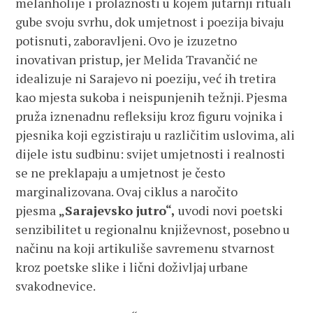
melanholije i prolaznosti u kojem jutarnji rituali
gube svoju svrhu, dok umjetnost i poezija bivaju
potisnuti, zaboravljeni. Ovo je izuzetno
inovativan pristup, jer Melida Travančić ne
idealizuje ni Sarajevo ni poeziju, već ih tretira
kao mjesta sukoba i neispunjenih težnji. Pjesma
pruža iznenadnu refleksiju kroz figuru vojnika i
pjesnika koji egzistiraju u različitim uslovima, ali
dijele istu sudbinu: svijet umjetnosti i realnosti
se ne preklapaju a umjetnost je često
marginalizovana. Ovaj ciklus a naročito
pjesma
„Sarajevsko jutro“,
uvodi novi poetski
senzibilitet u regionalnu književnost, posebno u
načinu na koji artikuliše savremenu stvarnost
kroz poetske slike i lični doživljaj urbane
svakodnevice.