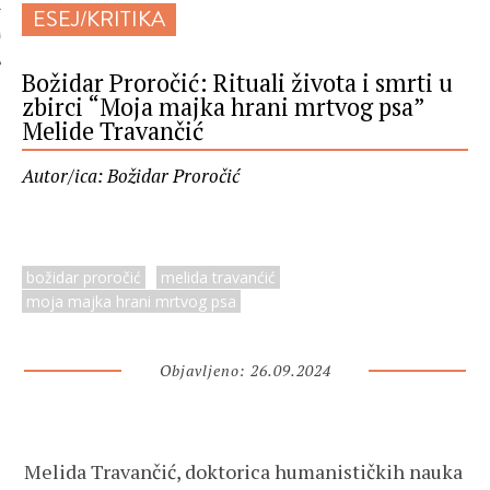
ESEJ/KRITIKA
 AUTORA
Božidar Proročić: Rituali života i smrti u
zbirci “Moja majka hrani mrtvog psa”
Melide Travančić
Autor/ica: Božidar Proročić
božidar proročić
melida travanćić
moja majka hrani mrtvog psa
Objavljeno: 26.09.2024
Melida Travančić, doktorica humanističkih nauka