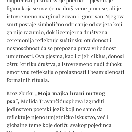
najprecizniju sliku svoje poetike – pjesnik je
figura koja se osvrće na društvene procese, ali je
istovremeno marginalizovan i ignorisan. Njegova
smrt postaje simbolično odricanje od svijeta koji
ga nije razumio, dok licemjerna društvena
ceremonija reflektuje suštinsku otuđenost i
nesposobnost da se prepozna prava vrijednost
umjetnosti. Ova pjesma, kao i cijeli ciklus, donosi
oštru kritiku društva, a istovremeno nudi duboku
emotivnu refleksiju o prolaznosti i besmislenosti
formalnih rituala.
Kroz zbirku
„Moja majka hrani mrtvog
psa“,
Melida Travančić uspijeva izgraditi
jedinstven poetski jezik koji ne samo da
reflektuje njeno umjetničko iskustvo, već i
globalne teme koje dotiču svakog pojedinca.