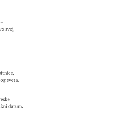
 –
vo svoj,
itnice,
og sveta.
veske
važni datum.