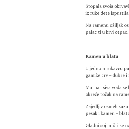
Stopala svoja okrvavi
iz ruke dete ispustila
Na ramenu ožiljak o
palac ti u krvi otpao.
Kamen u blatu
U jednom rukavcu pa
gamiže crv – đubre i 
Mutna i siva voda se 
okreće točak na ram
Zajedljiv osmeh suzu
pesak i kamen – blato
Gladni soj mršti se n