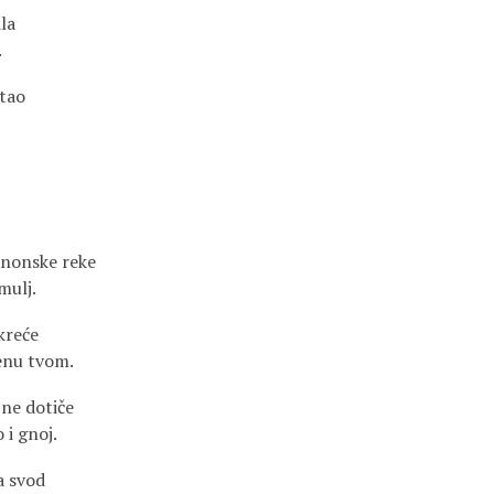
la
.
stao
nonske reke
mulj.
kreće
enu tvom.
 ne dotiče
 i gnoj.
a svod