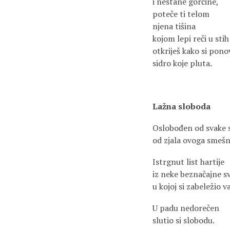
i nestane gorčine,
poteče ti telom
njena tišina
kojom lepi reči u stih
otkriješ kako si pono
sidro koje pluta.
Lažna sloboda
Oslobođen od svake s
od zjala ovoga smešn
Istrgnut list hartije
iz neke beznačajne s
u kojoj si zabeležio 
U padu nedorečen
slutio si slobodu.