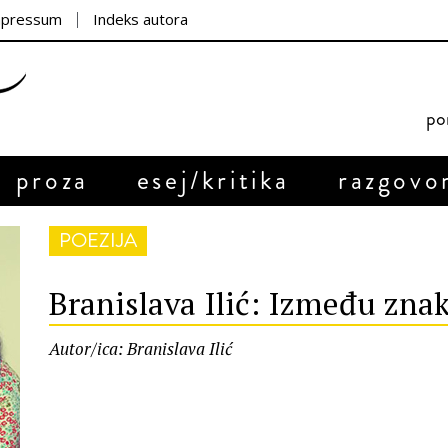
mpressum
Indeks autora
por
proza
esej/kritika
razgovo
POEZIJA
Branislava Ilić: Između znak
Autor/ica: Branislava Ilić