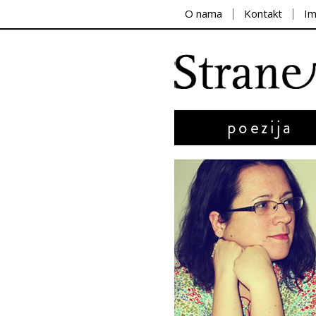
O nama
Kontakt
I
poezija