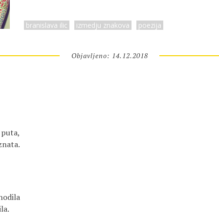
branislava ilic
izmedju znakova
poezija
Objavljeno: 14.12.2018
 puta,
znata.
hodila
la.