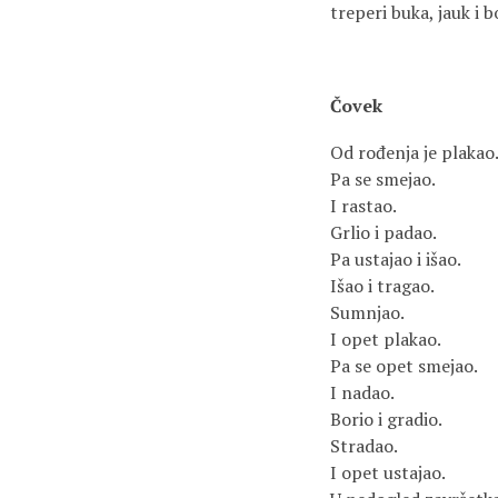
treperi buka, jauk i b
Čovek
Od rođenja je plakao
Pa se smejao.
I rastao.
Grlio i padao.
Pa ustajao i išao.
Išao i tragao.
Sumnjao.
I opet plakao.
Pa se opet smejao.
I nadao.
Borio i gradio.
Stradao.
I opet ustajao.