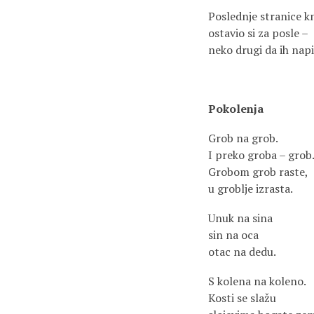
Poslednje stranice k
ostavio si za posle –
neko drugi da ih napi
Pokolenja
Grob na grob.
I preko groba – grob
Grobom grob raste,
u groblje izrasta.
Unuk na sina
sin na oca
otac na dedu.
S kolena na koleno.
Kosti se slažu