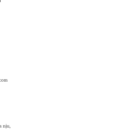
a
,
ikom
a nju,