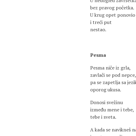
U nedogled završetk
bez pravog početka.
U krug opet ponovio
i treći put
nestao.
Pesma
Pesma niče iz grla,
zavlači se pod nepce
pa se zapetlja sa jez
oporog ukusa.
Donosi svežinu
između mene i tebe,
tebe i sveta.
A kada se navikneš n