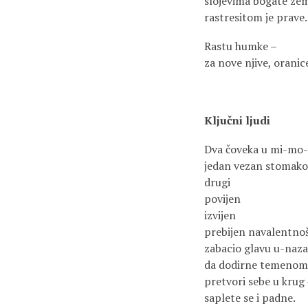
slojevima bogate zem
rastresitom je prave.
Rastu humke –
za nove njive, oranic
Ključni ljudi
Dva čoveka u mi-mo
jedan vezan stomako
drugi
povijen
izvijen
prebijen navalentno
zabacio glavu u-naz
da dodirne temenom
pretvori sebe u krug
saplete se i padne.