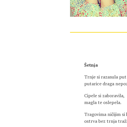
Šetnja
Trnje si razasula put
putarice draga nepo
Cipele si zaboravila,
magla te oslepela.
Tragovima ničijim si 
ostrva bez trnja traži