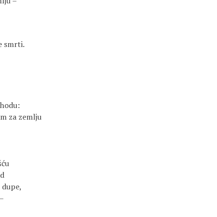
lju –
e smrti.
-hodu:
m za zemlju
šću
ad
 dupe,
 –