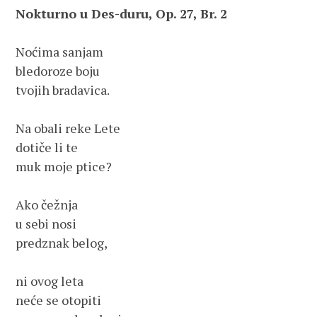
Nokturno u Des-duru, Op. 27, Br. 2 
Noćima sanjam

bledoroze boju

tvojih bradavica.

Na obali reke Lete

dotiče li te 

muk moje ptice?

Ako čežnja 

u sebi nosi

predznak belog,

ni ovog leta 

neće se otopiti
