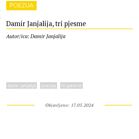
POEZIJA
 AUTORA
Damir Janjalija, tri pjesme
Autor/ica: Damir Janjalija
damir janjalija
poezija
tri pjesme
Objavljeno: 17.05.2024