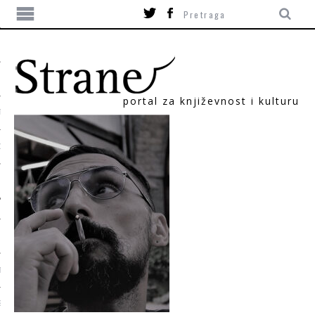
portal za književnost i kulturu
TIKA
ORI
T
SUM