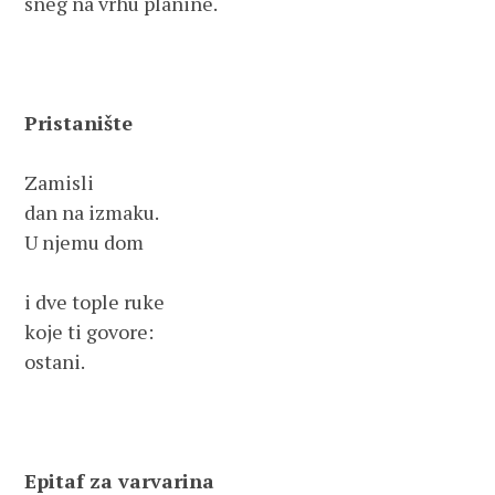
sneg na vrhu planine.

Pristanište
Zamisli

dan na izmaku.

U njemu dom

i dve tople ruke

koje ti govore:

ostani.

Epitaf za varvarina