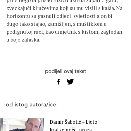
prije nego bi prišao ružičnjaku da zapali cigaru,
zveckajući ključevima koji su mu visili s kaiša. Na
horizontu su gasnuli odjeci svjetlosti a on bi
dugo tako stajao, zamišljen, s muštiklom u
podignutoj ruci, kao umjetnik s kistom, zagledan
u boje zalaska.
podijeli ovaj tekst
od istog autora/ice:
Damir Šabotić – Ljeto
kratke priče,
proza