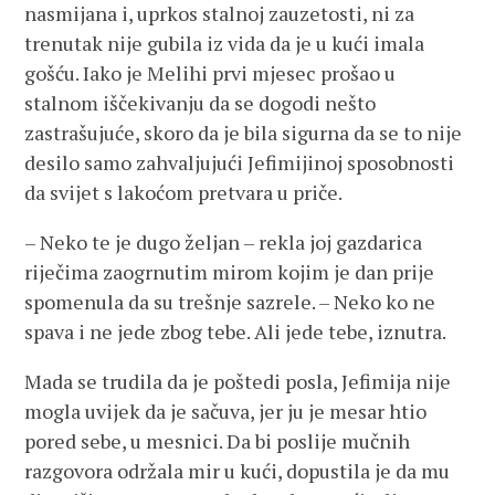
nasmijana i, uprkos stalnoj zauzetosti, ni za
trenutak nije gubila iz vida da je u kući imala
gošću. Iako je Melihi prvi mjesec prošao u
stalnom iščekivanju da se dogodi nešto
zastrašujuće, skoro da je bila sigurna da se to nije
desilo samo zahvaljujući Jefimijinoj sposobnosti
da svijet s lakoćom pretvara u priče.
– Neko te je dugo željan – rekla joj gazdarica
riječima zaogrnutim mirom kojim je dan prije
spomenula da su trešnje sazrele. – Neko ko ne
spava i ne jede zbog tebe. Ali jede tebe, iznutra.
Mada se trudila da je poštedi posla, Jefimija nije
mogla uvijek da je sačuva, jer ju je mesar htio
pored sebe, u mesnici. Da bi poslije mučnih
razgovora održala mir u kući, dopustila je da mu