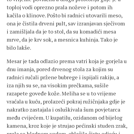
toploj vodi oprezno prala noževe i potom ih
kačila o klinove. Pošto bi radnici utovarili meso,
ona je čistila drveni pult, sav izranjavan sječivom
i zamišljala da je to stol, da su komadići mesa
mrve, da je krv sok, a mesnica kuhinja. Tako je
bilo lakše.
Mesar je tada odlazio prema vatri koja je gorjela u
dnu imanja, pored drvenog stola za kojim su
radnici ručali pržene bubrege i ispijali rakiju, a
iza njih su se, na visokim prečkama, sušile
razapete goveđe kože. Meliha se u to vrijeme
vraćala u kuću, prolazeći pokraj ružičnjaka gdje je
nakratko zastajala i osluškivala šum povjetarca
među cvijećem. U kupatilu, ozidanom od bijelog
kamena, kroz koje je strujao pećinski studen zrak,
prala se hladnom vodom, oblačila čistu odjeću i