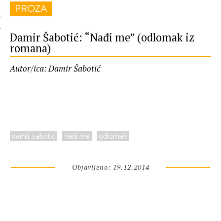
PROZA
 AUTORA
Damir Šabotić: “Nađi me” (odlomak iz
romana)
Autor/ica: Damir Šabotić
damir sabotic
nadi me
odlomak
Objavljeno: 19.12.2014