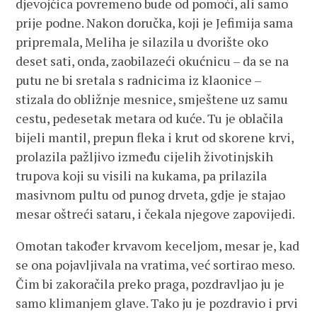
djevojčica povremeno bude od pomoći, ali samo
prije podne. Nakon doručka, koji je Jefimija sama
pripremala, Meliha je silazila u dvorište oko
deset sati, onda, zaobilazeći okućnicu – da se na
putu ne bi sretala s radnicima iz klaonice –
stizala do obližnje mesnice, smještene uz samu
cestu, pedesetak metara od kuće. Tu je oblačila
bijeli mantil, prepun fleka i krut od skorene krvi,
prolazila pažljivo između cijelih životinjskih
trupova koji su visili na kukama, pa prilazila
masivnom pultu od punog drveta, gdje je stajao
mesar oštreći sataru, i čekala njegove zapovijedi.
Omotan također krvavom keceljom, mesar je, kad
se ona pojavljivala na vratima, već sortirao meso.
Čim bi zakoračila preko praga, pozdravljao ju je
samo klimanjem glave. Tako ju je pozdravio i prvi