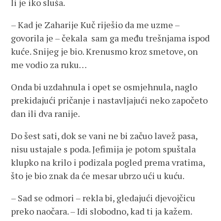
li je iko sluša.
– Kad je Zaharije Kuč riješio da me uzme –
govorila je – čekala sam ga među trešnjama ispod
kuće. Snijeg je bio. Krenusmo kroz smetove, on
me vodio za ruku…
Onda bi uzdahnula i opet se osmjehnula, naglo
prekidajući pričanje i nastavljajući neko započeto
dan ili dva ranije.
Do šest sati, dok se vani ne bi začuo lavež pasa,
nisu ustajale s poda. Jefimija je potom spuštala
klupko na krilo i podizala pogled prema vratima,
što je bio znak da će mesar ubrzo ući u kuću.
– Sad se odmori – rekla bi, gledajući djevojčicu
preko naočara. – Idi slobodno, kad ti ja kažem.