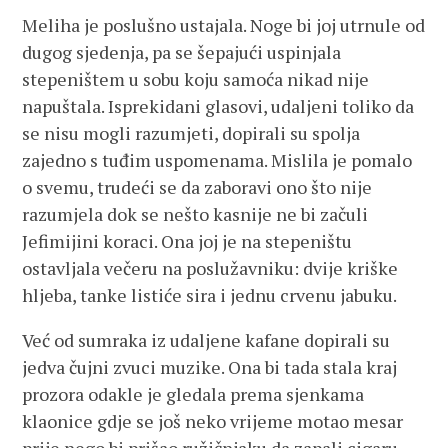
Meliha je poslušno ustajala. Noge bi joj utrnule od
dugog sjedenja, pa se šepajući uspinjala
stepeništem u sobu koju samoća nikad nije
napuštala. Isprekidani glasovi, udaljeni toliko da
se nisu mogli razumjeti, dopirali su spolja
zajedno s tuđim uspomenama. Mislila je pomalo
o svemu, trudeći se da zaboravi ono što nije
razumjela dok se nešto kasnije ne bi začuli
Jefimijini koraci. Ona joj je na stepeništu
ostavljala večeru na poslužavniku: dvije kriške
hljeba, tanke listiće sira i jednu crvenu jabuku.
Već od sumraka iz udaljene kafane dopirali su
jedva čujni zvuci muzike. Ona bi tada stala kraj
prozora odakle je gledala prema sjenkama
klaonice gdje se još neko vrijeme motao mesar