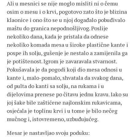
Ali u mesnici se nije moglo misliti ni o čemu
osim o mesu i o krvi, pogotovo zato što je blizina
klaonice i ono što se u njoj događalo pobuđivalo
maštu do granica nepodnošljivog. Poslije
nekoliko dana, kada je pristala da odnese
nekoliko komada mesa u široke plastične kante i
pospe ih solju, gušenje je nestalo a zamijenila ga
je potištenost. Igrom je zavaravala stvarnost.
Pokušavala je da pogodi koji dio mesa odnosi u
kante i, malo-pomalo, shvatala da svakog dana,
od pulta do kanti sa solju, na rukama i u
dijelovima prenese po čitavu jednu kravu. Iako su
joj šake bile zaštićene najlonskim rukavicama,
osjećala je toplinu krvi i u tome je bilo nečeg
mučnog i, istovremeno, uzbuđujućeg.
Mesar je nastavljao svoju poduku: