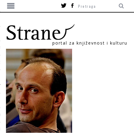
portal za književnost i kulturu
TIKA
ORI
T
SUM