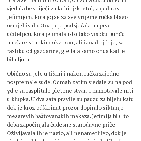
sjedala bez riječi za kuhinjski stol, zajedno s
Jefimijom, koja joj se za sve vrijeme ručka blago
osmjehivala. Ona ju je podsjećala na prvu
učiteljicu, koja je imala isto tako visoku punđu i
naočare s tankim okvirom, ali iznad njih je, za
razliku od gazdarice, gledala samo onda kad je
bila ljuta.
Obično su jele u tišini i nakon ručka zajedno
pospremale suđe. Odmah zatim sjedale su na pod
gdje su rasplitale pletene stvari i namotavale niti
u klupka. U dva sata pravile su pauzu za bijelu kafu
dok je kroz odškrinut prozor dopiralo siktanje
mesarevih baštovanskih makaza. Jefimija bi u to
doba započinjala čudesne starodavne priče.
Oživljavala ih je naglo, ali nenametljivo, dok je