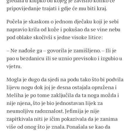
gledala u klupko od kojeg je zavisilo koliko će
pripovijedanje trajati i gdje će mu biti kraj.
Počela je skaskom o jednom dječaku koji je sebi
napravio krila od kože i pokušao da se vine nebu
pod oblake skočivši s jedne visoke litice:
– Ne nađoše ga – govorila je zamišljeno. – Ili je
pao u bezdanicu ili se uznio previsoko i izgubio u
vjetru.
Mogla je dugo da sjedi na podu tako što bi podvila
lijevu nogu dok joj je desna ostajala opružena i
Meliha je po tome zaključila da ta noga možda i
nije njena, što je bio jednostavan lijek za
neumoljivu radoznalost. Jefimija je nije
zapitkivala niti je ičim pokazivala da je zanima
više od onog što je znala. Ponašala se kao da