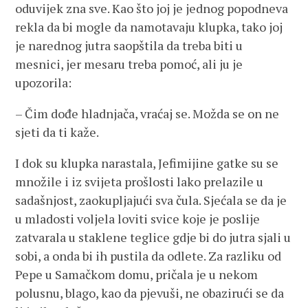
oduvijek zna sve. Kao što joj je jednog popodneva
rekla da bi mogle da namotavaju klupka, tako joj
je narednog jutra saopštila da treba biti u
mesnici, jer mesaru treba pomoć, ali ju je
upozorila:
– Čim dođe hladnjača, vraćaj se. Možda se on ne
sjeti da ti kaže.
I dok su klupka narastala, Jefimijine gatke su se
množile i iz svijeta prošlosti lako prelazile u
sadašnjost, zaokupljajući sva čula. Sjećala se da je
u mladosti voljela loviti svice koje je poslije
zatvarala u staklene teglice gdje bi do jutra sjali u
sobi, a onda bi ih pustila da odlete. Za razliku od
Pepe u Samačkom domu, pričala je u nekom
polusnu, blago, kao da pjevuši, ne obazirući se da