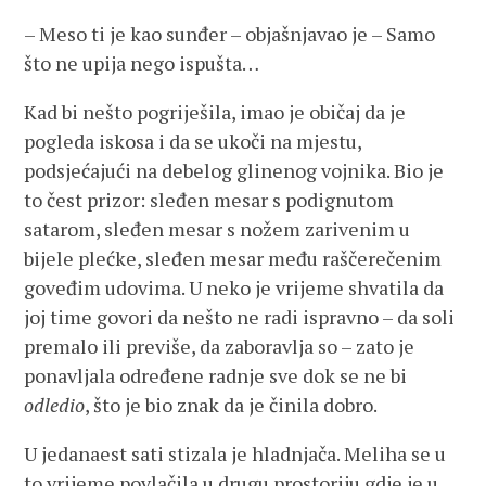
– Meso ti je kao sunđer – objašnjavao je – Samo
što ne upija nego ispušta…
Kad bi nešto pogriješila, imao je običaj da je
pogleda iskosa i da se ukoči na mjestu,
podsjećajući na debelog glinenog vojnika. Bio je
to čest prizor: sleđen mesar s podignutom
satarom, sleđen mesar s nožem zarivenim u
bijele plećke, sleđen mesar među raščerečenim
goveđim udovima. U neko je vrijeme shvatila da
joj time govori da nešto ne radi ispravno – da soli
premalo ili previše, da zaboravlja so – zato je
ponavljala određene radnje sve dok se ne bi
odledio
, što je bio znak da je činila dobro.
U jedanaest sati stizala je hladnjača. Meliha se u
to vrijeme povlačila u drugu prostoriju gdje je u