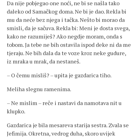
Da nije pobjegao one noći, ne bi se našla tako
daleko od Samačkog doma. Ne bi je dao. Rekla bi
mu da neće bez njega i tačka. Nešto bi morao da
smisli, da je sačuva. Rekla bi: Meni je dosta svega,
kako ne razumiješ? Ako negdje moram, onda s
tobom. Ja tebe ne bih ostavila ispod deke ni da me
tjeraju. Ne bih dala da te voze kroz neke gudure,
iz mraka u mrak, da nestaneš.
– O čemu misliš? – upita je gazdarica tiho.
Meliha slegnu ramenima.
– Ne mislim – reče i nastavi da namotava nit u
klupko.
Gazdarica je bila mesareva starija sestra. Zvala se
Jefimija. Okretna, vedrog duha, skoro uvijek