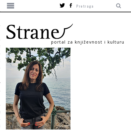
portal za književnost i kulturu
TIKA
ORI
T
SUM