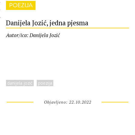
POEZIJA
 AUTORA
Danijela Jozić, jedna pjesma
Autor/ica: Danijela Jozić
danijela jozić
poezija
Objavljeno: 22.10.2022