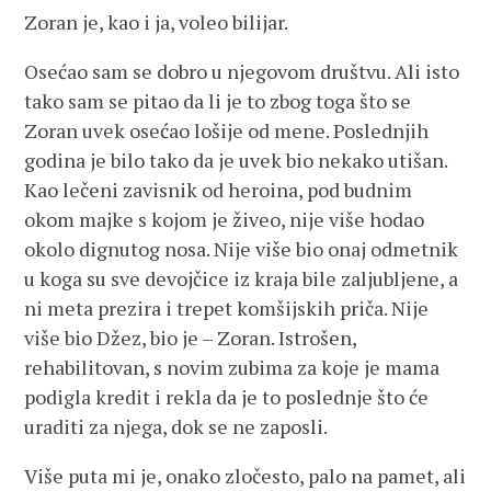
Zoran je, kao i ja, voleo bilijar.
Osećao sam se dobro u njegovom društvu. Ali isto
tako sam se pitao da li je to zbog toga što se
Zoran uvek osećao lošije od mene. Poslednjih
godina je bilo tako da je uvek bio nekako utišan.
Kao lečeni zavisnik od heroina, pod budnim
okom majke s kojom je živeo, nije više hodao
okolo dignutog nosa. Nije više bio onaj odmetnik
u koga su sve devojčice iz kraja bile zaljubljene, a
ni meta prezira i trepet komšijskih priča. Nije
više bio Džez, bio je – Zoran. Istrošen,
rehabilitovan, s novim zubima za koje je mama
podigla kredit i rekla da je to poslednje što će
uraditi za njega, dok se ne zaposli.
Više puta mi je, onako zločesto, palo na pamet, ali