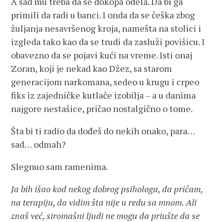
A sad mu treba da se dokopa odela. Da bi ga
primili da radi u banci. I onda da se češka zbog
žuljanja nesavršenog kroja, namešta na stolici i
izgleda tako kao da se trudi da zasluži povišicu. I
obavezno da se pojavi kući na vreme. Isti onaj
Zoran, koji je nekad kao Džez, sa starom
generacijom narkomana, sedeo u krugu i crpeo
fiks iz zajedničke kutlače izobilja – a u danima
najgore nestašice, pričao nostalgično o tome.
Šta bi ti radio da dođeš do nekih onako, para…
sad… odmah?
Slegnuo sam ramenima.
Ja bih išao kod nekog dobrog psihologa, da pričam,
na terapiju, da vidim šta nije u redu sa mnom. Ali
znaš već, siromašni ljudi ne mogu da priušte da se