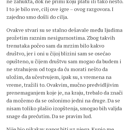
ne zahukta, dok ne primi koju platu ili tako nešto.
I to je bilo sve, cilj ove igre – ovog razgovora. I
zajedno smo došli do cilja.
Ovakve stvari su se stalno dešavale među ljudima
prožetim raznim nesigurnostima. Zbog takvih
trenutaka počeo sam da mrzim bilo kakvo
društvo, jer i oni u čijoj blizini sam se osećao
opušteno, u čijem društvu sam mogao da budem i
ne strahujem od toga da ću morati nešto da
uložim, da učestvujem, ipak su, s vremena na
vreme, tražili to. Ovakvim, mučno predvidljivim
prenemaganjem koje je, na kraju, trebalo da znači
da možemo da se oslonimo jedni na druge. Da se
nisam toliko plašio izopštenja, smogao bih valjda
snage da prećutim. Da se pravim lud.
Nije bio nikakav napor biti uz njega. Kupio me