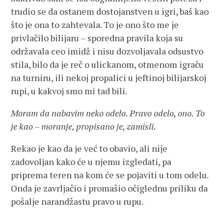
trudio se da ostanem dostojanstven u igri, baš kao
što je ona to zahtevala. To je ono što me je
privlačilo bilijaru – sporedna pravila koja su
održavala ceo imidž i nisu dozvoljavala odsustvo
stila, bilo da je reč o ulickanom, otmenom igraču
na turniru, ili nekoj propalici u jeftinoj bilijarskoj
rupi, u kakvoj smo mi tad bili.
Moram da nabavim neko odelo. Pravo odelo, ono. To
je kao – moranje, propisano je, zamisli.
Rekao je kao da je već to obavio, ali nije
zadovoljan kako će u njemu izgledati, pa
priprema teren na kom će se pojaviti u tom odelu.
Onda je zavrljačio i promašio očiglednu priliku da
pošalje narandžastu pravo u rupu.