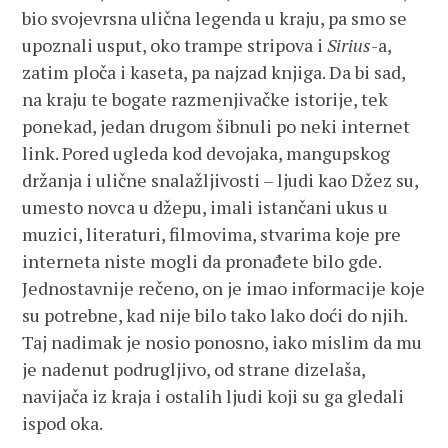
bio svojevrsna ulična legenda u kraju, pa smo se
upoznali usput, oko trampe stripova i
Sirius
-a,
zatim ploča i kaseta, pa najzad knjiga. Da bi sad,
na kraju te bogate razmenjivačke istorije, tek
ponekad, jedan drugom šibnuli po neki internet
link. Pored ugleda kod devojaka, mangupskog
držanja i ulične snalažljivosti – ljudi kao Džez su,
umesto novca u džepu, imali istančani ukus u
muzici, literaturi, filmovima, stvarima koje pre
interneta niste mogli da pronađete bilo gde.
Jednostavnije rečeno, on je imao informacije koje
su potrebne, kad nije bilo tako lako doći do njih.
Taj nadimak je nosio ponosno, iako mislim da mu
je nadenut podrugljivo, od strane dizelaša,
navijača iz kraja i ostalih ljudi koji su ga gledali
ispod oka.