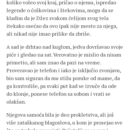
koliko voleo svoj kraj, pričao o njemu, ispredao
legende o ćoškovima i štekovima, mogu da se
kladim da je Džez svakom ćelijom svog tela
itekako osećao da ovo ipak nije mesto za njega,
ali nikad nije imao prilike da zbriše.
A sad je drhtao nad kuglom, jedva dovršavao svoje
piće i gledao na sat. Verovatno je mislio da nisam
primetio, ali sam znao da pazi na vreme.
Proveravao je telefon i iako je isključio zvonjavu,
bio sam siguran da mu stižu poruke od mame, da
ga kontroliše, pa svaki put kad se izvuče da ode
do klonje, ponese telefon sa sobom i vrati se
olakšan.
Njegova samoća bila je deo prokletstva, ali još
više zataškanog blagoslova, u kom je prosejao sve