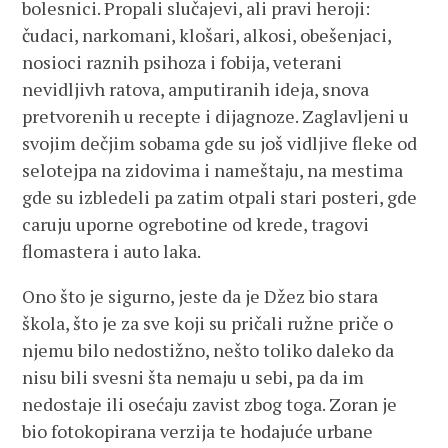
bolesnici. Propali slučajevi, ali pravi heroji:
čudaci, narkomani, klošari, alkosi, obešenjaci,
nosioci raznih psihoza i fobija, veterani
nevidljivh ratova, amputiranih ideja, snova
pretvorenih u recepte i dijagnoze. Zaglavljeni u
svojim dečjim sobama gde su još vidljive fleke od
selotejpa na zidovima i nameštaju, na mestima
gde su izbledeli pa zatim otpali stari posteri, gde
caruju uporne ogrebotine od krede, tragovi
flomastera i auto laka.
Ono što je sigurno, jeste da je Džez bio stara
škola, što je za sve koji su pričali ružne priče o
njemu bilo nedostižno, nešto toliko daleko da
nisu bili svesni šta nemaju u sebi, pa da im
nedostaje ili osećaju zavist zbog toga. Zoran je
bio fotokopirana verzija te hodajuće urbane