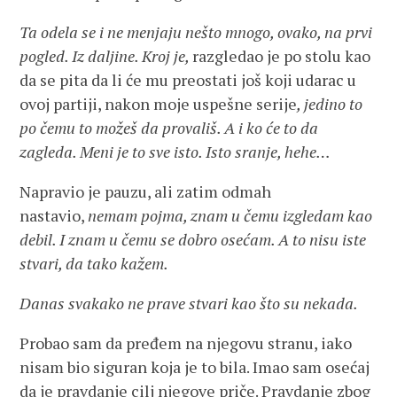
Ta odela se i ne menjaju nešto mnogo, ovako, na prvi
pogled. Iz daljine. Kroj je,
razgledao je po stolu kao
da se pita da li će mu preostati još koji udarac u
ovoj partiji, nakon moje uspešne serije
, jedino to
po čemu to možeš da provališ. A i ko će to da
zagleda. Meni je to sve isto. Isto sranje, hehe…
Napravio je pauzu, ali zatim odmah
nastavio,
nemam pojma, znam u čemu izgledam kao
debil. I znam u čemu se dobro osećam. A to nisu iste
stvari, da tako kažem.
Danas svakako ne prave stvari kao što su nekada.
Probao sam da pređem na njegovu stranu, iako
nisam bio siguran koja je to bila. Imao sam osećaj
da je pravdanje cilj njegove priče. Pravdanje zbog