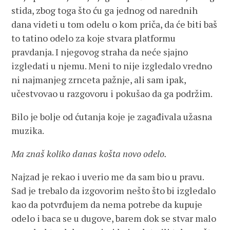
stida, zbog toga što ću ga jednog od narednih
dana videti u tom odelu o kom priča, da će biti baš
to tatino odelo za koje stvara platformu
pravdanja. I njegovog straha da neće sjajno
izgledati u njemu. Meni to nije izgledalo vredno
ni najmanjeg zrnceta pažnje, ali sam ipak,
učestvovao u razgovoru i pokušao da ga podržim.
Bilo je bolje od ćutanja koje je zagađivala užasna
muzika.
Ma znaš koliko danas košta novo odelo.
Najzad je rekao i uverio me da sam bio u pravu.
Sad je trebalo da izgovorim nešto što bi izgledalo
kao da potvrđujem da nema potrebe da kupuje
odelo i baca se u dugove, barem dok se stvar malo