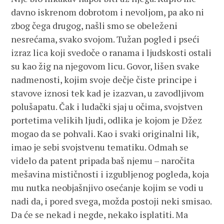
davno iskrenom dobrotom i nevoljom, pa ako ni
zbog čega drugog, našli smo se obeleženi
nesrećama, svako svojom. Tužan pogled i pseći
izraz lica koji svedoče o ranama i ljudskosti ostali
su kao žig na njegovom licu. Govor, lišen svake
nadmenosti, kojim svoje dečje čiste principe i
stavove iznosi tek kad je izazvan, u zavodljivom
polušapatu. Čak i ludački sjaj u očima, svojstven
portetima velikih ljudi, odlika je kojom je Džez
mogao da se pohvali. Kao i svaki originalni lik,
imao je sebi svojstvenu tematiku. Odmah se
videlo da patent pripada baš njemu – naročita
mešavina mističnosti i izgubljenog pogleda, koja
mu nutka neobjašnjivo osećanje kojim se vodi u
nadi da, i pored svega, možda postoji neki smisao.
Da će se nekad i negde, nekako isplatiti. Ma