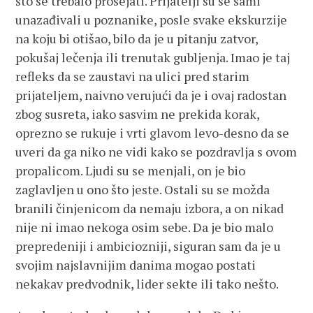
što se trebalo prosejati. Prijatelji su se sami
unazađivali u poznanike, posle svake ekskurzije
na koju bi otišao, bilo da je u pitanju zatvor,
pokušaj lečenja ili trenutak gubljenja. Imao je taj
refleks da se zaustavi na ulici pred starim
prijateljem, naivno verujući da je i ovaj radostan
zbog susreta, iako sasvim ne prekida korak,
oprezno se rukuje i vrti glavom levo-desno da se
uveri da ga niko ne vidi kako se pozdravlja s ovom
propalicom. Ljudi su se menjali, on je bio
zaglavljen u ono što jeste. Ostali su se možda
branili činjenicom da nemaju izbora, a on nikad
nije ni imao nekoga osim sebe. Da je bio malo
prepredeniji i ambiciozniji, siguran sam da je u
svojim najslavnijim danima mogao postati
nekakav predvodnik, lider sekte ili tako nešto.