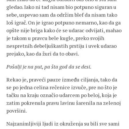
gledao. Iako ni tad nisam bio potpuno siguran u
sebe, uspevao sam da održim blef da nisam tako
loš igrač. On je igrao potpuno nemarno, kao da ga
opšte nije briga kako će se udarac odvijati, mahao
je takom u pravcu bele kugle, preko svojih
nespretnih debeljuškastih prstiju i uvek udarao
prejako, kao da žuri da to obavi.
Pošalji je na put, pa šta god da se desi.
Rekao je, praveći pauze između ciljanja, tako da
se po jedna celina rečenice izvuče, pre no što je
tačku na kraju označio udarcem po beloj, koja je
zatim pokrenula pravu lavinu šarenila na zelenoj
površini.
Najzanimljiviji ljudi iz okruženja su bili sve sami