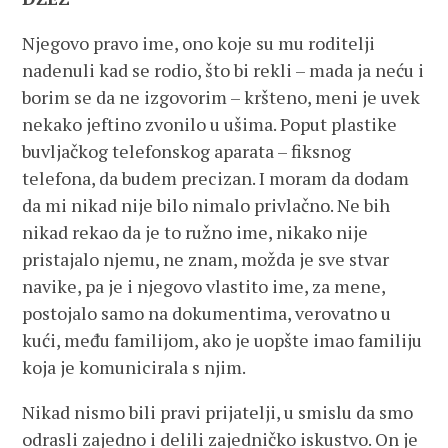
Njegovo pravo ime, ono koje su mu roditelji
nadenuli kad se rodio, što bi rekli – mada ja neću i
borim se da ne izgovorim – kršteno, meni je uvek
nekako jeftino zvonilo u ušima. Poput plastike
buvljačkog telefonskog aparata – fiksnog
telefona, da budem precizan. I moram da dodam
da mi nikad nije bilo nimalo privlačno. Ne bih
nikad rekao da je to ružno ime, nikako nije
pristajalo njemu, ne znam, možda je sve stvar
navike, pa je i njegovo vlastito ime, za mene,
postojalo samo na dokumentima, verovatno u
kući, među familijom, ako je uopšte imao familiju
koja je komunicirala s njim.
Nikad nismo bili pravi prijatelji, u smislu da smo
odrasli zajedno i delili zajedničko iskustvo. On je