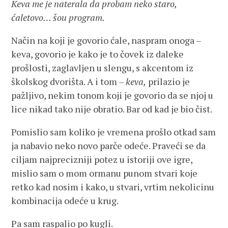
Keva me je naterala da probam neko staro,
ćaletovo… šou program.
Način na koji je govorio ćale, naspram onoga –
keva, govorio je kako je to čovek iz daleke
prošlosti, zaglavljen u slengu, s akcentom iz
školskog dvorišta. A i tom –
keva,
prilazio je
pažljivo, nekim tonom koji je govorio da se njoj u
lice nikad tako nije obratio. Bar od kad je bio čist.
Pomislio sam koliko je vremena prošlo otkad sam
ja nabavio neko novo parče odeće. Praveći se da
ciljam najprecizniji potez u istoriji ove igre,
mislio sam o mom ormanu punom stvari koje
retko kad nosim i kako, u stvari, vrtim nekolicinu
kombinacija odeće u krug.
Pa sam raspalio po kugli.