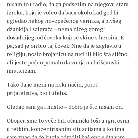
nisam to uradio, da ga podsetim na njegovu staru
izreku, koju je voleo da baca okolo kad god bi
ugledao nekog novopečenog vernika, a bivšeg
džankija i saigrača – nema ničeg goreg i
dosadnijeg, od čoveka koji se skine s heroina. E
pa, sad je on bio taj čovek. Nije da je zaglavio u
religiju, nosio brojanicu na ruci ili bilo šta slično,
ali jeste počeo pomalo da vonja na hrišćanski
misticizam.
Tako da je meni na neki način, pored
prijateljstva, bio i uteha.
Gledao sam ga i mislio – dobro je što nisam on.
Obojica smo to veče bili očajnički loši u igri, osim
u retkim, koncentrisanim situacijama u kojima
sam znao da će kugla odraditi baš ono u šta sam