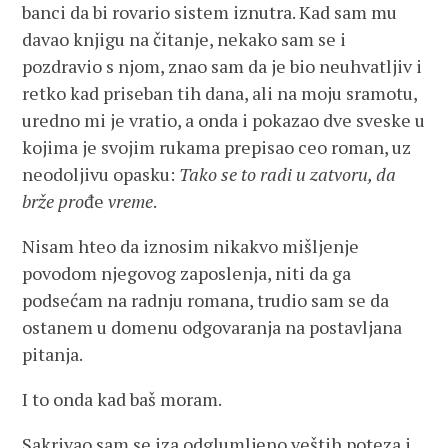
banci da bi rovario sistem iznutra. Kad sam mu
davao knjigu na čitanje, nekako sam se i
pozdravio s njom, znao sam da je bio neuhvatljiv i
retko kad priseban tih dana, ali na moju sramotu,
uredno mi je vratio, a onda i pokazao dve sveske u
kojima je svojim rukama prepisao ceo roman, uz
neodoljivu opasku:
Tako se to radi u zatvoru, da
brže pro
đe
vreme
.
Nisam hteo da iznosim nikakvo mišljenje
povodom njegovog zaposlenja, niti da ga
podsećam na radnju romana, trudio sam se da
ostanem u domenu odgovaranja na postavljana
pitanja.
I to onda kad baš moram.
Sakrivao sam se iza odglumljeno veštih poteza i