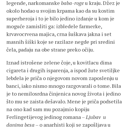
legende, narkomanske
baba-roge
u kraju. Džez je
okolo hodao u svojim krpama kao da su kostim
superheroja i to je bilo jedino izdanje u kom je
moguće zamisliti ga: izbledele farmerke,
krvavocrvena majica, crna šuškava jakna i set
masnih šiški koje se razilaze negde pri sredini
čela, padaju na obe strane preko očiju.
Iznad istrošene zelene čoje, u kovitlacu dima
cigareta i drugih isparenja, a ispod žute svetiljke
lebdela je priča o njegovom novom zaposlenju u
banci, iako nismo mnogo razgovarali o tome. Bila
je to nemilosrdna činjenica novog života i jedino
što mu se zaista dešavalo. Mene je priča podsetila
na ono kad sam mu pozajmio kopiju
Ferlingetijevog jedinog romana –
Ljubav u
danima besa
– o anarhisti koji se zapošljava u