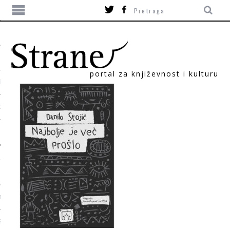
portal za književnost i kulturu
TIKA
ORI
T
SUM