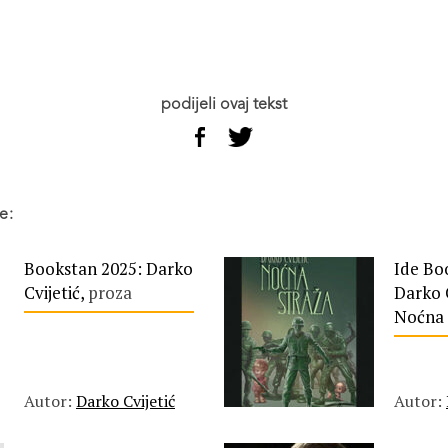
podijeli ovaj tekst
e:
Bookstan 2025: Darko
Ide Bo
Cvijetić,
proza
Darko C
Noćna s
Autor:
Darko Cvijetić
Autor: