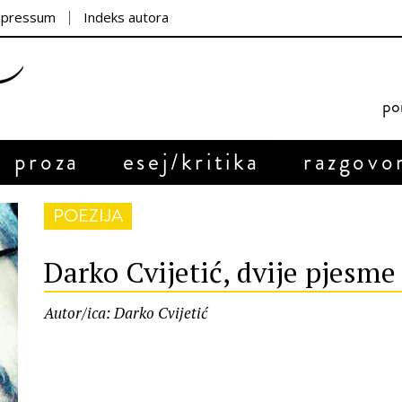
mpressum
Indeks autora
por
proza
esej/kritika
razgovo
POEZIJA
Darko Cvijetić, dvije pjesme
Autor/ica: Darko Cvijetić