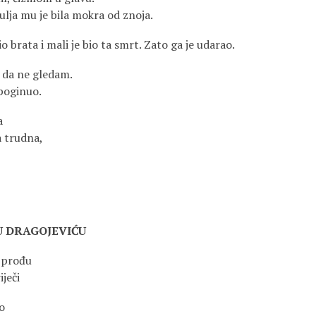
šulja mu je bila mokra od znoja.
o brata i mali je bio ta smrt. Zato ga je udarao.
 da ne gledam.
poginuo.
a
a trudna,
U DRAGOJEVIĆU
 prođu
ječi
o