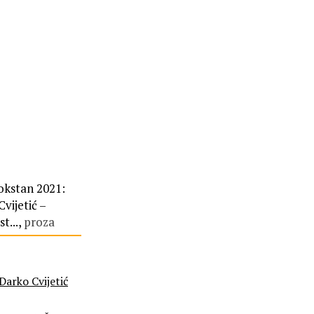
okstan 2021:
vijetić –
t...,
proza
Darko Cvijetić