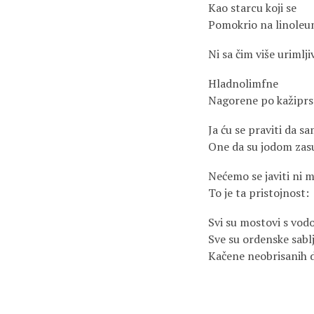
Kao starcu koji se
Pomokrio na linole
Ni sa čim više urimlji
Hladnolimfne
Nagorene po kažipr
Ja ću se praviti da s
One da su jodom zasu
Nećemo se javiti ni 
To je ta pristojnost:
Svi su mostovi s vod
Sve su ordenske sablj
Kačene neobrisanih d