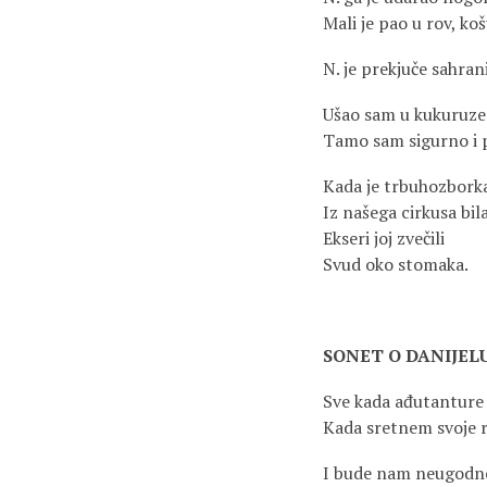
Mali je pao u rov, ko
N. je prekjuče sahrani
Ušao sam u kukuruze
Tamo sam sigurno i 
Kada je trbuhozbork
Iz našega cirkusa bil
Ekseri joj zvečili
Svud oko stomaka.
SONET O DANIJEL
Sve kada ađutanture
Kada sretnem svoje ri
I bude nam neugodn