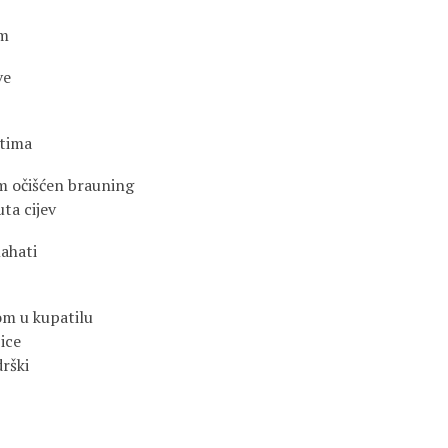
um
ve
stima
am očišćen brauning
ta cijev
mahati
om u kupatilu
ice
rški