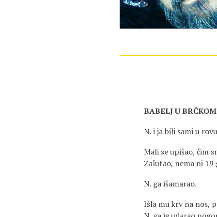
BABELJ U BRČKOM
N. i ja bili sami u rovu
Mali se upišao, čim s
Zalutao, nema ni 19 
N. ga išamarao.
Išla mu krv na nos, pa
N. ga je udarao nogo