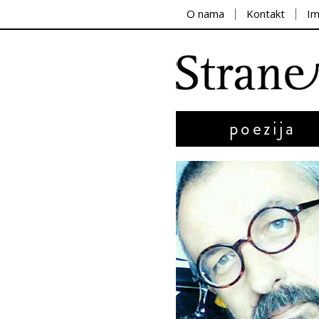
O nama
Kontakt
I
poezija