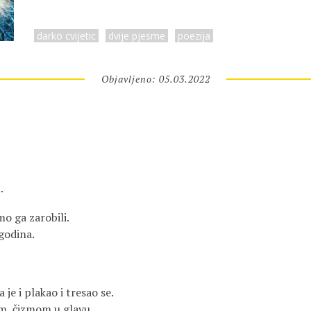
darko cvijetic
dvije pjesme
poezija
Objavljeno: 05.03.2022
.
mo ga zarobili.
godina.
 je i plakao i tresao se.
m, čizmom u glavu.