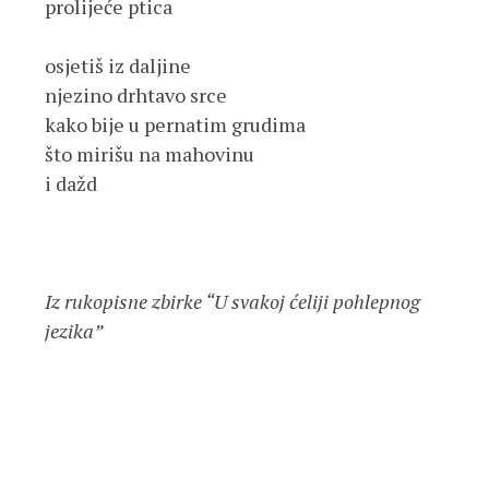
prolijeće ptica
osjetiš iz daljine
njezino drhtavo srce
kako bije u pernatim grudima
što mirišu na mahovinu
i dažd
Iz rukopisne zbirke “U svakoj ćeliji pohlepnog 
jezika”