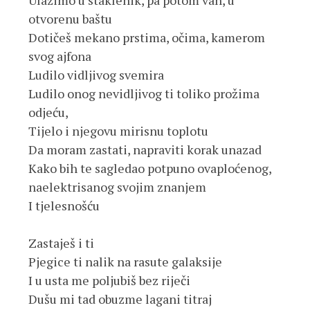
Ulazimo u staklenik, pa potom van, u 
otvorenu baštu
Dotičeš mekano prstima, očima, kamerom 
svog ajfona
Ludilo vidljivog svemira
Ludilo onog nevidljivog ti toliko prožima 
odjeću,
Tijelo i njegovu mirisnu toplotu
Da moram zastati, napraviti korak unazad
Kako bih te sagledao potpuno ovaploćenog, 
naelektrisanog svojim znanjem
I tjelesnošću
Zastaješ i ti
Pjegice ti nalik na rasute galaksije
I u usta me poljubiš bez riječi
Dušu mi tad obuzme lagani titraj