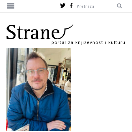
portal za književnost i kulturu
TIKA
ORI
T
SUM