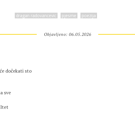
dragan radovancevic
pjesme
poezija
Objavljeno: 06.05.2026
će dočekati sto
a sve
ultet