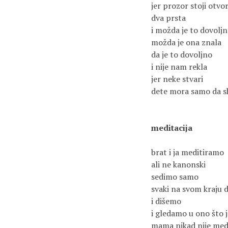
jer prozor stoji otvo
dva prsta
i možda je to dovolj
možda je ona znala
da je to dovoljno
i nije nam rekla
jer neke stvari
dete mora samo da s
meditacija
brat i ja meditiramo
ali ne kanonski
sedimo samo
svaki na svom kraju 
i dišemo
i gledamo u ono što j
mama nikad nije medi