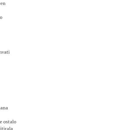
ren
no
hvati
dana
e ostalo
tirala