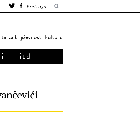
tal za književnost i kulturu
ri
itd
ančevići