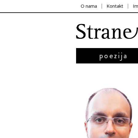
O nama
Kontakt
I
poezija