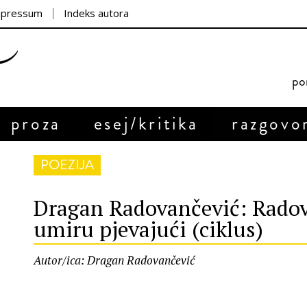
mpressum
Indeks autora
por
proza
esej/kritika
razgovo
POEZIJA
Dragan Radovančević: Radov
umiru pjevajući (ciklus)
Autor/ica: Dragan Radovančević