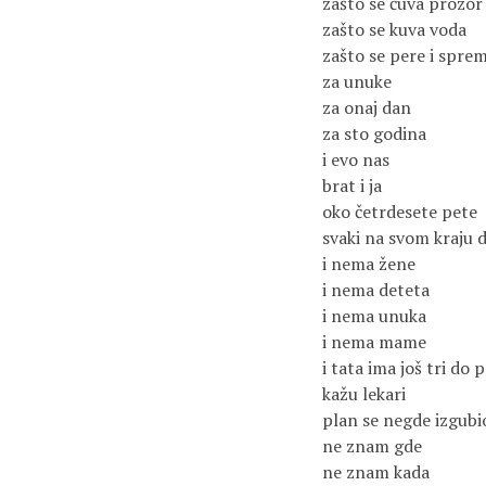
zašto se čuva prozor
zašto se kuva voda
zašto se pere i sprem
za unuke
za onaj dan
za sto godina
i evo nas
brat i ja
oko četrdesete pete
svaki na svom kraju 
i nema žene
i nema deteta
i nema unuka
i nema mame
i tata ima još tri do 
kažu lekari
plan se negde izgubi
ne znam gde
ne znam kada