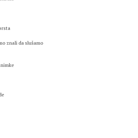
prsta
smo znali da slušamo
 snimke
de