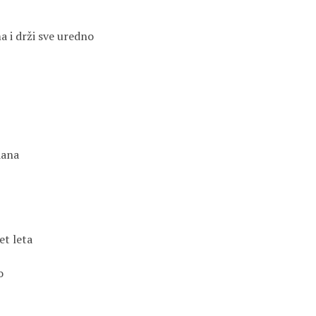
a i drži sve uredno
dana
pet leta
o