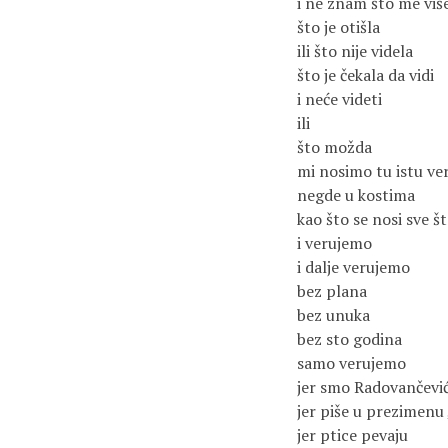
i ne znam što me više
što je otišla
ili što nije videla
što je čekala da vidi
i neće videti
ili
što možda
mi nosimo tu istu ve
negde u kostima
kao što se nosi sve št
i verujemo
i dalje verujemo
bez plana
bez unuka
bez sto godina
samo verujemo
jer smo Radovančević
jer piše u prezimenu
jer ptice pevaju