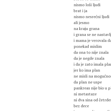
nismo loši ljudi
brat i ja
nismo nesrećni ljudi
ali jesmo
na kraju grana
i grana se ne nastavl
i mama je verovala d
ponekad mislim
da ona to nije znala
da je negde znala
i da je zato imala pla
jer ko ima plan
ne misli na mogućno
da plan ne uspe
pankreas nije bio u 
ni metastaze
ni dva sina od četrde
bez dece