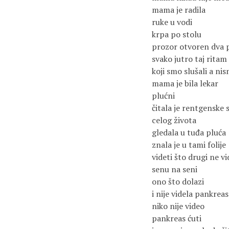
mama je radila
ruke u vodi
krpa po stolu
prozor otvoren dva 
svako jutro taj ritam
koji smo slušali a ni
mama je bila lekar
plućni
čitala je rentgenske
celog života
gledala u tuđa pluća
znala je u tami folije
videti što drugi ne vi
senu na seni
ono što dolazi
i nije videla pankreas
niko nije video
pankreas ćuti