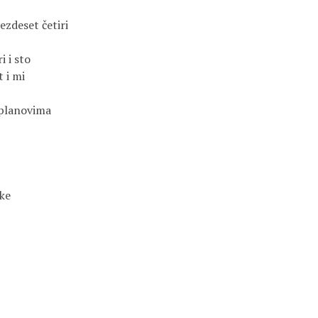
ezdeset četiri
i i sto
t i mi
 planovima
ke