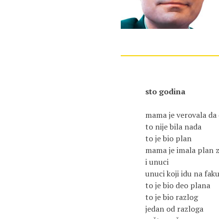
sto godina
mama je verovala da 
to nije bila nada
to je bio plan
mama je imala plan z
i unuci
unuci koji idu na fak
to je bio deo plana
to je bio razlog
jedan od razloga