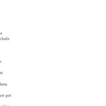
ja
a hoće
n
st
planu
set pet