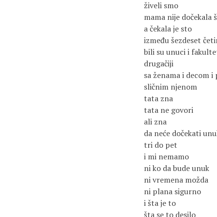
živeli smo
mama nije dočekala š
a čekala je sto
između šezdeset četir
bili su unuci i fakulte
drugačiji
sa ženama i decom i
sličnim njenom
tata zna
tata ne govori
ali zna
da neće dočekati unu
tri do pet
i mi nemamo
ni ko da bude unuk
ni vremena možda
ni plana sigurno
i šta je to
šta se to desilo