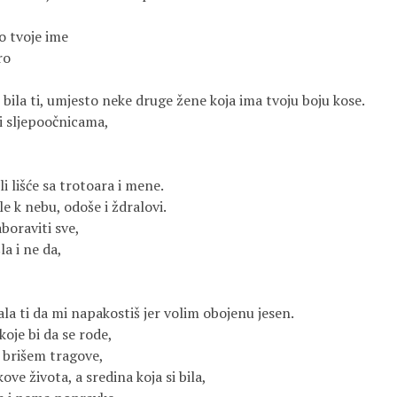
o tvoje ime
ro
no bila ti, umjesto neke druge žene koja ima tvoju boju kose.
 i sljepoočnicama,
 lišće sa trotoara i mene.
le k nebu, odoše i ždralovi.
oraviti sve,
la i ne da,
lala ti da mi napakostiš jer volim obojenu jesen.
koje bi da se rode,
i brišem tragove,
ve života, a sredina koja si bila,