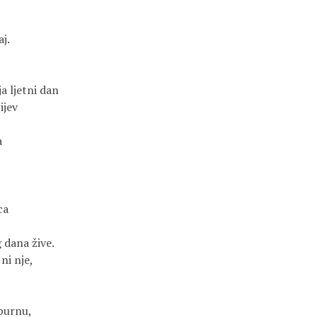
aj.
ja ljetni dan
ijev
a
ca
 dana žive.
ni nje,
rpurnu,