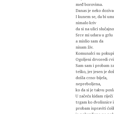
međ borovima.
Danas je neko doziva
I kunem se, da bi um
nimalo kriv
da si na ulici slučaj
Srce mi udara u grlu
a mislio sam da
nisam živ.
Komunalci su pokupili
Ogoljeni drvoredi cvi
Sam sam i probam zab
teško, jer jesen je doš
došla crno-bijela,
nepreboljena,
ko da si je takvu pos
U začeću kidam riječi 
trgam ko dvolisnice 
probam ispraviti ćoško