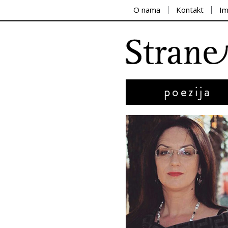
O nama
Kontakt
I
poezija