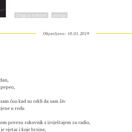
Dragica Ivanović
poezija
Objavljeno: 10.01.2019
 dan,
i pepeo,
isam čuo kad su rekli da sam živ
 zjene u redu
om povezu rokovnik s izvještajem za radio,
 je vjetar i koje brzine,