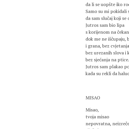
da li se uopšte iko ro
Samo su mi pokidali 
da sam slučaj koji se
Jutros sam bio lipa
s korijenom na čekan
dok me ne iščupaju, 
i grana, bez cvjetanja
bez urezanih slova i 
bez sjećanja na ptice
Jutros sam plakao po
kada su rekli da halu
MISAO
Misao,
tvoja misao
nepovratna, neizreč