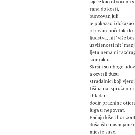
siječe kao otvorena 
rana do kosti,
buntovan juli
je pokazao i dokazao
otrovan početak i kra
ljudstva, nit’ više b
uzvišenosti nit’ man
ljeta nema ni razdra
sumraka.
Skršili su uboge udov
a očvrsli dušu
stradalnici koji vjeruj
tišina na ispruženu 
i hladan
dodir praznine otjera
luga u nepovrat.
Padaju kiše i horizon
duša ište nasmijane o
mjesto suze.