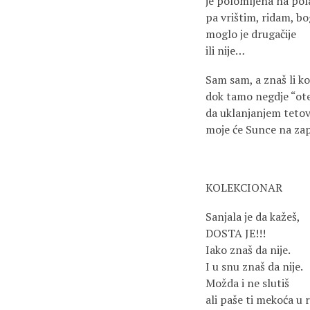
je polomljena na pol
pa vrištim, ridam, bo
moglo je drugačije
ili nije…
Sam sam, a znaš li ko
dok tamo negdje “ote
da uklanjanjem teto
moje će Sunce na zap
KOLEKCIONAR
Sanjala je da kažeš,
DOSTA JE!!!
Iako znaš da nije.
I u snu znaš da nije.
Možda i ne slutiš
ali paše ti mekoća u r