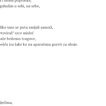
a i nema popravke,
gohulim u sebi, na sebe,
liko smo se puta smijali samoći,
toviraš” srce misleć
važe brišemo tragove,
ešću iza šake ko na aparatima goreti za oboje.
iječima,