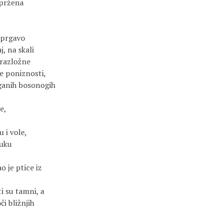
spržena
 prgavo
j, na skali
ezrazložne
je poniznosti,
ganih bosonogih
e,
u i vole,
ruku
o je ptice iz
ti su tamni, a
či bližnjih