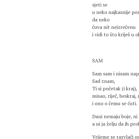
sjeti se
u neko najkasnije p
da neko
čuva nit neizrečenu
i vidi to što kriješ u o
SAM
Sam sam i nisam napis
Sad znam,
Ti si početak (i kraj),
misao, riječ, beskraj
i ono o čemu se ćuti.
Dani nemaju boje, ni 
a ni ja želju da ih p
Vrijeme se razvlači 