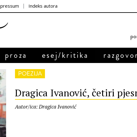
mpressum
Indeks autora
por
proza
esej/kritika
razgovo
POEZIJA
Dragica Ivanović, četiri pje
Autor/ica: Dragica Ivanović