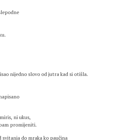
oslepodne
ku.
ao nijedno slovo od jutra kad si otišla.
, napisano
miris, ni ukus,
robam promijeniti.
od svitanja do mraka ko paučina