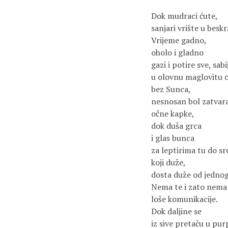
Dok mudraci ćute,
sanjari vrište u beskr
Vrijeme gadno,
oholo i gladno
gazi i potire sve, sabi
u olovnu maglovitu c
bez Sunca,
nesnosan bol zatvar
očne kapke,
dok duša grca
i glas bunca
za leptirima tu do sr
koji duže,
dosta duže od jednog
Nema te i zato nema 
loše komunikacije.
Dok daljine se
iz sive pretaču u pu