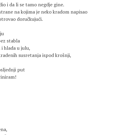
dio i da li se tamo negdje gine.
strane na kojima je neko kradom napisao
 otrovao doručkujući.
ju
bez stabla
 i hlada u julu,
kradenih susretanja ispod krošnji,
.
sljednji put
ciniram!
ena,