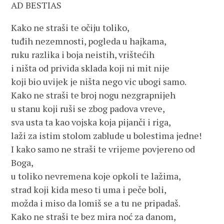
AD BESTIAS
Kako ne straši te očiju toliko,
tuđih nezemnosti, pogleda u hajkama,
ruku razlika i boja neistih, vrištećih
i ništa od privida sklada koji ni mit nije
koji bio uvijek je ništa nego vic ubogi samo.
Kako ne straši te broj nogu nezgrapnijeh
u stanu koji ruši se zbog padova vreve,
sva usta ta kao vojska koja pijanči i riga,
laži za istim stolom zablude u bolestima jedne!
I kako samo ne straši te vrijeme povjereno od
Boga,
u toliko nevremena koje opkoli te lažima,
strad koji kida meso ti uma i peče boli,
možda i miso da lomiš se a tu ne pripadaš.
Kako ne straši te bez mira noć za danom,