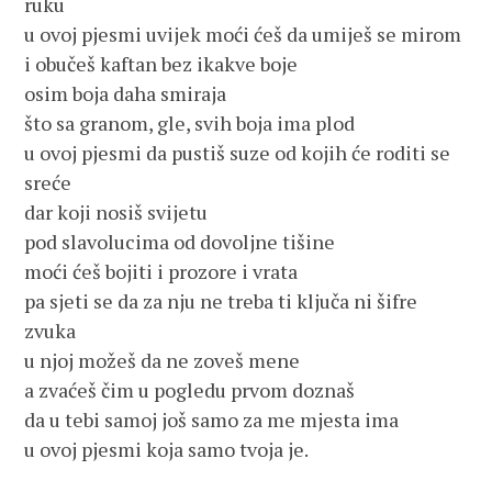
ruku
u ovoj pjesmi uvijek moći ćeš da umiješ se mirom
i obučeš kaftan bez ikakve boje
osim boja daha smiraja
što sa granom, gle, svih boja ima plod
u ovoj pjesmi da pustiš suze od kojih će roditi se
sreće
dar koji nosiš svijetu
pod slavolucima od dovoljne tišine
moći ćeš bojiti i prozore i vrata
pa sjeti se da za nju ne treba ti ključa ni šifre
zvuka
u njoj možeš da ne zoveš mene
a zvaćeš čim u pogledu prvom doznaš
da u tebi samoj još samo za me mjesta ima
u ovoj pjesmi koja samo tvoja je.