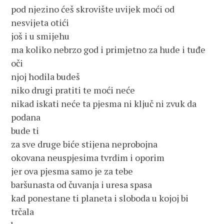
pod njezino ćeš skrovište uvijek moći od
nesvijeta otići
još i u smijehu
ma koliko nebrzo god i primjetno za hude i tuđe
oči
njoj hodila budeš
niko drugi pratiti te moći neće
nikad iskati neće ta pjesma ni ključ ni zvuk da
podana
bude ti
za sve druge biće stijena neprobojna
okovana neuspjesima tvrdim i oporim
jer ova pjesma samo je za tebe
baršunasta od čuvanja i uresa spasa
kad ponestane ti planeta i sloboda u kojoj bi
trčala