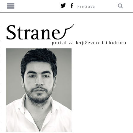
portal za književnost i kulturu
TIKA
ORI
T
SUM