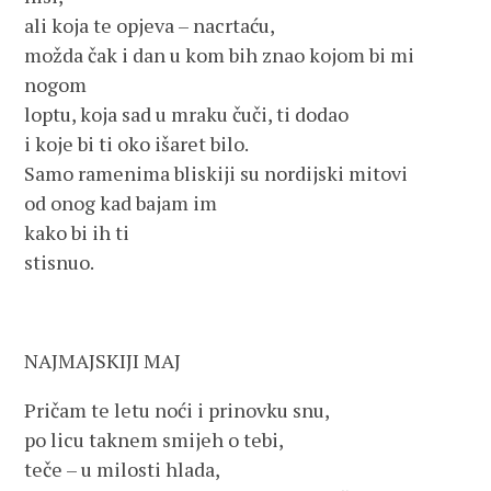
ali koja te opjeva – nacrtaću,
možda čak i dan u kom bih znao kojom bi mi
nogom
loptu, koja sad u mraku čuči, ti dodao
i koje bi ti oko išaret bilo.
Samo ramenima bliskiji su nordijski mitovi
od onog kad bajam im
kako bi ih ti
stisnuo.
NAJMAJSKIJI MAJ
Pričam te letu noći i prinovku snu,
po licu taknem smijeh o tebi,
teče – u milosti hlada,