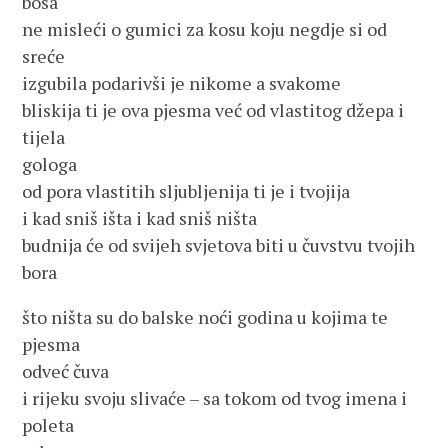
bosa
ne misleći o gumici za kosu koju negdje si od
sreće
izgubila podarivši je nikome a svakome
bliskija ti je ova pjesma već od vlastitog džepa i
tijela
gologa
od pora vlastitih sljubljenija ti je i tvojija
i kad sniš išta i kad sniš ništa
budnija će od svijeh svjetova biti u čuvstvu tvojih
bora
što ništa su do balske noći godina u kojima te
pjesma
odveć čuva
i rijeku svoju slivaće – sa tokom od tvog imena i
poleta