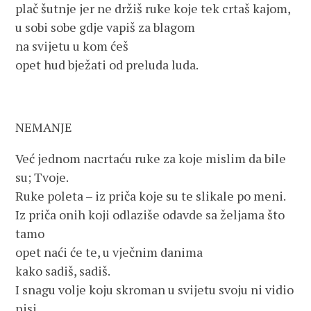
plač šutnje jer ne držiš ruke koje tek crtaš kajom,
u sobi sobe gdje vapiš za blagom
na svijetu u kom ćeš
opet hud bježati od preluda luda.
NEMANJE
Već jednom nacrtaću ruke za koje mislim da bile
su; Tvoje.
Ruke poleta – iz priča koje su te slikale po meni.
Iz priča onih koji odlaziše odavde sa željama što
tamo
opet naći će te, u vječnim danima
kako sadiš, sadiš.
I snagu volje koju skroman u svijetu svoju ni vidio
nisi,