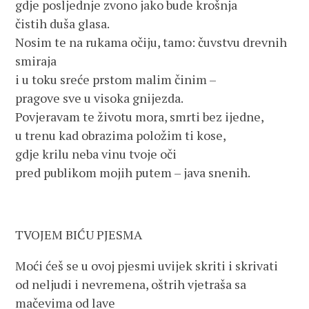
gdje posljednje zvono jako bude krošnja
čistih duša glasa.
Nosim te na rukama očiju, tamo: čuvstvu drevnih
smiraja
i u toku sreće prstom malim činim –
pragove sve u visoka gnijezda.
Povjeravam te životu mora, smrti bez ijedne,
u trenu kad obrazima položim ti kose,
gdje krilu neba vinu tvoje oči
pred publikom mojih putem – java snenih.
TVOJEM BIĆU PJESMA
Moći ćeš se u ovoj pjesmi uvijek skriti i skrivati
od neljudi i nevremena, oštrih vjetraša sa
mačevima od lave