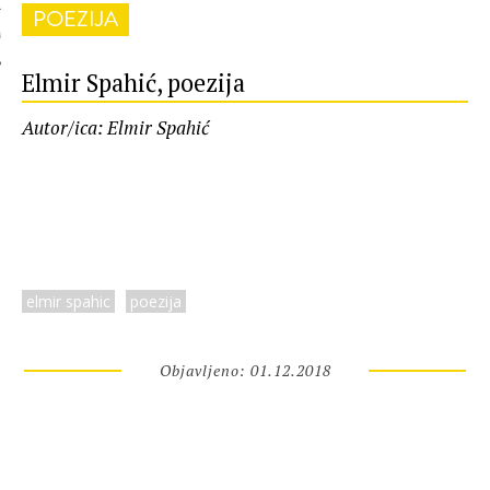
POEZIJA
 AUTORA
Elmir Spahić, poezija
Autor/ica: Elmir Spahić
elmir spahic
poezija
Objavljeno: 01.12.2018