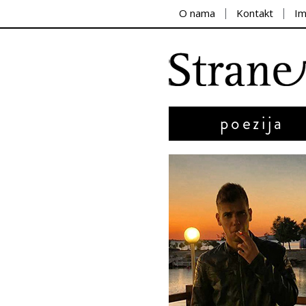
O nama
Kontakt
I
poezija