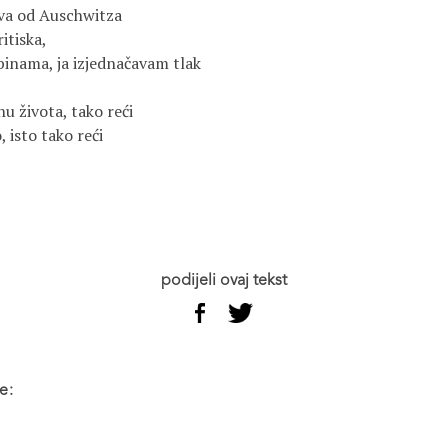
tva od Auschwitza
itiska,
binama, ja izjednačavam tlak
hu života, tako reći
 isto tako reći
podijeli ovaj tekst
e: