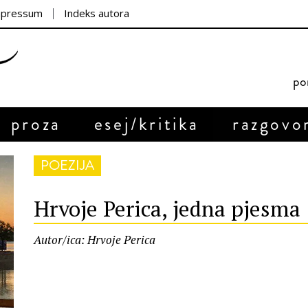
mpressum
Indeks autora
por
proza
esej/kritika
razgovo
POEZIJA
Hrvoje Perica, jedna pjesma
Autor/ica: Hrvoje Perica