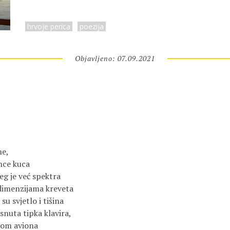
hrvoje perica
poezija
Objavljeno: 07.09.2021
ne,
nce kuca
jeg je već spektra
dimenzijama kreveta
su svjetlo i tišina
isnuta tipka klavira,
rom aviona