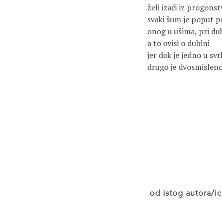
želi izaći iz progons
svaki šum je poput pr
onog u ušima, pri du
a to ovisi o dubini
jer dok je jedno u svr
drugo je dvosmisleno,
od istog autora/ic