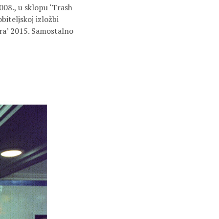
008., u sklopu ‘Trash
iteljskoj izložbi
ara’ 2015. Samostalno