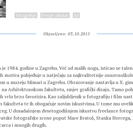
fotografije
hrvoje zalukar
itd
Objavljeno: 03.10.2015
 je 1984. godine u Zagrebu. Već od malih nogu, isticao se talen
nih motiva pobjeđuje u natječaju za najkvalitetnije osnovnoškol
nom u muzeju Mimari u Zagrebu. Obrazovanje nastavlja u X. gim
na na Arhitektonskom fakultetu, smjer grafički dizajn. Tamo po
 ih vrlo brzo favorizira. Kao zaljubljenik u fotografiju i film nas
van fakulteta te ih obogaćuje novim iskustvima. U tome mu uveli
eg. U dosadašnjem desetogodišnjem iskustvu freelance fotogr
atske fotografske scene poput Mare Bratoš, Stanka Hercega, 
carca i mnogih drugih.