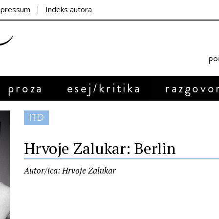
mpressum
Indeks autora
por
proza
esej/kritika
razgovo
ITD
Hrvoje Zalukar: Berlin
Autor/ica: Hrvoje Zalukar