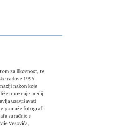
tom za likovnost, te
ske radove 1995.
naziji nakon koje
bliže upoznaje medij
tavlja usavršavati
ke pomaže fotograf i
afa surađuje s
Mie Vesovića,