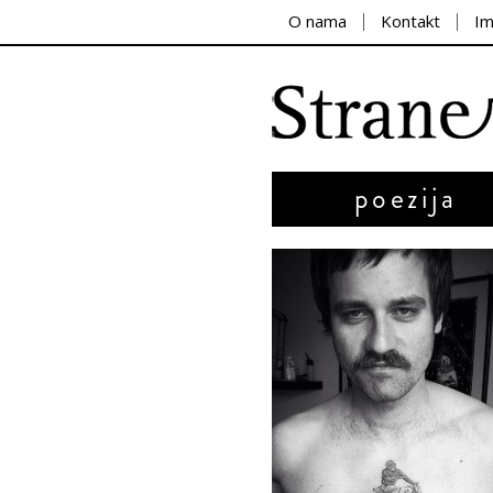
O nama
Kontakt
I
poezija