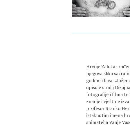
Hrvoje Zalukar rođen
njegova slika sakral
godine i biva izlože
upisuje studij Dizaj
fotografije i filma te
znanje i vještine iz
profesor Stanko Herc
istaknutim imena hrv
snimatelja Vanje Vas