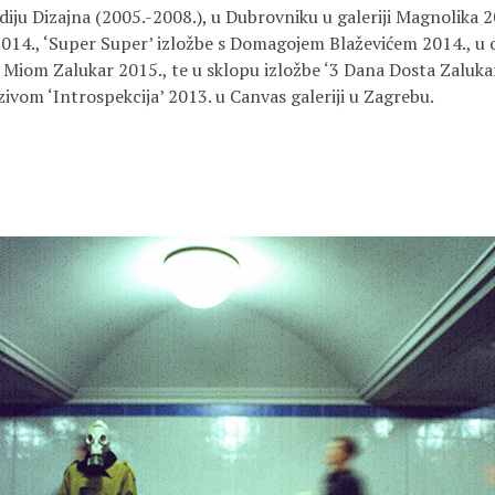
iju Dizajna (2005.-2008.), u Dubrovniku u galeriji Magnolika 2
014., ‘Super Super’ izložbe s Domagojem Blaževićem 2014., u ob
m Miom Zalukar 2015., te u sklopu izložbe ‘3 Dana Dosta Zaluk
ivom ‘Introspekcija’ 2013. u Canvas galeriji u Zagrebu.