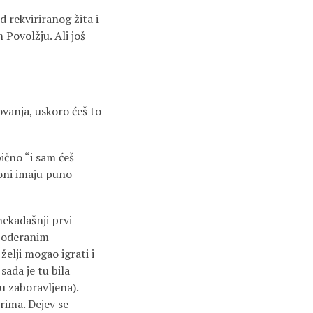
 rekviriranog žita i
 Povolžju. Ali još
tovanja, uskoro ćeš to
bično “i sam ćeš
 oni imaju puno
nekadašnji prvi
 poderanim
elji mogao igrati i
 sada je tu bila
tu zaboravljena).
rima. Dejev se