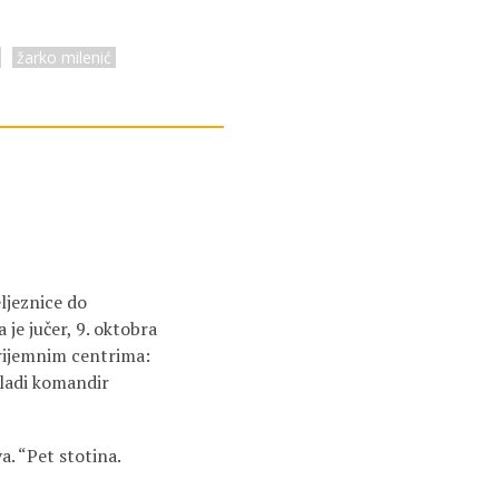
žarko milenić
eljeznice do
je jučer, 9. oktobra
 prijemnim centrima:
 mladi komandir
. “Pet stotina.