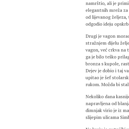
namrštio, ali je prim
elegantnih mreža za p
od lijevanog željeza, 
odgodio ideju opskrb
Drugi je vagon morao 
stražnjem dijelu želj
vagon, već crkva na t
ga je bilo teško pril
bronza s kupole, rast
Dejev je dobio i taj 
upitao je šef stolars
rukom. Možda bi stale 
Nekoliko dana kasnije
napravljena od blanj
dimnjak virio je iz 
slijepim ulicama Simb