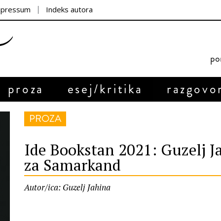
mpressum
Indeks autora
por
proza
esej/kritika
razgovo
PROZA
Ide Bookstan 2021: Guzelj J
za Samarkand
Autor/ica: Guzelj Jahina