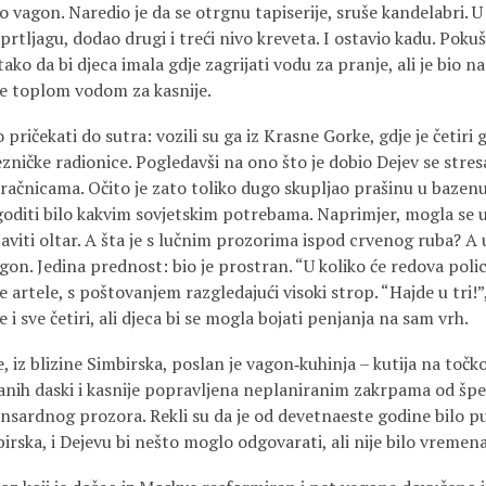
io vagon. Naredio je da se otrgnu tapiserije, sruše kandelabri. U
rtljagu, dodao drugi i treći nivo kreveta. I ostavio kadu. Pokuša
tako da bi djeca imala gdje zagrijati vodu za pranje, ali je bio 
e toplom vodom za kasnije.
pričekati do sutra: vozili su ga iz Krasne Gorke, gdje je četiri 
ezničke radionice. Pogledavši na ono što je dobio Dejev se stresa
račnicama. Očito je zato toliko dugo skupljao prašinu u bazenu
agoditi bilo kakvim sovjetskim potrebama. Naprimjer, mogla se 
aviti oltar. A šta je s lučnim prozorima ispod crvenog ruba? A
vagon. Jedina prednost: bio je prostran. “U koliko će redova poli
ke artele, s poštovanjem razgledajući visoki strop. “Hajde u tri
i sve četiri, ali djeca bi se mogla bojati penjanja na sam vrh.
, iz blizine Simbirska, poslan je vagon‑kuhinja – kutija na točk
anih daski i kasnije popravljena neplaniranim zakrpama od šper
mansardnog prozora. Rekli su da je od devetnaeste godine bilo 
irska, i Dejevu bi nešto moglo odgovarati, ali nije bilo vremena