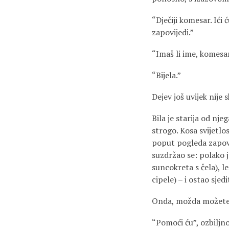
“Dječiji komesar. Ići
zapovijedi.”
“Imaš li ime, komesa
“Bijela.”
Dejev još uvijek nije 
Bila je starija od njeg
strogo. Kosa svijetl
poput pogleda zapovje
suzdržao se: polako 
suncokreta s čela), 
cipele) – i ostao sjed
Onda, možda možete p
“Pomoći ću”, ozbiljn