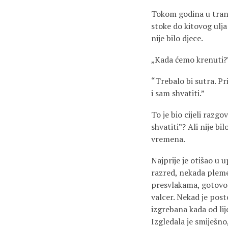
Tokom godina u transp
stoke do kitovog ulja
nije bilo djece.
„Kada ćemo krenuti?
“Trebalo bi sutra. Pri
i sam shvatiti.”
To je bio cijeli razg
shvatiti”? Ali nije b
vremena.
Najprije je otišao u 
razred, nekada pleme
presvlakama, gotovo 
valcer. Nekad je posto
izgrebana kada od lij
Izgledala je smiješn