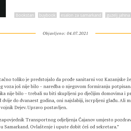
Bookstan
buybook
esalon za samarkand
guzelj jahina
Objavljeno: 04.07.2021
– tačno toliko je predstojalo da prođe sanitarni voz Kazanjske ž
 voza još nije bilo – naredba o njegovom formiranju potpisana 
ka nije bilo – trebali su biti skupljeni po dječijim domovima i
od dvije do dvanaest godina, oni najslabiji, iscrpljeni glađu. Ali
: vojnik Dejev. Upravo postavljen.
 zapovjednik Transportnog odjeljenja Čajanov umjesto pozdrava
 u Samarkand. Ovlaštenje i upute dobit ćeš od sekretara.”