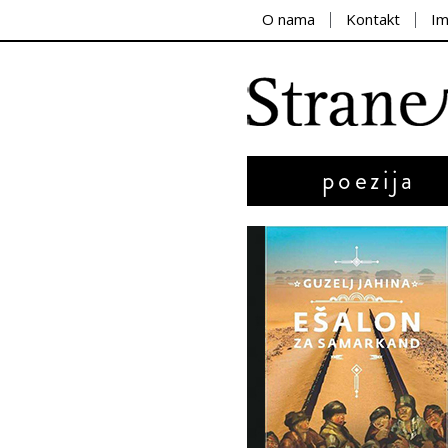
O nama
Kontakt
I
poezija