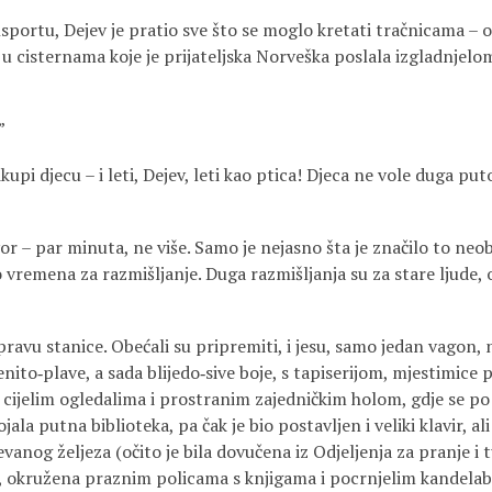
ortu, Dejev je pratio sve što se moglo kretati tračnicama – od
 u cisternama koje je prijateljska Norveška poslala izgladnjelom
”
kupi djecu – i leti, Dejev, leti kao ptica! Djeca ne vole duga pu
ovor – par minuta, ne više. Samo je nejasno šta je značilo to neo
ilo vremena za razmišljanje. Duga razmišljanja su za stare ljude,
upravu stanice. Obećali su pripremiti, i jesu, samo jedan vagon, 
nito‑plave, a sada blijedo‑sive boje, s tapiserijom, mjestimice
cijelim ogledalima i prostranim zajedničkim holom, gdje se po ž
jala putna biblioteka, pa čak je bio postavljen i veliki klavir, ali
evanog željeza (očito je bila dovučena iz Odjeljenja za pranje i 
o, okružena praznim policama s knjigama i pocrnjelim kandelab