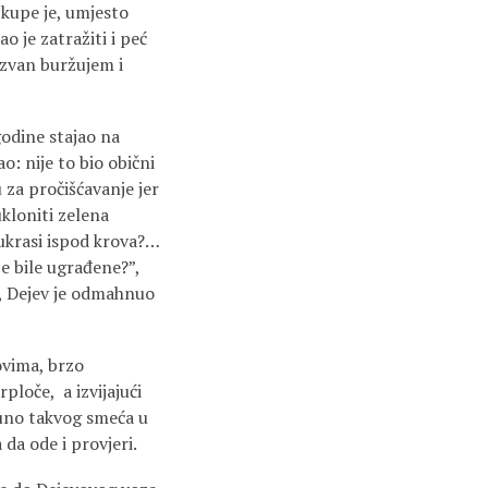
 kupe je, umjesto
o je zatražiti i peć
nazvan buržujem i
godine stajao na
o: nije to bio obični
 za pročišćavanje jer
ukloniti zelena
 ukrasi ispod krova?…
ce bile ugrađene?”,
!”, Dejev je odmahnuo
ovima, brzo
ploče, a izvijajući
puno takvog smeća u
 da ode i provjeri.