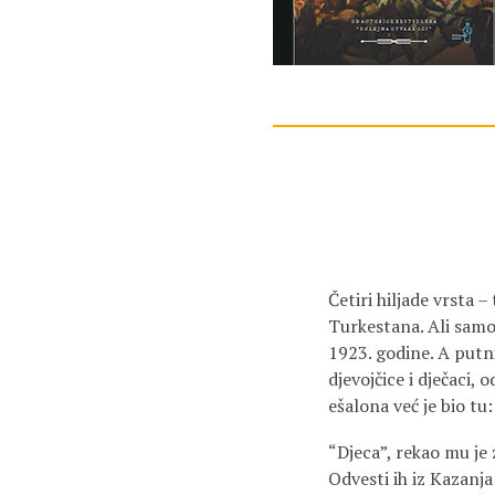
Četiri hiljade vrsta 
Turkestana. Ali samog
1923. godine. A putni
djevojčice i dječaci, 
ešalona već je bio tu
“Djeca”, rekao mu je
Odvesti ih iz Kazanja