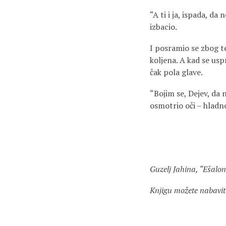
“A ti i ja, ispada, da
izbacio.
I posramio se zbog te
koljena. A kad se usp
čak pola glave.
“Bojim se, Dejev, da n
osmotrio oči – hlad
Guzelj Jahina, “Ešalo
Knjigu možete nabavit