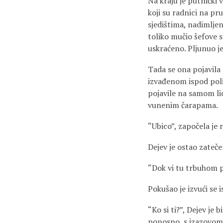
Na kraju je putnički 
koji su radnici na pr
sjedištima, nadimljeni
toliko mučio šefove st
uskraćeno. Pljunuo je
Tada se ona pojavila
izvađenom ispod poli
pojavile na samom lic
vunenim čarapama.
“Ubico”, započela je 
Dejev je ostao zatečen
“Dok vi tu trbuhom p
Pokušao je izvući se i
“Ko si ti?”, Dejev je 
ponosno, s izazovom