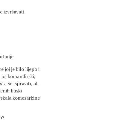
e izvršavati
pitanje.
 joj je bilo lijepo i
 joj komandirski,
a se ispraviti, ali
enih ljuski
prskala komesarkine
u?