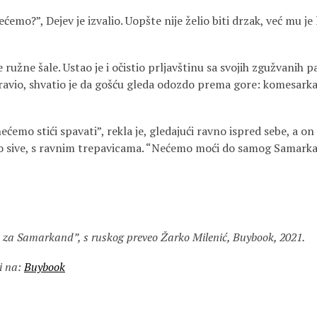
 nećemo?”, Dejev je izvalio. Uopšte nije želio biti drzak, već mu je
 ružne šale. Ustao je i očistio prljavštinu sa svojih zgužvanih p
ravio, shvatio je da gošću gleda odozdo prema gore: komesarka B
ećemo stići spavati”, rekla je, gledajući ravno ispred sebe, a on 
no sive, s ravnim trepavicama. “Nećemo moći do samog Samark
n za Samarkand”, s ruskog preveo Žarko Milenić, Buybook, 2021.
i na:
Buybook