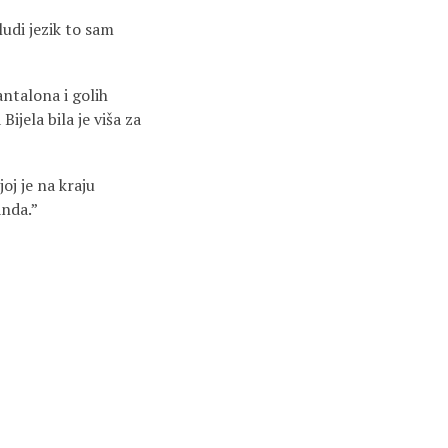
 ludi jezik to sam
antalona i golih
ijela bila je viša za
joj je na kraju
anda.”