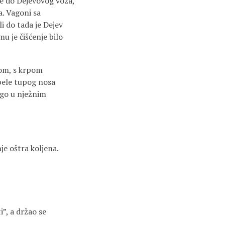
je do Dejevovog voza,
a. Vagoni sa
li do tada je Dejev
mu je čišćenje bilo
dom, s krpom
ipele tupog nosa
ego u nježnim
nje oštra koljena.
i”, a držao se