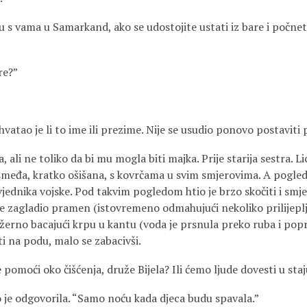
 ću s vama u Samarkand, ako se udostojite ustati iz bare i počnet
re?”
shvatao je li to ime ili prezime. Nije se usudio ponovo postaviti 
a, ali ne toliko da bi mu mogla biti majka. Prije starija sestra. Lice
osmeđa, kratko ošišana, s kovrčama u svim smjerovima. A pogled
dnika vojske. Pod takvim pogledom htio je brzo skočiti i smjest
je zagladio pramen (istovremeno odmahujući nekoliko prilijeplj
ležerno bacajući krpu u kantu (voda je prsnula preko ruba i po
iti na podu, malo se zabacivši.
omoći oko čišćenja, druže Bijela? Ili ćemo ljude dovesti u staj
o je odgovorila. “Samo noću kada djeca budu spavala.”