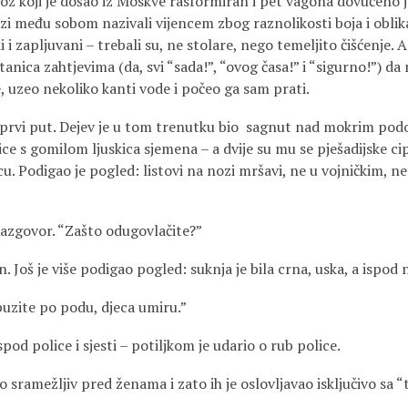
voz koji je došao iz Moskve rasformiran i pet vagona dovučeno 
uzi među sobom nazivali vijencem zbog raznolikosti boja i oblik
 i zapljuvani – trebali su, ne stolare, nego temeljito čišćenje. A
anica zahtjevima (da, svi “sada!”, “ovog časa!” i “sigurno!”) da 
, uzeo nekoliko kanti vode i počeo ga sam prati.
 prvi put. Dejev je u tom trenutku bio sagnut nad mokrim po
ce s gomilom ljuskica sjemena – a dvije su mu se pješadijske c
u. Podigao je pogled: listovi na nozi mršavi, ne u vojničkim, n
razgovor. “Zašto odugovlačite?”
. Još je više podigao pogled: suknja je bila crna, uska, a ispod 
uzite po podu, djeca umiru.”
spod police i sjesti – potiljkom je udario o rub police.
bio sramežljiv pred ženama i zato ih je oslovljavao isključivo sa “t
.