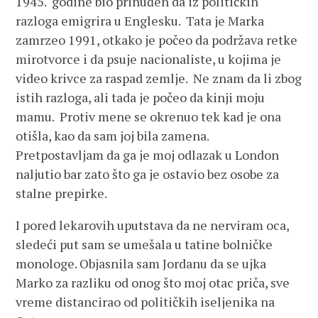
1945. godine bio prinuđen da iz političkih
razloga emigrira u Englesku. Tata je Marka
zamrzeo 1991, otkako je počeo da podržava retke
mirotvorce i da psuje nacionaliste, u kojima je
video krivce za raspad zemlje. Ne znam da li zbog
istih razloga, ali tada je počeo da kinji moju
mamu. Protiv mene se okrenuo tek kad je ona
otišla, kao da sam joj bila zamena.
Pretpostavljam da ga je moj odlazak u London
naljutio bar zato što ga je ostavio bez osobe za
stalne prepirke.
I pored lekarovih uputstava da ne nerviram oca,
sledeći put sam se umešala u tatine bolničke
monologe. Objasnila sam Jordanu da se ujka
Marko za razliku od onog što moj otac priča, sve
vreme distancirao od političkih iseljenika na