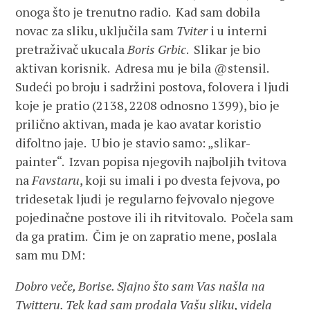
onoga što je trenutno radio. Kad sam dobila
novac za sliku, uključila sam
Tviter
i u interni
pretraživač ukucala
Boris Grbic
. Slikar je bio
aktivan korisnik. Adresa mu je bila @stensil.
Sudeći po broju i sadržini postova, folovera i ljudi
koje je pratio (2138, 2208 odnosno 1399), bio je
prilično aktivan, mada je kao avatar koristio
difoltno jaje. U bio je stavio samo: „slikar­
painter“. Izvan popisa njegovih najboljih tvitova
na
Favstaru
, koji su imali i po dvesta fejvova, po
tridesetak ljudi je regularno fejvovalo njegove
pojedinačne postove ili ih ritvitovalo. Počela sam
da ga pratim. Čim je on zapratio mene, poslala
sam mu DM:
Dobro veče, Borise. Sjajno što sam Vas našla na
Twitteru. Tek kad sam prodala Vašu sliku, videla