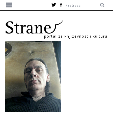
portal za književnost i kulturu
TIKA
ORI
T
SUM