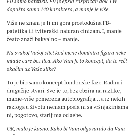
FB samo patetiku. FB je epski raspričan dok TW
dopušta samo 140 karaktera, a manje je više.
Više ne znam je li mi gora prostodušna FB-
patetika ili tviteraški nafuran cinizam. I, manje
često znači bukvalno – manje.
Na svakoj Vašoj slici kod mene dominira figura neke
mlade cure bez lica. Ako Vam je to koncept, da te reči
okačim uz Vaše slike?
To je bio samo koncept londonske faze. Radim i
drugačije stvari. Sve je to, bez obzira na razlike,
manje-više pomerena autobiografija… a iz nekih
razloga u životu nemam posla ni sa vršnjakinjama
ni, pogotovo, starijima od sebe.
OK, malo je kasno. Kako bi Vam odgovaralo da Vam