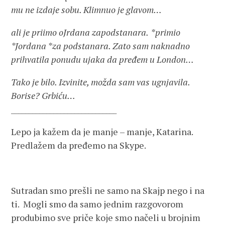
mu ne izdaje sobu. Klimnuo je glavom…
ali je priimo oJrdana zapodstanara.
*primio
*Jordana *za podstanara. Zato sam naknadno
prihvatila ponudu ujaka da pređem u London…
Tako je bilo. Izvinite, možda sam vas ugnjavila.
Borise? Grbiću…
______________________________
Lepo ja kažem da je manje – manje, Katarina.
Predlažem da pređemo na Skype.
Sutradan smo prešli ne samo na Skajp nego i na
ti. Mogli smo da samo jednim razgovorom
produbimo sve priče koje smo načeli u brojnim