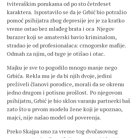
tviteraškim porukama od po sto četrdeset
karaktera. Ispostavilo se da je Grbić bio potražio
pomoć psihijatra zbog depresije jer je za kratko
vreme ostao bez mlađeg brata i oca Njegov
burazer koji se amaterski bavio kriminalom,
stradao je od profesionalaca: crnogorske mafije.
Odmah za njim, od tuge je otišao i otac.
Majku je sve to pogodilo mnogo manje nego
Grbića. Rekla mu je da bi njih dvoje, jedini
preživeli članovi porodice, morali da se okrenu
jedno drugom i potisnu prošlost. Po njegovom
psihijatru, Grbić je bio sklon varanju partnerki baš
zato što u prvom modelu žene koji je upoznao,
majci, nije našao model od poverenja.
Preko Skajpa smo za vreme tog dvočasovnog