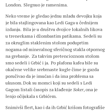
London. Slegnuo je ramenima.
Neko vreme je gledao jednu mladu devojku koja
je bila stajlingovana kao Ledi Gaga u čednijem
izdanju. Bila je u društvu dvojice lokalnih likova
u trenerkama i džombastim patikama. Sedeli su
za okruglim staklenim stolom poduprtim
nogama od mineralnog sferičnog stakla otpornog
na grebanje. Za takvim pretencioznom stolom
smo sedeli i Grbić i ja. Po plafonu kafea bile su
okačene velike srebrnaste kugle čime je gazda
poručivao da je imućan i da ima problema sa
ukusom. Dok su momci koji su sedeli s Ledi
Gagom listali časopis za klađenje
Soker
, ona je
lenjo očijukala s Grbićem.
Snimivši flert, kao i da ih Grbić krišom fotografiše