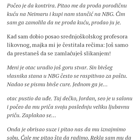
Počeo je da kontrira. Pitao me da proda porodičnu
kuću na Neimaru i kupi nam stančić na NBG. Čim
sam ga zamolila da ne proda kuću, prodao ju je.
Kad sam dobio posao srednjoškolskog profesora
likovnog, majka mi je čestitala rečima: Još samo
da prestaneš da se zamlaćuješ slikanjem!
Meni je otac uradio još goru stvar. Sin bivšeg
vlasnika stana u NBG često se raspitivao za poštu.
Nadao se pismu bivše cure. Jednom ga je…
otac pustio da uđe. Taj dečko, Jordan, seo je u salonu
i počeo da mu priča svoju poslednju veliku ljubavnu
priču. Zaplakao se…
Onda je obrisao suze i pitao nas da mu iznajmimo
sobu. Ćale me pitao šta da radimo. Rekla sam mu da