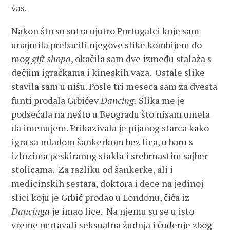
vas.
Nakon što su sutra ujutro Portugalci koje sam
unajmila prebacili njegove slike kombijem do
mog
gift shopa
, okačila sam dve između stalaža s
dečjim igračkama i kineskih vaza. Ostale slike
stavila sam u nišu. Posle tri meseca sam za dvesta
funti prodala Grbićev
Dancing.
Slika me je
podsećala na nešto u Beogradu što nisam umela
da imenujem. Prikazivala je pijanog starca kako
igra sa mladom šankerkom bez lica, u baru s
izlozima peskiranog stakla i srebrnastim sajber
stolicama. Za razliku od šankerke, ali i
medicinskih sestara, doktora i dece na jedinoj
slici koju je Grbić prodao u Londonu, čiča iz
Dancinga
je imao lice. Na njemu su se u isto
vreme ocrtavali seksualna žudnja i čuđenje zbog