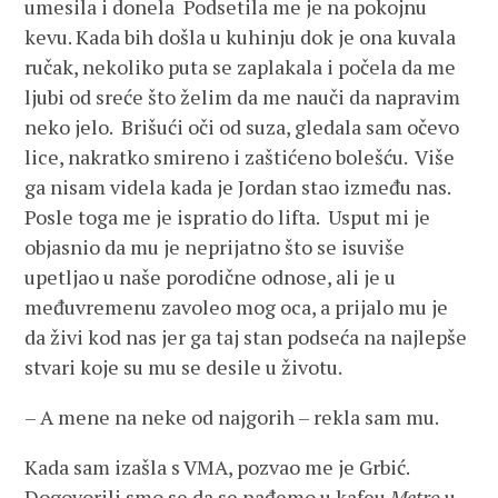
umesila i donela Podsetila me je na pokojnu
kevu. Kada bih došla u kuhinju dok je ona kuvala
ručak, nekoliko puta se zaplakala i počela da me
ljubi od sreće što želim da me nauči da napravim
neko jelo. Brišući oči od suza, gledala sam očevo
lice, nakratko smireno i zaštićeno bolešću. Više
ga nisam videla kada je Jordan stao između nas.
Posle toga me je ispratio do lifta. Usput mi je
objasnio da mu je neprijatno što se isuviše
upetljao u naše porodične odnose, ali je u
međuvremenu zavoleo mog oca, a prijalo mu je
da živi kod nas jer ga taj stan podseća na najlepše
stvari koje su mu se desile u životu.
– A mene na neke od najgorih – rekla sam mu.
Kada sam izašla s VMA, pozvao me je Grbić.
Dogovorili smo se da se nađemo u kafeu
Metro
u