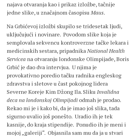
najava otvaranja kao i prikaz izložbe, tačnije
jedne slike, u značajnom časopisu
Maus
.
Na Grbićevoj izložbi skupilo se tridesetak ljudi,
uključujući i novinare. Povodom slike koja je
semplovala sekvencu kontroverzne tačke lekara i
medicinskih sestara, pripadnika
National Health
Servicea
na otvaranju londonske Olimpijade, Boris
Grbić je dao dva intervjua. U njima je
provokativno poredio tačku radnika engleskog
zdravstva i sletove u čast pokojnog lidera
Severne Koreje Kim Džong Ila. Sliku
Invalidna
deca na londonskoj Olimpijadi
odmah je prodao.
Rekao mi je i kako bi, da je imao još slika, tada
sigurno uvalio još ponešto. Uradio ih je tek
kasnije, do kraja stipendije. Ponudio ih je meni i
mojoj „galeriji“. Objasnila sam mu da ja u stvari