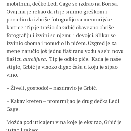
mobilnim, dečko Ledi Gage se izdrao na Borisa.
Ovaj mu je rekao da ih je snimio greškom i
ponudio da izbriše fotografiju sa memorijske
kartice. Tip je tražio da Grbić obavezno obriše
fotografiju i izvini se njemu i devojci. Slikar se
izvinio oboma i ponudio ih pićem. Uzgred je za
mene naručio još jednu flaširanu vodu a sebi novu
flašicu
aurelijusa
. Tip je odbio piće. Kada je naše
stiglo, Grbić je visoko digao čašu u koju je sipao
vino.
– Živeli, gospodo! – nazdravio je Grbić.
– Kakav kreten – promrmljao je drug dečka Ledi
Gage.
Možda pod uticajem vina koje je eksirao, Grbić je
ustao i rekao: