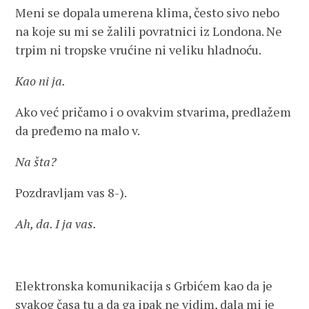
Meni se dopala umerena klima, često sivo nebo
na koje su mi se žalili povratnici iz Londona. Ne
trpim ni tropske vrućine ni veliku hladnoću.
Kao ni ja.
Ako već pričamo i o ovakvim stvarima, predlažem
da pređemo na malo v.
Na šta?
Pozdravljam vas 8-).
Ah, da. I ja vas.
Elektronska komunikacija s Grbićem kao da je
svakog časa tu a da ga ipak ne vidim, dala mi je