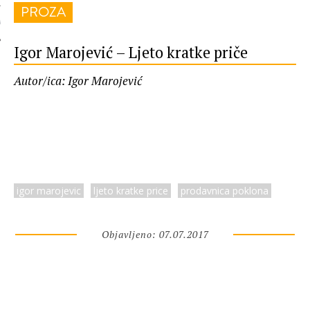
PROZA
 AUTORA
Igor Marojević – Ljeto kratke priče
Autor/ica: Igor Marojević
igor marojevic
ljeto kratke price
prodavnica poklona
Objavljeno: 07.07.2017