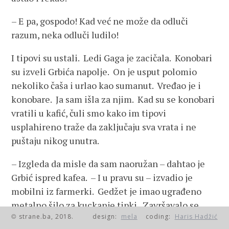
– E pa, gospodo! Kad već ne može da odluči
razum, neka odluči ludilo!
I tipovi su ustali. Ledi Gaga je zacičala. Konobari
su izveli Grbića napolje. On je usput polomio
nekoliko čaša i urlao kao sumanut. Vređao je i
konobare. Ja sam išla za njim. Kad su se konobari
vratili u kafić, čuli smo kako im tipovi
usplahireno traže da zaključaju sva vrata i ne
puštaju nikog unutra.
– Izgleda da misle da sam naoružan – dahtao je
Grbić ispred kafea. – I u pravu su – izvadio je
mobilni iz farmerki. Gedžet je imao ugrađeno
metalno šilo za kuckanje tipki. Završavalo se
strane.ba, 2018.
design:
mela
coding:
Haris Hadžić
polulučnim zaobljenjem od plastike koje se
©