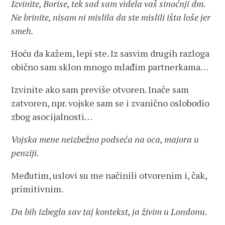
Izvinite, Borise, tek sad sam videla vaš sinoćnji dm.
Ne brinite, nisam ni mislila da ste mislili išta loše jer
smeh.
Hoću da kažem, lepi ste. Iz sasvim drugih razloga
obično sam sklon mnogo mlađim partnerkama…
Izvinite ako sam previše otvoren. Inače sam
zatvoren, npr. vojske sam se i zvanično oslobodio
zbog asocijalnosti…
Vojska mene neizbežno podseća na oca, majora u
penziji.
Međutim, uslovi su me načinili otvorenim i, čak,
primitivnim.
Da bih izbegla sav taj kontekst, ja živim u Londonu.