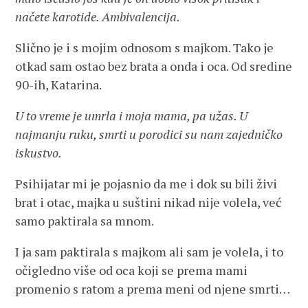
načete karotide. Ambivalencija.
Slično je i s mojim odnosom s majkom. Tako je
otkad sam ostao bez brata a onda i oca. Od sredine
90-ih, Katarina.
U to vreme je umrla i moja mama, pa užas. U
najmanju ruku, smrti u porodici su nam zajedničko
iskustvo.
Psihijatar mi je pojasnio da me i dok su bili živi
brat i otac, majka u suštini nikad nije volela, već
samo paktirala sa mnom.
I ja sam paktirala s majkom ali sam je volela, i to
očigledno više od oca koji se prema mami
promenio s ratom a prema meni od njene smrti…