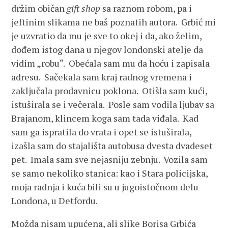
držim običan
gift shop
sa raznom robom, pa i
jeftinim slikama ne baš poznatih autora. Grbić mi
je uzvratio da mu je sve to okej i da, ako želim,
dođem istog dana u njegov londonski atelje da
vidim „robu“. Obećala sam mu da hoću i zapisala
adresu. Sačekala sam kraj radnog vremena i
zaključala prodavnicu poklona. Otišla sam kući,
istuširala se i večerala. Posle sam vodila ljubav sa
Brajanom, klincem koga sam tada viđala. Kad
sam ga ispratila do vrata i opet se istuširala,
izašla sam do stajališta autobusa dvesta dvadeset
pet. Imala sam sve nejasniju zebnju. Vozila sam
se samo nekoliko stanica: kao i Stara policijska,
moja radnja i kuća bili su u jugoistočnom delu
Londona, u Detfordu.
Možda nisam upućena, ali slike Borisa Grbića