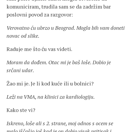
komuniciram, trudila sam se da zadržim bar
poslovni povod za razgovor:
Verovatno ću ubrzo u Beograd. Mogla bih vam doneti
novac od slike.
Raduje me što ću vas videti.
Moram da dođem. Otac mi je baš loše. Dobio je
srčani udar.
Žao mi je. Je li kod kuće ili u bolnici?
Leži na VMA, na klinici za kardiologiju.
Kako ste vi?
Iskreno, loše ali s 2. strane, moj odnos s ocem se
malo iščašio još kad je on dobio visok pritisak i