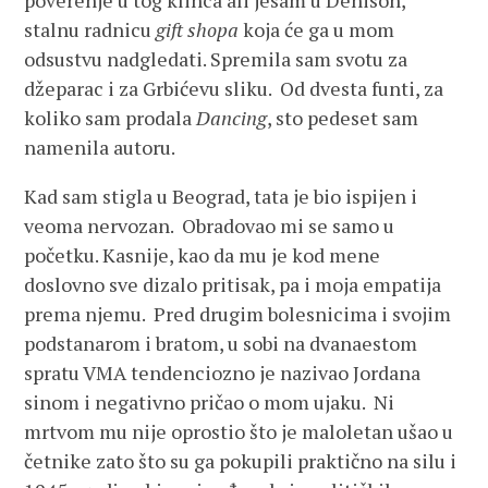
poverenje u tog klinca ali jesam u Denison,
stalnu radnicu
gift shopa
koja će ga u mom
odsustvu nadgledati. Spremila sam svotu za
džeparac i za Grbićevu sliku. Od dvesta funti, za
koliko sam prodala
Dancing
, sto pedeset sam
namenila autoru.
Kad sam stigla u Beograd, tata je bio ispijen i
veoma nervozan. Obradovao mi se samo u
početku. Kasnije, kao da mu je kod mene
doslovno sve dizalo pritisak, pa i moja empatija
prema njemu. Pred drugim bolesnicima i svojim
podstanarom i bratom, u sobi na dvanaestom
spratu VMA tendenciozno je nazivao Jordana
sinom i negativno pričao o mom ujaku. Ni
mrtvom mu nije oprostio što je maloletan ušao u
četnike zato što su ga pokupili praktično na silu i