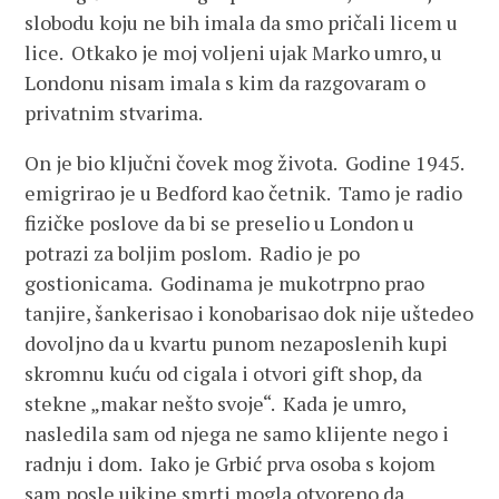
slobodu koju ne bih imala da smo pričali licem u
lice. Otkako je moj voljeni ujak Marko umro, u
Londonu nisam imala s kim da razgovaram o
privatnim stvarima.
On je bio ključni čovek mog života. Godine 1945.
emigrirao je u Bedford kao četnik. Tamo je radio
fizičke poslove da bi se preselio u London u
potrazi za boljim poslom. Radio je po
gostionicama. Godinama je mukotrpno prao
tanjire, šankerisao i konobarisao dok nije uštedeo
dovoljno da u kvartu punom nezaposlenih kupi
skromnu kuću od cigala i otvori gift shop, da
stekne „makar nešto svoje“. Kada je umro,
nasledila sam od njega ne samo klijente nego i
radnju i dom. Iako je Grbić prva osoba s kojom
sam posle ujkine smrti mogla otvoreno da