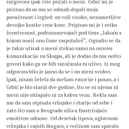
razgovora ipak više pričali o meni. Grbić mi je
priznao da su mu se odmah dopali moja
povučenost i izgled: on voli visoke, nenametljive
devojke kratke crne kose. Pripisao mi je i retku
ženstvenost, podrazumevajući pod time „lakoću s
kojom nosiš ono čime raspolažeš“, Ogradio se da
je takav utisak o meni stekao samo na osnovu
komunikacije na Skajpu, ali je dodao da mu nešto
govori kako ga ne bih razočarala ni uživo. Iz mog
odgovora bilo je jasno da se i on meni svideo.
Ipak, nisam želela da mešam emocije i posao, a i
Grbić je bio stariji dve godine, što se ni njemu ni
meni nije uklapalo ni za kakvu vezu. Rekla sam
mu da sam otpisala vršnjake i starije od sebe i
zato što sam u Beogradu ušla u frustrirajuće
emotivne odnose. Od desetak tipova, uglavnom
vršnjaka i vajnih drugara, s većinom sam spavala