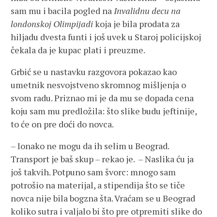
sam mu i bacila pogled na
Invalidnu decu na
londonskoj Olimpijadi
koja je bila prodata za
hiljadu dvesta funti i još uvek u Staroj policijskoj
čekala da je kupac plati i preuzme.
Grbić se u nastavku razgovora pokazao kao
umetnik nesvojstveno skromnog mišljenja o
svom radu. Priznao mi je da mu se dopada cena
koju sam mu predložila: što slike budu jeftinije,
to će on pre doći do novca.
– Ionako ne mogu da ih selim u Beograd.
Transport je baš skup – rekao je. – Naslika ću ja
još takvih. Potpuno sam švorc: mnogo sam
potrošio na materijal, a stipendija što se tiče
novca nije bila bogzna šta. Vraćam se u Beograd
koliko sutra i valjalo bi što pre otpremiti slike do