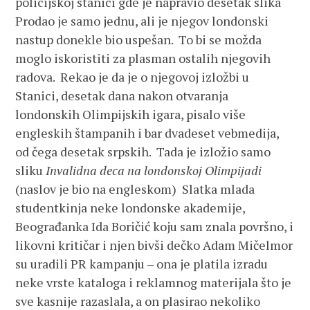
policijskoj stanici gde je napravio desetak slika
Prodao je samo jednu, ali je njegov londonski
nastup donekle bio uspešan. To bi se možda
moglo iskoristiti za plasman ostalih njegovih
radova. Rekao je da je o njegovoj izložbi u
Stanici, desetak dana nakon otvaranja
londonskih Olimpijskih igara, pisalo više
engleskih štampanih i bar dvadeset veb­medija,
od čega desetak srpskih. Tada je izložio samo
sliku
Invalidna deca na londonskoj Olimpijadi
(naslov je bio na engleskom) Slatka mlada
studentkinja neke londonske akademije,
Beograđanka Ida Boričić koju sam znala površno, i
likovni kritičar i njen bivši dečko Adam Mičelmor
su uradili PR kampanju – ona je platila izradu
neke vrste kataloga i reklamnog materijala što je
sve kasnije razaslala, a on plasirao nekoliko