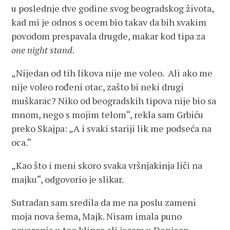
u poslednje dve godine svog beogradskog života,
kad mi je odnos s ocem bio takav da bih svakim
povodom prespavala drugde, makar kod tipa za
one night stand
.
„Nijedan od tih likova nije me voleo. Ali ako me
nije voleo rođeni otac, zašto bi neki drugi
muškarac? Niko od beogradskih tipova nije bio sa
mnom, nego s mojim telom“, rekla sam Grbiću
preko Skajpa: „A i svaki stariji lik me podseća na
oca.“
„Kao što i meni skoro svaka vršnjakinja liči na
majku“, odgovorio je slikar.
Sutradan sam sredila da me na poslu zameni
moja nova šema, Majk. Nisam imala puno