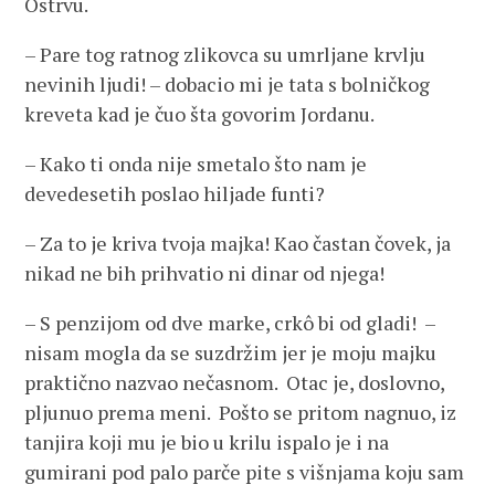
Ostrvu.
– Pare tog ratnog zlikovca su umrljane krvlju
nevinih ljudi! – dobacio mi je tata s bolničkog
kreveta kad je čuo šta govorim Jordanu.
– Kako ti onda nije smetalo što nam je
devedesetih poslao hiljade funti?
– Za to je kriva tvoja majka! Kao častan čovek, ja
nikad ne bih prihvatio ni dinar od njega!
– S penzijom od dve marke, crkô bi od gladi! –
nisam mogla da se suzdržim jer je moju majku
praktično nazvao nečasnom. Otac je, doslovno,
pljunuo prema meni. Pošto se pritom nagnuo, iz
tanjira koji mu je bio u krilu ispalo je i na
gumirani pod palo parče pite s višnjama koju sam