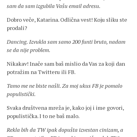
sam da sam izgubila Vašu email adresu.
Dobro veče, Katarina. Odlična vest! Koju sliku ste
prodali?
Dancing. Izvukla sam samo 200 funti bruto, nadam
se da nije problem.
Nikakav! Inače sam baš mislio da Vas za koji dan
potražim na Twitteru ili FB.
Tamo me ne biste našli. Za moj ukus FB je pomalo
populistički.
Svaka društvena mreža je, kako joj i ime govori,
populistička. I to ne baš malo.
Rekla bih da TW ipak dopušta izvestan cinizam, a