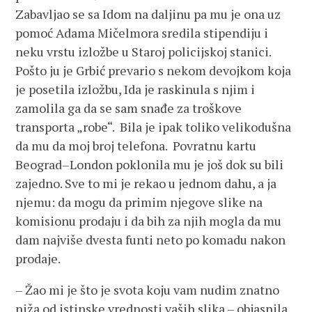
Zabavljao se sa Idom na daljinu pa mu je ona uz
pomoć Adama Mičelmora sredila stipendiju i
neku vrstu izložbe u Staroj policijskoj stanici.
Pošto ju je Grbić prevario s nekom devojkom koja
je posetila izložbu, Ida je raskinula s njim i
zamolila ga da se sam snađe za troškove
transporta „robe“. Bila je ipak toliko velikodušna
da mu da moj broj telefona. Povratnu kartu
Beograd–London poklonila mu je još dok su bili
zajedno. Sve to mi je rekao u jednom dahu, a ja
njemu: da mogu da primim njegove slike na
komisionu prodaju i da bih za njih mogla da mu
dam najviše dvesta funti neto po komadu nakon
prodaje.
– Žao mi je što je svota koju vam nudim znatno
niža od istinske vrednosti vaših slika – objasnila