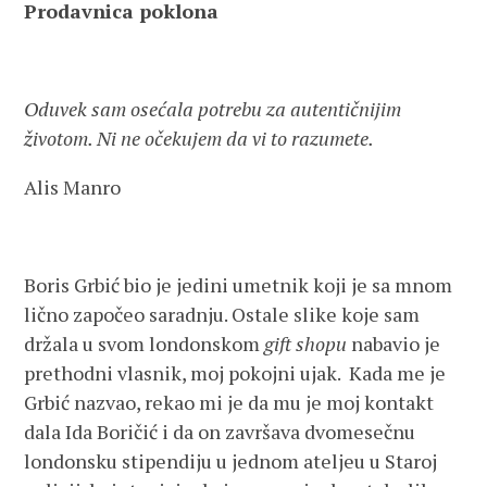
Prodavnica poklona
Oduvek sam osećala potrebu za autentičnijim
životom.
Ni ne očekujem da vi to razumete.
Alis Manro
Boris Grbić bio je jedini umetnik koji je sa mnom
lično započeo saradnju. Ostale slike koje sam
držala u svom londonskom
gift shopu
nabavio je
prethodni vlasnik, moj pokojni ujak. Kada me je
Grbić nazvao, rekao mi je da mu je moj kontakt
dala Ida Boričić i da on završava dvomesečnu
londonsku stipendiju u jednom ateljeu u Staroj