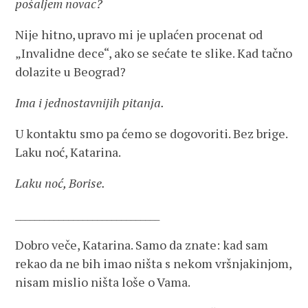
pošaljem novac?
Nije hitno, upravo mi je uplaćen procenat od
„Invalidne dece“, ako se sećate te slike. Kad tačno
dolazite u Beograd?
Ima i jednostavnijih pitanja.
U kontaktu smo pa ćemo se dogovoriti. Bez brige.
Laku noć, Katarina.
Laku noć, Borise.
______________________________
Dobro veče, Katarina. Samo da znate: kad sam
rekao da ne bih imao ništa s nekom vršnjakinjom,
nisam mislio ništa loše o Vama.