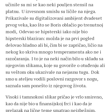
učinile su mi se kao neki pouljen stensil na
platnu. U izvesnom smislu su ličile na njega.
Prikazivale su digitalizovani ambijent dvadeset
prvog veka, kao što se Boris oblačio po trenutnoj
modi, Odevao se hipsterski iako nije bio
hipsterski blaziran: možda je na prvi pogled
delovao hladno ali bi, čim bi se zapričao, ličio na
nekog ko skriva mnogo temperamenta ako ne i
razočaranja. I to je na neki način bilo u skladu sa
njegovim slikama, koje su govorile o otuđenju ali
su veštom oku ukazivale na nejasnu tugu. Dok
smo u ateljeu vodili poslovni razgovor s nogu,
saznala sam ponešto iz njegovog života.
Visoki i tamnokosi slikar pričao je vrlo smireno,
kao da nije bio u finansijskoj frci i kao da je
prelazak na lične teme smatrao neizbežnim.