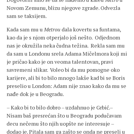
Novom Zemunu, blizu njegove zgrade. Odvezla
sam se taksijem.
Kada sam mu u
Metrou
dala kovertu sa funtama,
kao da je s njom otperjalo još nešto. Odjednom
nas je okružila neka čudna težina. Rekla sam mu
da sam u Londonu srela Adama Mičelmora koji mi
je pričao kako je on veoma talentovan, pravi
savremeni slikar. Voleo bi da mu pomogne oko
karijere, ali bi to bilo mnogo lakše kad bi se Boris
preselio u London: Adam nije znao kako da mu se
nađe dok je u Beogradu.
– Kako bi to bilo dobro – uzdahnuo je Grbić.–
Nisam baš presrećan što u Beogradu podučavam
decu nečemu što njih uopšte ne interesuje –
dodao je. Pitala sam ga zašto se onda ne preseli u