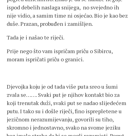
ispod debelih naslaga snijega, no svejedno ih
nije vidio, a samim time ni osjećao. Bio je kao bez
duše. Prazan, probuđen i zamišljen.
Tada je i našao te riječi.
Prije nego što vam ispričam priču o Sibircu,
moram ispričati priču o granici.
Djevojka koju je od tada više puta sreo u šumi
zvala se……. Svaki put je njihov kontakt bio za
koji trenutak duži, svaki put se nadao slijedećem
putu. I tako su i došle riječi, fino isprepletene u
jezičnom nerazumijevanju, govorili su tiho,
skromno i jednostavno, svako na svome jeziku
bez imalo straha da bi se mogli razumjeti. Poput