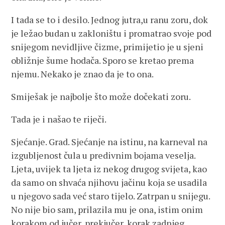
I tada se to i desilo. Jednog jutra,u ranu zoru, dok
je ležao budan u zakloništu i promatrao svoje pod
snijegom nevidljive čizme, primijetio je u sjeni
obližnje šume hodača. Sporo se kretao prema
njemu. Nekako je znao da je to ona.
Smiješak je najbolje što može dočekati zoru.
Tada je i našao te riječi.
Sjećanje. Grad. Sjećanje na istinu, na karneval na
izgubljenost čula u predivnim bojama veselja.
Ljeta, uvijek ta ljeta iz nekog drugog svijeta, kao
da samo on shvaća njihovu jačinu koja se usadila
u njegovo sada već staro tijelo. Zatrpan u snijegu.
No nije bio sam, prilazila mu je ona, istim onim
korakom od jučer, prekjučer, korak zadnjeg