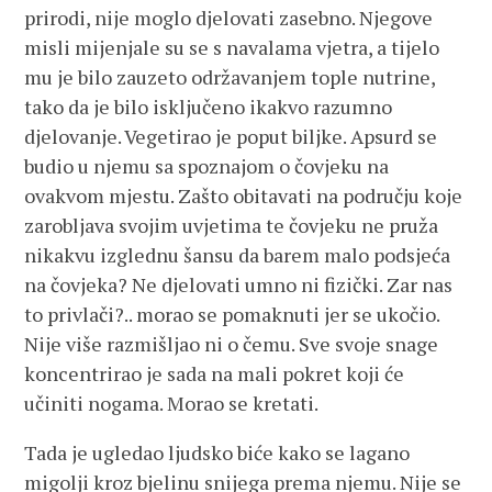
prirodi, nije moglo djelovati zasebno. Njegove
misli mijenjale su se s navalama vjetra, a tijelo
mu je bilo zauzeto održavanjem tople nutrine,
tako da je bilo isključeno ikakvo razumno
djelovanje. Vegetirao je poput biljke. Apsurd se
budio u njemu sa spoznajom o čovjeku na
ovakvom mjestu. Zašto obitavati na području koje
zarobljava svojim uvjetima te čovjeku ne pruža
nikakvu izglednu šansu da barem malo podsjeća
na čovjeka? Ne djelovati umno ni fizički. Zar nas
to privlači?.. morao se pomaknuti jer se ukočio.
Nije više razmišljao ni o čemu. Sve svoje snage
koncentrirao je sada na mali pokret koji će
učiniti nogama. Morao se kretati.
Tada je ugledao ljudsko biće kako se lagano
migolji kroz bjelinu snijega prema njemu. Nije se