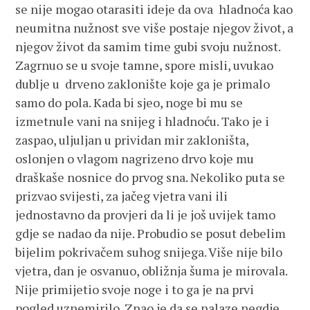
se nije mogao otarasiti ideje da ova hladnoća kao
neumitna nužnost sve više postaje njegov život, a
njegov život da samim time gubi svoju nužnost.
Zagrnuo se u svoje tamne, spore misli, uvukao
dublje u drveno zaklonište koje ga je primalo
samo do pola. Kada bi sjeo, noge bi mu se
izmetnule vani na snijeg i hladnoću. Tako je i
zaspao, uljuljan u prividan mir zakloništa,
oslonjen o vlagom nagrizeno drvo koje mu
draškaše nosnice do prvog sna. Nekoliko puta se
prizvao svijesti, za jačeg vjetra vani ili
jednostavno da provjeri da li je još uvijek tamo
gdje se nadao da nije. Probudio se posut debelim
bijelim pokrivačem suhog snijega. Više nije bilo
vjetra, dan je osvanuo, obližnja šuma je mirovala.
Nije primijetio svoje noge i to ga je na prvi
pogled uznemirilo. Znao je da se nalaze negdje