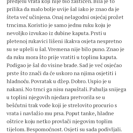
predjelu vrata koji nije bio zaštićen. Bila je to
prilika da malo bolje uvije šal iako je znao da je
šteta već učinjena. Onaj nelagodni osjećaj prožet
trncima. Koristio je samo jednu ruku koju je
nevoljko izvukao iz dubine kaputa. Prsti u
pletenoj rukavici lišeni ikakva osjeta nespretno
su se upleli u šal. Vremena nije bilo puno. Znao je
da ruku mora što prije vratiti u toplinu kaputa.
Podigao je šal do visine brade. Sad je već osjećao
prste što znači da će uskoro na njima osjetiti i
hladnoću. Povratak u džep. Dobro. Uspio je u
nakani. No trnci ga nisu napuštali. Pahulja snijega
u toplini njegovih njedara pretvorila se u
bešćutni trak vode koji je strelovito procurio s
vrata i navlažio mu prsa. Poput tanke, hladne
oštrice koju netko provlači njegovim toplim
tijelom. Bespomoćnost. Osjeti su sada podivljali.