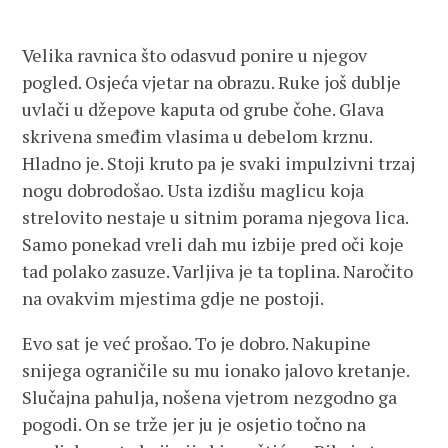
Velika ravnica što odasvud ponire u njegov
pogled. Osjeća vjetar na obrazu. Ruke još dublje
uvlači u džepove kaputa od grube čohe. Glava
skrivena smeđim vlasima u debelom krznu.
Hladno je. Stoji kruto pa je svaki impulzivni trzaj
nogu dobrodošao. Usta izdišu maglicu koja
strelovito nestaje u sitnim porama njegova lica.
Samo ponekad vreli dah mu izbije pred oči koje
tad polako zasuze. Varljiva je ta toplina. Naročito
na ovakvim mjestima gdje ne postoji.
Evo sat je već prošao. To je dobro. Nakupine
snijega ograničile su mu ionako jalovo kretanje.
Slučajna pahulja, nošena vjetrom nezgodno ga
pogodi. On se trže jer ju je osjetio točno na