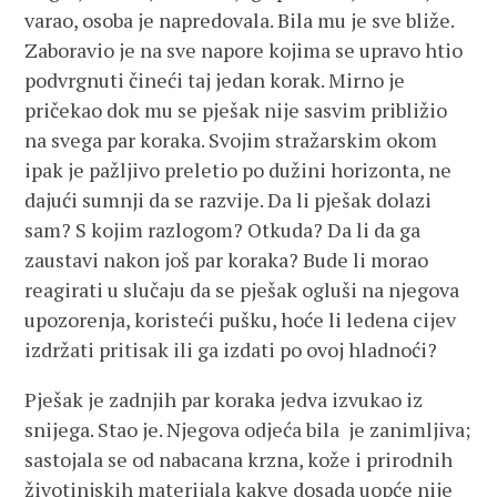
varao, osoba je napredovala. Bila mu je sve bliže.
Zaboravio je na sve napore kojima se upravo htio
podvrgnuti čineći taj jedan korak. Mirno je
pričekao dok mu se pješak nije sasvim približio
na svega par koraka. Svojim stražarskim okom
ipak je pažljivo preletio po dužini horizonta, ne
dajući sumnji da se razvije. Da li pješak dolazi
sam? S kojim razlogom? Otkuda? Da li da ga
zaustavi nakon još par koraka? Bude li morao
reagirati u slučaju da se pješak ogluši na njegova
upozorenja, koristeći pušku, hoće li ledena cijev
izdržati pritisak ili ga izdati po ovoj hladnoći?
Pješak je zadnjih par koraka jedva izvukao iz
snijega. Stao je. Njegova odjeća bila je zanimljiva;
sastojala se od nabacana krzna, kože i prirodnih
životinjskih materijala kakve dosada uopće nije