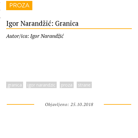
PROZA
 AUTORA
Igor Narandžić: Granica
Autor/ica: Igor Narandžić
granica
igor narandzic
proza
strane
Objavljeno: 25.10.2018