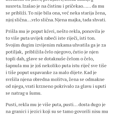
susreta. Izašao je na čistinu i pričekao…… da mu
se približi. To nije bila ona, već neka starija žena,
njoj slična….vrlo slična. Njena majka, tada shvati.
Prišla mu je poput kćeri, nešto rekla, ponovila je
to više puta uvijek rabeći iste riječi, isti ton.
Svojim dugim izvijenim rukama uhvatila ga je za
potiljak, približila čelo njegovo, ćutio je njen
topli dah, glave se dotaknuše čelom o čelo,
šapnula mu je još nekoliko puta istu riječ sve tiše
i tiše poput uspavanke za malo dijete. Kad je
svršila njena obredna molitva, žena se odmakne
od njega, vrati krzneno pokrivalo za glavu i uputi
se natrag u šumu.
Pusti, rekla mu je više puta, pusti… dosta dugo je
na granici i jezici koji su se tamo govorili nisu mu