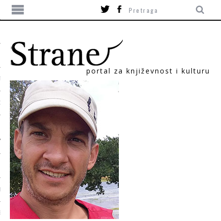
portal za književnost i kulturu
TIKA
ORI
T
SUM