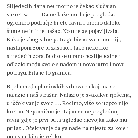
Slijedećih dana neumorno je čekao slučajan
susret sa ……. Da ne kažemo da je pregledao
ogromno područje bijele ravni i predio daleke
šume ne bi li je našao. No nije se pojavljivala.
Kako je zbog silne potrage bivao sve umorniji,
nastupom zore bi zaspao. I tako nekoliko
slijedećih zora. Budio se u rano poslijepodne i
odlazio među svoje s nadom u novo jutro i novu
potragu. Bila je to granica.
Bijela međa planinskih vrhova na kojima se
nalazio i naš stražar. Nalazio je svakakva rješenja,
u iščekivanje svoje … . Recimo, više se uopće nije
kretao. Nepomično je stajao na nepreglednoj
ravni gdje je prvi puta ugledao djevojku kako mu
prilazi. Očekivanje da ga nađe na mjestu za koje i
ona zna, bilo je veliko.