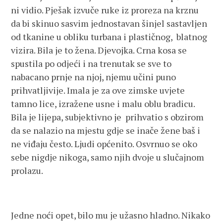
ni vidio. Pješak izvuče ruke iz proreza na krznu
da bi skinuo sasvim jednostavan šinjel sastavljen
od tkanine u obliku turbana i plastičnog, blatnog
vizira. Bila je to žena. Djevojka. Crna kosa se
spustila po odjeći i na trenutak se sve to
nabacano prnje na njoj, njemu učini puno
prihvatljivije. Imala je za ove zimske uvjete
tamno lice, izražene usne i malu oblu bradicu.
Bila je lijepa, subjektivno je prihvatio s obzirom
da se nalazio na mjestu gdje se inače žene baš i
ne viđaju često. Ljudi općenito. Osvrnuo se oko
sebe nigdje nikoga, samo njih dvoje u slučajnom
prolazu.
Jedne noći opet, bilo mu je užasno hladno. Nikako