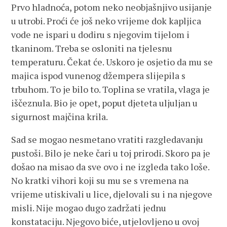
Prvo hladnoća, potom neko neobjašnjivo usijanje
u utrobi. Proći će još neko vrijeme dok kapljica
vode ne ispari u dodiru s njegovim tijelom i
tkaninom. Treba se osloniti na tjelesnu
temperaturu. Čekat će. Uskoro je osjetio da mu se
majica ispod vunenog džempera slijepila s
trbuhom. To je bilo to. Toplina se vratila, vlaga je
iščeznula. Bio je opet, poput djeteta uljuljan u
sigurnost majčina krila.
Sad se mogao nesmetano vratiti razgledavanju
pustoši. Bilo je neke čari u toj prirodi. Skoro pa je
došao na misao da sve ovo i ne izgleda tako loše.
No kratki vihori koji su mu se s vremena na
vrijeme utiskivali u lice, djelovali su i na njegove
misli. Nije mogao dugo zadržati jednu
konstataciju. Njegovo biće, utjelovljeno u ovoj