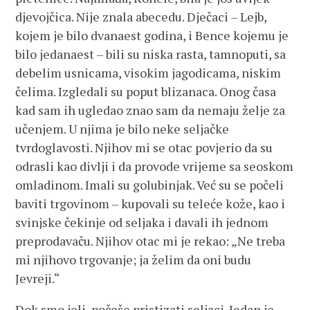
djevojčica. Nije znala abecedu. Dječaci – Lejb,
kojem je bilo dvanaest godina, i Bence kojemu je
bilo jedanaest – bili su niska rasta, tamnoputi, sa
debelim usnicama, visokim jagodicama, niskim
čelima. Izgledali su poput blizanaca. Onog časa
kad sam ih ugledao znao sam da nemaju želje za
učenjem. U njima je bilo neke seljačke
tvrdoglavosti. Njihov mi se otac povjerio da su
odrasli kao divlji i da provode vrijeme sa seoskom
omladinom. Imali su golubinjak. Već su se počeli
baviti trgovinom – kupovali su teleće kože, kao i
svinjske čekinje od seljaka i davali ih jednom
preprodavaču. Njihov otac mi je rekao: „Ne treba
mi njihovo trgovanje; ja želim da oni budu
Jevreji.“
Dok smo jeli, počeše pristizati seljaci. Jedan je