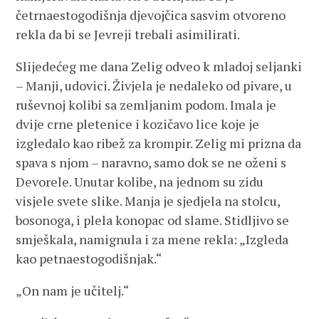
četrnaestogodišnja djevojčica sasvim otvoreno
rekla da bi se Jevreji trebali asimilirati.
Slijedećeg me dana Zelig odveo k mladoj seljanki
– Manji, udovici. Živjela je nedaleko od pivare, u
ruševnoj kolibi sa zemljanim podom. Imala je
dvije crne pletenice i kozičavo lice koje je
izgledalo kao ribež za krompir. Zelig mi prizna da
spava s njom – naravno, samo dok se ne oženi s
Devorele. Unutar kolibe, na jednom su zidu
visjele svete slike. Manja je sjedjela na stolcu,
bosonoga, i plela konopac od slame. Stidljivo se
smješkala, namignula i za mene rekla: „Izgleda
kao petnaestogodišnjak.“
„On nam je učitelj.“