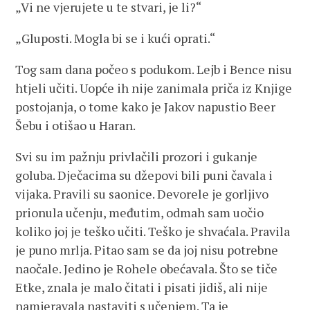
„Vi ne vjerujete u te stvari, je li?“
„Gluposti. Mogla bi se i kući oprati.“
Tog sam dana počeo s podukom. Lejb i Bence nisu
htjeli učiti. Uopće ih nije zanimala priča iz Knjige
postojanja, o tome kako je Jakov napustio Beer
Šebu i otišao u Haran.
Svi su im pažnju privlačili prozori i gukanje
goluba. Dječacima su džepovi bili puni čavala i
vijaka. Pravili su saonice. Devorele je gorljivo
prionula učenju, međutim, odmah sam uočio
koliko joj je teško učiti. Teško je shvaćala. Pravila
je puno mrlja. Pitao sam se da joj nisu potrebne
naočale. Jedino je Rohele obećavala. Što se tiče
Etke, znala je malo čitati i pisati jidiš, ali nije
namjeravala nastaviti s učenjem. Ta je