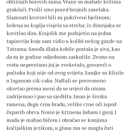
obližnjih borovih šuma. Vrane su mahale krilima
grakćući. Prošli smo pored brojnih zaselaka.
Slamnati krovovi bili su pokriveni bjelinom;
ledena su koplja visjela sa streha; iz dimnjaka se
kovitlao dim. Krajolik me podsjetio na jednu
tapiseriju koju sam vidio u kolibi nekog gazde na
Tatrama. Smeđa dlaka kobile postala je siva, kao
da su je godine odjednom zaskočile. Zvono na
vratu neprestano joj je zveketalo, govoreći o
počinku koji nije od ovog svijeta. Sanjke su klizile
u laganom cik-caku. Naftali se povremeno
okretao prema meni da se uvjeri da nisam
zadrijemao i pao sa sjedišta. Imao je široka
ramena, dugu crnu bradu, velike crne oči ispod
čupavih obrva. Nosio je krznenu šubaru i gunj. I
mada je mahao bičem i obraćao se konjima
kočijaškim jezikom, u glasu mu se mogla čuti