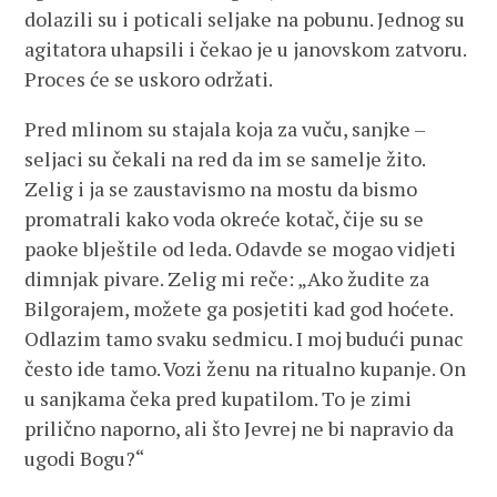
dolazili su i poticali seljake na pobunu. Jednog su
agitatora uhapsili i čekao je u janovskom zatvoru.
Proces će se uskoro održati.
Pred mlinom su stajala koja za vuču, sanjke –
seljaci su čekali na red da im se samelje žito.
Zelig i ja se zaustavismo na mostu da bismo
promatrali kako voda okreće kotač, čije su se
paoke blještile od leda. Odavde se mogao vidjeti
dimnjak pivare. Zelig mi reče: „Ako žudite za
Bilgorajem, možete ga posjetiti kad god hoćete.
Odlazim tamo svaku sedmicu. I moj budući punac
često ide tamo. Vozi ženu na ritualno kupanje. On
u sanjkama čeka pred kupatilom. To je zimi
prilično naporno, ali što Jevrej ne bi napravio da
ugodi Bogu?“