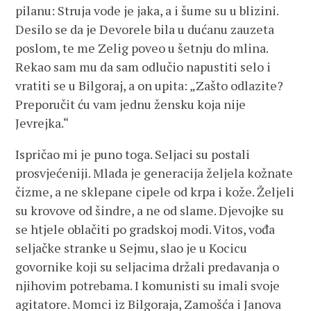
pilanu: Struja vode je jaka, a i šume su u blizini.
Desilo se da je Devorele bila u dućanu zauzeta
poslom, te me Zelig poveo u šetnju do mlina.
Rekao sam mu da sam odlučio napustiti selo i
vratiti se u Bilgoraj, a on upita: „Zašto odlazite?
Preporučit ću vam jednu žensku koja nije
Jevrejka.“
Ispričao mi je puno toga. Seljaci su postali
prosvjećeniji. Mlada je generacija željela kožnate
čizme, a ne sklepane cipele od krpa i kože. Željeli
su krovove od šindre, a ne od slame. Djevojke su
se htjele oblačiti po gradskoj modi. Vitos, vođa
seljačke stranke u Sejmu, slao je u Kocicu
govornike koji su seljacima držali predavanja o
njihovim potrebama. I komunisti su imali svoje
agitatore. Momci iz Bilgoraja, Zamošća i Janova