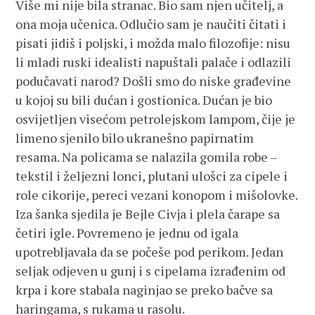
Više mi nije bila stranac. Bio sam njen učitelj, a
ona moja učenica. Odlučio sam je naučiti čitati i
pisati jidiš i poljski, i možda malo filozofije: nisu
li mladi ruski idealisti napuštali palače i odlazili
podučavati narod? Došli smo do niske građevine
u kojoj su bili dućan i gostionica. Dućan je bio
osvijetljen visećom petrolejskom lampom, čije je
limeno sjenilo bilo ukranešno papirnatim
resama. Na policama se nalazila gomila robe –
tekstil i željezni lonci, plutani ulošci za cipele i
role cikorije, pereci vezani konopom i mišolovke.
Iza šanka sjedila je Bejle Civja i plela čarape sa
četiri igle. Povremeno je jednu od igala
upotrebljavala da se počeše pod perikom. Jedan
seljak odjeven u gunj i s cipelama izrađenim od
krpa i kore stabala naginjao se preko bačve sa
haringama, s rukama u rasolu.