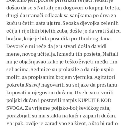
došao da se s Naftalijem dogovori o kupnji teleta,
drugi da utanači odlazak sa sanjkama po drva za
kuću u četiri sata ujutru. Seoska djevojka zelenih
očiju i rijetkih bijelih zuba, došle je da vrati šalicu
brašna, koje je bila posudila prethodnog dana.
Devorele mi reče da je u stvari došla da vidi
mene, novog učitelja. Između tih posjeta, Naftali
mi je objašnjavao kako je teško živjeti među tim
seljacima. Sedmice su prolazile a da nije uspio
moliti sa propisanim brojem vjernika. Agitatori
pokreta
Razvoj
nagovarili su seljake da prestanu
kupovati u njegovom dućanu. U selu su otvorili
poljski dućan i postavili natpis KUPUJTE KOD
SVOGA. Za vrijeme poljsko-boljševičkog rata,
porazbijali su mu stakla na kući i zapalili dućan.
Pa ipak, ovdje je zarađivao za život, a što bi radio