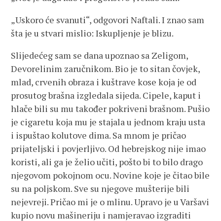
„Uskoro će svanuti“, odgovori Naftali. I znao sam
šta je u stvari mislio: Iskupljenje je blizu.
Slijedećeg sam se dana upoznao sa Zeligom,
Devorelinim zaručnikom. Bio je to sitan čovjek,
mlad, crvenih obraza i kuštrave kose koja je od
prosutog brašna izgledala sijeda. Cipele, kaput i
hlače bili su mu također pokriveni brašnom. Pušio
je cigaretu koja mu je stajala u jednom kraju usta
i ispuštao kolutove dima. Sa mnom je pričao
prijateljski i povjerljivo. Od hebrejskog nije imao
koristi, ali ga je želio učiti, pošto bi to bilo drago
njegovom pokojnom ocu. Novine koje je čitao bile
su na poljskom. Sve su njegove mušterije bili
nejevreji. Pričao mi je o mlinu. Upravo je u Varšavi
kupio novu mašineriju i namjeravao izgraditi