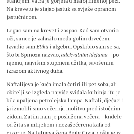
stanujem. Vatra je gorjela u maloj limenoj peći.
Na krevetu je stajao jastuk sa svježe opranom
jastučnicom.
Legao sam na krevet i zaspao. Kad sam otvorio
oči, sunce je zalazilo među golim drvećem.
Izvadio sam
Etiku
i algebru. Opskrbio sam se sa,
što bi Spinoza nazvao,
adekvatnim idejama
– po
njemu, najvišim stupnjem užitka, savršenim
izrazom aktivnog duha.
Naftalijeva je kuća imala četiri ili pet soba, ali
obitelji se izgleda najviše sviđala kuhinja. Tu je
bila upaljena petrolejska lampa. Naftali, dječaci i
ja izmolili smo večernju molitvu pred istočnim
zidom. Zatim nam je poslužena večera – kndele
od žita sa mlijekom i nezašećerena kafa od
cikorije. Naftalijeva žena Bejle Civja, došla je iz