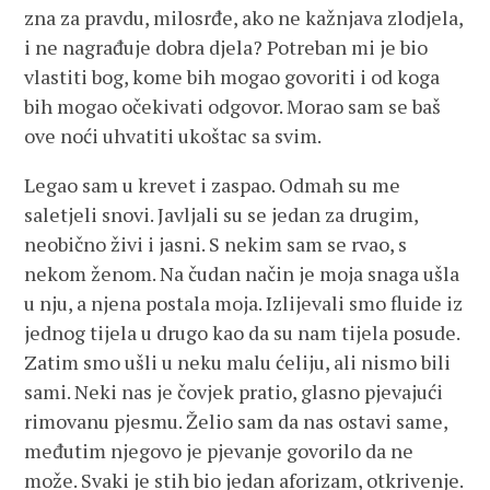
zna za pravdu, milosrđe, ako ne kažnjava zlodjela,
i ne nagrađuje dobra djela? Potreban mi je bio
vlastiti bog, kome bih mogao govoriti i od koga
bih mogao očekivati odgovor. Morao sam se baš
ove noći uhvatiti ukoštac sa svim.
Legao sam u krevet i zaspao. Odmah su me
saletjeli snovi. Javljali su se jedan za drugim,
neobično živi i jasni. S nekim sam se rvao, s
nekom ženom. Na čudan način je moja snaga ušla
u nju, a njena postala moja. Izlijevali smo fluide iz
jednog tijela u drugo kao da su nam tijela posude.
Zatim smo ušli u neku malu ćeliju, ali nismo bili
sami. Neki nas je čovjek pratio, glasno pjevajući
rimovanu pjesmu. Želio sam da nas ostavi same,
međutim njegovo je pjevanje govorilo da ne
može. Svaki je stih bio jedan aforizam, otkrivenje.