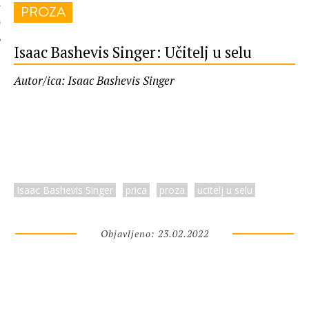
PROZA
 AUTORA
Isaac Bashevis Singer: Učitelj u selu
Autor/ica: Isaac Bashevis Singer
Isaac Bashevis Singer
prica
proza
ucitelj u selu
Objavljeno: 23.02.2022