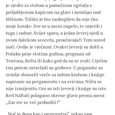
je sjedio za stolom u pamučnom ogrtaču s
priljubljenom kapicom na glavi i mrmljao nad
Mišnom. Toliko je bio zaokupljen da nije čuo
moje korake. Sve se u meni napelo, te osjetih i
tugu i radost. Svijet spava, a jedan Jevrej sjedi u
ovom dalekom seocetu, proučavajući Toru usred
noći. Ovdje je vječnost. Ovakvi Jevreji su došli u
Poljsku prije stotinu godina, prognani od
Teutona, Kelta ili kako god da su se zvali. Cijelim
tim putem ostavljali su grobove. U poganske su
zemlje donosili vreće sa suhim kruhom i knjige
napisane na pergamentu i na svicima. Ništa se
nije izmijenilo. Oni su isti Jevreji i knjige su iste.
Red Naftali polagano okrene glavu prema meni:
„Zar ste se već probudili?“
„Noć je duga kao i progonstvo“, rekao sam.