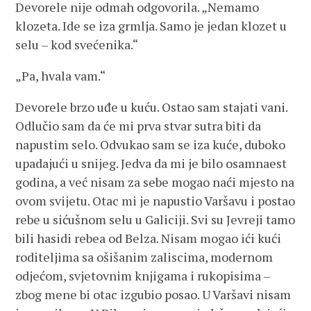
Devorele nije odmah odgovorila. „Nemamo
klozeta. Ide se iza grmlja. Samo je jedan klozet u
selu – kod svećenika.“
„Pa, hvala vam.“
Devorele brzo uđe u kuću. Ostao sam stajati vani.
Odlučio sam da će mi prva stvar sutra biti da
napustim selo. Odvukao sam se iza kuće, duboko
upadajući u snijeg. Jedva da mi je bilo osamnaest
godina, a već nisam za sebe mogao naći mjesto na
ovom svijetu. Otac mi je napustio Varšavu i postao
rebe u sićušnom selu u Galiciji. Svi su Jevreji tamo
bili hasidi rebea od Belza. Nisam mogao ići kući
roditeljima sa ošišanim zaliscima, modernom
odjećom, svjetovnim knjigama i rukopisima –
zbog mene bi otac izgubio posao. U Varšavi nisam