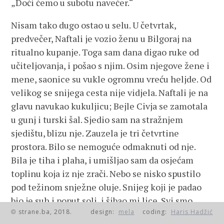
„Doći ćemo u subotu navečer.“
Nisam tako dugo ostao u selu. U četvrtak,
predvečer, Naftali je vozio ženu u Bilgoraj na
ritualno kupanje. Toga sam dana digao ruke od
učiteljovanja, i pošao s njim. Osim njegove žene i
mene, saonice su vukle ogromnu vreću heljde. Od
velikog se snijega cesta nije vidjela. Naftali je na
glavu navukao kukuljicu; Bejle Civja se zamotala
u gunj i turski šal. Sjedio sam na stražnjem
sjedištu, blizu nje. Zauzela je tri četvrtine
prostora. Bilo se nemoguće odmaknuti od nje.
Bila je tiha i plaha, i umišljao sam da osjećam
toplinu koja iz nje zrači. Nebo se nisko spustilo
pod težinom snježne oluje. Snijeg koji je padao
bio je suh i poput soli, i šibao mi lice. Svi smo
strane.ba, 2018.
design:
mela
coding:
Haris Hadžić
šutjeli. Vjetar je zavijao i zvižao. Kobila je s
©