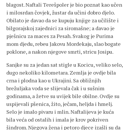
blagost. Naftali Terešpoler je bio poznat kao učen
i milosrdan čovjek, žustar da učini dobro djelo.
Obilato je davao da se kupuju knjige za učilište i
bilgorajskoj zajednici za siromašne; a davao je
pješnicu za maces za Pesah. Svakog je Purima
mom djedu, rebeu Jakovu Mordekaju, slao bogate
poklone, a nakon njegove smrti, stricu Josipu.
Sanjke su za jedan sat stigle u Kocicu, veliko selo,
dugo nekoliko kilometara. Zemlja je ovdje bila
crna i plodna kao u Ukrajini. Sa obližnjih
brežuljaka voda se slijevala čak i u sušnim
godinama, a žetve su uvijek bile obilne. Ovdje su
uspijevali pšenica, žito, ječam, heljda i hmelj.
Selo je imalo pivaru i mlin. Naftalijeva je kuća
bila veća od ostalih i imala je krov pokriven
šindrom. Njegova žena i petoro djece izašli su da