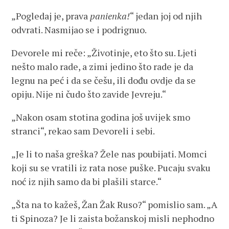
„Pogledaj je, prava
panienka!
“ jedan joj od njih
odvrati. Nasmijao se i podrignuo.
Devorele mi reče: „Životinje, eto što su. Ljeti
nešto malo rade, a zimi jedino što rade je da
legnu na peć i da se češu, ili dođu ovdje da se
opiju. Nije ni čudo što zavide Jevreju.“
„Nakon osam stotina godina još uvijek smo
stranci“, rekao sam Devoreli i sebi.
„Je li to naša greška? Žele nas poubijati. Momci
koji su se vratili iz rata nose puške. Pucaju svaku
noć iz njih samo da bi plašili starce.“
„Šta na to kažeš, Žan Žak Ruso?“ pomislio sam. „A
ti Spinoza? Je li zaista božanskoj misli nephodno