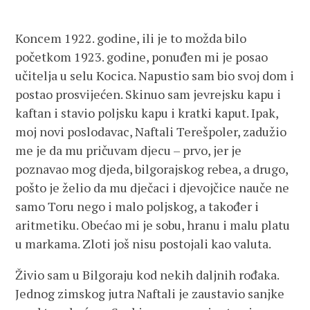
Koncem 1922. godine, ili je to možda bilo
početkom 1923. godine, ponuđen mi je posao
učitelja u selu Kocica. Napustio sam bio svoj dom i
postao prosvijećen. Skinuo sam jevrejsku kapu i
kaftan i stavio poljsku kapu i kratki kaput. Ipak,
moj novi poslodavac, Naftali Terešpoler, zadužio
me je da mu pričuvam djecu – prvo, jer je
poznavao mog djeda, bilgorajskog rebea, a drugo,
pošto je želio da mu dječaci i djevojčice nauče ne
samo Toru nego i malo poljskog, a također i
aritmetiku. Obećao mi je sobu, hranu i malu platu
u markama. Zloti još nisu postojali kao valuta.
Živio sam u Bilgoraju kod nekih daljnih rođaka.
Jednog zimskog jutra Naftali je zaustavio sanjke