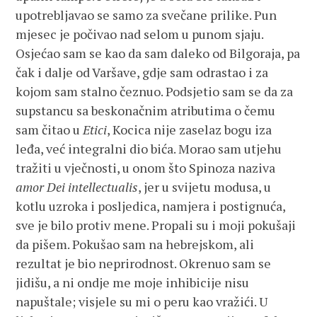
upotrebljavao se samo za svečane prilike. Pun
mjesec je počivao nad selom u punom sjaju.
Osjećao sam se kao da sam daleko od Bilgoraja, pa
čak i dalje od Varšave, gdje sam odrastao i za
kojom sam stalno čeznuo. Podsjetio sam se da za
supstancu sa beskonačnim atributima o čemu
sam čitao u
Etici
, Kocica nije zaselaz bogu iza
leđa, već integralni dio bića. Morao sam utjehu
tražiti u vječnosti, u onom što Spinoza naziva
amor Dei intellectualis
, jer u svijetu modusa, u
kotlu uzroka i posljedica, namjera i postignuća,
sve je bilo protiv mene. Propali su i moji pokušaji
da pišem. Pokušao sam na hebrejskom, ali
rezultat je bio neprirodnost. Okrenuo sam se
jidišu, a ni ondje me moje inhibicije nisu
napuštale; visjele su mi o peru kao vražići. U