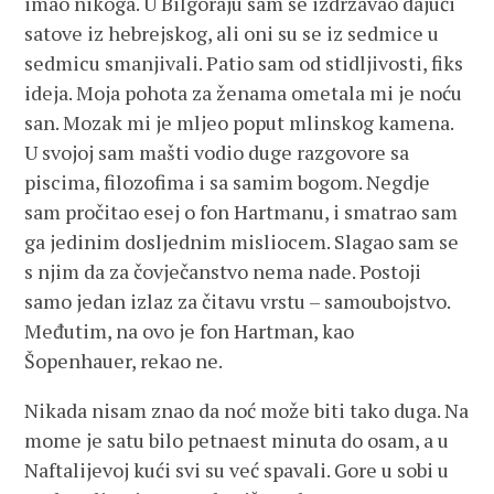
imao nikoga. U Bilgoraju sam se izdržavao dajući
satove iz hebrejskog, ali oni su se iz sedmice u
sedmicu smanjivali. Patio sam od stidljivosti, fiks
ideja. Moja pohota za ženama ometala mi je noću
san. Mozak mi je mljeo poput mlinskog kamena.
U svojoj sam mašti vodio duge razgovore sa
piscima, filozofima i sa samim bogom. Negdje
sam pročitao esej o fon Hartmanu, i smatrao sam
ga jedinim dosljednim misliocem. Slagao sam se
s njim da za čovječanstvo nema nade. Postoji
samo jedan izlaz za čitavu vrstu – samoubojstvo.
Međutim, na ovo je fon Hartman, kao
Šopenhauer, rekao ne.
Nikada nisam znao da noć može biti tako duga. Na
mome je satu bilo petnaest minuta do osam, a u
Naftalijevoj kući svi su već spavali. Gore u sobi u