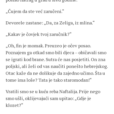
„Čujem da ste već zaručeni.“
Devorele zastane: „Da, za Zeliga, iz mlina.“
„Kakav je čovjek tvoj zaručnik?“
„Oh, fin je momak. Preuzeo je očev posao.
Poznajem ga otkad smo bili djeca – običavali smo
se igrati kod brane. Sutra će nas posjetiti. On zna
poljski, ali želi od vas naučiti ponešto hebrejskog.
Otac kaže da ne dolikuje da zajedno učimo. Šta u
tome ima loše? Tata je tako staromodan!“
Vratili smo se u kuću reba Naftalija. Prije nego
smo ušli, oklijevajući sam upitao: „Gdje je
klozet?“