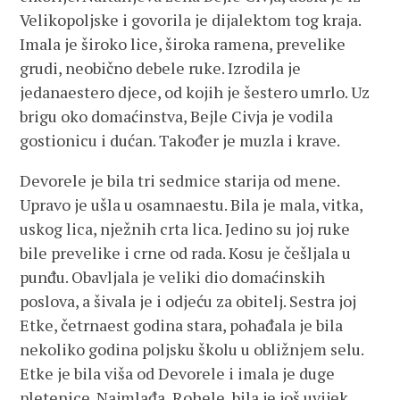
Velikopoljske i govorila je dijalektom tog kraja.
Imala je široko lice, široka ramena, prevelike
grudi, neobično debele ruke. Izrodila je
jedanaestero djece, od kojih je šestero umrlo. Uz
brigu oko domaćinstva, Bejle Civja je vodila
gostionicu i dućan. Također je muzla i krave.
Devorele je bila tri sedmice starija od mene.
Upravo je ušla u osamnaestu. Bila je mala, vitka,
uskog lica, nježnih crta lica. Jedino su joj ruke
bile prevelike i crne od rada. Kosu je češljala u
punđu. Obavljala je veliki dio domaćinskih
poslova, a šivala je i odjeću za obitelj. Sestra joj
Etke, četrnaest godina stara, pohađala je bila
nekoliko godina poljsku školu u obližnjem selu.
Etke je bila viša od Devorele i imala je duge
pletenice. Najmlađa, Rohele, bila je još uvijek