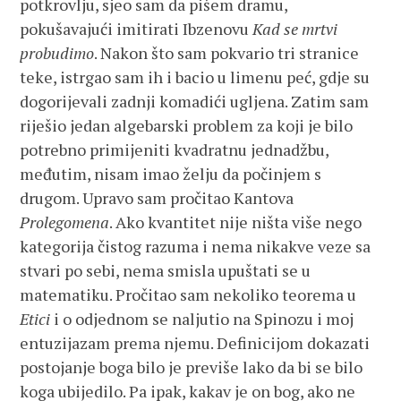
potkrovlju, sjeo sam da pišem dramu,
pokušavajući imitirati Ibzenovu
Kad se mrtvi
probudimo
. Nakon što sam pokvario tri stranice
teke, istrgao sam ih i bacio u limenu peć, gdje su
dogorijevali zadnji komadići ugljena. Zatim sam
riješio jedan algebarski problem za koji je bilo
potrebno primijeniti kvadratnu jednadžbu,
međutim, nisam imao želju da počinjem s
drugom. Upravo sam pročitao Kantova
Prolegomena
. Ako kvantitet nije ništa više nego
kategorija čistog razuma i nema nikakve veze sa
stvari po sebi, nema smisla upuštati se u
matematiku. Pročitao sam nekoliko teorema u
Etici
i o odjednom se naljutio na Spinozu i moj
entuzijazam prema njemu. Definicijom dokazati
postojanje boga bilo je previše lako da bi se bilo
koga ubijedilo. Pa ipak, kakav je on bog, ako ne