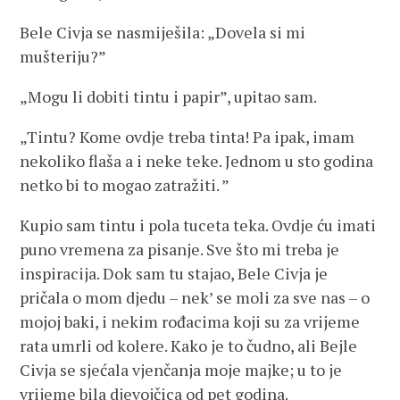
Bele Civja se nasmiješila: „Dovela si mi
mušteriju?”
„Mogu li dobiti tintu i papir”, upitao sam.
„Tintu? Kome ovdje treba tinta! Pa ipak, imam
nekoliko flaša a i neke teke. Jednom u sto godina
netko bi to mogao zatražiti. ”
Kupio sam tintu i pola tuceta teka. Ovdje ću imati
puno vremena za pisanje. Sve što mi treba je
inspiracija. Dok sam tu stajao, Bele Civja je
pričala o mom djedu – nek’ se moli za sve nas – o
mojoj baki, i nekim rođacima koji su za vrijeme
rata umrli od kolere. Kako je to čudno, ali Bejle
Civja se sjećala vjenčanja moje majke; u to je
vrijeme bila djevojčica od pet godina.