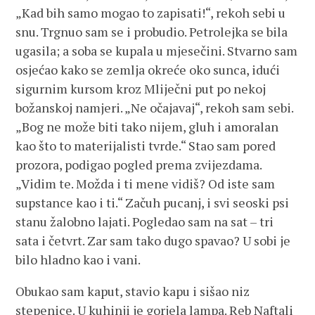
„Kad bih samo mogao to zapisati!“, rekoh sebi u
snu. Trgnuo sam se i probudio. Petrolejka se bila
ugasila; a soba se kupala u mjesečini. Stvarno sam
osjećao kako se zemlja okreće oko sunca, idući
sigurnim kursom kroz Mliječni put po nekoj
božanskoj namjeri. „Ne očajavaj“, rekoh sam sebi.
„Bog ne može biti tako nijem, gluh i amoralan
kao što to materijalisti tvrde.“ Stao sam pored
prozora, podigao pogled prema zvijezdama.
„Vidim te. Možda i ti mene vidiš? Od iste sam
supstance kao i ti.“ Začuh pucanj, i svi seoski psi
stanu žalobno lajati. Pogledao sam na sat – tri
sata i četvrt. Zar sam tako dugo spavao? U sobi je
bilo hladno kao i vani.
Obukao sam kaput, stavio kapu i sišao niz
stepenice. U kuhinji je gorjela lampa. Reb Naftali