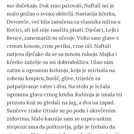
me dočekaju. Dok smo putovali, Naftali mi je
malo pričao o svojoj obitelji. Nastarija kćerka,
Devorele, već bila zaručena za vlasnika mlina u
Kocici, ali još nije naučila pisati. Dječaci, Lejb i
Bence, zanemarili su učenje. Vidio sam glave s
crnom kosom, crnu periku, crne oči. Naftali
natjera dječake da se sa mnom rukuju. Majka i
kćerke zaželje su mi dobrodošlicu. Ušao sam
zatim u ogromnu kuhinju, koja je mirisala na
zobenu krupicu, boršč, gljve, triješće za
potpaljivanje vatre i dim. Na stolu je ležala
ogromna glava crnog kruha. Kuhinja je imala tri
prozora koji su gledali na jug, a dva na zapad.
Sunčeve zrake titrale su po podu i okrečenim
zidovima. Malo kasnije sam se uspeo uskim
stepenicama da potkrovlja, gdje je trebalo da