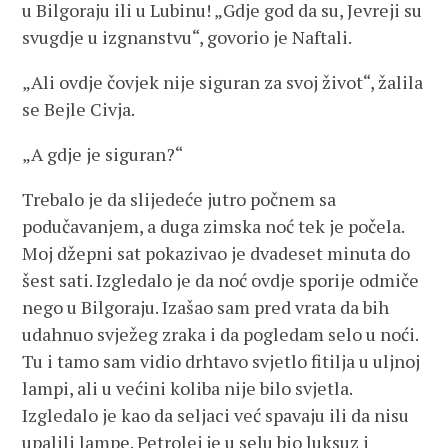
u Bilgoraju ili u Lubinu! „Gdje god da su, Jevreji su
svugdje u izgnanstvu“, govorio je Naftali.
„Ali ovdje čovjek nije siguran za svoj život“, žalila
se Bejle Civja.
„A gdje je siguran?“
Trebalo je da slijedeće jutro počnem sa
podučavanjem, a duga zimska noć tek je počela.
Moj džepni sat pokazivao je dvadeset minuta do
šest sati. Izgledalo je da noć ovdje sporije odmiče
nego u Bilgoraju. Izašao sam pred vrata da bih
udahnuo svježeg zraka i da pogledam selo u noći.
Tu i tamo sam vidio drhtavo svjetlo fitilja u uljnoj
lampi, ali u većini koliba nije bilo svjetla.
Izgledalo je kao da seljaci već spavaju ili da nisu
upalili lampe. Petrolej je u selu bio luksuz i