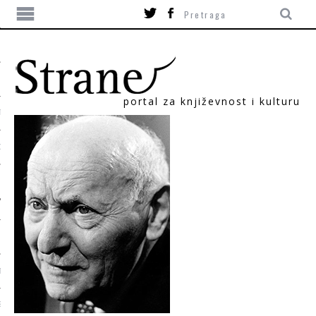
portal za književnost i kulturu
TIKA
ORI
T
SUM