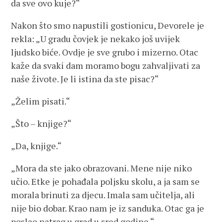
da sve ovo kuje?“
Nakon što smo napustili gostionicu, Devorele je
rekla: „U gradu čovjek je nekako još uvijek
ljudsko biće. Ovdje je sve grubo i mizerno. Otac
kaže da svaki dam moramo bogu zahvaljivati za
naše živote. Je li istina da ste pisac?“
„Želim pisati.“
„Što – knjige?“
„Da, knjige.“
„Mora da ste jako obrazovani. Mene nije niko
učio. Etke je pohađala poljsku skolu, a ja sam se
morala brinuti za djecu. Imala sam učitelja, ali
nije bio dobar. Krao nam je iz sanduka. Otac ga je
poslao natrag u grad u sred godine.“