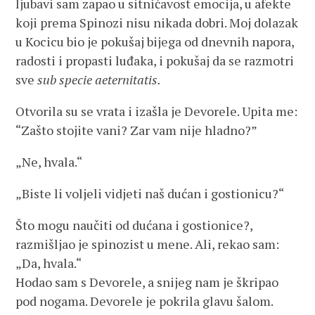
ljubavi sam zapao u sitničavost emocija, u afekte
koji prema Spinozi nisu nikada dobri. Moj dolazak
u Kocicu bio je pokušaj bijega od dnevnih napora,
radosti i propasti luđaka, i pokušaj da se razmotri
sve
sub specie aeternitatis.
Otvorila su se vrata i izašla je Devorele. Upita me:
“Zašto stojite vani? Zar vam nije hladno?”
„Ne, hvala.“
„Biste li voljeli vidjeti naš dućan i gostionicu?“
Što mogu naučiti od dućana i gostionice?,
razmišljao je spinozist u mene. Ali, rekao sam:
„Da, hvala.“
Hodao sam s Devorele, a snijeg nam je škripao
pod nogama. Devorele je pokrila glavu šalom.