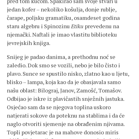
pred tom kućom. Spakirao sam svoje stvari u
jedan kofer – nekoliko košulja, donje rublje,
čarape, poljsku gramatiku, osamdeset godina
staru algebru i Spinozinu
Etiku
prevedenu na
njemački. Naftali je imao vlastitu biblioteku
jevrejskih knjiga.
Snijeg je padao danima, a prethodnu noć se
zaledio. Dok smo se vozili, nebo je bilo čisto i
plavo. Sunce se spustilo nisko, zlatno kao u ljetu,
blisko – lampa, koja kao da je obasjavala samo
našu oblast: Bilograj, Janov, Zamošć, Tomašov.
Odbijao je iskre iz plavičastih snježnih jastuka.
Osjećao sam da se njegova toplina uskoro
natjerati sokove da poteknu na stablima i da će
naglo otvoriti sjemenje na obrađenim njivama.
Topli povjetarac je na mahove donosio miris