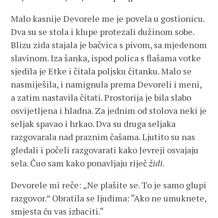
Malo kasnije Devorele me je povela u gostionicu.
Dva su se stola i klupe protezali dužinom sobe.
Blizu zida stajala je bačvica s pivom, sa mjedenom
slavinom. Iza šanka, ispod polica s flašama votke
sjedila je Etke i čitala poljsku čitanku. Malo se
nasmiješila, i namignula prema Devoreli i meni,
a zatim nastavila čitati. Prostorija je bila slabo
osvijetljena i hladna. Za jednim od stolova neki je
seljak spavao i hrkao. Dva su druga seljaka
razgovarala nad praznim čašama. Ljutito su nas
gledali i počeli razgovarati kako Jevreji osvajaju
sela. Čuo sam kako ponavljaju riječ
židi
.
Devorele mi reče: „Ne plašite se. To je samo glupi
razgovor.” Obratila se ljudima: “Ako ne umuknete,
smjesta ću vas izbaciti.“