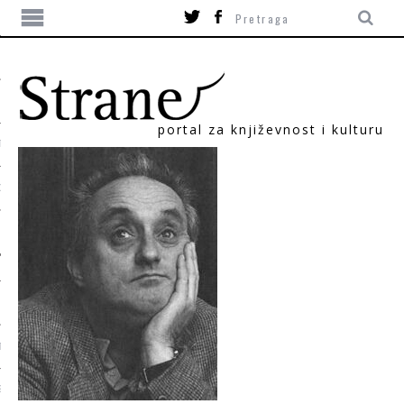
portal za književnost i kulturu
TIKA
ORI
T
SUM