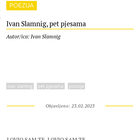
POEZIJA
 AUTORA
Ivan Slamnig, pet pjesama
Autor/ica: Ivan Slamnig
ivan slamnig
pet pjesama
poezija
Objavljeno: 23.02.2023
LOVIO SAM TE, LOVIO SAM TE