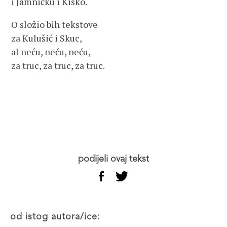
i Jamničku i Kisko.
O složio bih tekstove
za Kulušić i Skuc,
al neću, neću, neću,
za truc, za truc, za truc.
podijeli ovaj tekst
od istog autora/ice: