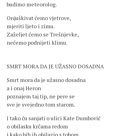
budimo meteorolog.
Onjuškivat ćemo vjetrove,
mjeriti ljeto i zimu.
Zaželjet ćemo se Trešnjevke,
nećemo podnijeti klimu.
SMRT MORA DA JE UŽASNO DOSADNA
Smrt mora da je užasno dosadna
a i onaj Heron
poznajem taj tip, ne pere se
sve je svejedno tom starom.
I tako ću sanjati o ulici Kate Dumbović
o obilasku krčama redom
i kako bih ih obilazio s tobom