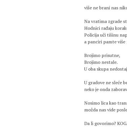
više ne brani nas niko
Na vratima zgrade st
Hodnici rađaju korak
Policija uči tišinu n
a panciri pamte više 
Brojimo prisutne,
Brojimo nestale.
U oba skupa nedostaje
U gradove ne sleće bel
neko je onda zaboravi
Nosimo lica kao tra
možda nas vide posle
Da li govorimo? KOG