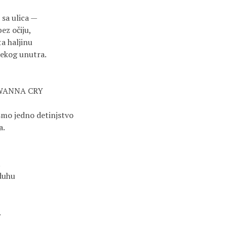
 sa ulica —
bez očiju,
ta haljinu
nekog unutra.
 WANNA CRY
smo jedno detinjstvo
a.
.
duhu
.