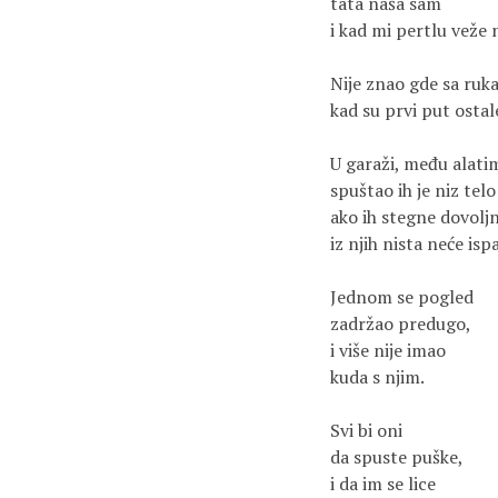
tata naša sam
i kad mi pertlu veže 
Nije znao gde sa ru
kad su prvi put ostal
U garaži, među alati
spuštao ih je niz telo
ako ih stegne dovolj
iz njih nista neće ispa
Jednom se pogled
zadržao predugo,
i više nije imao
kuda s njim.
Svi bi oni
da spuste puške,
i da im se lice