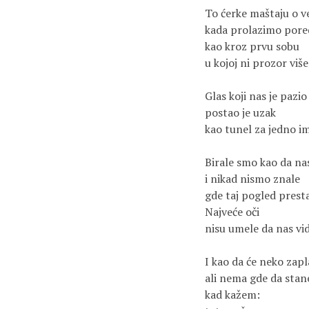
To ćerke maštaju o v
kada prolazimo pore
kao kroz prvu sobu
u kojoj ni prozor više
Glas koji nas je pazio
postao je uzak
kao tunel za jedno i
Birale smo kao da na
i nikad nismo znale
gde taj pogled presta
Najveće oči
nisu umele da nas vid
I kao da će neko zapl
ali nema gde da stan
kad kažem: