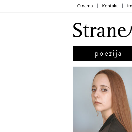
O nama
Kontakt
I
poezija