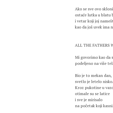
Ako se sve ovo skloni
ostaće lutka u blatu 
i vetar koji joj nameš
kao da još uvek ima 
ALL THE FATHERS
Mi govorimo kao da 
podeljeno na više tel
Bio je to mekan dan,
svetlo je letelo nisko
Kroz pukotine u vaz
otimale su se latice
i sve je mirisalo
na početak koji kasni