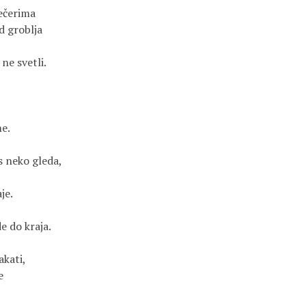
ečerima
d groblja
 ne svetli.
me.
s neko gleda,
je.
e do kraja.
akati,
e