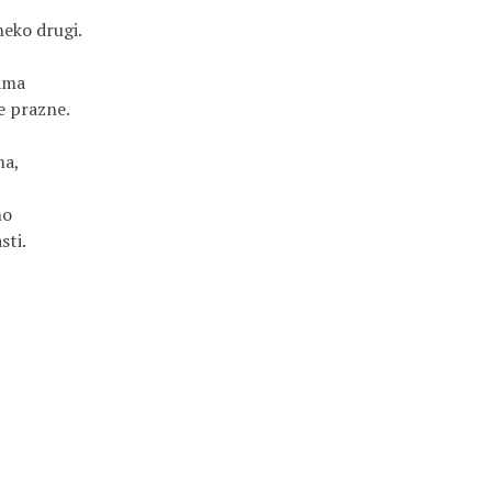
neko drugi.
kama
e prazne.
ma,
no
sti.