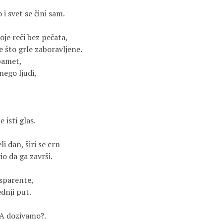
 i svet se čini sam.
oje reči bez pečata,
e što grle zaboravljene.
apamet,
nego ljudi,
 isti glas.
i dan, širi se crn
o da ga završi.
nsparente,
dnji put.
A dozivamo?.