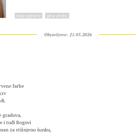
dvije pjesme
jana andric
Objavljeno: 21.05.2026
rvene farbe
 krv
di.
e gradova,
e i tuđi Bogovi
man za stišnjenu šunku,