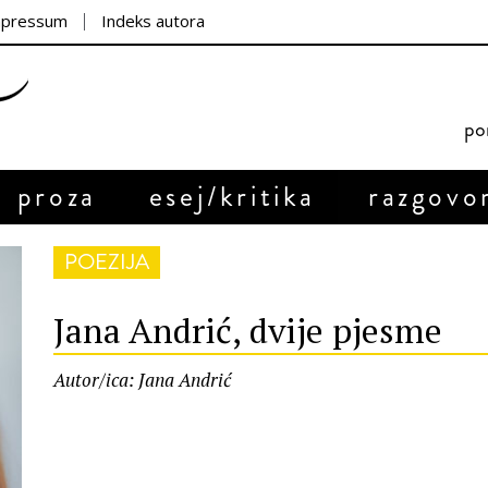
mpressum
Indeks autora
por
proza
esej/kritika
razgovo
POEZIJA
Jana Andrić, dvije pjesme
Autor/ica: Jana Andrić