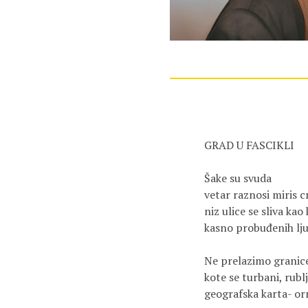
GRAD U FASCIKLI
Šake su svuda
vetar raznosi miris c
niz ulice se sliva kao
kasno probuđenih lju
Ne prelazimo granic
kote se turbani, rublj
geografska karta- or