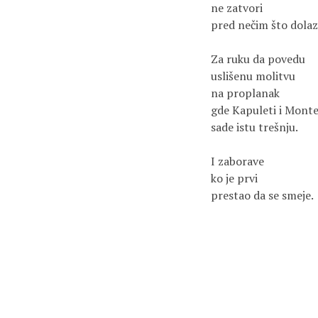
ne zatvori
pred nečim što dolaz
Za ruku da povedu
uslišenu molitvu
na proplanak
gde Kapuleti i Monte
sade istu trešnju.
I zaborave
ko je prvi
prestao da se smeje.