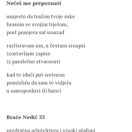
Nećeš me prepoznati
umjesto da tražim tvoje ruke
hranim se svojim tijelom,
post pomjera sat unazad
razlistavam um, u čestaru sinapsi
izostavljam zapise
iz paralelne stvarnosti
kad te idući put sretnem
pomisliću da sam te vidjela
u samoposluzi ili banci
Braće Nedić 33
predratna arhitektura i visoki plafoni