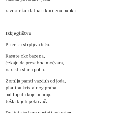
ravnotežu klatna u korijenu pupka
Izbjeglištvo
Ptice su strpljiva bića.
Rasute oko bazena,
čekaju da presahne močvara,
narastu slana polja.
Zemlja pamti vazduh od joda,
planinu kristalnog praha,
bat lopata koje udaraju
teški bijeli pokrivač.
Do ljeta će bara postati pokorica,