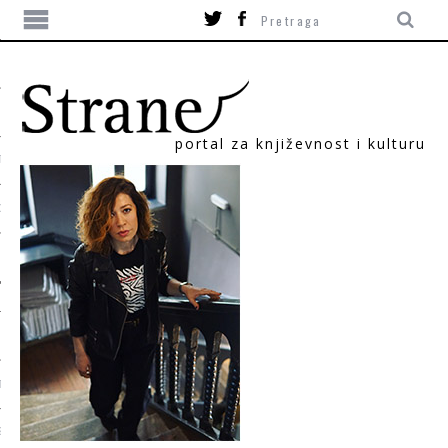
portal za književnost i kulturu
TIKA
ORI
T
SUM