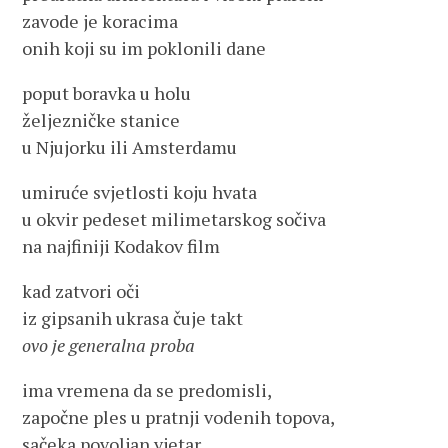
zavode je koracima
onih koji su im poklonili dane
poput boravka u holu
željezničke stanice
u Njujorku ili Amsterdamu
umiruće svjetlosti koju hvata
u okvir pedeset milimetarskog sočiva
na najfiniji Kodakov film
kad zatvori oči
iz gipsanih ukrasa čuje takt
ovo je generalna proba
ima vremena da se predomisli,
započne ples u pratnji vodenih topova,
sačeka povoljan vjetar