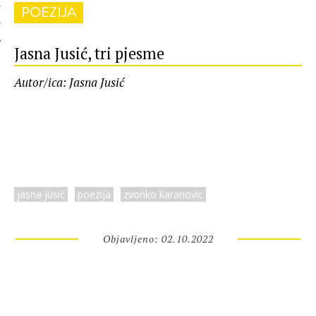
POEZIJA
 AUTORA
Jasna Jusić, tri pjesme
Autor/ica: Jasna Jusić
jasna jusić
poezija
zvonko karanovic
Objavljeno: 02.10.2022