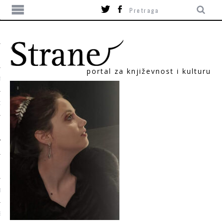
portal za književnost i kulturu
TIKA
ORI
T
SUM