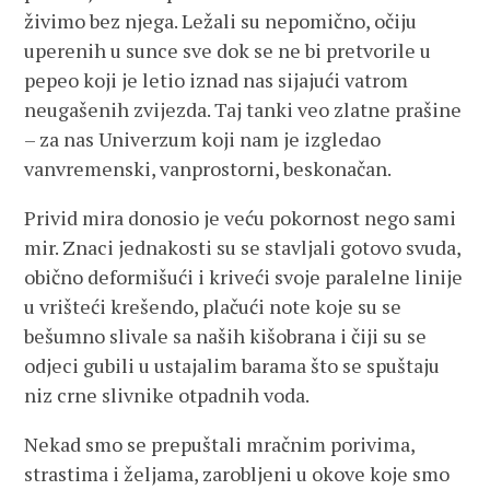
živimo bez njega. Ležali su nepomično, očiju
uperenih u sunce sve dok se ne bi pretvorile u
pepeo koji je letio iznad nas sijajući vatrom
neugašenih zvijezda. Taj tanki veo zlatne prašine
– za nas Univerzum koji nam je izgledao
vanvremenski, vanprostorni, beskonačan.
Privid mira donosio je veću pokornost nego sami
mir. Znaci jednakosti su se stavljali gotovo svuda,
obično deformišući i kriveći svoje paralelne linije
u vrišteći krešendo, plačući note koje su se
bešumno slivale sa naših kišobrana i čiji su se
odjeci gubili u ustajalim barama što se spuštaju
niz crne slivnike otpadnih voda.
Nekad smo se prepuštali mračnim porivima,
strastima i željama, zarobljeni u okove koje smo