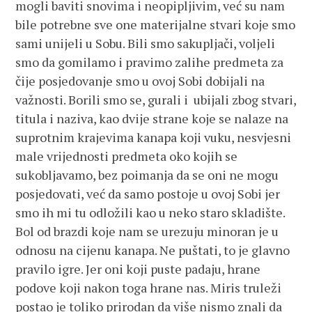
mogli baviti snovima i neopipljivim, već su nam
bile potrebne sve one materijalne stvari koje smo
sami unijeli u Sobu. Bili smo sakupljači, voljeli
smo da gomilamo i pravimo zalihe predmeta za
čije posjedovanje smo u ovoj Sobi dobijali na
važnosti. Borili smo se, gurali i ubijali zbog stvari,
titula i naziva, kao dvije strane koje se nalaze na
suprotnim krajevima kanapa koji vuku, nesvjesni
male vrijednosti predmeta oko kojih se
sukobljavamo, bez poimanja da se oni ne mogu
posjedovati, već da samo postoje u ovoj Sobi jer
smo ih mi tu odložili kao u neko staro skladište.
Bol od brazdi koje nam se urezuju minoran je u
odnosu na cijenu kanapa. Ne puštati, to je glavno
pravilo igre. Jer oni koji puste padaju, hrane
podove koji nakon toga hrane nas. Miris truleži
postao je toliko prirodan da više nismo znali da