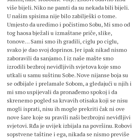
više bijeli. Niko ne pamti da su nekada bili bijeli.
U našim spisima nije bilo zabilješki o tome.
Umjesto da uredimo i počistimo Sobu, Mi smo od
tog haosa bježali u izmaštane priče, slike,
tonove… Sami smo ih gradili, ciglu po ciglu,
svako je dao svoj doprinos. Jer ipak nikad nismo
zaboravili da sanjamo. I iz naše mašte smo
izrodili bezbroj nevidljivih svjetova koje smo
utkali u samu suštinu Sobe. Nove nijanse boja su
se odbijale i prelamale Sobom, a gledajući u njih i
mi smo uspijevali da pronađemo spokoj i da
skrenemo pogled sa krvavih otisaka koji se nisu
mogli isprati, nisu ih mogle prekriti čak ni ove
nove šare koje su pravili naši bezbrojni nevidljivi
svjetovi. Rđa je uvijek izbijala na površinu. Robovi
sopstvene taštine i ega, nikada se nismo previše