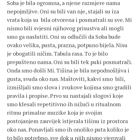
Soba je bila ogromna, a njene razmjere nama
nepojmljive. Oni su bili van nje, stajali su iza
vrata koja su bila otvorena i posmatrali su sve. Mi
nismo bili svjesni njihovog prisustva ali mogli
smo ga naslutiti. Oni su odlučili da Soba bude
ovako velika, pusta, prazna, potpuno bijela. Nisu
je obogatili ničim. Tabula rasa. To je bilo
prepušteno nama. Oni su bili tek puki posmatrači.
Onda smo došli Mi. Tišina je bila nepodnošljiva i
gusta, svuda oko nas. Maštoviti, kakvi smo bili,
izmišljali smo slova i zvukove kojima smo gradili
pravila i propise. Prvo su nastajali slogovi koje
smo klesali repetitivno ih nižući u ritualnom
ritmu primalne muzike koja je svojim
postojanjem zauvijek istjerala tišinu iz prostora
oko nas. Ponavljali smo ih onoliko puta koliko je
to bilo potrebno, sve dok u njih nismo vjerovali