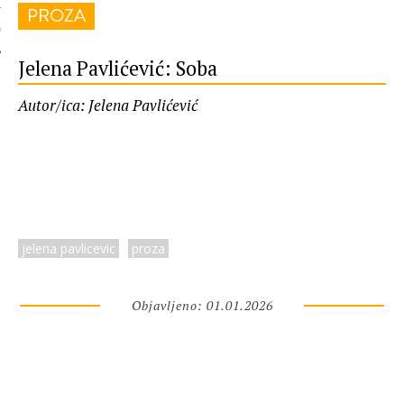
PROZA
 AUTORA
Jelena Pavlićević: Soba
Autor/ica: Jelena Pavlićević
jelena pavlicevic
proza
Objavljeno: 01.01.2026