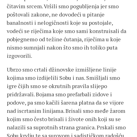
čitavim srcem. Vršili smo pogubljenja jer smo
poštovali zakone, ne dovodeći u pitanje
banalnosti i nelogičnosti koje su postojale,
vodeći se riječima koje smo sami konstruisali da
pobjegnemo od težine ćutanja, riječima u koje
nismo sumnjali nakon što smo ih toliko puta
izgovorili.
Ubrzo smo crtali džinovske izmišljene linije
kojima smo izdijelili Sobu i nas. Smišljali smo
igre čijih smo se okrutnih pravila slijepo
pridržavali. Bojama smo prefarbali zidove i
podove, pa smo kačili šarena platna da se vijore
nad iscrtanim linijama. Brisali smo međe žarom
kojim smo često brisali i živote onih koji su se
nalazili sa suprotnih strana granica. Prskali smo
Sobu krvlju te sa surovom i sadističkom radošću