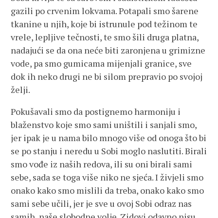
gazili po crvenim lokvama. Potapali smo šarene
tkanine u njih, koje bi istrunule pod težinom te
vrele, lepljive tečnosti, te smo šili druga platna,
nadajući se da ona neće biti zaronjena u grimizne
vode, pa smo gumicama mijenjali granice, sve
dok ih neko drugi ne bi silom prepravio po svojoj
želji.
Pokušavali smo da postignemo harmoniju i
blaženstvo koje smo sami uništili i sanjali smo,
jer ipak je u nama bilo mnogo više od onoga što bi
se po stanju i neredu u Sobi moglo naslutiti. Birali
smo vođe iz naših redova, ili su oni birali sami
sebe, sada se toga više niko ne sjeća. I živjeli smo
onako kako smo mislili da treba, onako kako smo
sami sebe učili, jer je sve u ovoj Sobi odraz nas
samih, naše slobodne volje. Zidovi odavno nisu