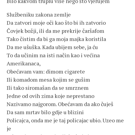
Bilo kakvom truplu više nego što vjerujem
Službeniku zakona zemlje
Da zatvori moje oči kao što bi ih zatvorio
Čovjek božji, ili da me prekrije čaršafom
Tako čistim da bi ga moja majka koristila
Da me ušuška. Kada ubijem sebe, ja ću
To da učinim na isti način kao i većina
Amerikanaca,
Obećavam vam: dimom cigarete
Ili komadom mesa kojim se gušim
Ili tako siromašan da se smrznem
Jedne od ovih zima koje neprestano
Nazivamo najgorom. Obećavam da ako čuješ
Da sam mrtav bilo gdje u blizini
Policajca, onda me je taj policajac ubio. Uzeo me
je