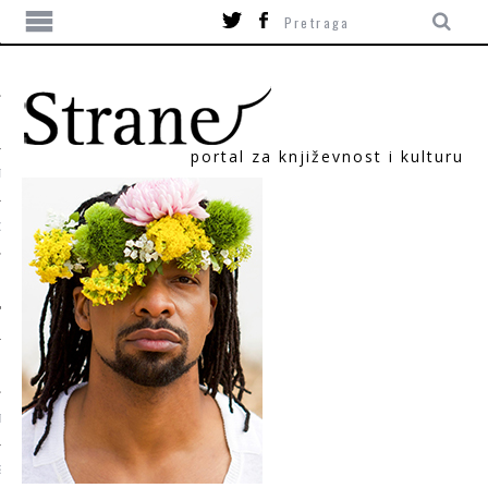
portal za književnost i kulturu
TIKA
ORI
T
SUM