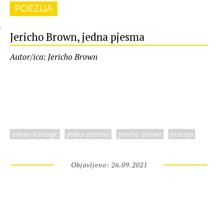
POEZIJA
 AUTORA
Jericho Brown, jedna pjesma
Autor/ica: Jericho Brown
adnan kurtagic
jedna pjesma
jericho brown
poezija
Objavljeno: 26.09.2021