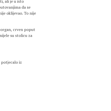
, ali je u isto
 putovanjima da se
ije oklijevao. To nije
 jorgan, crven poput
ijele su stolicu za
 potjecalo iz