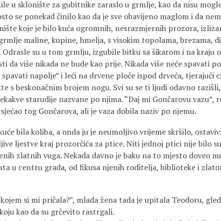
 sklonište za gubitnike zaraslo u grmlje, kao da nisu mogle 
osto se ponekad činilo kao da je sve obavijeno maglom i da nema
nište koje je bilo kuća ogromnih, nesrazmjernih prozora, izliza
 grmlje maline, kupine, hmelja, s visokim topolama, brezama, di
Odrasle su u tom grmlju, izgubile bitku sa šikarom i na kraju ot
 da više nikada ne bude kao prije. Nikada više neće spavati po 
 spavati napolje” i leći na drvene ploče ispod drveća, tjerajući c
te s beskonačnim brojem nogu. Svi su se ti ljudi odavno razišli, 
jekakve starudije nazvane po njima. “Daj mi Gončarovu vazu”, re
se sjećao tog Gončarova, ali je vaza dobila naziv po njemu.
uće bila koliba, a onda ju je neumoljivo vrijeme skršilo, ostaviv
ljive ljestve kraj prozorčića za ptice. Niti jednoj ptici nije bilo
enih zlatnih vuga. Nekada davno je baku na to mjesto doveo muš
ta u centru grada, od fikusa njenih roditelja, biblioteke i zla
em si mi pričala?”, mlada žena tada je upitala Teodoru, gledaj
koju kao da su grčevito rastrgali.