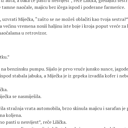
ta, a baka će pasti u nesvijest”, reče Lilička, gledajući sestr
a je tamne naočale, majicu bez ičega ispod i poderane farmerice.
vrati Miječka, “zašto se ne možeš oblačiti kao tvoja sestra?
nu vremena nosiš haljinu iste boje i kroja poput vreće za kr
naočalama u retrovizor.
ku.”
enzinsku pumpu. Sijalo je prvo vruće junsko sunce, jagode 
 ispod stabala jabuka, a Miječka je iz gepeka izvadila kofer i ne
čka.
ka se nasmiješila.
stražnja vrata automobila, brzo skinula majicu i sarafan je
na koljena.
sti u nesvijest”, reče Lilička.