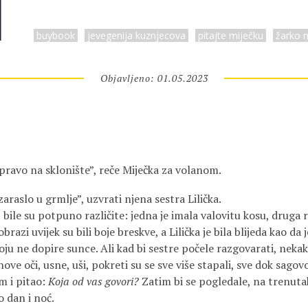
buybook
jevegenija kuznjecova
pitajte miječku
žarko m
Objavljeno: 01.05.2023
pravo na sklonište”, reče Miječka za volanom.
lo u grmlje”, uzvrati njena sestra Lilička.
e su potpuno različite: jedna je imala valovitu kosu, druga
brazi uvijek su bili boje breskve, a Lilička je bila blijeda kao da j
koju ne dopire sunce. Ali kad bi sestre počele razgovarati, nekako
hove oči, usne, uši, pokreti su se sve više stapali, sve dok sagov
m i pitao:
Koja od vas
govori?
Zatim bi se pogledale, na trenutak
o dan i noć.