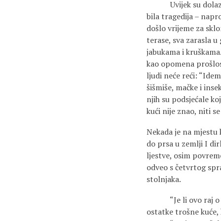
Uvijek su dolazile u
bila tragedija – napr
došlo vrijeme za sklo
terase, sva zarasla u
jabukama i kruškama. 
kao opomena prošlosti
ljudi neće reći: “Idem
šišmiše, mačke i insek
njih su podsjećale ko
kući nije znao, niti 
Nekada je na mjestu k
do prsa u zemlji I dir
ljestve, osim povrem
odveo s četvrtog spra
stolnjaka.
“Je li ovo raj o koj
ostatke trošne kuće, 