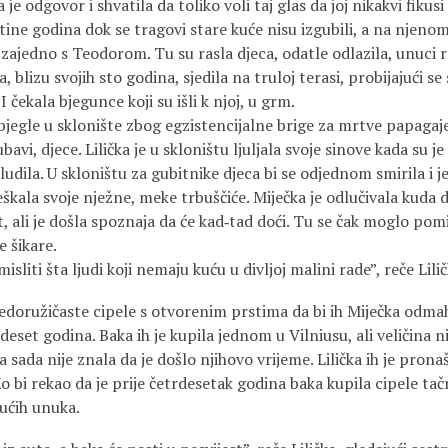
dgovor i shvatila da toliko voli taj glas da joj nikakvi fikusi
odina dok se tragovi stare kuće nisu izgubili, a na njenom 
a zajedno s Teodorom. Tu su rasla djeca, odatle odlazila, unuci r
a, blizu svojih sto godina, sjedila na truloj terasi, probijajući se
I čekala bjegunce koji su išli k njoj, u grm.
e u sklonište zbog egzistencijalne brige za mrtve papagaje 
jubavi, djece. Lilička je u skloništu ljuljala svoje sinove kada su
ludila. U skloništu za gubitnike djeca bi se odjednom smirila i
eškala svoje nježne, meke trbuščiće. Miječka je odlučivala kuda da
 ali je došla spoznaja da će kad‑tad doći. Tu se čak moglo pomi
e šikare.
 šta ljudi koji nemaju kuću u divljoj malini rade”, reče Lilič
ružičaste cipele s otvorenim prstima da bi ih Miječka odmah 
eset godina. Baka ih je kupila jednom u Vilniusu, ali veličina ni
 a sada nije znala da je došlo njihovo vrijeme. Lilička ih je pro
o bi rekao da je prije četrdesetak godina baka kupila cipele tačn
dućih unuka.