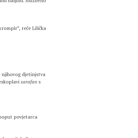
inu haljinu. Službeno
”
ompir”, reče Lilička
njihovog djetinjstva
beskoplavi
sarafan
s
 poput povjetarca