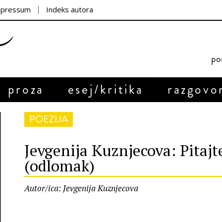
mpressum
Indeks autora
por
proza
esej/kritika
razgovo
POEZIJA
Jevgenija Kuznjecova: Pitaj
(odlomak)
Autor/ica: Jevgenija Kuznjecova