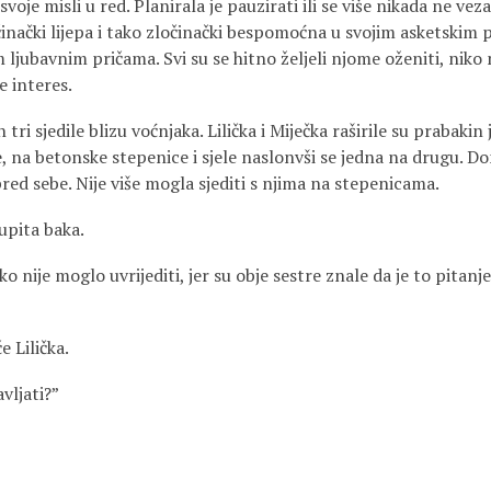
oje misli u red. Planirala je pauzirati ili se više nikada ne vezati
činački lijepa i tako zločinački bespomoćna u svojim asketskim
 ljubavnim pričama. Svi su se hitno željeli njome oženiti, niko n
e interes.
sjedile blizu voćnjaka. Lilička i Miječka raširile su prabakin
 na betonske stepenice i sjele naslonvši se jedna na drugu. Don
spred sebe. Nije više mogla sjediti s njima na stepenicama.
 upita baka.
je moglo uvrijediti, jer su obje sestre znale da je to pitanje
e Lilička.
vljati?”