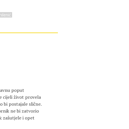
ilenić
 ravnu poput
e cijeli život provela
 bi postajale slične.
ornik ne bi zatvorio
 zašutjele i opet