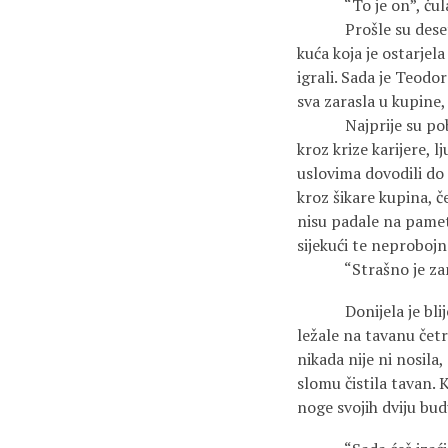
“To je on”, čula je o
Prošle su desetine g
kuća koja je ostarjel
igrali. Sada je Teodor
sva zarasla u kupine, 
Najprije su pobjegl
kroz krize karijere, l
uslovima dovodili do 
kroz šikare kupina, č
nisu padale na pamet,
sijekući te neprobojn
“Strašno je zamisliti
Donijela je blijedo
ležale na tavanu četrd
nikada nije ni nosila,
slomu čistila tavan. K
noge svojih dviju bu