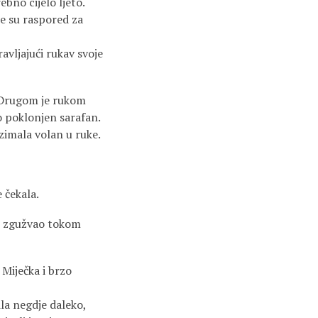
no cijelo ljeto.
e su raspored za
vljajući rukav svoje
 Drugom je rukom
vo poklonjen sarafan.
uzimala volan u ruke.
e čekala.
se zgužvao tokom
Miječka i brzo
la negdje daleko,