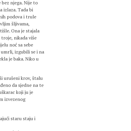
bez njega. Nije to
 izlaza. Tada bi
nih podova i trule
vljim šljivama,
išle. Ona je stajala
troje, nikada više
ijelu noć sa sebe
umrli, izgubili se i na
kla je baka. Niko u
ši urušeni krov, štalu
 suđeno da sjedne na te
karac koji ju je
tom izvezenog
ući staru staju i