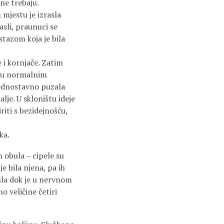
 ne trebaju.
mjestu je izrasla
asli, praunuci se
 stazom koja je bila
i kornjače. Zatim
 je u normalnim
 jednostavno puzala
lje. U skloništu ideje
riti s bezidejnošću,
ka.
obula – cipele su
je bila njena, pa ih
našla dok je u nervnom
o veličine četiri