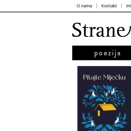
O nama
Kontakt
I
poezija