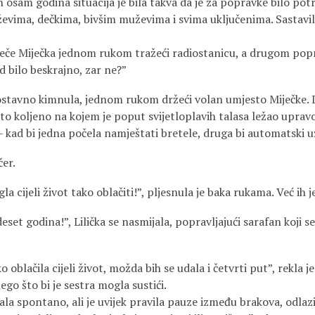
godina situacija je bila takva da je za popravke bilo potreb
evima, dečkima, bivšim muževima i svima uključenima. Sastavil
e Miječka jednom rukom tražeći radiostanicu, a drugom popra
ad bilo beskrajno, zar ne?”
avno kimnula, jednom rukom držeći volan umjesto Miječke.
tito koljeno na kojem je poput svijetloplavih talasa ležao upra
 – kad bi jedna počela namještati bretele, druga bi automatski 
er.
la cijeli život tako oblačiti!”, pljesnula je baka rukama. Već ih j
set godina!”, Lilička se nasmijala, popravljajući sarafan koji 
čila cijeli život, možda bih se udala i četvrti put”, rekla je 
ego što bi je sestra mogla sustići.
pontano, ali je uvijek pravila pauze između brakova, odlazi