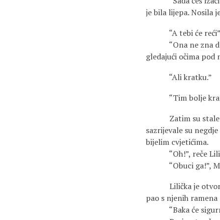
“Sada ćeš izaći iz au
je bila lijepa. Nosil
“A tebi će reći”, uz
“Ona ne zna da veći
gledajući očima pod 
“Ali kratku.”
“Tim bolje krat
Zatim su stale na b
sazrijevale su negdje
bijelim cvjetićima.
“Oh!”, reče Lili
“Obuci ga!”, Miječ
Lilička je otvorila 
pao s njenih ramena 
“Baka će sigurno pa