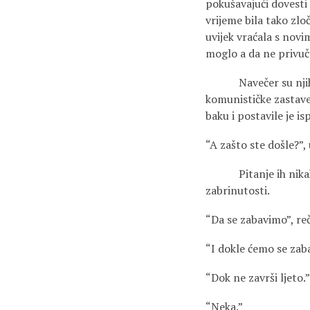
pokušavajući dovesti sv
vrijeme bila tako zlo
uvijek vraćala s novim
moglo a da ne privuč
Navečer su njih tri 
komunističke zastave,
baku i postavile je i
“A zašto ste došle?”,
Pitanje ih nikako ni
zabrinutosti.
“Da se zabavimo”, reč
“I dokle ćemo se zaba
“Dok ne završi ljeto.”
“Neka.”