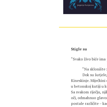
Stigle su
“Svako živo biće ima 
“Na sklonište zaras
Dok su šutjele, bil
Kineskinje. Miječkini o
u betonskoj kutiji u 
Sa svakom riječju, nji
oči, odmahnuo glavo
postale različite – ka