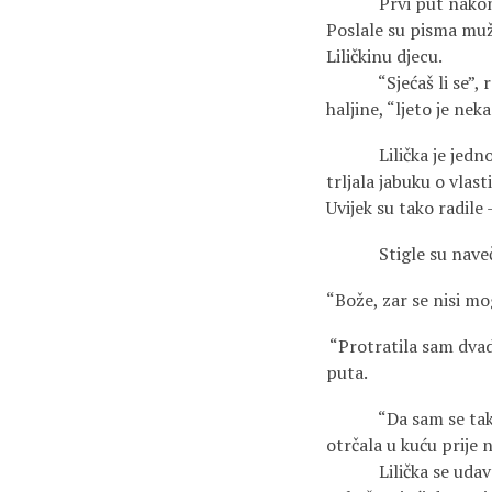
Prvi put nakon osam 
Poslale su pisma muž
Liličkinu djecu.
“Sjećaš li se”, reč
haljine, “ljeto je nek
Lilička je jednost
trljala jabuku o vlas
Uvijek su tako radile
Stigle su naveč
“Bože, zar se nisi mog
“Protratila sam dvade
puta.
“Da sam se tako obla
otrčala u kuću prije n
Lilička se udavala s