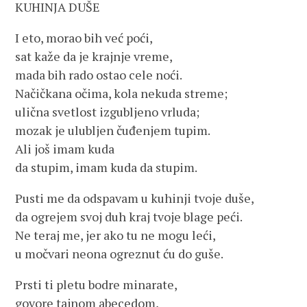
KUHINJA DUŠE
I eto, morao bih već poći,
sat kaže da je krajnje vreme,
mada bih rado ostao cele noći.
Načičkana očima, kola nekuda streme;
ulična svetlost izgubljeno vrluda;
mozak je ulubljen čuđenjem tupim.
Ali još imam kuda
da stupim, imam kuda da stupim.
Pusti me da odspavam u kuhinji tvoje duše,
da ogrejem svoj duh kraj tvoje blage peći.
Ne teraj me, jer ako tu ne mogu leći,
u močvari neona ogreznut ću do guše.
Prsti ti pletu bodre minarate,
govore tajnom abecedom,