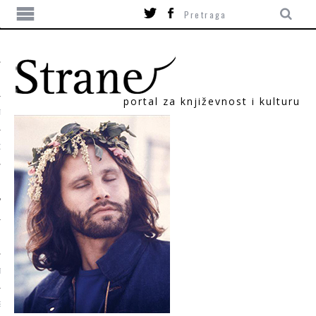
portal za književnost i kulturu
TIKA
ORI
T
SUM