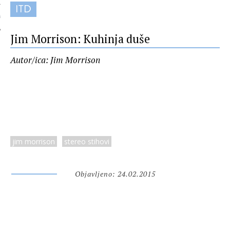
ITD
 AUTORA
Jim Morrison: Kuhinja duše
Autor/ica: Jim Morrison
jim morrison
stereo stihovi
Objavljeno: 24.02.2015