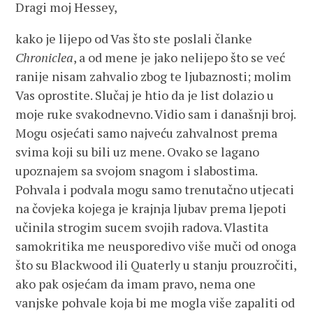
Dragi moj Hessey,
kako je lijepo od Vas što ste poslali članke
Chroniclea
, a od mene je jako nelijepo što se već
ranije nisam zahvalio zbog te ljubaznosti; molim
Vas oprostite. Slučaj je htio da je list dolazio u
moje ruke svakodnevno. Vidio sam i današnji broj.
Mogu osjećati samo najveću zahvalnost prema
svima koji su bili uz mene. Ovako se lagano
upoznajem sa svojom snagom i slabostima.
Pohvala i podvala mogu samo trenutačno utjecati
na čovjeka kojega je krajnja ljubav prema ljepoti
učinila strogim sucem svojih radova. Vlastita
samokritika me neusporedivo više muči od onoga
što su Blackwood ili Quaterly u stanju prouzročiti,
ako pak osjećam da imam pravo, nema one
vanjske pohvale koja bi me mogla više zapaliti od