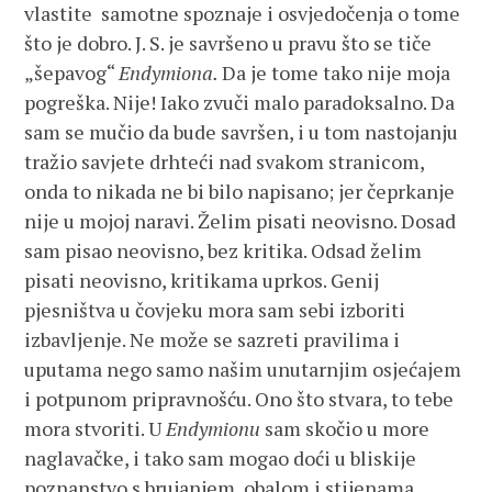
vlastite samotne spoznaje i osvjedočenja o tome
što je dobro. J. S. je savršeno u pravu što se tiče
„šepavog“
Endymiona.
Da je tome tako nije moja
pogreška. Nije! Iako zvuči malo paradoksalno. Da
sam se mučio da bude savršen, i u tom nastojanju
tražio savjete drhteći nad svakom stranicom,
onda to nikada ne bi bilo napisano; jer čeprkanje
nije u mojoj naravi. Želim pisati neovisno. Dosad
sam pisao neovisno, bez kritika. Odsad želim
pisati neovisno, kritikama uprkos. Genij
pjesništva u čovjeku mora sam sebi izboriti
izbavljenje. Ne može se sazreti pravilima i
uputama nego samo našim unutarnjim osjećajem
i potpunom pripravnošću. Ono što stvara, to tebe
mora stvoriti. U
Endymionu
sam skočio u more
naglavačke, i tako sam mogao doći u bliskije
poznanstvo s brujanjem, obalom i stijenama,