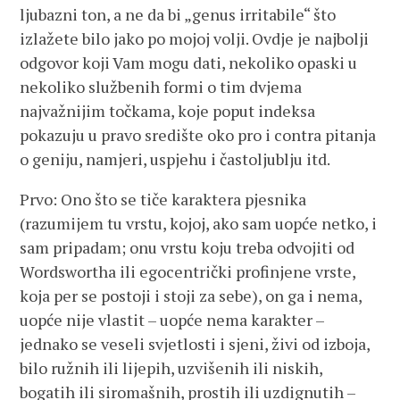
ljubazni ton, a ne da bi „genus irritabile“ što
izlažete bilo jako po mojoj volji. Ovdje je najbolji
odgovor koji Vam mogu dati, nekoliko opaski u
nekoliko službenih formi o tim dvjema
najvažnijim točkama, koje poput indeksa
pokazuju u pravo središte oko pro i contra pitanja
o geniju, namjeri, uspjehu i častoljublju itd.
Prvo: Ono što se tiče karaktera pjesnika
(razumijem tu vrstu, kojoj, ako sam uopće netko, i
sam pripadam; onu vrstu koju treba odvojiti od
Wordswortha ili egocentrički profinjene vrste,
koja per se postoji i stoji za sebe), on ga i nema,
uopće nije vlastit – uopće nema karakter –
jednako se veseli svjetlosti i sjeni, živi od izboja,
bilo ružnih ili lijepih, uzvišenih ili niskih,
bogatih ili siromašnih, prostih ili uzdignutih –