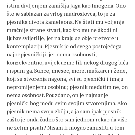
istim divljenjem zamišlja Jaga kao Imogena. Ono
što je sablazan za vrlog mudroslovca, to je za
pjesnika divota kameleona. Ne šteti mu voljenje
mračnije strane stvari, kao što mu ne škodi ni
ljubav svijetlije, jer na kraju se obje pretvore u
kontemplaciju. Pjesnik je od svega postojećega
najnepjesničkiji, jer nema osobnosti;
konzekventno, uvijek uzme lik nekog drugog bića
i ispuni ga. Sunce, mjesec, more, muškarci i žene,
koji su stvorenja nagona, svi su pjesnički i imaju
nepromijenjenu osobinu; pjesnik međutim ne, on
nema osobnost. Pouzdano, on je najmanje
pjesnički bog među svim svojim stvorenjima. Ako
pjesnik nema svoju zbilju, a ja sam ipak pjesnik,
zašto je onda čudno što sam jednom rekao da više
ne želim pisati? Nisam li mogao zamisliti u tom