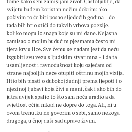
tome kako sebi zamišljam život. Častoljublje, da
svijetu budem koristan nečim dobrim: ako
poživim to će biti posao sljedećih godina – do
tada bih htio stići do takvih vrhova poezije,
koliko mogu iz snaga koje su mi dane. Nejasna
zamisao o mojim budućim pjesmama često mi
tjera krv u lice. Sve čemu se nadam jest da neću
izgubiti svu vezu s ljudskim stvarimna – i da ta
usamljenost i ravnodušnost koju osjećam od
strane najboljih neće otupiti oštrinu mojih vizija.
Htio bih pisati o dubokoj žudnji prema ljepoti i o
njezinoj ljubavi koja živi u meni, čak i ako bih do
jutra uvijek spalio to što sam noću uradio a da
svjetlost očiju nikad ne dopre do toga. Ali, ni u
ovom trenutku ne govorim o sebi, samo nekoga
drugoga, u čijoj duši sad upravo živim.