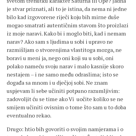
svetom trenutku karakter Saturna ili Ope? Jadna
je stvar priznati, ali to je istina, da nema ni jedne
bilo kad izgovorene riječi koju bih mirne duše
mogao smatrati autentičnim stavom što proizlazi
iz moje naravi. Kako bi i moglo biti, kad i nemam
narav? Ako sam s ljudima u sobi i upravo ne
razmišljam o stvorenjima vlastitoga mozga, ne
boravi u meni ja, nego oni koji su u sobi, oni
polako nameću svoju narav i malo kasnije skoro
nestajem – i ne samo među odraslima; isto se
događa sa mnom i u dječjoj sobi. Ne znam
uspjevam li sebe učiniti potpuno razumljivim:
zadovoljit ću se time ako Vi uočite koliko se ne
smijem učiniti ovisnim o tome što sam u to doba
eventualno rekao.
Drugo: htio bih govoriti o svojim namjerama i o