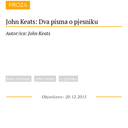
PROZA
 AUTORA
John Keats: Dva pisma o pjesniku
Autor/ica: John Keats
bela hamvas
john keats
o pjeniku
Objavljeno: 20.12.2015