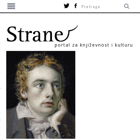
portal za književnost i kulturu
TIKA
ORI
T
SUM