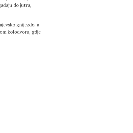
gađaju do jutra,
ajevsko gnijezdo, a
nom kolodvoru, gdje