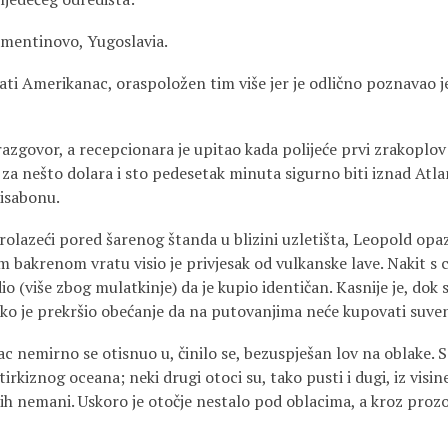
amentinovo, Yugoslavia.
rati Amerikanac, oraspoložen tim više jer je odlično poznavao j
azgovor, a recepcionara je upitao kada polijeće prvi zrakoplov 
 za nešto dolara i sto pedesetak minuta sigurno biti iznad Atl
isabonu.
rolazeći pored šarenog štanda u blizini uzletišta, Leopold opaz
m bakrenom vratu visio je privjesak od vulkanske lave. Nakit 
io (više zbog mulatkinje) da je kupio identičan. Kasnije je, dok
ako je prekršio obećanje da na putovanjima neće kupovati suven
 nemirno se otisnuo u, činilo se, bezuspješan lov na oblake. Sa
tirkiznog oceana; neki drugi otoci su, tako pusti i dugi, iz visin
kih nemani. Uskoro je otočje nestalo pod oblacima, a kroz prozo