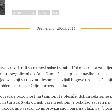
josip ivanovic
proza
sal
Objavljeno: 29.05.2015
nski zrak titrali su ritmovi salse i sambe. Uokolo krijesa zapalj
ali su razgolićeni otočani. Oponašali su plesne navike predaka 
jedova, koji su takvim plesom zabavljali bogove uroda i kiša, nji
 obične smrtnike željne provoda i bluda.
u obraćale pozornost na tamnopute plesače, dok su seksipilne pl
ih turista. Svaki od njih barem jednom je pokušao zavesti neku
i, razočarano vraćali do improviziranog bara na plaži. Taj “noćn