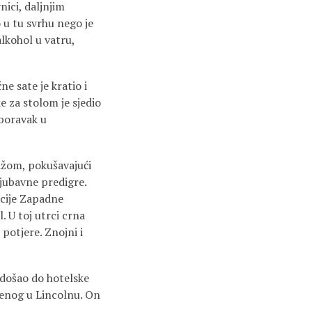
nici, daljnjim
 u tu svrhu nego je
alkohol u vatru,
e sate je kratio i
 za stolom je sjedio
 boravak u
ažom, pokušavajući
ljubavne predigre.
acije Zapadne
. U toj utrci crna
 potjere. Znojni i
 došao do hotelske
njenog u Lincolnu. On