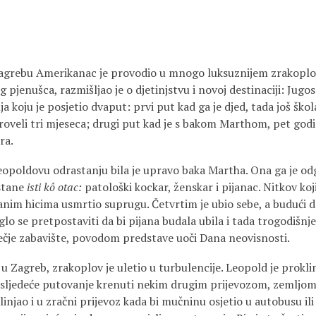
Zagrebu Amerikanac je provodio u mnogo luksuznijem zrakoplo
pjenušca, razmišljao je o djetinjstvu i novoj destinaciji: Jugo
a koju je posjetio dvaput: prvi put kad ga je djed, tada još ško
roveli tri mjeseca; drugi put kad je s bakom Marthom, pet godin
ra.
opoldovu odrastanju bila je upravo baka Martha. Ona ga je odgo
ostane
isti kô otac:
patološki kockar, ženskar i pijanac. Nitkov koji
nim hicima usmrtio suprugu. Četvrtim je ubio sebe, a budući d
lo se pretpostaviti da bi pijana budala ubila i tada trogodišnj
ječje zabavište, povodom predstave uoči Dana neovisnosti.
 u Zagreb, zrakoplov je uletio u turbulencije. Leopold je proklin
a sljedeće putovanje krenuti nekim drugim prijevozom, zemljom
klinjao i u zračni prijevoz kada bi mučninu osjetio u autobusu il