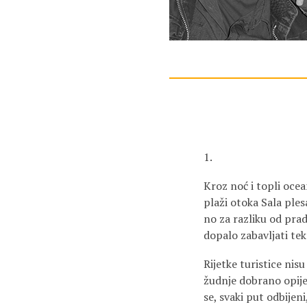
1.
Kroz noć i topli ocea
plaži otoka Sala ples
no za razliku od prad
dopalo zabavljati tek
Rijetke turistice nis
žudnje dobrano opijen
se, svaki put odbijen