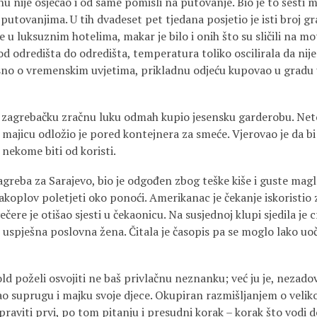
 nije osjećao i od same pomisli na putovanje. Bio je to šesti m
utovanjima. U tih dvadeset pet tjedana posjetio je isti broj gr
 u luksuznim hotelima, makar je bilo i onih što su sličili na mo
, od odredišta do odredišta, temperatura toliko oscilirala da nije
isno o vremenskim uvjetima, prikladnu odjeću kupovao u gradu 
u zagrebačku zračnu luku odmah kupio jesensku garderobu. Net
i majicu odložio je pored kontejnera za smeće. Vjerovao je da bi
nekome biti od koristi.
 Zagreba za Sarajevo, bio je odgođen zbog teške kiše i guste ma
akoplov poletjeti oko ponoći. Amerikanac je čekanje iskoristio
ečere je otišao sjesti u čekaonicu. Na susjednoj klupi sjedila je c
 uspješna poslovna žena. Čitala je časopis pa se moglo lako uo
old poželi osvojiti ne baš privlačnu neznanku; već ju je, neza
o suprugu i majku svoje djece. Okupiran razmišljanjem o veliko
praviti prvi, po tom pitanju i presudni korak – korak što vodi d