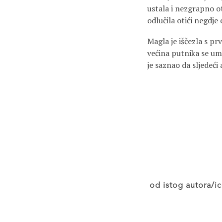
ustala i nezgrapno oti
odlučila otići negdje
Magla je iščezla s pr
većina putnika se um
je saznao da sljedeći
od istog autora/ic