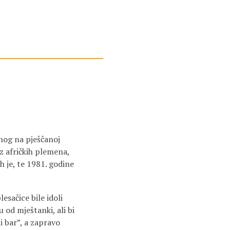
enog na pješčanoj
iz afričkih plemena,
h je, te 1981. godine
esačice bile idoli
 od mještanki, ali bi
i bar”, a zapravo