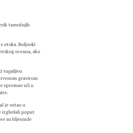
ezik tamošnjih
s otoka. Buljooki
antskog oceana, ako
i tugaljivu
s crvenom gravirom
 se spremao ući u
ire.
l je ostao u
e izgledali poput
re su bljesnule