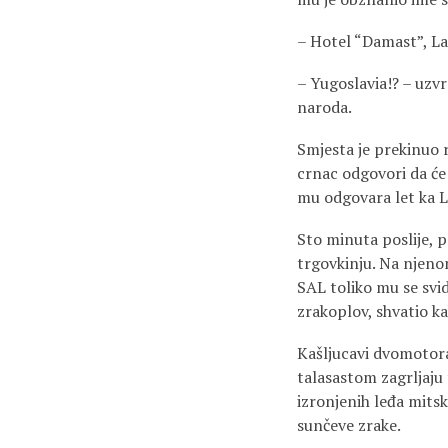
– Hotel “Damast”, L
– Yugoslavia!? – uzv
naroda.
Smjesta je prekinuo r
crnac odgovori da će
mu odgovara let ka L
Sto minuta poslije, p
trgovkinju. Na njeno
SAL toliko mu se svid
zrakoplov, shvatio k
Kašljucavi dvomotorac
talasastom zagrljaju 
izronjenih leđa mits
sunčeve zrake.