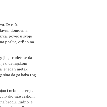
vu. Uz čašu
slavija, domovina
larca, poveo u svoje
a poslije, otišao na
jila, trudeći se da
 je u delirijskom
a je jedan metak
eg sina da ga baka tog
jao i nebo i letenje.
, nikako više zrakom.
i na brodu. Čudno je,