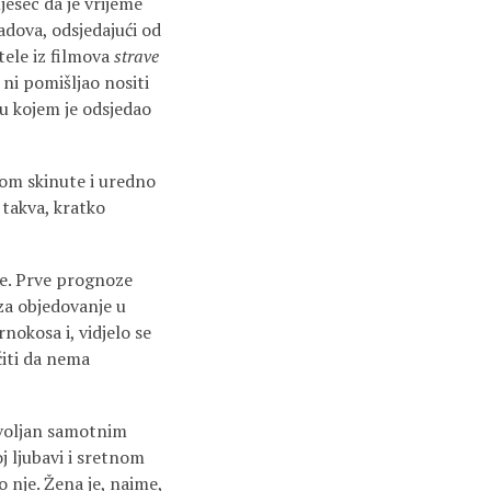
jesec da je vrijeme
adova, odsjedajući od
tele iz filmova
strave
 ni pomišljao nositi
u kojem je odsjedao
om skinute i uredno
 takva, kratko
gle. Prve prognoze
 za objedovanje u
rnokosa i, vidjelo se
čiti da nema
dovoljan samotnim
j ljubavi i sretnom
o nje. Žena je, naime,