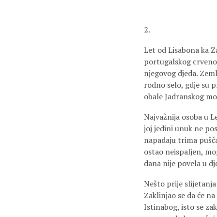
2.
Let od Lisabona ka 
portugalskog crvenog 
njegovog djeda. Zemlj
rodno selo, gdje su p
obale Jadranskog mo
Najvažnija osoba u Le
joj jedini unuk ne p
napadaju trima pušča
ostao neispaljen, mog
dana nije povela u d
Nešto prije slijetanja
Zaklinjao se da će n
Istinabog, isto se za