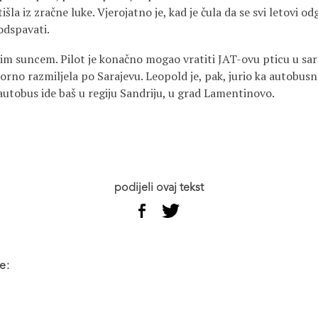
šla iz zračne luke. Vjerojatno je, kad je čula da se svi letovi od
 odspavati.
vim suncem. Pilot je konačno mogao vratiti JAT-ovu pticu u sar
orno razmiljela po Sarajevu. Leopold je, pak, jurio ka autobus
 autobus ide baš u regiju Sandriju, u grad Lamentinovo.
podijeli ovaj tekst
e: