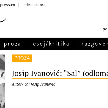
mpressum
Indeks autora
por
proza
esej/kritika
razgovo
PROZA
Josip Ivanović: “Sal” (odlom
Autor/ica: Josip Ivanović