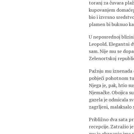
toranj za čuvara plaže
kupovanjem domaćeg r
bio i izvrsno sredstv
plamen bi buknuo ka
U neposrednoj blizini
Leopold. Elegantni d
sam. Nije mu se dopa
Zelenortskoj republic
Pažnju mu iznenada o
pobjeći pohotnom turi
Njega je, pak, htio 
Njemačke. Obojica su 
gazela je odmicala sv
zagrljeni, malaksalo
Približno dva sata pr
recepcije. Zatražio j
mu je obznanio ime s