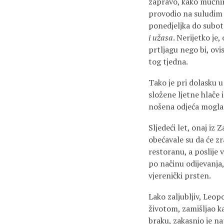
zapravo, kako mučninu
provodio na suludim p
ponedjeljka do subote
i užasa
. Nerijetko je
prtljagu nego bi, ov
tog tjedna.
Tako je pri dolasku 
složene ljetne hlače 
nošena odjeća mogla 
Sljedeći let, onaj iz
obećavale su da će zr
restoranu, a poslije v
po načinu odijevanja,
vjerenički prsten.
Lako zaljubljiv, Leop
životom, zamišljao ka
braku, zakasnio je na