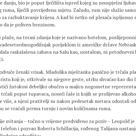
 danju, bio je poput lječilišta ispred kojeg su neuspješni ljubav
uma, liječili povrijeđenu sujetu. Začudo, rum nije služio samo
o za razbuktavanje krijesa. A kad bi netko od plesača ispljunuo 
o da je poliven benzinom.
 plaže, na terasi zdanja koje je nazivano hotelom, poslijeponoćn
vadesetsedmogodišnjak porijeklom iz američke države Nebraske
dala raskalašena zabava na Salu kao, uostalom, ni petodnevni
i.
dvuče ženski vrisak. Mladolika mještanka panično je trčala pl
stu koji je, otkrivale su njegove geste, utrku shvaćao kao dio 
sustići žutokosi debeljko obučen u majicu nogometne reprezent
trčali poput tupavaca, noseći čaše iz kojih se prolijevao alkohol
e više, a njeni pratitelji su nakon pedesetak metara odustali od
 su se vraćali prema tornju i novim količinama ruma.
ije svitanja – točno u vrijeme predviđeno za poziv – Leopold je
e telefon i pozvao Roberta Schillacija, rođenog Talijana nasta
ljedećeg odredišta: