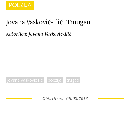
POEZIJA
 AUTORA
Jovana Vasković-Ilić: Trougao
Autor/ica: Jovana Vasković-Ilić
jovana vaskovic ilic
poezija
trugao
Objavljeno: 08.02.2018