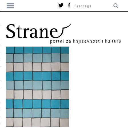
portal za književnost i kulturu
TIKA
ORI
T
SUM