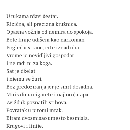
U rukama rđavi šestar.
Rizična, ali precizna kružnica.
Opasna vožnja od nemira do spokoja.
Bele linije udišem kao narkoman.
Pogled u stranu, crte iznad uha.
Vreme je nevidljivi gospodar
i ne radi ni za koga.
Sat je dželat
i njemu se žuri.
Bez predoziranja jer je smrt dosadna.
Miris dima cigarete i najlon čarapa.
Zvižduk poznatih stihova.
Povratak u pitomi mrak.
Biram dvosmisao umesto besmisla.
Krugovi i linije.