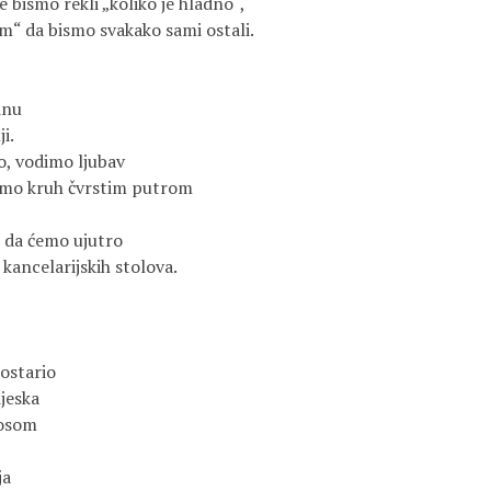
bismo rekli „koliko je hladno“,

“ da bismo svakako sami ostali.

nu

.

, vodimo ljubav

emo kruh čvrstim putrom

 da ćemo ujutro

kancelarijskih stolova.

ostario

jeska

rosom

a
