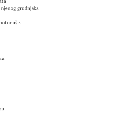
ta

 njenog grudnjaka

potonuše.

ka
u
