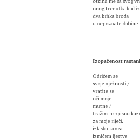
otkinu me sa svog vra
onog trenutka kad iz
dva krhka broda

u nepoznate dubine 
Izopačenost rastan
Odričem se

svoje nježnosti /

vratite se

oči moje

mutne /

tražim propisnu kazn
za moje riječi.

izlasku sunca

izmičem ljestve
