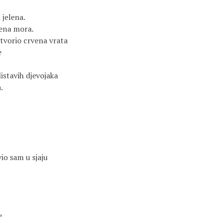
jelena.

dena mora.

otvorio crvena vrata



istavih djevojaka

 

io sam u sjaju


