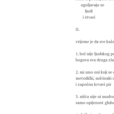
     ogoljavaju se

         ljudi

       i stvari

II.

vrijeme je da sve kaže
1. bol nije ljudskog po
bogova sva druga zla

2. mi smo oni koji se 
metodički, suštinski o
i započnu krvavi pir

3. ništa nije ni mudro
samo opijenost gluh