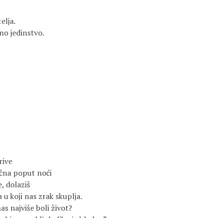
lja.

o jedinstvo.

ive

čna poput noći

, dolaziš

u koji nas zrak skuplja.

s najviše boli život?
