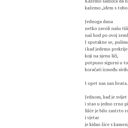
Kažemo samoća da ne 
kažemo „idem s tobom
Jednoga dana

netko zavoli našu tiši
naš hod po ovoj zemlji
I spotakne se, pušimo
i kad jedemo prekrij
koji na sjenu liči,

potpuno sigurni u to
koračati između sivih 
I opet nas san hvata.

Jednom, kad je svijet 
i stao u jedno zrno pi
lišće je bilo zastrto 
i vjetar

je kidao žice s kamenj