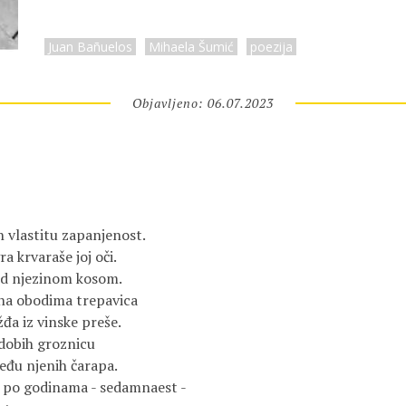
Juan Bañuelos
Mihaela Šumić
poezija
Objavljeno: 06.07.2023
 vlastitu zapanjenost.

a krvaraše joj oči.

d njezinom kosom.

na obodima trepavica

a iz vinske preše.

obih groznicu

eđu njenih čarapa.

 po godinama - sedamnaest -
