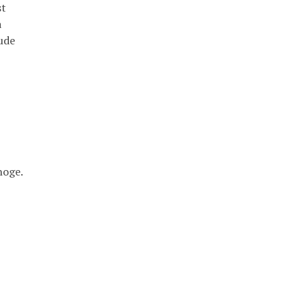
t



de

oge.
