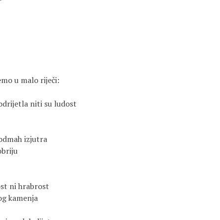
mo u malo riječi:

drijetla niti su ludost

odmah izjutra

briju

st ni hrabrost

og kamenja
