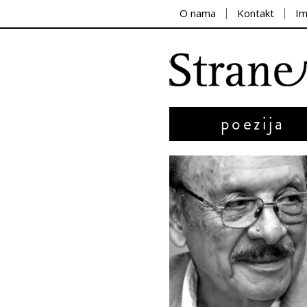
O nama
Kontakt
I
poezija