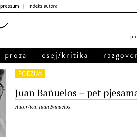
mpressum
Indeks autora
por
proza
esej/kritika
razgovo
POEZIJA
Juan Bañuelos – pet pjesam
Autor/ica: Juan Bañuelos