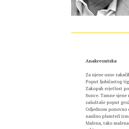
Za njene usne zakačih
Poput ljubičastog tigr
Zakopah svjetlost po
Sunce. Tamne sjene 
zašuštaše poput grožđ
Odjednom ponovno d
nasilno plamteći izm
Malena, tako malena