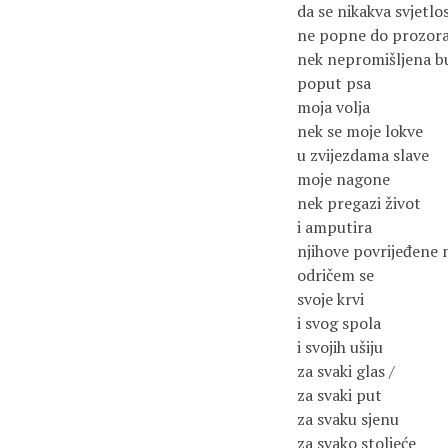
da se nikakva svjetlos
ne popne do prozora
nek nepromišljena bu
poput psa

moja volja

nek se moje lokve

u zvijezdama slave

moje nagone

nek pregazi život

i amputira

njihove povrijeđene n
odričem se

svoje krvi

i svog spola

i svojih ušiju

za svaki glas /

za svaki put

za svaku sjenu

za svako stoljeće
