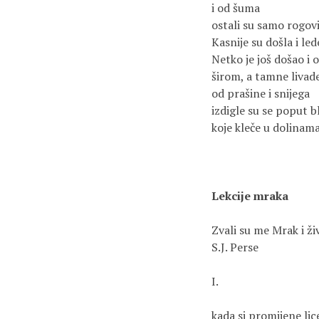
i od šuma

ostali su samo rogovi 
Kasnije su došla i le
Netko je još došao i 
širom, a tamne livade
od prašine i snijega

izdigle su se poput bl
koje kleče u dolinama.
Lekcije mraka
Zvali su me Mrak i živ
S.J. Perse

I.

kada si promijene lice