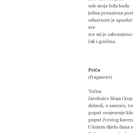
nek moja leđa budu

jedna presušena poste
odsutnost je apsolutn
sve

sve mi je zabranjeno:

čak i gorčina.

Priča 
(fragment)

Točna

čarobnice lišaja i kopr
dolaziš, o samoćo, to
poput ovojesenje kiše
poput čvrstog kaveza 
U kojem dijelu dana na