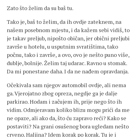
Zato što želim da su baš tu.
Tako je, baš to želim, da ih ovdje zateknem, na
našem posebnom mjestu, i da kažem sebi vidiš, to
je takav preljub, nipošto običan, jer obični preljubi
završe u hotelu, u usputnim svratištima, tako
počnu, tako i završe, a ovo, ovo je nešto puno više,
dublje, bolnije. Želim taj udarac. Ravno u stomak.
Da mi ponestane daha. I da ne nađem opravdanja.
Očekivala sam njegov automobil ovdje, ali nema
ga. Vjerojatno zbog opreza, negdje ga je dalje
parkirao. Hodam i začujem ih, prije nego što ih
vidim. Odmjeravam koliko blizu mogu prići da me
ne opaze, ali ako da, što ću zapravo reći? Kako se
postaviti? Na grani osušenog bora ugledam nešto
crveno. Haljina? Idem korak po korak. Tu je i