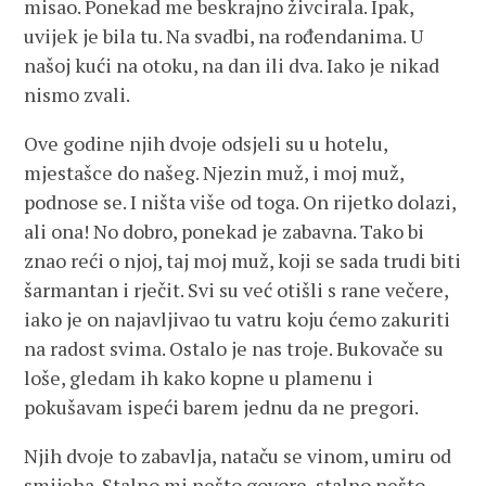
misao. Ponekad me beskrajno živcirala. Ipak,
uvijek je bila tu. Na svadbi, na rođendanima. U
našoj kući na otoku, na dan ili dva. Iako je nikad
nismo zvali.
Ove godine njih dvoje odsjeli su u hotelu,
mjestašce do našeg. Njezin muž, i moj muž,
podnose se. I ništa više od toga. On rijetko dolazi,
ali ona! No dobro, ponekad je zabavna. Tako bi
znao reći o njoj, taj moj muž, koji se sada trudi biti
šarmantan i rječit. Svi su već otišli s rane večere,
iako je on najavljivao tu vatru koju ćemo zakuriti
na radost svima. Ostalo je nas troje. Bukovače su
loše, gledam ih kako kopne u plamenu i
pokušavam ispeći barem jednu da ne pregori.
Njih dvoje to zabavlja, nataču se vinom, umiru od
smijeha. Stalno mi nešto govore, stalno nešto