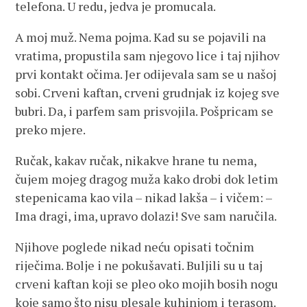
telefona. U redu, jedva je promucala.
A moj muž. Nema pojma. Kad su se pojavili na
vratima, propustila sam njegovo lice i taj njihov
prvi kontakt očima. Jer odijevala sam se u našoj
sobi. Crveni kaftan, crveni grudnjak iz kojeg sve
bubri. Da, i parfem sam prisvojila. Pošpricam se
preko mjere.
Ručak, kakav ručak, nikakve hrane tu nema,
čujem mojeg dragog muža kako drobi dok letim
stepenicama kao vila – nikad lakša – i vičem: –
Ima dragi, ima, upravo dolazi! Sve sam naručila.
Njihove poglede nikad neću opisati točnim
riječima. Bolje i ne pokušavati. Buljili su u taj
crveni kaftan koji se pleo oko mojih bosih nogu
koje samo što nisu plesale kuhinjom i terasom.