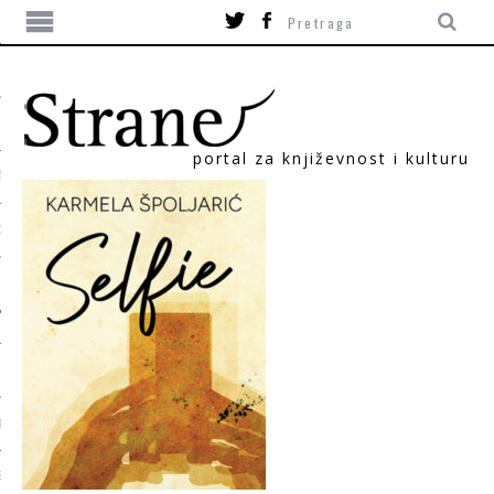
portal za književnost i kulturu
TIKA
ORI
T
SUM