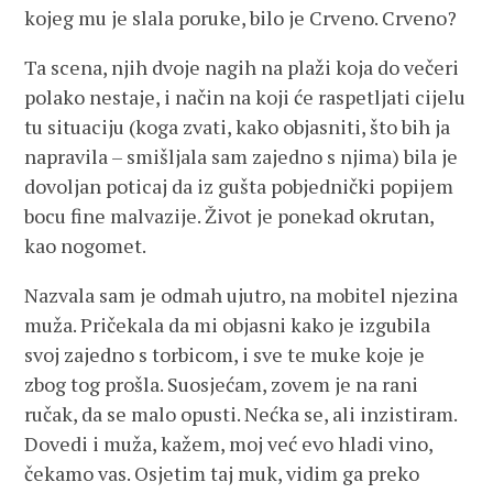
kojeg mu je slala poruke, bilo je Crveno. Crveno?
Ta scena, njih dvoje nagih na plaži koja do večeri
polako nestaje, i način na koji će raspetljati cijelu
tu situaciju (koga zvati, kako objasniti, što bih ja
napravila – smišljala sam zajedno s njima) bila je
dovoljan poticaj da iz gušta pobjednički popijem
bocu fine malvazije. Život je ponekad okrutan,
kao nogomet.
Nazvala sam je odmah ujutro, na mobitel njezina
muža. Pričekala da mi objasni kako je izgubila
svoj zajedno s torbicom, i sve te muke koje je
zbog tog prošla. Suosjećam, zovem je na rani
ručak, da se malo opusti. Nećka se, ali inzistiram.
Dovedi i muža, kažem, moj već evo hladi vino,
čekamo vas. Osjetim taj muk, vidim ga preko