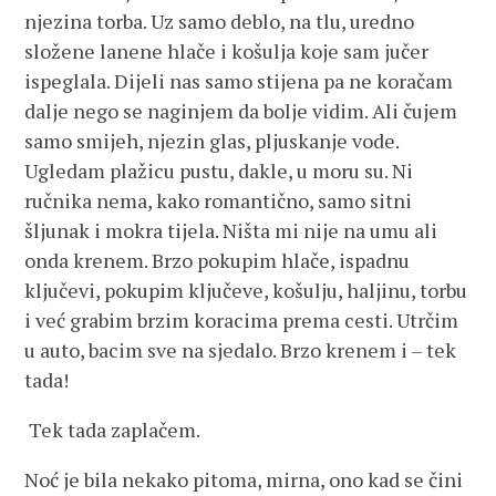
njezina torba. Uz samo deblo, na tlu, uredno
složene lanene hlače i košulja koje sam jučer
ispeglala. Dijeli nas samo stijena pa ne koračam
dalje nego se naginjem da bolje vidim. Ali čujem
samo smijeh, njezin glas, pljuskanje vode.
Ugledam plažicu pustu, dakle, u moru su. Ni
ručnika nema, kako romantično, samo sitni
šljunak i mokra tijela. Ništa mi nije na umu ali
onda krenem. Brzo pokupim hlače, ispadnu
ključevi, pokupim ključeve, košulju, haljinu, torbu
i već grabim brzim koracima prema cesti. Utrčim
u auto, bacim sve na sjedalo. Brzo krenem i – tek
tada!
Tek tada zaplačem.
Noć je bila nekako pitoma, mirna, ono kad se čini