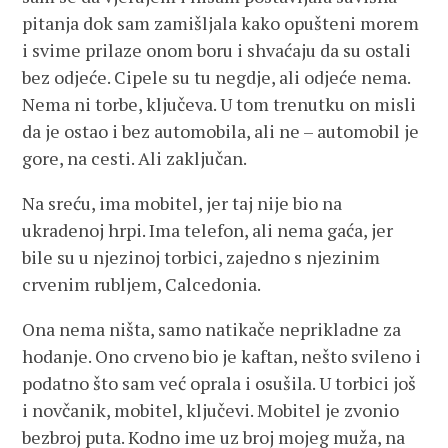
pitanja dok sam zamišljala kako opušteni morem
i svime prilaze onom boru i shvaćaju da su ostali
bez odjeće. Cipele su tu negdje, ali odjeće nema.
Nema ni torbe, ključeva. U tom trenutku on misli
da je ostao i bez automobila, ali ne – automobil je
gore, na cesti. Ali zaključan.
Na sreću, ima mobitel, jer taj nije bio na
ukradenoj hrpi. Ima telefon, ali nema gaća, jer
bile su u njezinoj torbici, zajedno s njezinim
crvenim rubljem, Calcedonia.
Ona nema ništa, samo natikače neprikladne za
hodanje. Ono crveno bio je kaftan, nešto svileno i
podatno što sam već oprala i osušila. U torbici još
i novčanik, mobitel, ključevi. Mobitel je zvonio
bezbroj puta. Kodno ime uz broj mojeg muža, na