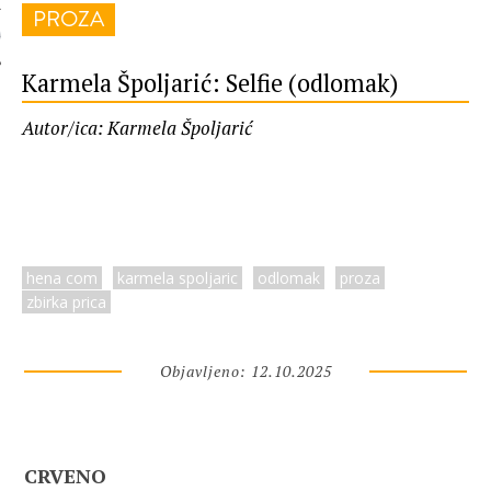
PROZA
 AUTORA
Karmela Špoljarić: Selfie (odlomak)
Autor/ica: Karmela Špoljarić
hena com
karmela spoljaric
odlomak
proza
zbirka prica
Objavljeno: 12.10.2025
CRVENO