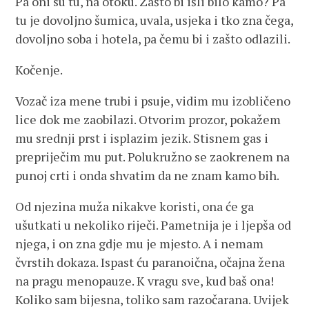
Pa oni su tu, na otoku. Zašto bi išli bilo kamo? Pa
tu je dovoljno šumica, uvala, usjeka i tko zna čega,
dovoljno soba i hotela, pa čemu bi i zašto odlazili.
Kočenje.
Vozač iza mene trubi i psuje, vidim mu izobličeno
lice dok me zaobilazi. Otvorim prozor, pokažem
mu srednji prst i isplazim jezik. Stisnem gas i
prepriječim mu put. Polukružno se zaokrenem na
punoj crti i onda shvatim da ne znam kamo bih.
Od njezina muža nikakve koristi, ona će ga
ušutkati u nekoliko riječi. Pametnija je i ljepša od
njega, i on zna gdje mu je mjesto. A i nemam
čvrstih dokaza. Ispast ću paranoična, očajna žena
na pragu menopauze. K vragu sve, kud baš ona!
Koliko sam bijesna, toliko sam razočarana. Uvijek