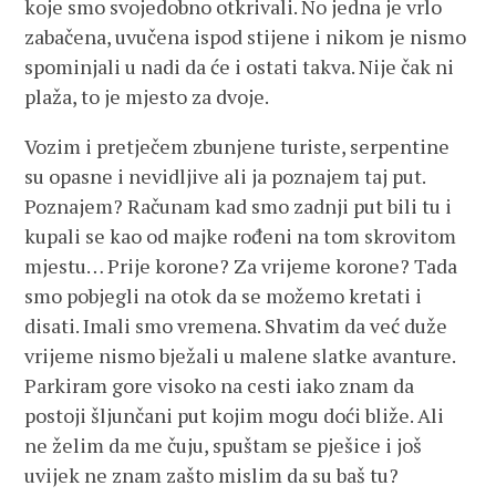
koje smo svojedobno otkrivali. No jedna je vrlo
zabačena, uvučena ispod stijene i nikom je nismo
spominjali u nadi da će i ostati takva. Nije čak ni
plaža, to je mjesto za dvoje.
Vozim i pretječem zbunjene turiste, serpentine
su opasne i nevidljive ali ja poznajem taj put.
Poznajem? Računam kad smo zadnji put bili tu i
kupali se kao od majke rođeni na tom skrovitom
mjestu… Prije korone? Za vrijeme korone? Tada
smo pobjegli na otok da se možemo kretati i
disati. Imali smo vremena. Shvatim da već duže
vrijeme nismo bježali u malene slatke avanture.
Parkiram gore visoko na cesti iako znam da
postoji šljunčani put kojim mogu doći bliže. Ali
ne želim da me čuju, spuštam se pješice i još
uvijek ne znam zašto mislim da su baš tu?