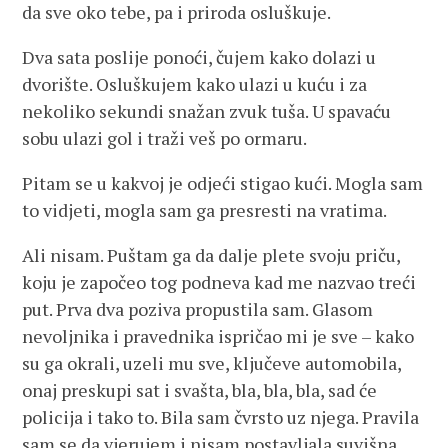
da sve oko tebe, pa i priroda osluškuje.
Dva sata poslije ponoći, čujem kako dolazi u
dvorište. Osluškujem kako ulazi u kuću i za
nekoliko sekundi snažan zvuk tuša. U spavaću
sobu ulazi gol i traži veš po ormaru.
Pitam se u kakvoj je odjeći stigao kući. Mogla sam
to vidjeti, mogla sam ga presresti na vratima.
Ali nisam. Puštam ga da dalje plete svoju priču,
koju je započeo tog podneva kad me nazvao treći
put. Prva dva poziva propustila sam. Glasom
nevoljnika i pravednika ispričao mi je sve – kako
su ga okrali, uzeli mu sve, ključeve automobila,
onaj preskupi sat i svašta, bla, bla, bla, sad će
policija i tako to. Bila sam čvrsto uz njega. Pravila
sam se da vjerujem i nisam postavljala suvišna