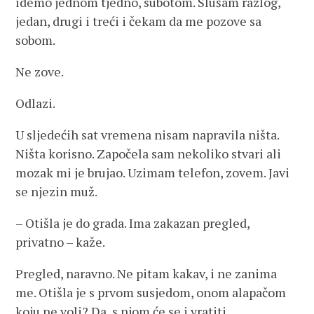
idemo jednom tjedno, subotom. Slušam razlog,
jedan, drugi i treći i čekam da me pozove sa
sobom.
Ne zove.
Odlazi.
U sljedećih sat vremena nisam napravila ništa.
Ništa korisno. Započela sam nekoliko stvari ali
mozak mi je brujao. Uzimam telefon, zovem. Javi
se njezin muž.
– Otišla je do grada. Ima zakazan pregled,
privatno – kaže.
Pregled, naravno. Ne pitam kakav, i ne zanima
me. Otišla je s prvom susjedom, onom alapačom
koju ne voli? Da, s njom će se i vratiti.