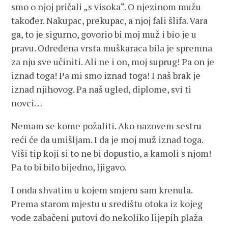
smo o njoj pričali „s visoka“. O njezinom mužu
također. Nakupac, prekupac, a njoj fali šlifa. Vara
ga, to je sigurno, govorio bi moj muž i bio je u
pravu. Određena vrsta muškaraca bila je spremna
za nju sve učiniti. Ali ne i on, moj suprug! Pa on je
iznad toga! Pa mi smo iznad toga! I naš brak je
iznad njihovog. Pa naš ugled, diplome, svi ti
novci…
Nemam se kome požaliti. Ako nazovem sestru
reći će da umišljam. I da je moj muž iznad toga.
Viši tip koji si to ne bi dopustio, a kamoli s njom!
Pa to bi bilo bijedno, ljigavo.
I onda shvatim u kojem smjeru sam krenula.
Prema starom mjestu u središtu otoka iz kojeg
vode zabačeni putovi do nekoliko lijepih plaža