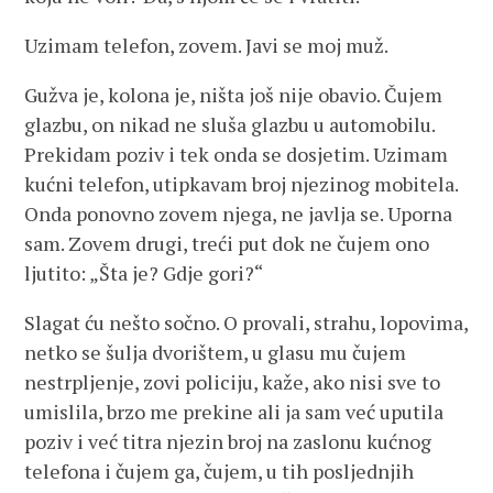
Uzimam telefon, zovem. Javi se moj muž.
Gužva je, kolona je, ništa još nije obavio. Čujem
glazbu, on nikad ne sluša glazbu u automobilu.
Prekidam poziv i tek onda se dosjetim. Uzimam
kućni telefon, utipkavam broj njezinog mobitela.
Onda ponovno zovem njega, ne javlja se. Uporna
sam. Zovem drugi, treći put dok ne čujem ono
ljutito: „Šta je? Gdje gori?“
Slagat ću nešto sočno. O provali, strahu, lopovima,
netko se šulja dvorištem, u glasu mu čujem
nestrpljenje, zovi policiju, kaže, ako nisi sve to
umislila, brzo me prekine ali ja sam već uputila
poziv i već titra njezin broj na zaslonu kućnog
telefona i čujem ga, čujem, u tih posljednjih