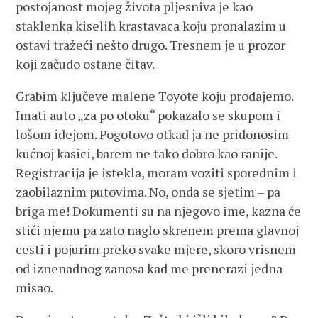
postojanost mojeg života pljesniva je kao
staklenka kiselih krastavaca koju pronalazim u
ostavi tražeći nešto drugo. Tresnem je u prozor
koji začudo ostane čitav.
Grabim ključeve malene Toyote koju prodajemo.
Imati auto „za po otoku“ pokazalo se skupom i
lošom idejom. Pogotovo otkad ja ne pridonosim
kućnoj kasici, barem ne tako dobro kao ranije.
Registracija je istekla, moram voziti sporednim i
zaobilaznim putovima. No, onda se sjetim – pa
briga me! Dokumenti su na njegovo ime, kazna će
stići njemu pa zato naglo skrenem prema glavnoj
cesti i pojurim preko svake mjere, skoro vrisnem
od iznenadnog zanosa kad me prenerazi jedna
misao.