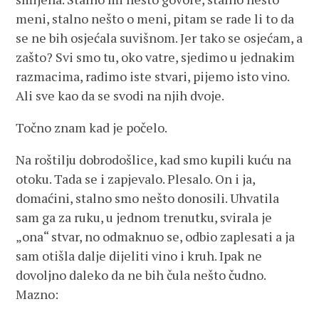
meni, stalno nešto o meni, pitam se rade li to da
se ne bih osjećala suvišnom. Jer tako se osjećam, a
zašto? Svi smo tu, oko vatre, sjedimo u jednakim
razmacima, radimo iste stvari, pijemo isto vino.
Ali sve kao da se svodi na njih dvoje.
Točno znam kad je počelo.
Na roštilju dobrodošlice, kad smo kupili kuću na
otoku. Tada se i zapjevalo. Plesalo. On i ja,
domaćini, stalno smo nešto donosili. Uhvatila
sam ga za ruku, u jednom trenutku, svirala je
„ona“ stvar, no odmaknuo se, odbio zaplesati a ja
sam otišla dalje dijeliti vino i kruh. Ipak ne
dovoljno daleko da ne bih čula nešto čudno.
Mazno: