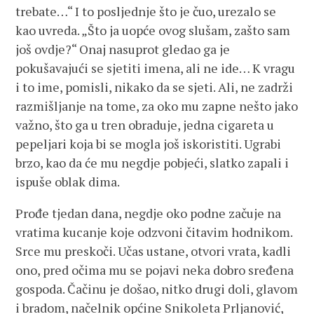
trebate…“ I to posljednje što je čuo, urezalo se
kao uvreda. „Što ja uopće ovog slušam, zašto sam
još ovdje?“ Onaj nasuprot gledao ga je
pokušavajući se sjetiti imena, ali ne ide… K vragu
i to ime, pomisli, nikako da se sjeti. Ali, ne zadrži
razmišljanje na tome, za oko mu zapne nešto jako
važno, što ga u tren obraduje, jedna cigareta u
pepeljari koja bi se mogla još iskoristiti. Ugrabi
brzo, kao da će mu negdje pobjeći, slatko zapali i
ispuše oblak dima.
Prođe tjedan dana, negdje oko podne začuje na
vratima kucanje koje odzvoni čitavim hodnikom.
Srce mu preskoči. Učas ustane, otvori vrata, kadli
ono, pred očima mu se pojavi neka dobro sređena
gospoda. Čačinu je došao, nitko drugi doli, glavom
i bradom, načelnik općine Snikoleta Prljanović,