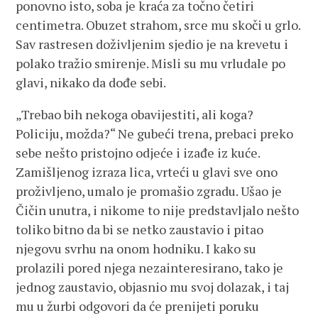
ponovno isto, soba je kraća za točno četiri
centimetra. Obuzet strahom, srce mu skoči u grlo.
Sav rastresen doživljenim sjedio je na krevetu i
polako tražio smirenje. Misli su mu vrludale po
glavi, nikako da dođe sebi.
„Trebao bih nekoga obavijestiti, ali koga?
Policiju, možda?“ Ne gubeći trena, prebaci preko
sebe nešto pristojno odjeće i izađe iz kuće.
Zamišljenog izraza lica, vrteći u glavi sve ono
proživljeno, umalo je promašio zgradu. Ušao je
Čičin unutra, i nikome to nije predstavljalo nešto
toliko bitno da bi se netko zaustavio i pitao
njegovu svrhu na onom hodniku. I kako su
prolazili pored njega nezainteresirano, tako je
jednog zaustavio, objasnio mu svoj dolazak, i taj
mu u žurbi odgovori da će prenijeti poruku