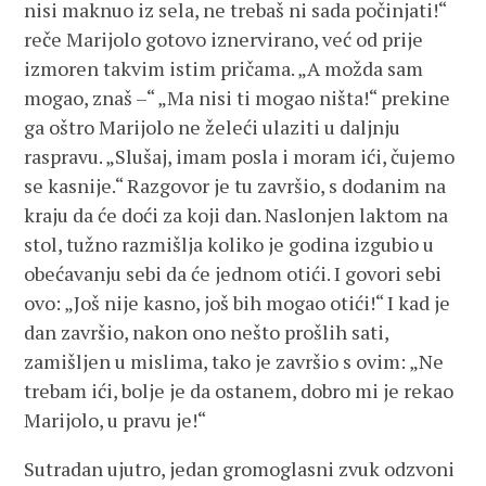
nisi maknuo iz sela, ne trebaš ni sada počinjati!“
reče Marijolo gotovo iznervirano, već od prije
izmoren takvim istim pričama. „A možda sam
mogao, znaš –“ „Ma nisi ti mogao ništa!“ prekine
ga oštro Marijolo ne želeći ulaziti u daljnju
raspravu. „Slušaj, imam posla i moram ići, čujemo
se kasnije.“ Razgovor je tu završio, s dodanim na
kraju da će doći za koji dan. Naslonjen laktom na
stol, tužno razmišlja koliko je godina izgubio u
obećavanju sebi da će jednom otići. I govori sebi
ovo: „Još nije kasno, još bih mogao otići!“ I kad je
dan završio, nakon ono nešto prošlih sati,
zamišljen u mislima, tako je završio s ovim: „Ne
trebam ići, bolje je da ostanem, dobro mi je rekao
Marijolo, u pravu je!“
Sutradan ujutro, jedan gromoglasni zvuk odzvoni