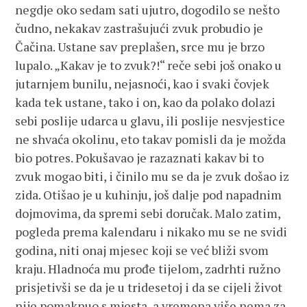
negdje oko sedam sati ujutro, dogodilo se nešto
čudno, nekakav zastrašujući zvuk probudio je
Čačina. Ustane sav preplašen, srce mu je brzo
lupalo. „Kakav je to zvuk?!“ reče sebi još onako u
jutarnjem bunilu, nejasnoći, kao i svaki čovjek
kada tek ustane, tako i on, kao da polako dolazi
sebi poslije udarca u glavu, ili poslije nesvjestice
ne shvaća okolinu, eto takav pomisli da je možda
bio potres. Pokušavao je razaznati kakav bi to
zvuk mogao biti, i činilo mu se da je zvuk došao iz
zida. Otišao je u kuhinju, još dalje pod napadnim
dojmovima, da spremi sebi doručak. Malo zatim,
pogleda prema kalendaru i nikako mu se ne svidi
godina, niti onaj mjesec koji se već bliži svom
kraju. Hladnoća mu prođe tijelom, zadrhti ružno
prisjetivši se da je u tridesetoj i da se cijeli život
nije pomaknuo s mjesta, a vremena više nema za