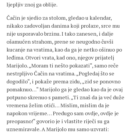
ljepljiv znoj ga oblije.
Čačin je sjedio za stolom, gledao u kalendar,
nikako zadovoljan danima koji prolaze, srce mu
nije usporavalo brzinu. I tako zanesen, i dalje
ošamućen strahom, prene se neugodno čuvši
kucanje na vratima, kao da ga je netko ošinuo po
leđima. Otvori vrata, kad ono, njegov prijatelj
Marijolo. „Moram ti nešto pokazati“, samo reče
nestrpljivo Čačin na vratima. „Pogledaj što se
dogodilo“, i pokaže prema zidu, „zid se ponovno
pomaknuo…“ Marijolo ga je gledao kao da je ovaj
potpuno skrenuo s pameti. „Ti znaš da ja već duže
vremena želim otići… Mislim, mislim da je
napokon vrijeme… Predugo sam ovdje, ovdje je
preopasno!“ govorio je i vlastite riječi su ga
uznemiravale. A Marijolo mu samo uzvrati: