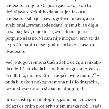
tridesetu a nije ništa postigao, tako je on to
doživljavao. Nekoliko dana prije ulaska u
tridesetu slabo je spavao, gotovo nikako, a na
svaki onaj „sretan rođendan!“ njemu bi se digla
kosa na glavi, naježio se, zvučalo mu je to
potpuno užasno. Ni sam nije mogao vjerovati da
je prošlo punih deset godina otkako je ušao u
dvadesetu.
Već je dugo vremena Čačin želio otići, ali nikako
da ode. I često kada bi s nekim razgovarao, često
bi odlutao, mislio: „Što ja uopće ovdje radim?“ A
onda bi nakon nekog vremena mislio drugačije,
razmislivši o onom što su mu drugi rekli.
Jutro izašlo pred maloprije, jasno najavilo svoj
dolazak s onim protjerivanjem mraka noći. I sada,