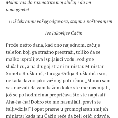
Molim vas da razmotrite moj slučaj i da mi
pomognete!
U iščekivanju vašeg odgovora, stojim s poštovanjem
Ive Jakovljev Čačin
Prođe nešto dana, kad ono najednom, začuje
telefon koji ga strašno prestraši, toliko da se
malko isprolijeva ispijajući vodu. Podigne
slušalicu, a na drugoj strani ministar. Ministar
Šimeto Bruškulić, staroga Điđija Bruškulića sin,
nekada davno jako važnog političara. „Morao sam
vas nazvati da vam kažem kako ste me nasmijali,
još se po hodnicima prepričava što ste napisali!
Aha-ha-ha! Dobro ste me nasmijali, pravi ste
šaljivdžija!“ I opet prasne u gromoglasan smijeh
ministar kada mu Čačin reče da želi otići odavde.