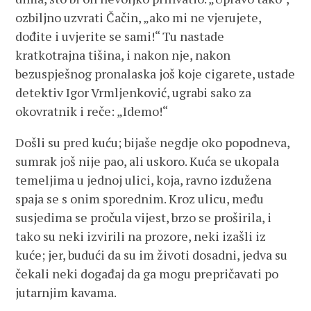
ozbiljno uzvrati Čačin, „ako mi ne vjerujete,
dođite i uvjerite se sami!“ Tu nastade
kratkotrajna tišina, i nakon nje, nakon
bezuspješnog pronalaska još koje cigarete, ustade
detektiv Igor Vrmljenković, ugrabi sako za
okovratnik i reče: „Idemo!“
Došli su pred kuću; bijaše negdje oko popodneva,
sumrak još nije pao, ali uskoro. Kuća se ukopala
temeljima u jednoj ulici, koja, ravno izdužena
spaja se s onim sporednim. Kroz ulicu, među
susjedima se pročula vijest, brzo se proširila, i
tako su neki izvirili na prozore, neki izašli iz
kuće; jer, budući da su im životi dosadni, jedva su
čekali neki događaj da ga mogu prepričavati po
jutarnjim kavama.