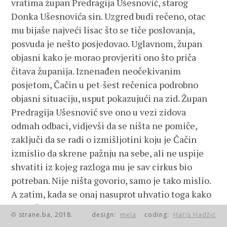
vratima župan Predragija Ušesnović, starog
Donka Ušesnovića sin. Uzgred budi rečeno, otac
mu bijaše najveći lisac što se tiče poslovanja,
posvuda je nešto posjedovao. Uglavnom, župan
objasni kako je morao provjeriti ono što priča
čitava županija. Iznenađen neočekivanim
posjetom, Čačin u pet-šest rečenica podrobno
objasni situaciju, usput pokazujući na zid. Župan
Predragija Ušesnović sve ono u vezi zidova
odmah odbaci, vidjevši da se ništa ne pomiče,
zaključi da se radi o izmišljotini koju je Čačin
izmislio da skrene pažnju na sebe, ali ne uspije
shvatiti iz kojeg razloga mu je sav cirkus bio
potreban. Nije ništa govorio, samo je tako mislio.
A zatim, kada se onaj nasuprot uhvatio toga kako
razmišlja o odlasku, o tome kako mu je pretijesno
strane.ba, 2018.
design:
mela
coding:
Haris Hadžić
©
u selu, župan uzvrati kao uvrijeđeno: „Kakve su to