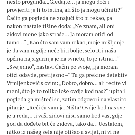
nešto progunđa. „Gledajte… ja mogu doći i
provjeriti je li to istina, ali što ja mogu učiniti?“
Čačin ga pogleda ne znajući što bi rekao, pa
nakon nastale tišine doda: „Ne znam, ali oni
zidovi mene jako straše… Ja moram otići od
tamo…“ „Kao što sam vam rekao, moje mišljenje
je da vam nigdje neće biti bolje, selo R. i naša
općina najsigurnija je na svijetu, to je istina…“
„Svejedno“, nastavi Čačin po svoje, „ja moram
otići odavde, pretijesno –“ Tu ga prekine detektiv
Vrmljenković s ovim: „Dobro, dobro… ali recite vi
meni, što je to toliko loše ovdje kod nas?“ upita i
pogleda ga mršteći se, zatim odgovori na vlastito
pitanje: „Reći ću vam ja: Ništa! Ovdje kod nas sve
je u redu, i ti vaši zidovi nisu samo kod vas, gdje
god da dođete bit će zidova, tako da… Uostalom,
nitko iz našeg sela nije otišao u svijet, ni vi ne