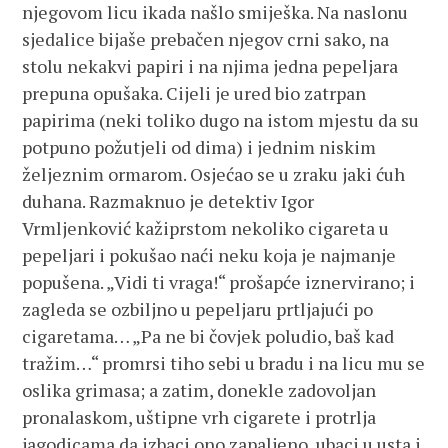
njegovom licu ikada našlo smiješka. Na naslonu
sjedalice bijaše prebačen njegov crni sako, na
stolu nekakvi papiri i na njima jedna pepeljara
prepuna opušaka. Cijeli je ured bio zatrpan
papirima (neki toliko dugo na istom mjestu da su
potpuno požutjeli od dima) i jednim niskim
željeznim ormarom. Osjećao se u zraku jaki ćuh
duhana. Razmaknuo je detektiv Igor
Vrmljenković kažiprstom nekoliko cigareta u
pepeljari i pokušao naći neku koja je najmanje
popušena. „Vidi ti vraga!“ prošapće iznervirano; i
zagleda se ozbiljno u pepeljaru prtljajući po
cigaretama… „Pa ne bi čovjek poludio, baš kad
tražim…“ promrsi tiho sebi u bradu i na licu mu se
oslika grimasa; a zatim, donekle zadovoljan
pronalaskom, uštipne vrh cigarete i protrlja
jagodicama da izbaci ono zapaljeno, ubaci u usta i