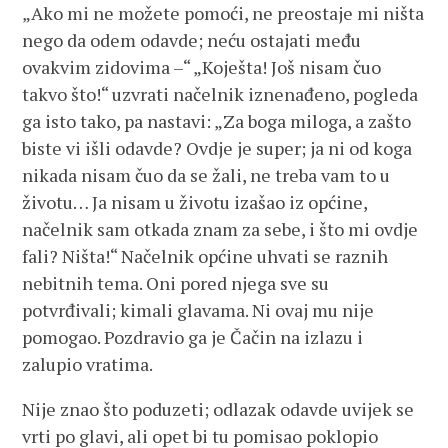
„Ako mi ne možete pomoći, ne preostaje mi ništa
nego da odem odavde; neću ostajati među
ovakvim zidovima –“ „Koješta! Još nisam čuo
takvo što!“ uzvrati načelnik iznenađeno, pogleda
ga isto tako, pa nastavi: „Za boga miloga, a zašto
biste vi išli odavde? Ovdje je super; ja ni od koga
nikada nisam čuo da se žali, ne treba vam to u
životu… Ja nisam u životu izašao iz općine,
načelnik sam otkada znam za sebe, i što mi ovdje
fali? Ništa!“ Načelnik općine uhvati se raznih
nebitnih tema. Oni pored njega sve su
potvrđivali; kimali glavama. Ni ovaj mu nije
pomogao. Pozdravio ga je Čačin na izlazu i
zalupio vratima.
Nije znao što poduzeti; odlazak odavde uvijek se
vrti po glavi, ali opet bi tu pomisao poklopio