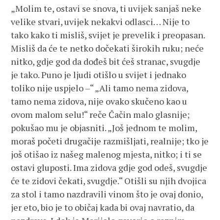
„Molim te, ostavi se snova, ti uvijek sanjaš neke
velike stvari, uvijek nekakvi odlasci… Nije to
tako kako ti misliš, svijet je prevelik i preopasan.
Misliš da će te netko dočekati širokih ruku; neće
nitko, gdje god da dođeš bit ćeš stranac, svugdje
je tako. Puno je ljudi otišlo u svijet i jednako
toliko nije uspjelo –“ „Ali tamo nema zidova,
tamo nema zidova, nije ovako skučeno kao u
ovom malom selu!“ reče Čačin malo glasnije;
pokušao mu je objasniti. „Još jednom te molim,
moraš početi drugačije razmišljati, realnije; tko je
još otišao iz našeg malenog mjesta, nitko; i ti se
ostavi gluposti. Ima zidova gdje god odeš, svugdje
će te zidovi čekati, svugdje.“ Otišli su njih dvojica
za stol i tamo nazdravili vinom što je ovaj donio,
jer eto, bio je to običaj kada bi ovaj navratio, da