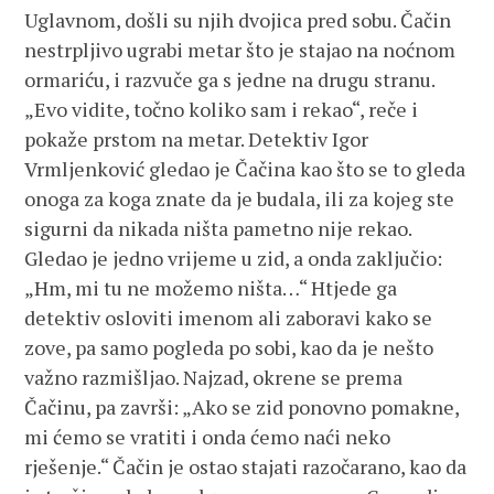
Uglavnom, došli su njih dvojica pred sobu. Čačin
nestrpljivo ugrabi metar što je stajao na noćnom
ormariću, i razvuče ga s jedne na drugu stranu.
„Evo vidite, točno koliko sam i rekao“, reče i
pokaže prstom na metar. Detektiv Igor
Vrmljenković gledao je Čačina kao što se to gleda
onoga za koga znate da je budala, ili za kojeg ste
sigurni da nikada ništa pametno nije rekao.
Gledao je jedno vrijeme u zid, a onda zaključio:
„Hm, mi tu ne možemo ništa…“ Htjede ga
detektiv osloviti imenom ali zaboravi kako se
zove, pa samo pogleda po sobi, kao da je nešto
važno razmišljao. Najzad, okrene se prema
Čačinu, pa završi: „Ako se zid ponovno pomakne,
mi ćemo se vratiti i onda ćemo naći neko
rješenje.“ Čačin je ostao stajati razočarano, kao da