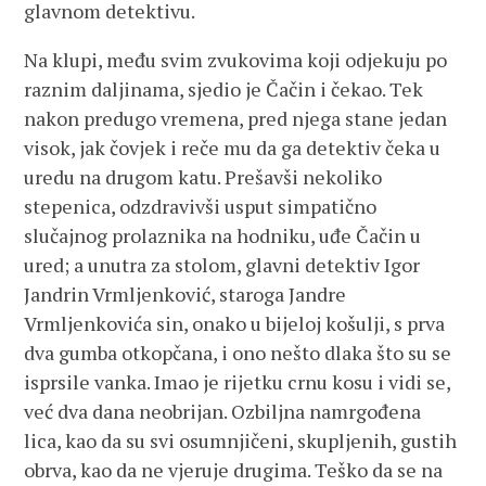
glavnom detektivu.
Na klupi, među svim zvukovima koji odjekuju po
raznim daljinama, sjedio je Čačin i čekao. Tek
nakon predugo vremena, pred njega stane jedan
visok, jak čovjek i reče mu da ga detektiv čeka u
uredu na drugom katu. Prešavši nekoliko
stepenica, odzdravivši usput simpatično
slučajnog prolaznika na hodniku, uđe Čačin u
ured; a unutra za stolom, glavni detektiv Igor
Jandrin Vrmljenković, staroga Jandre
Vrmljenkovića sin, onako u bijeloj košulji, s prva
dva gumba otkopčana, i ono nešto dlaka što su se
isprsile vanka. Imao je rijetku crnu kosu i vidi se,
već dva dana neobrijan. Ozbiljna namrgođena
lica, kao da su svi osumnjičeni, skupljenih, gustih
obrva, kao da ne vjeruje drugima. Teško da se na