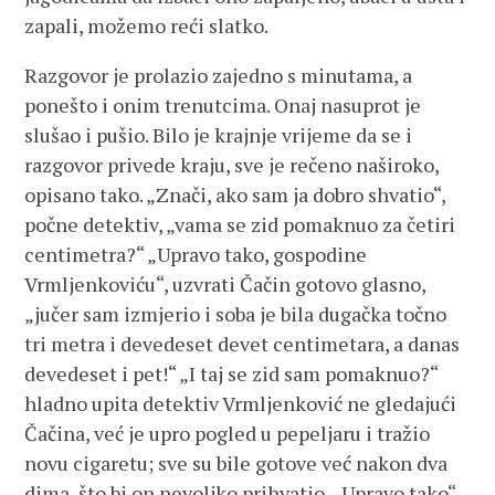
zapali, možemo reći slatko.
Razgovor je prolazio zajedno s minutama, a
ponešto i onim trenutcima. Onaj nasuprot je
slušao i pušio. Bilo je krajnje vrijeme da se i
razgovor privede kraju, sve je rečeno naširoko,
opisano tako. „Znači, ako sam ja dobro shvatio“,
počne detektiv, „vama se zid pomaknuo za četiri
centimetra?“ „Upravo tako, gospodine
Vrmljenkoviću“, uzvrati Čačin gotovo glasno,
„jučer sam izmjerio i soba je bila dugačka točno
tri metra i devedeset devet centimetara, a danas
devedeset i pet!“ „I taj se zid sam pomaknuo?“
hladno upita detektiv Vrmljenković ne gledajući
Čačina, već je upro pogled u pepeljaru i tražio
novu cigaretu; sve su bile gotove već nakon dva
dima, što bi on nevoljko prihvatio. „Upravo tako“,