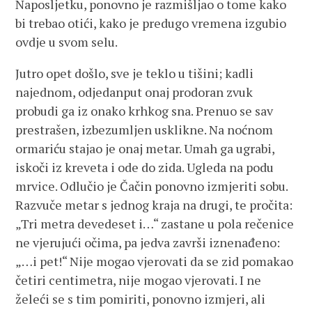
Naposljetku, ponovno je razmišljao o tome kako
bi trebao otići, kako je predugo vremena izgubio
ovdje u svom selu.
Jutro opet došlo, sve je teklo u tišini; kadli
najednom, odjedanput onaj prodoran zvuk
probudi ga iz onako krhkog sna. Prenuo se sav
prestrašen, izbezumljen usklikne. Na noćnom
ormariću stajao je onaj metar. Umah ga ugrabi,
iskoči iz kreveta i ode do zida. Ugleda na podu
mrvice. Odlučio je Čačin ponovno izmjeriti sobu.
Razvuče metar s jednog kraja na drugi, te pročita:
„Tri metra devedeset i…“ zastane u pola rečenice
ne vjerujući očima, pa jedva završi iznenađeno:
„…i pet!“ Nije mogao vjerovati da se zid pomakao
četiri centimetra, nije mogao vjerovati. I ne
želeći se s tim pomiriti, ponovno izmjeri, ali