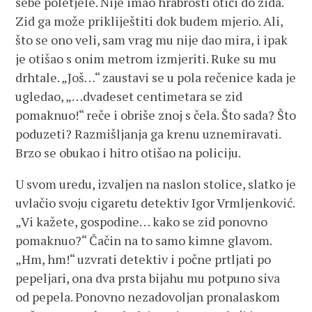
sebe poletjele. Nije imao hrabrosti otići do zida.
Zid ga može prikliještiti dok budem mjerio. Ali,
što se ono veli, sam vrag mu nije dao mira, i ipak
je otišao s onim metrom izmjeriti. Ruke su mu
drhtale. „Još…“ zaustavi se u pola rečenice kada je
ugledao, „…dvadeset centimetara se zid
pomaknuo!“ reče i obriše znoj s čela. Što sada? Što
poduzeti? Razmišljanja ga krenu uznemiravati.
Brzo se obukao i hitro otišao na policiju.
U svom uredu, izvaljen na naslon stolice, slatko je
uvlačio svoju cigaretu detektiv Igor Vrmljenković.
„Vi kažete, gospodine… kako se zid ponovno
pomaknuo?“ Čačin na to samo kimne glavom.
„Hm, hm!“ uzvrati detektiv i počne prtljati po
pepeljari, ona dva prsta bijahu mu potpuno siva
od pepela. Ponovno nezadovoljan pronalaskom