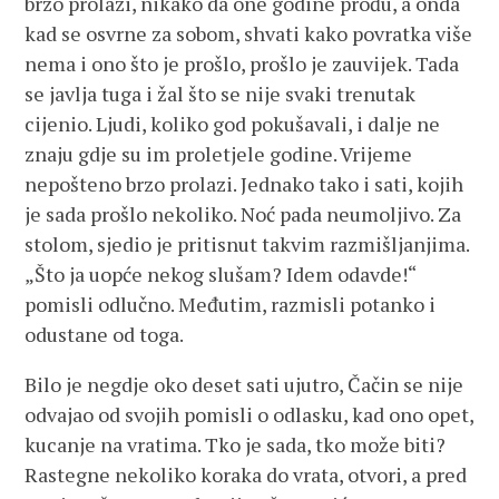
brzo prolazi, nikako da one godine prođu, a onda
kad se osvrne za sobom, shvati kako povratka više
nema i ono što je prošlo, prošlo je zauvijek. Tada
se javlja tuga i žal što se nije svaki trenutak
cijenio. Ljudi, koliko god pokušavali, i dalje ne
znaju gdje su im proletjele godine. Vrijeme
nepošteno brzo prolazi. Jednako tako i sati, kojih
je sada prošlo nekoliko. Noć pada neumoljivo. Za
stolom, sjedio je pritisnut takvim razmišljanjima.
„Što ja uopće nekog slušam? Idem odavde!“
pomisli odlučno. Međutim, razmisli potanko i
odustane od toga.
Bilo je negdje oko deset sati ujutro, Čačin se nije
odvajao od svojih pomisli o odlasku, kad ono opet,
kucanje na vratima. Tko je sada, tko može biti?
Rastegne nekoliko koraka do vrata, otvori, a pred