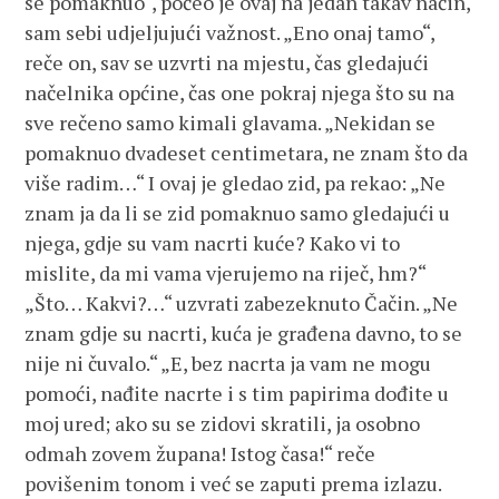
se pomaknuo“, počeo je ovaj na jedan takav način,
sam sebi udjeljujući važnost. „Eno onaj tamo“,
reče on, sav se uzvrti na mjestu, čas gledajući
načelnika općine, čas one pokraj njega što su na
sve rečeno samo kimali glavama. „Nekidan se
pomaknuo dvadeset centimetara, ne znam što da
više radim…“ I ovaj je gledao zid, pa rekao: „Ne
znam ja da li se zid pomaknuo samo gledajući u
njega, gdje su vam nacrti kuće? Kako vi to
mislite, da mi vama vjerujemo na riječ, hm?“
„Što… Kakvi?…“ uzvrati zabezeknuto Čačin. „Ne
znam gdje su nacrti, kuća je građena davno, to se
nije ni čuvalo.“ „E, bez nacrta ja vam ne mogu
pomoći, nađite nacrte i s tim papirima dođite u
moj ured; ako su se zidovi skratili, ja osobno
odmah zovem župana! Istog časa!“ reče
povišenim tonom i već se zaputi prema izlazu.