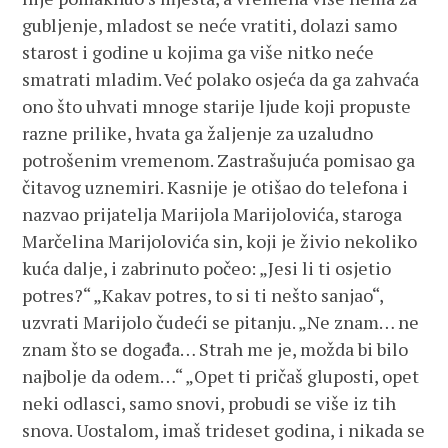
gubljenje, mladost se neće vratiti, dolazi samo
starost i godine u kojima ga više nitko neće
smatrati mladim. Već polako osjeća da ga zahvaća
ono što uhvati mnoge starije ljude koji propuste
razne prilike, hvata ga žaljenje za uzaludno
potrošenim vremenom. Zastrašujuća pomisao ga
čitavog uznemiri. Kasnije je otišao do telefona i
nazvao prijatelja Marijola Marijolovića, staroga
Marčelina Marijolovića sin, koji je živio nekoliko
kuća dalje, i zabrinuto počeo: „Jesi li ti osjetio
potres?“ „Kakav potres, to si ti nešto sanjao“,
uzvrati Marijolo čudeći se pitanju. „Ne znam… ne
znam što se događa… Strah me je, možda bi bilo
najbolje da odem…“ „Opet ti pričaš gluposti, opet
neki odlasci, samo snovi, probudi se više iz tih
snova. Uostalom, imaš trideset godina, i nikada se