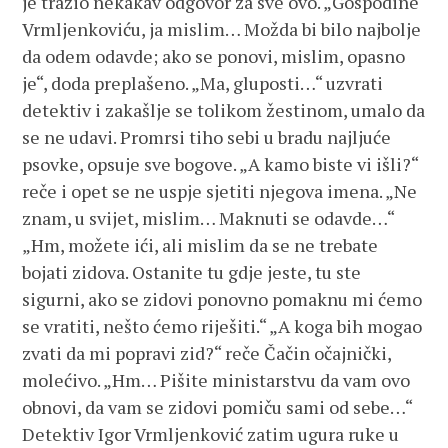
je tražio nekakav odgovor za sve ovo. „Gospodine
Vrmljenkoviću, ja mislim… Možda bi bilo najbolje
da odem odavde; ako se ponovi, mislim, opasno
je“, doda preplašeno. „Ma, gluposti…“ uzvrati
detektiv i zakašlje se tolikom žestinom, umalo da
se ne udavi. Promrsi tiho sebi u bradu najljuće
psovke, opsuje sve bogove. „A kamo biste vi išli?“
reče i opet se ne uspje sjetiti njegova imena. „Ne
znam, u svijet, mislim… Maknuti se odavde…“
„Hm, možete ići, ali mislim da se ne trebate
bojati zidova. Ostanite tu gdje jeste, tu ste
sigurni, ako se zidovi ponovno pomaknu mi ćemo
se vratiti, nešto ćemo riješiti.“ „A koga bih mogao
zvati da mi popravi zid?“ reče Čačin očajnički,
molećivo. „Hm… Pišite ministarstvu da vam ovo
obnovi, da vam se zidovi pomiču sami od sebe…“
Detektiv Igor Vrmljenković zatim ugura ruke u