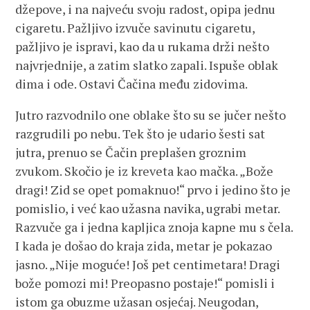
džepove, i na najveću svoju radost, opipa jednu
cigaretu. Pažljivo izvuče savinutu cigaretu,
pažljivo je ispravi, kao da u rukama drži nešto
najvrjednije, a zatim slatko zapali. Ispuše oblak
dima i ode. Ostavi Čačina među zidovima.
Jutro razvodnilo one oblake što su se jučer nešto
razgrudili po nebu. Tek što je udario šesti sat
jutra, prenuo se Čačin preplašen groznim
zvukom. Skočio je iz kreveta kao mačka. „Bože
dragi! Zid se opet pomaknuo!“ prvo i jedino što je
pomislio, i već kao užasna navika, ugrabi metar.
Razvuče ga i jedna kapljica znoja kapne mu s čela.
I kada je došao do kraja zida, metar je pokazao
jasno. „Nije moguće! Još pet centimetara! Dragi
bože pomozi mi! Preopasno postaje!“ pomisli i
istom ga obuzme užasan osjećaj. Neugodan,