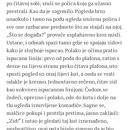
po čitavoj sobi; sruši se polica koja ga užasno
prestraši. Kao da je zagrmilo. Pogleda brzo
unaokolo i tamo na podu ugleda srušenu policu i
sve one razbacane predmete što su stajali na njoj.
„Što se događa?“ provuče usplahireno kroz misli.
Ustane, i odmah spazi tamo gdje se spajaju zidovi
kako je sloj boje ispucao. Polako je očima pratio
ispucanu liniju: prvo od poda do plafona, zatim s
desne na lijevu stranu preko čitava plafona, uto
spusti pogled uz onaj lijevi kut, a onda se vrati
odakle je krenuo. Jednostavno rečeno, čitav zid
kao uokviren ispucanom linijom. Čudom se
čudeći, oprezno i polako, ode do kuta i dolje na
tlu ugleda izmrvljene komadiće. Sagne se,
malčice pokupi i protrlja prstima, jasno zaključi:
„Zid!“ I ostao je gledati taj kut iznenađeno,
neshvatljivo, ovaj puta bijaše siguran da je bio