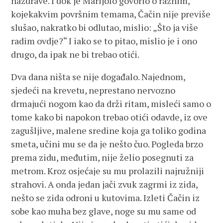
nazdrave. I dok je Marijolo govorio o raznim,
kojekakvim površnim temama, Čačin nije previše
slušao, nakratko bi odlutao, mislio: „Što ja više
radim ovdje?“ I iako se to pitao, mislio je i ono
drugo, da ipak ne bi trebao otići.
Dva dana ništa se nije događalo. Najednom,
sjedeći na krevetu, neprestano nervozno
drmajući nogom kao da drži ritam, misleći samo o
tome kako bi napokon trebao otići odavde, iz ove
zagušljive, malene sredine koja ga toliko godina
smeta, učini mu se da je nešto čuo. Pogleda brzo
prema zidu, međutim, nije želio posegnuti za
metrom. Kroz osjećaje su mu prolazili najružniji
strahovi. A onda jedan jači zvuk zagrmi iz zida,
nešto se zida odroni u kutovima. Izleti Čačin iz
sobe kao muha bez glave, noge su mu same od