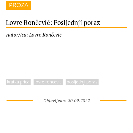
PROZA
 AUTORA
Lovre Rončević: Posljednji poraz
Autor/ica: Lovre Rončević
kratka prica
lovre roncevic
posljednji poraz
Objavljeno: 20.09.2022