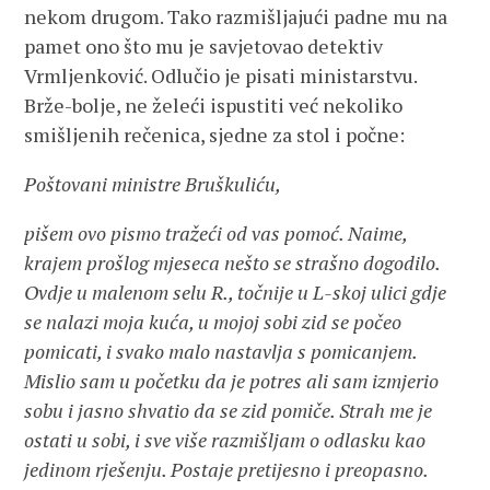
nekom drugom. Tako razmišljajući padne mu na
pamet ono što mu je savjetovao detektiv
Vrmljenković. Odlučio je pisati ministarstvu.
Brže-bolje, ne želeći ispustiti već nekoliko
smišljenih rečenica, sjedne za stol i počne:
Poštovani ministre Bruškuliću,
pišem ovo pismo tražeći od vas pomoć. Naime,
krajem prošlog mjeseca nešto se strašno dogodilo.
Ovdje u malenom selu R., točnije u L-skoj ulici gdje
se nalazi moja kuća, u mojoj sobi zid se počeo
pomicati, i svako malo nastavlja s pomicanjem.
Mislio sam u početku da je potres ali sam izmjerio
sobu i jasno shvatio da se zid pomiče. Strah me je
ostati u sobi, i sve više razmišljam o odlasku kao
jedinom rješenju. Postaje pretijesno i preopasno.