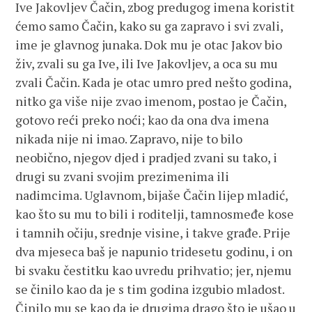
Ive Jakovljev Čačin, zbog predugog imena koristit
ćemo samo Čačin, kako su ga zapravo i svi zvali,
ime je glavnog junaka. Dok mu je otac Jakov bio
živ, zvali su ga Ive, ili Ive Jakovljev, a oca su mu
zvali Čačin. Kada je otac umro pred nešto godina,
nitko ga više nije zvao imenom, postao je Čačin,
gotovo reći preko noći; kao da ona dva imena
nikada nije ni imao. Zapravo, nije to bilo
neobično, njegov djed i pradjed zvani su tako, i
drugi su zvani svojim prezimenima ili
nadimcima. Uglavnom, bijaše Čačin lijep mladić,
kao što su mu to bili i roditelji, tamnosmeđe kose
i tamnih očiju, srednje visine, i takve građe. Prije
dva mjeseca baš je napunio tridesetu godinu, i on
bi svaku čestitku kao uvredu prihvatio; jer, njemu
se činilo kao da je s tim godina izgubio mladost.
Činilo mu se kao da je drugima drago što je ušao u