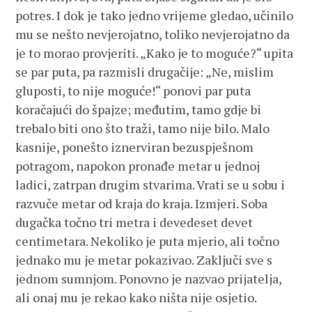
potres. I dok je tako jedno vrijeme gledao, učinilo
mu se nešto nevjerojatno, toliko nevjerojatno da
je to morao provjeriti. „Kako je to moguće?“ upita
se par puta, pa razmisli drugačije: „Ne, mislim
gluposti, to nije moguće!“ ponovi par puta
koračajući do špajze; međutim, tamo gdje bi
trebalo biti ono što traži, tamo nije bilo. Malo
kasnije, ponešto iznerviran bezuspješnom
potragom, napokon pronađe metar u jednoj
ladici, zatrpan drugim stvarima. Vrati se u sobu i
razvuče metar od kraja do kraja. Izmjeri. Soba
dugačka točno tri metra i devedeset devet
centimetara. Nekoliko je puta mjerio, ali točno
jednako mu je metar pokazivao. Zaključi sve s
jednom sumnjom. Ponovno je nazvao prijatelja,
ali onaj mu je rekao kako ništa nije osjetio.