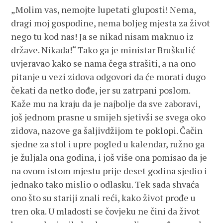
„Molim vas, nemojte lupetati gluposti! Nema,
dragi moj gospodine, nema boljeg mjesta za život
nego tu kod nas! Ja se nikad nisam maknuo iz
države. Nikada!“ Tako ga je ministar Bruškulić
uvjeravao kako se nama čega strašiti, a na ono
pitanje u vezi zidova odgovori da će morati dugo
čekati da netko dođe, jer su zatrpani poslom.
Kaže mu na kraju da je najbolje da sve zaboravi,
još jednom prasne u smijeh sjetivši se svega oko
zidova, nazove ga šaljivdžijom te poklopi. Čačin
sjedne za stol i upre pogled u kalendar, ružno ga
je žuljala ona godina, i još više ona pomisao da je
na ovom istom mjestu prije deset godina sjedio i
jednako tako mislio o odlasku. Tek sada shvaća
ono što su stariji znali reći, kako život prođe u
tren oka. U mladosti se čovjeku ne čini da život