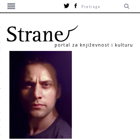
portal za književnost i kulturu
TIKA
ORI
T
SUM