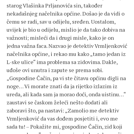
starog Vlašinka Prljanovića sin, također
nekadašnjeg načelnika općine. Došao je da vidi o
čemu se radi, sav u odijelu, sređen. Uostalom,
uvijek je bio u odijelu, mislio je da tako dobiva na
važnosti; misleći da i drugi misle, kako je on
jedna važna faca. Nazvao je detektiv Vrmljenković
načelnika općine, i rekao mu kako „tamo jedan iz
L-ske ulice“ ima problema sa zidovima. Dakle,
uđoše ovi unutra i zapute se prema sobi.
„Gospodine Čačin, pa vi ste čitavu općinu digli na
noge… Vi morate znati da ja rijetko izlazim iz
ureda, ali kada sam ja morao doći, onda uistinu…“
zaustavi se časkom želeći nešto dodati ali
zaboravi što, pa nastavi: „Zamolio me detektiv
Vrmljenković da vas dođem posjetiti i, evo me
sada tu! – Pokažite mi, gospodine Čačin, zid koji